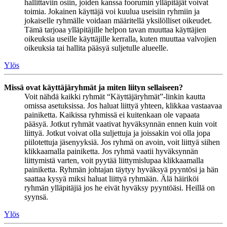
hallittaviin osiin, joiden kanssa foorumin ylläpitäjät voivat
toimia. Jokainen käyttäjä voi kuulua useisiin ryhmiin ja
jokaiselle ryhmälle voidaan määritellä yksilölliset oikeudet.
Tämä tarjoaa ylläpitäjille helpon tavan muuttaa käyttäjien
oikeuksia useille käyttäjille kerralla, kuten muuttaa valvojien
oikeuksia tai hallita pääsyä suljetulle alueelle.
Ylös
Missä ovat käyttäjäryhmät ja miten liityn sellaiseen?
Voit nähdä kaikki ryhmät “Käyttäjäryhmät”-linkin kautta
omissa asetuksissa. Jos haluat liittyä yhteen, klikkaa vastaavaa
painiketta. Kaikissa ryhmissä ei kuitenkaan ole vapaata
pääsyä. Jotkut ryhmät vaativat hyväksynnän ennen kuin voit
liittyä. Jotkut voivat olla suljettuja ja joissakin voi olla jopa
piilotettuja jäsenyyksiä. Jos ryhmä on avoin, voit liittyä siihen
klikkaamalla painiketta. Jos ryhmä vaatii hyväksynnän
liittymistä varten, voit pyytää liittymislupaa klikkaamalla
painiketta. Ryhmän johtajan täytyy hyväksyä pyyntösi ja hän
saattaa kysyä miksi haluat liittyä ryhmään. Älä häiriköi
ryhmän ylläpitäjiä jos he eivät hyväksy pyyntöäsi. Heillä on
syynsä.
Ylös