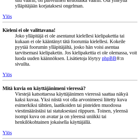
silti väärin, on palvelimen kellonaika väärin. Ota yhteyttä
ylläpitäjään korjataksesi ongelman.
Ylös
Kieleni ei ole valittavana!
Joko ylläpitäjä ei ole asentanut kielellesi kielipakettia tai
kukaan ei ole kääntänyt tätä foorumia kielellesi. Kokeile
pyytää foorumin ylläpitäjältä, josko hän voisi asentaa
tarvitsemasi kielipaketin. Jos kielipakettia ei ole olemassa, voit
luoda uuden käännöksen. Lisätietoja löytyy
phpBB
®:n
sivuilta.
Ylös
Mitä kuvia on käyttäjänimeni vieressä?
Viestejä katsottaessa käyttäjänimen vieressä saattaa näkyä
kaksi kuvaa. Yksi niistä voi olla arvonimeesi liitetty kuva
esimerkiksi tähtien, laatikoiden tai pisteiden muodossa
viestimäärästäsi tai statuksestasi riippuen. Toinen, yleensä
isompi kuva on avatar ja on yleensä uniikki tai
henkilökohtainen jokaisella käyttäjällä.
Ylös