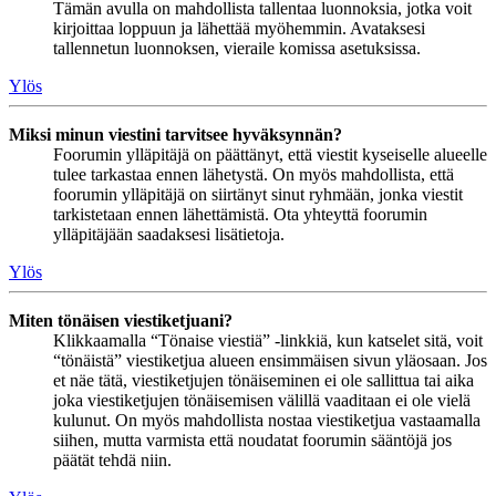
Tämän avulla on mahdollista tallentaa luonnoksia, jotka voit
kirjoittaa loppuun ja lähettää myöhemmin. Avataksesi
tallennetun luonnoksen, vieraile komissa asetuksissa.
Ylös
Miksi minun viestini tarvitsee hyväksynnän?
Foorumin ylläpitäjä on päättänyt, että viestit kyseiselle alueelle
tulee tarkastaa ennen lähetystä. On myös mahdollista, että
foorumin ylläpitäjä on siirtänyt sinut ryhmään, jonka viestit
tarkistetaan ennen lähettämistä. Ota yhteyttä foorumin
ylläpitäjään saadaksesi lisätietoja.
Ylös
Miten tönäisen viestiketjuani?
Klikkaamalla “Tönaise viestiä” -linkkiä, kun katselet sitä, voit
“tönäistä” viestiketjua alueen ensimmäisen sivun yläosaan. Jos
et näe tätä, viestiketjujen tönäiseminen ei ole sallittua tai aika
joka viestiketjujen tönäisemisen välillä vaaditaan ei ole vielä
kulunut. On myös mahdollista nostaa viestiketjua vastaamalla
siihen, mutta varmista että noudatat foorumin sääntöjä jos
päätät tehdä niin.