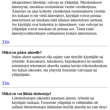
alkuperäinen lähettäjä, valvoja tai ylläpitäjä. Muokataksesi
äänestystä, muokkaa ensimmäistä viestiä viestiketjussa.
Äänestys on aina kytketty viestiketjun ensimmäiseen viestiin.
Jos kukaan ei ole vielä äänestänyt, käyttäjät voivat poistaa
äänestyksen tai muokata mitä tahansa äänestyksen asetusta.
Jos käyttäjät ovat kuitenkin jo äänestäneet, vain valvojat tai
ylläpitäjät voivat muokata tai poistaa sen. Tämä estää
äänestysvaihtoehtojen vaihtamisen kesken äänestyksen.
Ylös
Miksi en pääse alueelle?
Jotkin alueet saattavat olla rajattu vain tietyille käyttäjille tai
ryhmille. Katsoaksesi, lukeaksesi, kirjoittaaksesi tai muiden
toimintojen tekeminen alueella saattaa tarvita erikoisoikeuksia.
Jos haluat oikeudet, ota yhteyttä foorumin valvojaan tai
ylläpitäjään.
Ylös
Miksi en voi liittää tiedostoja?
Liitetiedostojen oikeudet annetaan alueen, ryhmän tai
käyttäjän mukaan. Foorumin ylläpitäjä ei välttämättä ole
sallinut liitetiedostojen liittämistä tietyllä alueella tai vain tietyt