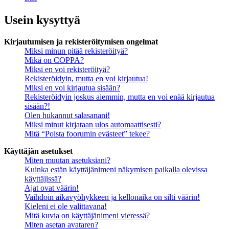
Usein kysyttyä
Kirjautumisen ja rekisteröitymisen ongelmat
Miksi minun pitää rekisteröityä?
Mikä on COPPA?
Miksi en voi rekisteröityä?
Rekisteröidyin, mutta en voi kirjautua!
Miksi en voi kirjautua sisään?
Rekisteröidyin joskus aiemmin, mutta en voi enää kirjautua
sisään?!
Olen hukannut salasanani!
Miksi minut kirjataan ulos automaattisesti?
Mitä “Poista foorumin evästeet” tekee?
Käyttäjän asetukset
Miten muutan asetuksiani?
Kuinka estän käyttäjänimeni näkymisen paikalla olevissa
käyttäjissä?
Ajat ovat väärin!
Vaihdoin aikavyöhykkeen ja kellonaika on silti väärin!
Kieleni ei ole valittavana!
Mitä kuvia on käyttäjänimeni vieressä?
Miten asetan avataren?