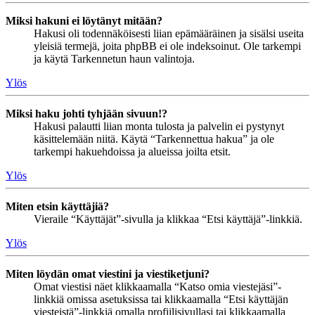
Miksi hakuni ei löytänyt mitään?
Hakusi oli todennäköisesti liian epämääräinen ja sisälsi useita
yleisiä termejä, joita phpBB ei ole indeksoinut. Ole tarkempi
ja käytä Tarkennetun haun valintoja.
Ylös
Miksi haku johti tyhjään sivuun!?
Hakusi palautti liian monta tulosta ja palvelin ei pystynyt
käsittelemään niitä. Käytä “Tarkennettua hakua” ja ole
tarkempi hakuehdoissa ja alueissa joilta etsit.
Ylös
Miten etsin käyttäjiä?
Vieraile “Käyttäjät”-sivulla ja klikkaa “Etsi käyttäjä”-linkkiä.
Ylös
Miten löydän omat viestini ja viestiketjuni?
Omat viestisi näet klikkaamalla “Katso omia viestejäsi”-
linkkiä omissa asetuksissa tai klikkaamalla “Etsi käyttäjän
viesteistä”-linkkiä omalla profiilisivullasi tai klikkaamalla