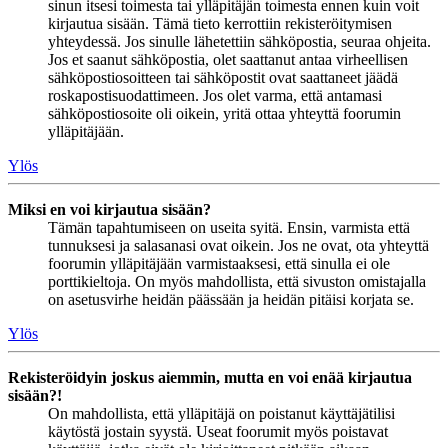
sinun itsesi toimesta tai ylläpitäjän toimesta ennen kuin voit
kirjautua sisään. Tämä tieto kerrottiin rekisteröitymisen
yhteydessä. Jos sinulle lähetettiin sähköpostia, seuraa ohjeita.
Jos et saanut sähköpostia, olet saattanut antaa virheellisen
sähköpostiosoitteen tai sähköpostit ovat saattaneet jäädä
roskapostisuodattimeen. Jos olet varma, että antamasi
sähköpostiosoite oli oikein, yritä ottaa yhteyttä foorumin
ylläpitäjään.
Ylös
Miksi en voi kirjautua sisään?
Tämän tapahtumiseen on useita syitä. Ensin, varmista että
tunnuksesi ja salasanasi ovat oikein. Jos ne ovat, ota yhteyttä
foorumin ylläpitäjään varmistaaksesi, että sinulla ei ole
porttikieltoja. On myös mahdollista, että sivuston omistajalla
on asetusvirhe heidän päässään ja heidän pitäisi korjata se.
Ylös
Rekisteröidyin joskus aiemmin, mutta en voi enää kirjautua
sisään?!
On mahdollista, että ylläpitäjä on poistanut käyttäjätilisi
käytöstä jostain syystä. Useat foorumit myös poistavat