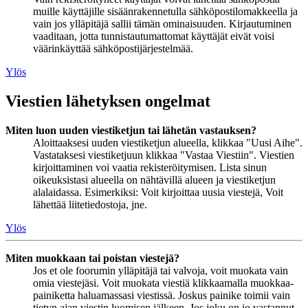
muille käyttäjille sisäänrakennetulla sähköpostilomakkeella ja
vain jos ylläpitäjä sallii tämän ominaisuuden. Kirjautuminen
vaaditaan, jotta tunnistautumattomat käyttäjät eivät voisi
väärinkäyttää sähköpostijärjestelmää.
Ylös
Viestien lähetyksen ongelmat
Miten luon uuden viestiketjun tai lähetän vastauksen?
Aloittaaksesi uuden viestiketjun alueella, klikkaa "Uusi Aihe".
Vastataksesi viestiketjuun klikkaa "Vastaa Viestiin". Viestien
kirjoittaminen voi vaatia rekisteröitymisen. Lista sinun
oikeuksistasi alueella on nähtävillä alueen ja viestiketjun
alalaidassa. Esimerkiksi: Voit kirjoittaa uusia viestejä, Voit
lähettää liitetiedostoja, jne.
Ylös
Miten muokkaan tai poistan viestejä?
Jos et ole foorumin ylläpitäjä tai valvoja, voit muokata vain
omia viestejäsi. Voit muokata viestiä klikkaamalla muokkaa-
painiketta haluamassasi viestissä. Joskus painike toimii vain
tietyn ajan viestin luomisen jälkeen. Jos joku on jo vastannut