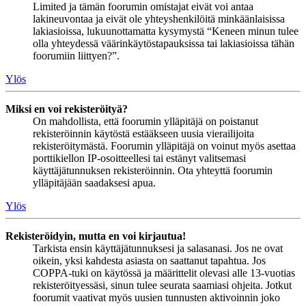
Limited ja tämän foorumin omistajat eivät voi antaa
lakineuvontaa ja eivät ole yhteyshenkilöitä minkäänlaisissa
lakiasioissa, lukuunottamatta kysymystä “Keneen minun tulee
olla yhteydessä väärinkäytöstapauksissa tai lakiasioissa tähän
foorumiin liittyen?”.
Ylös
Miksi en voi rekisteröityä?
On mahdollista, että foorumin ylläpitäjä on poistanut
rekisteröinnin käytöstä estääkseen uusia vierailijoita
rekisteröitymästä. Foorumin ylläpitäjä on voinut myös asettaa
porttikiellon IP-osoitteellesi tai estänyt valitsemasi
käyttäjätunnuksen rekisteröinnin. Ota yhteyttä foorumin
ylläpitäjään saadaksesi apua.
Ylös
Rekisteröidyin, mutta en voi kirjautua!
Tarkista ensin käyttäjätunnuksesi ja salasanasi. Jos ne ovat
oikein, yksi kahdesta asiasta on saattanut tapahtua. Jos
COPPA-tuki on käytössä ja määrittelit olevasi alle 13-vuotias
rekisteröityessäsi, sinun tulee seurata saamiasi ohjeita. Jotkut
foorumit vaativat myös uusien tunnusten aktivoinnin joko