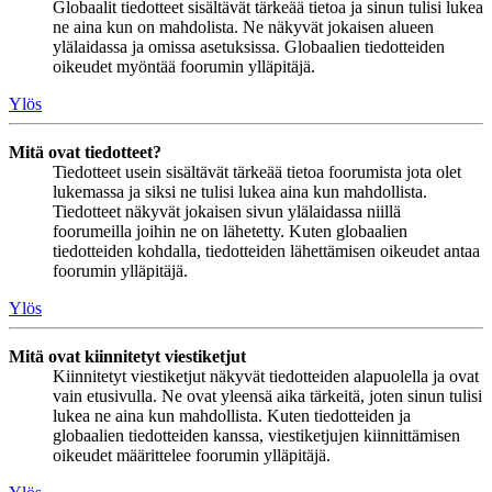
Globaalit tiedotteet sisältävät tärkeää tietoa ja sinun tulisi lukea
ne aina kun on mahdolista. Ne näkyvät jokaisen alueen
ylälaidassa ja omissa asetuksissa. Globaalien tiedotteiden
oikeudet myöntää foorumin ylläpitäjä.
Ylös
Mitä ovat tiedotteet?
Tiedotteet usein sisältävät tärkeää tietoa foorumista jota olet
lukemassa ja siksi ne tulisi lukea aina kun mahdollista.
Tiedotteet näkyvät jokaisen sivun ylälaidassa niillä
foorumeilla joihin ne on lähetetty. Kuten globaalien
tiedotteiden kohdalla, tiedotteiden lähettämisen oikeudet antaa
foorumin ylläpitäjä.
Ylös
Mitä ovat kiinnitetyt viestiketjut
Kiinnitetyt viestiketjut näkyvät tiedotteiden alapuolella ja ovat
vain etusivulla. Ne ovat yleensä aika tärkeitä, joten sinun tulisi
lukea ne aina kun mahdollista. Kuten tiedotteiden ja
globaalien tiedotteiden kanssa, viestiketjujen kiinnittämisen
oikeudet määrittelee foorumin ylläpitäjä.