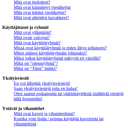
Mitä ovat tiedotteet?
Mitä ovat kiinnitetyt viestiketjut
Mitä ovat lukitut viestiketjut?
Mitä ovat aiheiden kuvakkeet?
Käyttäjätasot ja ryhmät
Mitä ovat ylläpitäjät?
Mitä ovatr valvojat?
Mitä ovat käyttäjäryhmät?
Missä ovat käyttäjäryhmät ja miten liityn sellaiseen?
Miten pääsen käyttäjäryhmän johtajaksi?
Miksi jotkut käyttäjäryhmät näkyvät eri väreillä?
Mikä on “oletusryhmä”?
Mikä on “Tiimi” linkki?
Yksityisviestit
En voi lähettää yksityisviestejä!
Saan yksityisviestejä joita en halua!
Olen saanut roskapostia tai väärinkäytöksiä sisältäviä viestejä
tältä foorumilta!
Ystävät ja vihamiehet
Mitä ovat kaveri ja vihamieslistat?
Kuinka voin lisätä / poistaa käyttäjiä kavereista tai
vihamiehistä