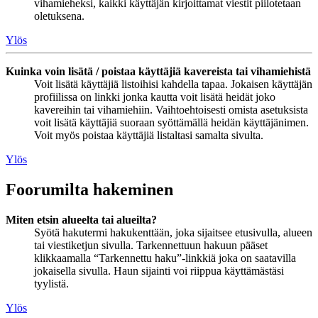
vihamieheksi, kaikki käyttäjän kirjoittamat viestit piilotetaan
oletuksena.
Ylös
Kuinka voin lisätä / poistaa käyttäjiä kavereista tai vihamiehistä
Voit lisätä käyttäjiä listoihisi kahdella tapaa. Jokaisen käyttäjän
profiilissa on linkki jonka kautta voit lisätä heidät joko
kavereihin tai vihamiehiin. Vaihtoehtoisesti omista asetuksista
voit lisätä käyttäjiä suoraan syöttämällä heidän käyttäjänimen.
Voit myös poistaa käyttäjiä listaltasi samalta sivulta.
Ylös
Foorumilta hakeminen
Miten etsin alueelta tai alueilta?
Syötä hakutermi hakukenttään, joka sijaitsee etusivulla, alueen
tai viestiketjun sivulla. Tarkennettuun hakuun pääset
klikkaamalla “Tarkennettu haku”-linkkiä joka on saatavilla
jokaisella sivulla. Haun sijainti voi riippua käyttämästäsi
tyylistä.
Ylös