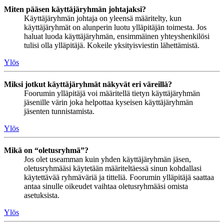
Miten pääsen käyttäjäryhmän johtajaksi?
Käyttäjäryhmän johtaja on yleensä määritelty, kun
käyttäjäryhmät on alunperin luotu ylläpitäjän toimesta. Jos
haluat luoda käyttäjäryhmän, ensimmäinen yhteyshenkilösi
tulisi olla ylläpitäjä. Kokeile yksityisviestin lähettämistä.
Ylös
Miksi jotkut käyttäjäryhmät näkyvät eri väreillä?
Foorumin ylläpitäjä voi määritellä tietyn käyttäjäryhmän
jäsenille värin joka helpottaa kyseisen käyttäjäryhmän
jäsenten tunnistamista.
Ylös
Mikä on “oletusryhmä”?
Jos olet useamman kuin yhden käyttäjäryhmän jäsen,
oletusryhmääsi käytetään määriteltäessä sinun kohdallasi
käytettävää ryhmäväriä ja titteliä. Foorumin ylläpitäjä saattaa
antaa sinulle oikeudet vaihtaa oletusryhmääsi omista
asetuksista.
Ylös