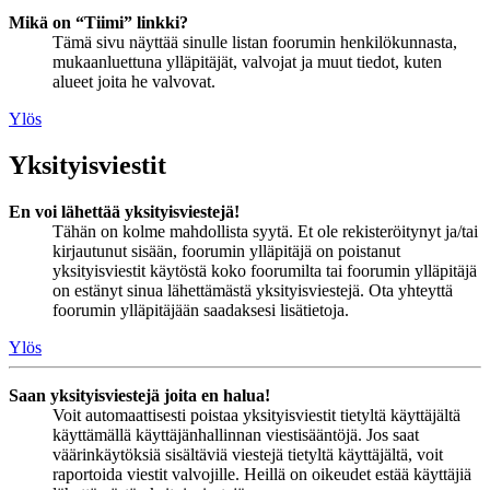
Mikä on “Tiimi” linkki?
Tämä sivu näyttää sinulle listan foorumin henkilökunnasta,
mukaanluettuna ylläpitäjät, valvojat ja muut tiedot, kuten
alueet joita he valvovat.
Ylös
Yksityisviestit
En voi lähettää yksityisviestejä!
Tähän on kolme mahdollista syytä. Et ole rekisteröitynyt ja/tai
kirjautunut sisään, foorumin ylläpitäjä on poistanut
yksityisviestit käytöstä koko foorumilta tai foorumin ylläpitäjä
on estänyt sinua lähettämästä yksityisviestejä. Ota yhteyttä
foorumin ylläpitäjään saadaksesi lisätietoja.
Ylös
Saan yksityisviestejä joita en halua!
Voit automaattisesti poistaa yksityisviestit tietyltä käyttäjältä
käyttämällä käyttäjänhallinnan viestisääntöjä. Jos saat
väärinkäytöksiä sisältäviä viestejä tietyltä käyttäjältä, voit
raportoida viestit valvojille. Heillä on oikeudet estää käyttäjiä