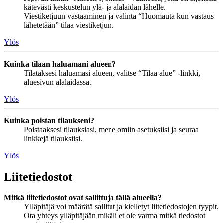
kätevästi keskustelun ylä- ja alalaidan lähelle.
Viestiketjuun vastaaminen ja valinta “Huomauta kun vastaus
lähetetään” tilaa viestiketjun.
Ylös
Kuinka tilaan haluamani alueen?
Tilataksesi haluamasi alueen, valitse “Tilaa alue” -linkki,
aluesivun alalaidassa.
Ylös
Kuinka poistan tilaukseni?
Poistaaksesi tilauksiasi, mene omiin asetuksiisi ja seuraa
linkkejä tilauksiisi.
Ylös
Liitetiedostot
Mitkä liitetiedostot ovat sallittuja tällä alueella?
Ylläpitäjä voi määrätä sallitut ja kielletyt liitetiedostojen tyypit.
Ota yhteys ylläpitäjään mikäli et ole varma mitkä tiedostot