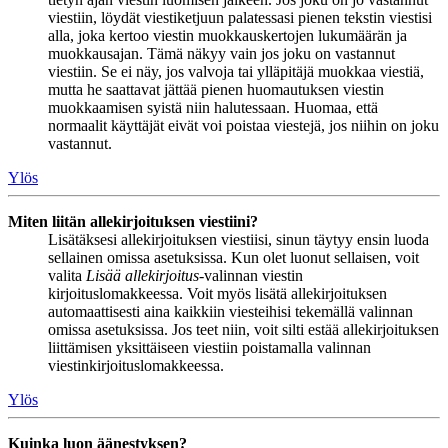
viestiin, löydät viestiketjuun palatessasi pienen tekstin viestisi
alla, joka kertoo viestin muokkauskertojen lukumäärän ja
muokkausajan. Tämä näkyy vain jos joku on vastannut
viestiin. Se ei näy, jos valvoja tai ylläpitäjä muokkaa viestiä,
mutta he saattavat jättää pienen huomautuksen viestin
muokkaamisen syistä niin halutessaan. Huomaa, että
normaalit käyttäjät eivät voi poistaa viestejä, jos niihin on joku
vastannut.
Ylös
Miten liitän allekirjoituksen viestiini?
Lisätäksesi allekirjoituksen viestiisi, sinun täytyy ensin luoda
sellainen omissa asetuksissa. Kun olet luonut sellaisen, voit
valita
Lisää allekirjoitus
-valinnan viestin
kirjoituslomakkeessa. Voit myös lisätä allekirjoituksen
automaattisesti aina kaikkiin viesteihisi tekemällä valinnan
omissa asetuksissa. Jos teet niin, voit silti estää allekirjoituksen
liittämisen yksittäiseen viestiin poistamalla valinnan
viestinkirjoituslomakkeessa.
Ylös
Kuinka luon äänestyksen?