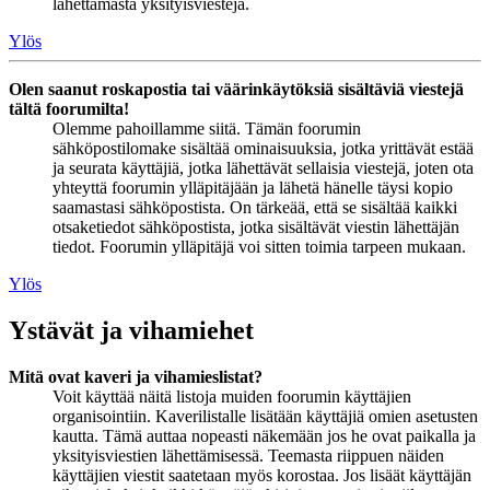
lähettämästä yksityisviestejä.
Ylös
Olen saanut roskapostia tai väärinkäytöksiä sisältäviä viestejä
tältä foorumilta!
Olemme pahoillamme siitä. Tämän foorumin
sähköpostilomake sisältää ominaisuuksia, jotka yrittävät estää
ja seurata käyttäjiä, jotka lähettävät sellaisia viestejä, joten ota
yhteyttä foorumin ylläpitäjään ja lähetä hänelle täysi kopio
saamastasi sähköpostista. On tärkeää, että se sisältää kaikki
otsaketiedot sähköpostista, jotka sisältävät viestin lähettäjän
tiedot. Foorumin ylläpitäjä voi sitten toimia tarpeen mukaan.
Ylös
Ystävät ja vihamiehet
Mitä ovat kaveri ja vihamieslistat?
Voit käyttää näitä listoja muiden foorumin käyttäjien
organisointiin. Kaverilistalle lisätään käyttäjiä omien asetusten
kautta. Tämä auttaa nopeasti näkemään jos he ovat paikalla ja
yksityisviestien lähettämisessä. Teemasta riippuen näiden
käyttäjien viestit saatetaan myös korostaa. Jos lisäät käyttäjän