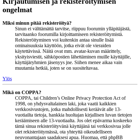
Kirjautumisen ja rekisteröitymisen
ongelmat
Miksi minun pitää rekisteröityä?
Sinun ei välttämättä tarvitse, riippuu foorumin ylläpitäjästä,
tarvitaanko foorumilla kirjoittamiseen rekisteröitymistä.
Rekisteröityminen voi kuitenkin antaa sinulle lisää
ominaisuuksia käyttöön, jotka eivät ole vieraiden
käytettävissä. Näitä ovat mm. avatar-kuvan määrittely,
yksityisviestit, sähköpostien lähettäminen muille käyttäjille,
käyttäjäryhmien jäsenyys jne. Siihen menee aikaa vain
muutamia hetkiä, joten se on suositeltavaa.
Ylös
Mikä on COPPA?
COPPA, tai Children’s Online Privacy Protection Act of
1998, on yhdysvaltalainen laki, joka vaatii kaikkien
verkkosivustojen, jotka mahdollisesti keräävät alle 13-
vuotiailta tietoja, hankkia huoltajan kirjallisen luvan tietojen
keräämiseen alle 13-vuotiaalta. Jos olet epävarma koskeeko
tämä sinua rekisteröityvänä käyttäjänä tai verkkosivua jolle
olet rekisteröitymässä, ota yhteyttä oikeudelliseen
neuvonantajaan saadaksesi apua. Huomaa, että phpBB