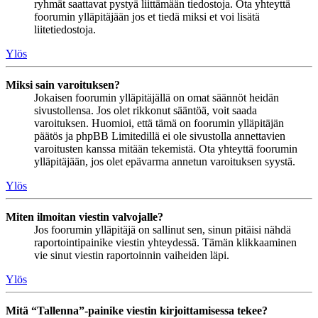
ryhmät saattavat pystyä liittämään tiedostoja. Ota yhteyttä
foorumin ylläpitäjään jos et tiedä miksi et voi lisätä
liitetiedostoja.
Ylös
Miksi sain varoituksen?
Jokaisen foorumin ylläpitäjällä on omat säännöt heidän
sivustollensa. Jos olet rikkonut sääntöä, voit saada
varoituksen. Huomioi, että tämä on foorumin ylläpitäjän
päätös ja phpBB Limitedillä ei ole sivustolla annettavien
varoitusten kanssa mitään tekemistä. Ota yhteyttä foorumin
ylläpitäjään, jos olet epävarma annetun varoituksen syystä.
Ylös
Miten ilmoitan viestin valvojalle?
Jos foorumin ylläpitäjä on sallinut sen, sinun pitäisi nähdä
raportointipainike viestin yhteydessä. Tämän klikkaaminen
vie sinut viestin raportoinnin vaiheiden läpi.
Ylös
Mitä “Tallenna”-painike viestin kirjoittamisessa tekee?