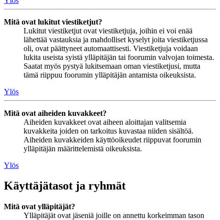
Ylös
Mitä ovat lukitut viestiketjut?
Lukitut viestiketjut ovat viestiketjuja, joihin ei voi enää
lähettää vastauksia ja mahdolliset kyselyt joita viestiketjussa
oli, ovat päättyneet automaattisesti. Viestiketjuja voidaan
lukita useista syistä ylläpitäjän tai foorumin valvojan toimesta.
Saatat myös pystyä lukitsemaan oman viestiketjusi, mutta
tämä riippuu foorumin ylläpitäjän antamista oikeuksista.
Ylös
Mitä ovat aiheiden kuvakkeet?
Aiheiden kuvakkeet ovat aiheen aloittajan valitsemia
kuvakkeita joiden on tarkoitus kuvastaa niiden sisältöä.
Aiheiden kuvakkeiden käyttöoikeudet riippuvat foorumin
ylläpitäjän määrittelemistä oikeuksista.
Ylös
Käyttäjätasot ja ryhmät
Mitä ovat ylläpitäjät?
Ylläpitäjät ovat jäseniä joille on annettu korkeimman tason