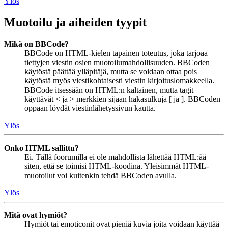
Ylös
Muotoilu ja aiheiden tyypit
Mikä on BBCode?
BBCode on HTML-kielen tapainen toteutus, joka tarjoaa
tiettyjen viestin osien muotoilumahdollisuuden. BBCoden
käytöstä päättää ylläpitäjä, mutta se voidaan ottaa pois
käytöstä myös viestikohtaisesti viestin kirjoituslomakkeella.
BBCode itsessään on HTML:n kaltainen, mutta tagit
käyttävät < ja > merkkien sijaan hakasulkuja [ ja ]. BBCoden
oppaan löydät viestinlähetyssivun kautta.
Ylös
Onko HTML sallittu?
Ei. Tällä foorumilla ei ole mahdollista lähettää HTML:ää
siten, että se toimisi HTML-koodina. Yleisimmät HTML-
muotoilut voi kuitenkin tehdä BBCoden avulla.
Ylös
Mitä ovat hymiöt?
Hymiöt tai emoticonit ovat pieniä kuvia joita voidaan käyttää