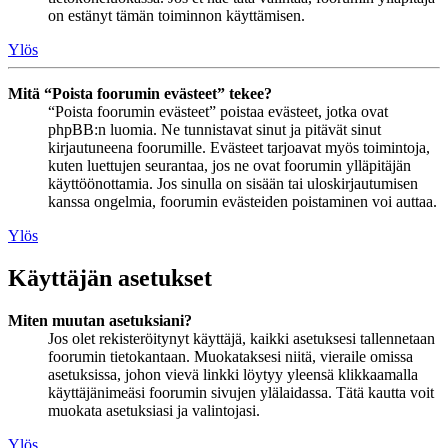
on estänyt tämän toiminnon käyttämisen.
Ylös
Mitä “Poista foorumin evästeet” tekee?
“Poista foorumin evästeet” poistaa evästeet, jotka ovat
phpBB:n luomia. Ne tunnistavat sinut ja pitävät sinut
kirjautuneena foorumille. Evästeet tarjoavat myös toimintoja,
kuten luettujen seurantaa, jos ne ovat foorumin ylläpitäjän
käyttöönottamia. Jos sinulla on sisään tai uloskirjautumisen
kanssa ongelmia, foorumin evästeiden poistaminen voi auttaa.
Ylös
Käyttäjän asetukset
Miten muutan asetuksiani?
Jos olet rekisteröitynyt käyttäjä, kaikki asetuksesi tallennetaan
foorumin tietokantaan. Muokataksesi niitä, vieraile omissa
asetuksissa, johon vievä linkki löytyy yleensä klikkaamalla
käyttäjänimeäsi foorumin sivujen ylälaidassa. Tätä kautta voit
muokata asetuksiasi ja valintojasi.
Ylös