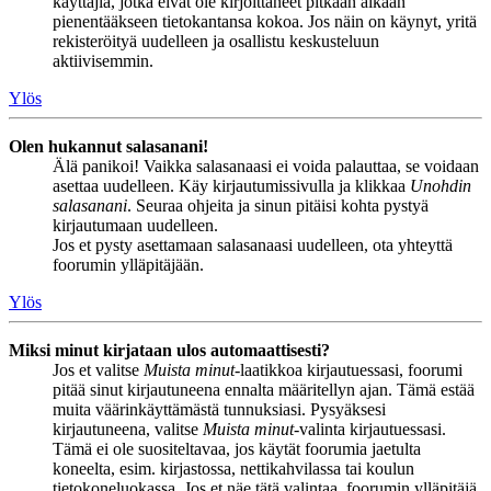
käyttäjiä, jotka eivät ole kirjoittaneet pitkään aikaan
pienentääkseen tietokantansa kokoa. Jos näin on käynyt, yritä
rekisteröityä uudelleen ja osallistu keskusteluun
aktiivisemmin.
Ylös
Olen hukannut salasanani!
Älä panikoi! Vaikka salasanaasi ei voida palauttaa, se voidaan
asettaa uudelleen. Käy kirjautumissivulla ja klikkaa
Unohdin
salasanani
. Seuraa ohjeita ja sinun pitäisi kohta pystyä
kirjautumaan uudelleen.
Jos et pysty asettamaan salasanaasi uudelleen, ota yhteyttä
foorumin ylläpitäjään.
Ylös
Miksi minut kirjataan ulos automaattisesti?
Jos et valitse
Muista minut
-laatikkoa kirjautuessasi, foorumi
pitää sinut kirjautuneena ennalta määritellyn ajan. Tämä estää
muita väärinkäyttämästä tunnuksiasi. Pysyäksesi
kirjautuneena, valitse
Muista minut
-valinta kirjautuessasi.
Tämä ei ole suositeltavaa, jos käytät foorumia jaetulta
koneelta, esim. kirjastossa, nettikahvilassa tai koulun
tietokoneluokassa. Jos et näe tätä valintaa, foorumin ylläpitäjä