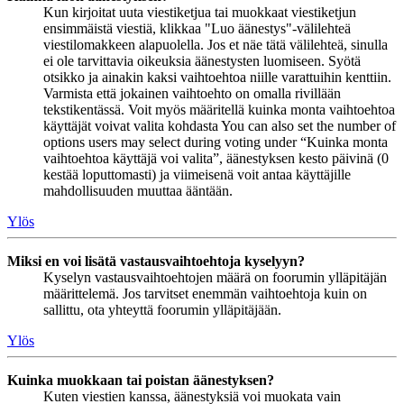
Kun kirjoitat uuta viestiketjua tai muokkaat viestiketjun
ensimmäistä viestiä, klikkaa "Luo äänestys"-välilehteä
viestilomakkeen alapuolella. Jos et näe tätä välilehteä, sinulla
ei ole tarvittavia oikeuksia äänestysten luomiseen. Syötä
otsikko ja ainakin kaksi vaihtoehtoa niille varattuihin kenttiin.
Varmista että jokainen vaihtoehto on omalla rivillään
tekstikentässä. Voit myös määritellä kuinka monta vaihtoehtoa
käyttäjät voivat valita kohdasta You can also set the number of
options users may select during voting under “Kuinka monta
vaihtoehtoa käyttäjä voi valita”, äänestyksen kesto päivinä (0
kestää loputtomasti) ja viimeisenä voit antaa käyttäjille
mahdollisuuden muuttaa ääntään.
Ylös
Miksi en voi lisätä vastausvaihtoehtoja kyselyyn?
Kyselyn vastausvaihtoehtojen määrä on foorumin ylläpitäjän
määrittelemä. Jos tarvitset enemmän vaihtoehtoja kuin on
sallittu, ota yhteyttä foorumin ylläpitäjään.
Ylös
Kuinka muokkaan tai poistan äänestyksen?
Kuten viestien kanssa, äänestyksiä voi muokata vain