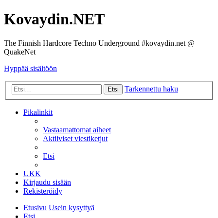
Kovaydin.NET
The Finnish Hardcore Techno Underground #kovaydin.net @
QuakeNet
Hyppää sisältöön
Tarkennettu haku
Etsi
Pikalinkit
Vastaamattomat aiheet
Aktiiviset viestiketjut
Etsi
UKK
Kirjaudu sisään
Rekisteröidy
Etusivu
Usein kysyttyä
Etsi