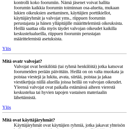
kontrolli koko foorumiin. Nämä jäsenet voivat hallita
foorumin kaikkia foorumin toiminnan osa-alueita, mukaan
lukien oikeuksien asettaminen, käyttäjien porttikiellot,
käyttäjäryhmät ja valvojat yms., riippuen foorumin
perustajasta ja hänen ylläpitäjille määrittelemistä oikeuksista.
Heillä saattaa olla myös täydet valvojan oikeudet kaikilla
keskustelualueilla, riippuen foorumin perustajan
määrittelemistä asetuksista.
Ylös
Mitä ovatr valvojat?
Valvojat ovat henkilöitä (tai ryhmä henkilöitä) jotka katsovat
foorumeiden perään päivittäin. Heillä on on valta muokata ja
poistaa viestejä ja lukita, avata, siirtää, poistaa ja jakaa
viestiketjuja niillä alueilla joissa heillä on valvojan oikeudet.
Yleensä valvojat ovat paikalla estämässä aiheen vierestä
keskustelua tai hyvien tapojen vastaisen materiaalin
lähettämistä.
Ylös
Mitä ovat käyttäjäryhmät?
Käyttäjäryhmät ovat käyttäjien ryhmiä, jotka jakavat yhteisön