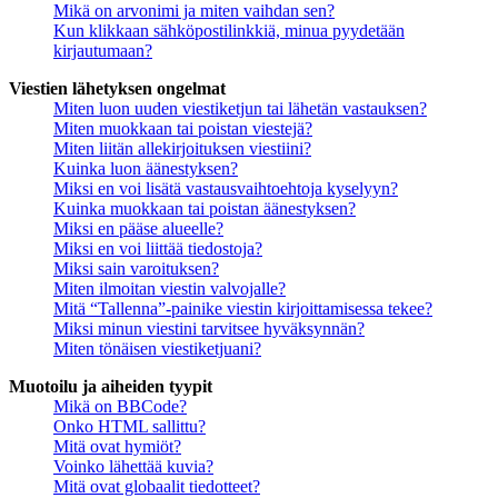
Mikä on arvonimi ja miten vaihdan sen?
Kun klikkaan sähköpostilinkkiä, minua pyydetään
kirjautumaan?
Viestien lähetyksen ongelmat
Miten luon uuden viestiketjun tai lähetän vastauksen?
Miten muokkaan tai poistan viestejä?
Miten liitän allekirjoituksen viestiini?
Kuinka luon äänestyksen?
Miksi en voi lisätä vastausvaihtoehtoja kyselyyn?
Kuinka muokkaan tai poistan äänestyksen?
Miksi en pääse alueelle?
Miksi en voi liittää tiedostoja?
Miksi sain varoituksen?
Miten ilmoitan viestin valvojalle?
Mitä “Tallenna”-painike viestin kirjoittamisessa tekee?
Miksi minun viestini tarvitsee hyväksynnän?
Miten tönäisen viestiketjuani?
Muotoilu ja aiheiden tyypit
Mikä on BBCode?
Onko HTML sallittu?
Mitä ovat hymiöt?
Voinko lähettää kuvia?
Mitä ovat globaalit tiedotteet?