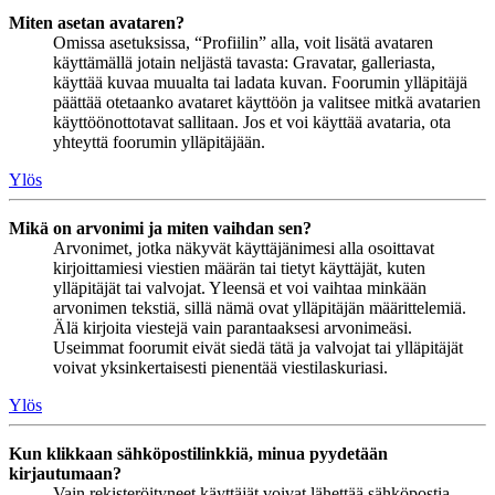
Miten asetan avataren?
Omissa asetuksissa, “Profiilin” alla, voit lisätä avataren
käyttämällä jotain neljästä tavasta: Gravatar, galleriasta,
käyttää kuvaa muualta tai ladata kuvan. Foorumin ylläpitäjä
päättää otetaanko avataret käyttöön ja valitsee mitkä avatarien
käyttöönottotavat sallitaan. Jos et voi käyttää avataria, ota
yhteyttä foorumin ylläpitäjään.
Ylös
Mikä on arvonimi ja miten vaihdan sen?
Arvonimet, jotka näkyvät käyttäjänimesi alla osoittavat
kirjoittamiesi viestien määrän tai tietyt käyttäjät, kuten
ylläpitäjät tai valvojat. Yleensä et voi vaihtaa minkään
arvonimen tekstiä, sillä nämä ovat ylläpitäjän määrittelemiä.
Älä kirjoita viestejä vain parantaaksesi arvonimeäsi.
Useimmat foorumit eivät siedä tätä ja valvojat tai ylläpitäjät
voivat yksinkertaisesti pienentää viestilaskuriasi.
Ylös
Kun klikkaan sähköpostilinkkiä, minua pyydetään
kirjautumaan?
Vain rekisteröityneet käyttäjät voivat lähettää sähköpostia