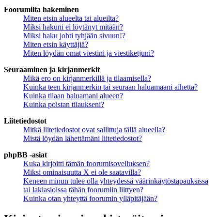
Foorumilta hakeminen
Miten etsin alueelta tai alueilta?
Miksi hakuni ei löytänyt mitään?
Miksi haku johti tyhjään sivuun!?
Miten etsin käyttäjiä?
Miten löydän omat viestini ja viestiketjuni?
Seuraaminen ja kirjanmerkit
Mikä ero on kirjanmerkillä ja tilaamisella?
Kuinka teen kirjanmerkin tai seuraan haluamaani aihetta?
Kuinka tilaan haluamani alueen?
Kuinka poistan tilaukseni?
Liitetiedostot
Mitkä liitetiedostot ovat sallittuja tällä alueella?
Mistä löydän lähettämäni liitetiedostot?
phpBB -asiat
Kuka kirjoitti tämän foorumisovelluksen?
Miksi ominaisuutta X ei ole saatavilla?
Keneen minun tulee olla yhteydessä väärinkäytöstapauksissa
tai lakiasioissa tähän foorumiin liittyen?
Kuinka otan yhteyttä foorumin ylläpitäjään?