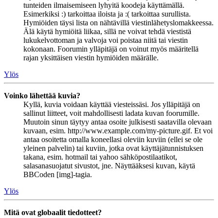
tunteiden ilmaisemiseen lyhyitä koodeja käyttämällä.
Esimerkiksi :) tarkoittaa iloista ja :( tarkoittaa surullista.
Hymiöiden täysi lista on nähtävillä viestinlähetyslomakkeessa.
Älä käytä hymiöitä liikaa, sillä ne voivat tehdä viestistä
lukukelvottoman ja valvoja voi poistaa niitä tai viestin
kokonaan. Foorumin ylläpitäjä on voinut myös määritellä
rajan yksittäisen viestin hymiöiden määrälle.
Ylös
Voinko lähettää kuvia?
Kyllä, kuvia voidaan käyttää viesteissäsi. Jos ylläpitäjä on
sallinut liitteet, voit mahdollisesti ladata kuvan foorumille.
Muutoin sinun täytyy antaa osoite julkisesti saatavilla olevaan
kuvaan, esim. http://www.example.com/my-picture.gif. Et voi
antaa osoitetta omalla koneellasi oleviin kuviin (ellei se ole
yleinen palvelin) tai kuviin, jotka ovat käyttäjätunnistuksen
takana, esim. hotmail tai yahoo sähköpostilaatikot,
salasanasuojatut sivustot, jne. Näyttääksesi kuvan, käytä
BBCoden [img]-tagia.
Ylös
Mitä ovat globaalit tiedotteet?