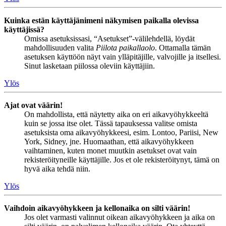
Kuinka estän käyttäjänimeni näkymisen paikalla olevissa
käyttäjissä?
Omissa asetuksissasi, “Asetukset”-välilehdellä, löydät
mahdollisuuden valita
Piilota paikallaolo
. Ottamalla tämän
asetuksen käyttöön näyt vain ylläpitäjille, valvojille ja itsellesi.
Sinut lasketaan piilossa oleviin käyttäjiin.
Ylös
Ajat ovat väärin!
On mahdollista, että näytetty aika on eri aikavyöhykkeeltä
kuin se jossa itse olet. Tässä tapauksessa valitse omista
asetuksista oma aikavyöhykkeesi, esim. Lontoo, Pariisi, New
York, Sidney, jne. Huomaathan, että aikavyöhykkeen
vaihtaminen, kuten monet muutkin asetukset ovat vain
rekisteröityneille käyttäjille. Jos et ole rekisteröitynyt, tämä on
hyvä aika tehdä niin.
Ylös
Vaihdoin aikavyöhykkeen ja kellonaika on silti väärin!
Jos olet varmasti valinnut oikean aikavyöhykkeen ja aika on