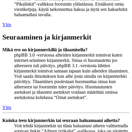
“Pikalinkit”-valikkoa foorumin ylälaidassa. Etsiäksesi omia
viestiketjuja, käytä tarkennettua hakua ja täytä sen hakuehdot
haluamallasi tavalla.
Ylös
Seuraaminen ja kirjanmerkit
Mikä ero on kirjanmerkillä ja tilaamisella?
phpBB 3.0 -versiossa aiheiden kirjanmerkit toimivat kuten
internet-selaimen kirjanmerkit. Sinua ei huomautettu jos
aiheeseen tuli päivitys. phpBB 3.1 -versiosta lähtien
kirjanmerkit toimivat samaan tapaan kuin aiheiden tilaaminen.
Voit saada ilmoituksen kun aihe josta sinulla on kirjanmerkki
päivittyy. Tilaaminen puolestaan huomauttaa sinua kun
aiheeseen tai foorumiin tulee päivitys. Huomautusten
asetukset ja tilausten asetukset voidaan määrittää omissa
asetuksissa kohdassa “Omat asetukset”.
Ylös
Kuinka teen kirjanmerkin tai seuraan haluamaani aihetta?
Voit tehdä kirjanmekin tai tilata haluamasi aiheen valitsemalla
sopivan linkin “Aiheen työkalut” -valikossa, joka on sijoitettu