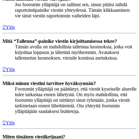
Jos foorumin ylläpitäjä on sallinut sen, sinun pitäisi nähdä
raportointipainike viestin yhteydessä. Tämän klikkaaminen
vie sinut viestin raportoinnin vaiheiden läpi.
Ylös
Mitä “Tallenna”-painike viestin kirjoittamisessa tekee?
Tämän avulla on mahdollista tallentaa luonnoksia, jotka voit
kirjoittaa loppuun ja lähettää myöhemmin. Avataksesi
tallennetun luonnoksen, vieraile komissa asetuksissa.
Ylös
Miksi minun viestini tarvitsee hyväksynnän?
Foorumin ylläpitäjä on päättänyt, että viestit kyseiselle alueelle
tulee tarkastaa ennen lähetystä. On myös mahdollista, että
foorumin ylläpitäjä on siirtänyt sinut ryhmään, jonka viestit
tarkistetaan ennen lähettämistä. Ota yhteyttä foorumin
ylläpitäjään saadaksesi lisätietoja.
Ylös
Miten tönäisen viestiketjuani?