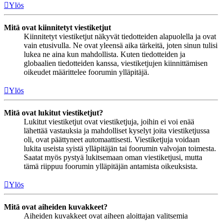
Ylös
Mitä ovat kiinnitetyt viestiketjut
Kiinnitetyt viestiketjut näkyvät tiedotteiden alapuolella ja ovat
vain etusivulla. Ne ovat yleensä aika tärkeitä, joten sinun tulisi
lukea ne aina kun mahdollista. Kuten tiedotteiden ja
globaalien tiedotteiden kanssa, viestiketjujen kiinnittämisen
oikeudet määrittelee foorumin ylläpitäjä.
Ylös
Mitä ovat lukitut viestiketjut?
Lukitut viestiketjut ovat viestiketjuja, joihin ei voi enää
lähettää vastauksia ja mahdolliset kyselyt joita viestiketjussa
oli, ovat päättyneet automaattisesti. Viestiketjuja voidaan
lukita useista syistä ylläpitäjän tai foorumin valvojan toimesta.
Saatat myös pystyä lukitsemaan oman viestiketjusi, mutta
tämä riippuu foorumin ylläpitäjän antamista oikeuksista.
Ylös
Mitä ovat aiheiden kuvakkeet?
Aiheiden kuvakkeet ovat aiheen aloittajan valitsemia