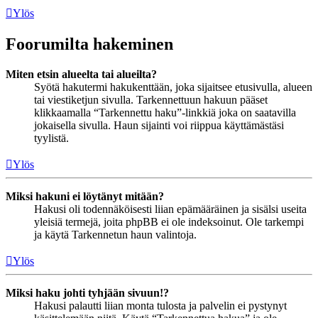
Ylös
Foorumilta hakeminen
Miten etsin alueelta tai alueilta?
Syötä hakutermi hakukenttään, joka sijaitsee etusivulla, alueen
tai viestiketjun sivulla. Tarkennettuun hakuun pääset
klikkaamalla “Tarkennettu haku”-linkkiä joka on saatavilla
jokaisella sivulla. Haun sijainti voi riippua käyttämästäsi
tyylistä.
Ylös
Miksi hakuni ei löytänyt mitään?
Hakusi oli todennäköisesti liian epämääräinen ja sisälsi useita
yleisiä termejä, joita phpBB ei ole indeksoinut. Ole tarkempi
ja käytä Tarkennetun haun valintoja.
Ylös
Miksi haku johti tyhjään sivuun!?
Hakusi palautti liian monta tulosta ja palvelin ei pystynyt