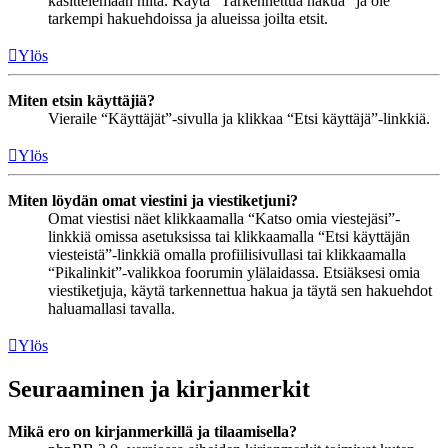
käsittelemään niitä. Käytä “Tarkennettua hakua” ja ole
tarkempi hakuehdoissa ja alueissa joilta etsit.
Ylös
Miten etsin käyttäjiä?
Vieraile “Käyttäjät”-sivulla ja klikkaa “Etsi käyttäjä”-linkkiä.
Ylös
Miten löydän omat viestini ja viestiketjuni?
Omat viestisi näet klikkaamalla “Katso omia viestejäsi”-
linkkiä omissa asetuksissa tai klikkaamalla “Etsi käyttäjän
viesteistä”-linkkiä omalla profiilisivullasi tai klikkaamalla
“Pikalinkit”-valikkoa foorumin ylälaidassa. Etsiäksesi omia
viestiketjuja, käytä tarkennettua hakua ja täytä sen hakuehdot
haluamallasi tavalla.
Ylös
Seuraaminen ja kirjanmerkit
Mikä ero on kirjanmerkillä ja tilaamisella?