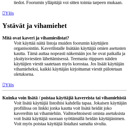
tiedot. Foorumin ylläpitäjä voi sitten toimia tarpeen mukaan.
Ylös
Ystävät ja vihamiehet
Mitä ovat kaveri ja vihamieslistat?
Voit käyttää näitä listoja muiden foorumin käyttäjien
organisointiin. Kaverilistalle lisätään käyttäjiä omien asetusten
kautta. Tämä auttaa nopeasti näkemään jos he ovat paikalla ja
yksityisviestien lähettämisessä. Teemasta riippuen näiden
käyttäjien viestit saatetaan myös korostaa. Jos lisäät käyttäjän
vihamieheksi, kaikki käyttäjän kirjoittamat viestit piilotetaan
oletuksena.
Ylös
Kuinka voin lisätä / poistaa käyttäjiä kavereista tai vihamiehistä
Voit lisätä käyttäjiä listoihisi kahdella tapaa. Jokaisen käyttäjän
profiilissa on linkki jonka kautta voit lisätä heidät joko
kavereihin tai vihamiehiin. Vaihtoehtoisesti omista asetuksista
voit lisätä käyttäjiä suoraan syöttämällä heidän käyttäjänimen.
Voit myös poistaa käyttäjiä listaltasi samalta sivulta.