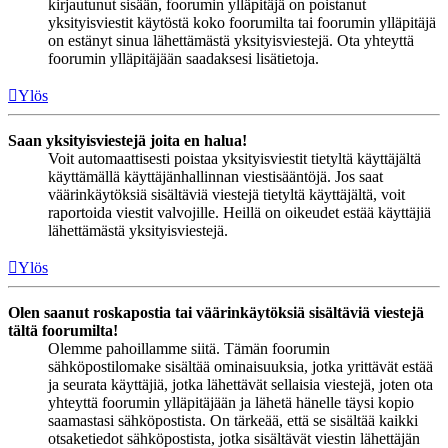
kirjautunut sisään, foorumin ylläpitäjä on poistanut
yksityisviestit käytöstä koko foorumilta tai foorumin ylläpitäjä
on estänyt sinua lähettämästä yksityisviestejä. Ota yhteyttä
foorumin ylläpitäjään saadaksesi lisätietoja.
Ylös
Saan yksityisviestejä joita en halua!
Voit automaattisesti poistaa yksityisviestit tietyltä käyttäjältä
käyttämällä käyttäjänhallinnan viestisääntöjä. Jos saat
väärinkäytöksiä sisältäviä viestejä tietyltä käyttäjältä, voit
raportoida viestit valvojille. Heillä on oikeudet estää käyttäjiä
lähettämästä yksityisviestejä.
Ylös
Olen saanut roskapostia tai väärinkäytöksiä sisältäviä viestejä
tältä foorumilta!
Olemme pahoillamme siitä. Tämän foorumin
sähköpostilomake sisältää ominaisuuksia, jotka yrittävät estää
ja seurata käyttäjiä, jotka lähettävät sellaisia viestejä, joten ota
yhteyttä foorumin ylläpitäjään ja lähetä hänelle täysi kopio
saamastasi sähköpostista. On tärkeää, että se sisältää kaikki
otsaketiedot sähköpostista, jotka sisältävät viestin lähettäjän