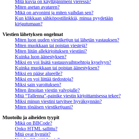
Mitä kuvia on käyttäjänimeni vieressä?
Miten asetan avataren?
Mikä on arvonimi ja miten vaihdan sen?
Kun klikkaan sähköpostilinkkiä, minua pyydetään
kirjautumaan?
Viestien lähetyksen ongelmat
Miten luon uuden viestiketjun tai lähetän vastauksen?
Miten muokkaan tai poistan viestejä?
Miten liitän allekirjoituksen viestiini?
Kuinka luon äänestyksen?
Miksi en voi lisätä vastausvaihtoehtoja kyselyyn?
Kuinka muokkaan tai poistan äänestyksen?
Miksi en pääse alueelle?
Miksi en voi liittää tiedostoja?
Miksi sain varoituksen?
Miten ilmoitan viestin valvojalle?
Mitä “Tallenna”-painike viestin kirjoittamisessa tekee?
Miksi minun viestini tarvitsee hyväksynnän?
Miten tönäisen viestiketjuani?
Muotoilu ja aiheiden tyypit
Mikä on BBCode?
Onko HTML sallittu?
Mitä ovat hymiöt?