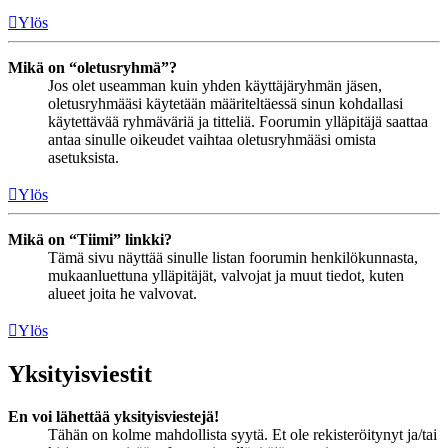
Ylös
Mikä on “oletusryhmä”?
Jos olet useamman kuin yhden käyttäjäryhmän jäsen,
oletusryhmääsi käytetään määriteltäessä sinun kohdallasi
käytettävää ryhmäväriä ja titteliä. Foorumin ylläpitäjä saattaa
antaa sinulle oikeudet vaihtaa oletusryhmääsi omista
asetuksista.
Ylös
Mikä on “Tiimi” linkki?
Tämä sivu näyttää sinulle listan foorumin henkilökunnasta,
mukaanluettuna ylläpitäjät, valvojat ja muut tiedot, kuten
alueet joita he valvovat.
Ylös
Yksityisviestit
En voi lähettää yksityisviestejä!
Tähän on kolme mahdollista syytä. Et ole rekisteröitynyt ja/tai