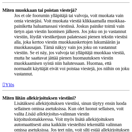
Miten muokkaan tai poistan viestejä?
Jos et ole foorumin ylläpitäjä tai valvoja, voit muokata vain
omia viestejäsi. Voit muokata viestiä klikkaamalla muokkaa-
painiketta haluamassasi viestissä. Joskus painike toimii vain
tietyn ajan viestin luomisen jälkeen. Jos joku on jo vastannut
viestiin, löydät viestiketjuun palatessasi pienen tekstin viestisi
alla, joka kertoo viestin muokkauskertojen lukumäärän ja
muokkausajan. Tämä näkyy vain jos joku on vastannut
viestiin. Se ei näy, jos valvoja tai ylläpitäjä muokkaa viestiä,
mutta he saattavat jättää pienen huomautuksen viestin
muokkaamisen syistä niin halutessaan. Huomaa, että
normaalit käyttäjät eivät voi poistaa viestejä, jos niihin on joku
vastannut.
Ylös
Miten liitän allekirjoituksen viestiini?
Lisätäksesi allekirjoituksen viestiisi, sinun täytyy ensin luoda
sellainen omissa asetuksissa. Kun olet luonut sellaisen, voit
valita
Lisää allekirjoitus
-valinnan viestin
kirjoituslomakkeessa. Voit myös lisätä allekirjoituksen
automaattisesti aina kaikkiin viesteihisi tekemällä valinnan
omissa asetuksissa. Jos teet niin, voit silti estää allekirjoituksen