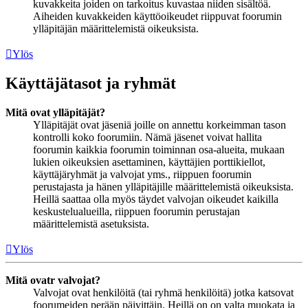
kuvakkeita joiden on tarkoitus kuvastaa niiden sisältöä.
Aiheiden kuvakkeiden käyttöoikeudet riippuvat foorumin
ylläpitäjän määrittelemistä oikeuksista.
Ylös
Käyttäjätasot ja ryhmät
Mitä ovat ylläpitäjät?
Ylläpitäjät ovat jäseniä joille on annettu korkeimman tason
kontrolli koko foorumiin. Nämä jäsenet voivat hallita
foorumin kaikkia foorumin toiminnan osa-alueita, mukaan
lukien oikeuksien asettaminen, käyttäjien porttikiellot,
käyttäjäryhmät ja valvojat yms., riippuen foorumin
perustajasta ja hänen ylläpitäjille määrittelemistä oikeuksista.
Heillä saattaa olla myös täydet valvojan oikeudet kaikilla
keskustelualueilla, riippuen foorumin perustajan
määrittelemistä asetuksista.
Ylös
Mitä ovatr valvojat?
Valvojat ovat henkilöitä (tai ryhmä henkilöitä) jotka katsovat
foorumeiden perään päivittäin. Heillä on on valta muokata ja