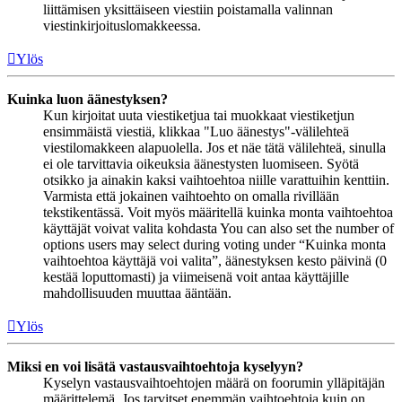
liittämisen yksittäiseen viestiin poistamalla valinnan
viestinkirjoituslomakkeessa.
Ylös
Kuinka luon äänestyksen?
Kun kirjoitat uuta viestiketjua tai muokkaat viestiketjun
ensimmäistä viestiä, klikkaa "Luo äänestys"-välilehteä
viestilomakkeen alapuolella. Jos et näe tätä välilehteä, sinulla
ei ole tarvittavia oikeuksia äänestysten luomiseen. Syötä
otsikko ja ainakin kaksi vaihtoehtoa niille varattuihin kenttiin.
Varmista että jokainen vaihtoehto on omalla rivillään
tekstikentässä. Voit myös määritellä kuinka monta vaihtoehtoa
käyttäjät voivat valita kohdasta You can also set the number of
options users may select during voting under “Kuinka monta
vaihtoehtoa käyttäjä voi valita”, äänestyksen kesto päivinä (0
kestää loputtomasti) ja viimeisenä voit antaa käyttäjille
mahdollisuuden muuttaa ääntään.
Ylös
Miksi en voi lisätä vastausvaihtoehtoja kyselyyn?
Kyselyn vastausvaihtoehtojen määrä on foorumin ylläpitäjän
määrittelemä. Jos tarvitset enemmän vaihtoehtoja kuin on