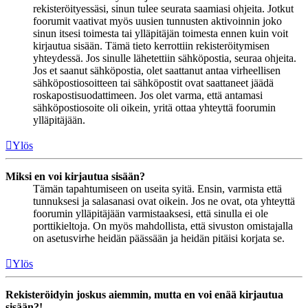
rekisteröityessäsi, sinun tulee seurata saamiasi ohjeita. Jotkut
foorumit vaativat myös uusien tunnusten aktivoinnin joko
sinun itsesi toimesta tai ylläpitäjän toimesta ennen kuin voit
kirjautua sisään. Tämä tieto kerrottiin rekisteröitymisen
yhteydessä. Jos sinulle lähetettiin sähköpostia, seuraa ohjeita.
Jos et saanut sähköpostia, olet saattanut antaa virheellisen
sähköpostiosoitteen tai sähköpostit ovat saattaneet jäädä
roskapostisuodattimeen. Jos olet varma, että antamasi
sähköpostiosoite oli oikein, yritä ottaa yhteyttä foorumin
ylläpitäjään.
Ylös
Miksi en voi kirjautua sisään?
Tämän tapahtumiseen on useita syitä. Ensin, varmista että
tunnuksesi ja salasanasi ovat oikein. Jos ne ovat, ota yhteyttä
foorumin ylläpitäjään varmistaaksesi, että sinulla ei ole
porttikieltoja. On myös mahdollista, että sivuston omistajalla
on asetusvirhe heidän päässään ja heidän pitäisi korjata se.
Ylös
Rekisteröidyin joskus aiemmin, mutta en voi enää kirjautua
sisään?!