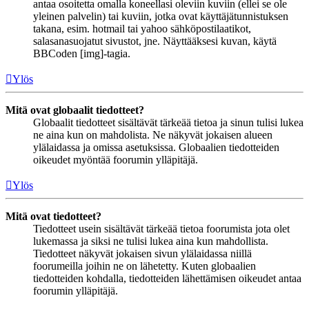
antaa osoitetta omalla koneellasi oleviin kuviin (ellei se ole
yleinen palvelin) tai kuviin, jotka ovat käyttäjätunnistuksen
takana, esim. hotmail tai yahoo sähköpostilaatikot,
salasanasuojatut sivustot, jne. Näyttääksesi kuvan, käytä
BBCoden [img]-tagia.
Ylös
Mitä ovat globaalit tiedotteet?
Globaalit tiedotteet sisältävät tärkeää tietoa ja sinun tulisi lukea
ne aina kun on mahdolista. Ne näkyvät jokaisen alueen
ylälaidassa ja omissa asetuksissa. Globaalien tiedotteiden
oikeudet myöntää foorumin ylläpitäjä.
Ylös
Mitä ovat tiedotteet?
Tiedotteet usein sisältävät tärkeää tietoa foorumista jota olet
lukemassa ja siksi ne tulisi lukea aina kun mahdollista.
Tiedotteet näkyvät jokaisen sivun ylälaidassa niillä
foorumeilla joihin ne on lähetetty. Kuten globaalien
tiedotteiden kohdalla, tiedotteiden lähettämisen oikeudet antaa
foorumin ylläpitäjä.