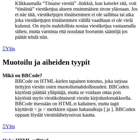
Klikkaamalla “Tönaise viestiä” -linkkiä, kun katselet sitä, voit
“tönäistä” viestiketjua alueen ensimmäisen sivun yläosaan. Jos
et näe tätä, viestiketjujen tönäiseminen ei ole sallittua tai aika
joka viestiketjujen tönäisemisen välillä vaaditaan ei ole vielä
kulunut. On myös mahdollista nostaa viestiketjua vastaamalla
siihen, mutta varmista että noudatat foorumin sääntöjä jos
päätät tehdä niin.
Ylös
Muotoilu ja aiheiden tyypit
Mikä on BBCode?
BBCode on HTML-kielen tapainen toteutus, joka tarjoaa
tiettyjen viestin osien muotoilumahdollisuuden. BBCoden
käytöstä päättää ylläpitäjä, mutta se voidaan ottaa pois
käytöstä myös viestikohtaisesti viestin kirjoituslomakkeella.
BBCode itsessään on HTML:n kaltainen, mutta tagit
käyttävät < ja > merkkien sijaan hakasulkuja [ ja ]. BBCoden
oppaan löydät viestinlähetyssivun kautta.
Ylös