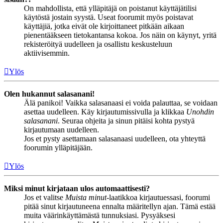
On mahdollista, että ylläpitäjä on poistanut käyttäjätilisi
käytöstä jostain syystä. Useat foorumit myös poistavat
käyttäjiä, jotka eivät ole kirjoittaneet pitkään aikaan
pienentääkseen tietokantansa kokoa. Jos näin on käynyt, yritä
rekisteröityä uudelleen ja osallistu keskusteluun
aktiivisemmin.
Ylös
Olen hukannut salasanani!
Älä panikoi! Vaikka salasanaasi ei voida palauttaa, se voidaan
asettaa uudelleen. Käy kirjautumissivulla ja klikkaa
Unohdin
salasanani
. Seuraa ohjeita ja sinun pitäisi kohta pystyä
kirjautumaan uudelleen.
Jos et pysty asettamaan salasanaasi uudelleen, ota yhteyttä
foorumin ylläpitäjään.
Ylös
Miksi minut kirjataan ulos automaattisesti?
Jos et valitse
Muista minut
-laatikkoa kirjautuessasi, foorumi
pitää sinut kirjautuneena ennalta määritellyn ajan. Tämä estää
muita väärinkäyttämästä tunnuksiasi. Pysyäksesi