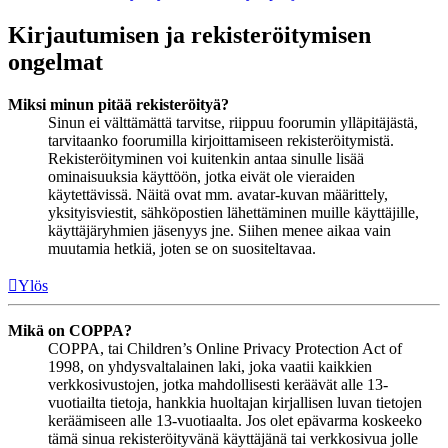
Kirjautumisen ja rekisteröitymisen
ongelmat
Miksi minun pitää rekisteröityä?
Sinun ei välttämättä tarvitse, riippuu foorumin ylläpitäjästä,
tarvitaanko foorumilla kirjoittamiseen rekisteröitymistä.
Rekisteröityminen voi kuitenkin antaa sinulle lisää
ominaisuuksia käyttöön, jotka eivät ole vieraiden
käytettävissä. Näitä ovat mm. avatar-kuvan määrittely,
yksityisviestit, sähköpostien lähettäminen muille käyttäjille,
käyttäjäryhmien jäsenyys jne. Siihen menee aikaa vain
muutamia hetkiä, joten se on suositeltavaa.
Ylös
Mikä on COPPA?
COPPA, tai Children’s Online Privacy Protection Act of
1998, on yhdysvaltalainen laki, joka vaatii kaikkien
verkkosivustojen, jotka mahdollisesti keräävät alle 13-
vuotiailta tietoja, hankkia huoltajan kirjallisen luvan tietojen
keräämiseen alle 13-vuotiaalta. Jos olet epävarma koskeeko
tämä sinua rekisteröityvänä käyttäjänä tai verkkosivua jolle