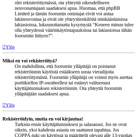
olet rekisteröitymässä, ota yhteyttä oikeudelliseen
neuvonantajaan saadaksesi apua. Huomaa, että phpBB
Limited ja tämän foorumin omistajat eivät voi antaa
lakineuvontaa ja eivät ole yhteyshenkilöitä minkäänlaisissa
lakiasioissa, lukuunottamatta kysymystä “Keneen minun tulee
olla yhteydessä väärinkäytöstapauksissa tai lakiasioissa tähän
foorumiin liittyen?”.
Ylös
Miksi en voi rekisteröityä?
On mahdollista, että foorumin ylläpitäjä on poistanut
rekisteröinnin käytöstä estääkseen uusia vierailijoita
rekisteröitymästä. Foorumin ylläpitäjä on voinut myös asettaa
porttikiellon IP-osoitteellesi tai estänyt valitsemasi
käyttäjätunnuksen rekisteröinnin. Ota yhteyttä foorumin
ylläpitäjään saadaksesi apua.
Ylös
Rekisteröidyin, mutta en voi kirjautua!
Tarkista ensin käyttäjätunnuksesi ja salasanasi. Jos ne ovat
oikein, yksi kahdesta asiasta on saattanut tapahtua. Jos
COPPA-tuki on käytössä ja määrittelit olevasi alle 13-vuotias