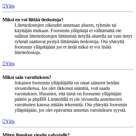
Ylös
Miksi en voi liittää tiedostoja?
Liitetiedostojen oikeudet annetaan alueen, ryhmän tai
käyttäjän mukaan. Foorumin ylläpitäjä ei välttämättä ole
sallinut liitetiedostojen liittämistä tietyllä alueella tai vain tietyt
ryhmät saattavat pystyä liittämään tiedostoja. Ota yhteyttä
foorumin ylläpitäjään jos et tiedä miksi et voi lisätä
liitetiedostoja.
Ylös
Miksi sain varoituksen?
Jokaisen foorumin ylläpitäjällä on omat säännöt heidän
sivustollensa. Jos olet rikkonut sääntöä, voit saada
varoituksen. Huomioi, että tämä on foorumin ylläpitäjän
päätös ja phpBB Limitedillä ei ole sivustolla annettavien
varoitusten kanssa mitään tekemistä. Ota yhteyttä foorumin
ylläpitäjään, jos olet epävarma annetun varoituksen syystä.
Ylös
Miten ilmoitan viestin valvojalle?