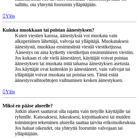
sallittu, ota yhteyttä foorumin ylläpitäjään.
Ylös
Kuinka muokkaan tai poistan äänestyksen?
Kuten viestien kanssa, äänestyksiä voi muokata vain
alkuperäinen lähettäjä, valvoja tai ylläpitäjä. Muokataksesi
äänestystä, muokkaa ensimmäistä viestiä viestiketjussa.
Äänestys on aina kytketty viestiketjun ensimmäiseen viestiin.
Jos kukaan ei ole vielä äänestänyt, käyttäjät voivat poistaa
äänestyksen tai muokata mitä tahansa äänestyksen asetusta.
Jos käyttäjät ovat kuitenkin jo äänestäneet, vain valvojat tai
ylläpitäjät voivat muokata tai poistaa sen. Tämä estää
äänestysvaihtoehtojen vaihtamisen kesken äänestyksen.
Ylös
Miksi en pääse alueelle?
Jotkin alueet saattavat olla rajattu vain tietyille käyttäjille tai
ryhmille. Katsoaksesi, lukeaksesi, kirjoittaaksesi tai muiden
toimintojen tekeminen alueella saattaa tarvita erikoisoikeuksia.
Jos haluat oikeudet, ota yhteyttä foorumin valvojaan tai
ylläpitäjään.