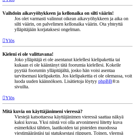
Vaihdoin aikavyöhykkeen ja kellonaika on silti väärin!
Jos olet varmasti valinnut oikean aikavyöhykkeen ja aika on
silti väärin, on palvelimen kellonaika väärin. Ota yhteyttä
ylläpitäjään korjataksesi ongelman.
Ylös
Kieleni ei ole valittavana!
Joko ylläpitäjä ei ole asentanut kielellesi kielipakettia tai
kukaan ei ole kääntänyt tätä foorumia kielellesi. Kokeile
pyytää foorumin ylläpitäjältä, josko hän voisi asentaa
tarvitsemasi kielipaketin. Jos kielipakettia ei ole olemassa, voit
luoda uuden käännöksen. Lisätietoja löytyy
phpBB
®:n
sivuilta.
Ylös
Mitä kuvia on käyttäjänimeni vieressä?
Viestejä katsottaessa käyttäjänimen vieressä saattaa näkyä
kaksi kuvaa. Yksi niistä voi olla arvonimeesi liitetty kuva
esimerkiksi tähtien, laatikoiden tai pisteiden muodossa
viestimäärästäsi tai statuksestasi riippuen. Toinen, yleensä