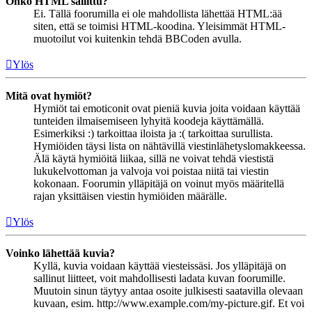
Onko HTML sallittu?
Ei. Tällä foorumilla ei ole mahdollista lähettää HTML:ää
siten, että se toimisi HTML-koodina. Yleisimmät HTML-
muotoilut voi kuitenkin tehdä BBCoden avulla.
Ylös
Mitä ovat hymiöt?
Hymiöt tai emoticonit ovat pieniä kuvia joita voidaan käyttää
tunteiden ilmaisemiseen lyhyitä koodeja käyttämällä.
Esimerkiksi :) tarkoittaa iloista ja :( tarkoittaa surullista.
Hymiöiden täysi lista on nähtävillä viestinlähetyslomakkeessa.
Älä käytä hymiöitä liikaa, sillä ne voivat tehdä viestistä
lukukelvottoman ja valvoja voi poistaa niitä tai viestin
kokonaan. Foorumin ylläpitäjä on voinut myös määritellä
rajan yksittäisen viestin hymiöiden määrälle.
Ylös
Voinko lähettää kuvia?
Kyllä, kuvia voidaan käyttää viesteissäsi. Jos ylläpitäjä on
sallinut liitteet, voit mahdollisesti ladata kuvan foorumille.
Muutoin sinun täytyy antaa osoite julkisesti saatavilla olevaan
kuvaan, esim. http://www.example.com/my-picture.gif. Et voi