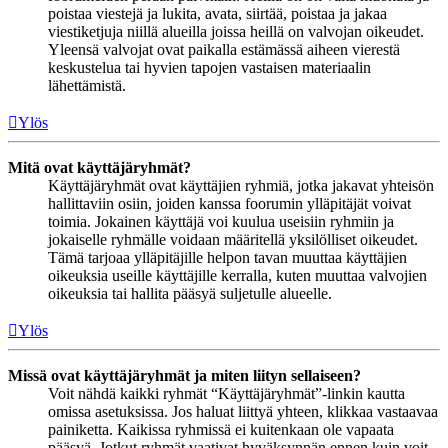
poistaa viestejä ja lukita, avata, siirtää, poistaa ja jakaa
viestiketjuja niillä alueilla joissa heillä on valvojan oikeudet.
Yleensä valvojat ovat paikalla estämässä aiheen vierestä
keskustelua tai hyvien tapojen vastaisen materiaalin
lähettämistä.
Ylös
Mitä ovat käyttäjäryhmät?
Käyttäjäryhmät ovat käyttäjien ryhmiä, jotka jakavat yhteisön
hallittaviin osiin, joiden kanssa foorumin ylläpitäjät voivat
toimia. Jokainen käyttäjä voi kuulua useisiin ryhmiin ja
jokaiselle ryhmälle voidaan määritellä yksilölliset oikeudet.
Tämä tarjoaa ylläpitäjille helpon tavan muuttaa käyttäjien
oikeuksia useille käyttäjille kerralla, kuten muuttaa valvojien
oikeuksia tai hallita pääsyä suljetulle alueelle.
Ylös
Missä ovat käyttäjäryhmät ja miten liityn sellaiseen?
Voit nähdä kaikki ryhmät “Käyttäjäryhmät”-linkin kautta
omissa asetuksissa. Jos haluat liittyä yhteen, klikkaa vastaavaa
painiketta. Kaikissa ryhmissä ei kuitenkaan ole vapaata
pääsyä. Jotkut ryhmät vaativat hyväksynnän ennen kuin voit