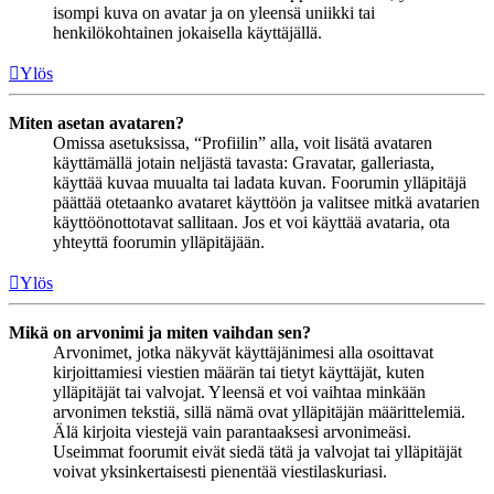
isompi kuva on avatar ja on yleensä uniikki tai
henkilökohtainen jokaisella käyttäjällä.
Ylös
Miten asetan avataren?
Omissa asetuksissa, “Profiilin” alla, voit lisätä avataren
käyttämällä jotain neljästä tavasta: Gravatar, galleriasta,
käyttää kuvaa muualta tai ladata kuvan. Foorumin ylläpitäjä
päättää otetaanko avataret käyttöön ja valitsee mitkä avatarien
käyttöönottotavat sallitaan. Jos et voi käyttää avataria, ota
yhteyttä foorumin ylläpitäjään.
Ylös
Mikä on arvonimi ja miten vaihdan sen?
Arvonimet, jotka näkyvät käyttäjänimesi alla osoittavat
kirjoittamiesi viestien määrän tai tietyt käyttäjät, kuten
ylläpitäjät tai valvojat. Yleensä et voi vaihtaa minkään
arvonimen tekstiä, sillä nämä ovat ylläpitäjän määrittelemiä.
Älä kirjoita viestejä vain parantaaksesi arvonimeäsi.
Useimmat foorumit eivät siedä tätä ja valvojat tai ylläpitäjät
voivat yksinkertaisesti pienentää viestilaskuriasi.