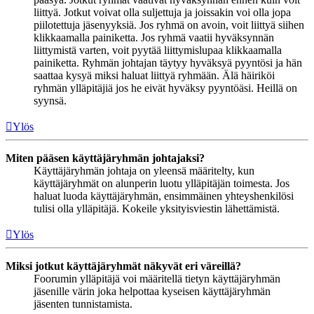
liittyä. Jotkut voivat olla suljettuja ja joissakin voi olla jopa
piilotettuja jäsenyyksiä. Jos ryhmä on avoin, voit liittyä siihen
klikkaamalla painiketta. Jos ryhmä vaatii hyväksynnän
liittymistä varten, voit pyytää liittymislupaa klikkaamalla
painiketta. Ryhmän johtajan täytyy hyväksyä pyyntösi ja hän
saattaa kysyä miksi haluat liittyä ryhmään. Älä häiriköi
ryhmän ylläpitäjiä jos he eivät hyväksy pyyntöäsi. Heillä on
syynsä.
Ylös
Miten pääsen käyttäjäryhmän johtajaksi?
Käyttäjäryhmän johtaja on yleensä määritelty, kun
käyttäjäryhmät on alunperin luotu ylläpitäjän toimesta. Jos
haluat luoda käyttäjäryhmän, ensimmäinen yhteyshenkilösi
tulisi olla ylläpitäjä. Kokeile yksityisviestin lähettämistä.
Ylös
Miksi jotkut käyttäjäryhmät näkyvät eri väreillä?
Foorumin ylläpitäjä voi määritellä tietyn käyttäjäryhmän
jäsenille värin joka helpottaa kyseisen käyttäjäryhmän
jäsenten tunnistamista.