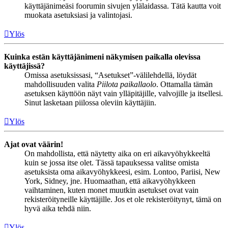
käyttäjänimeäsi foorumin sivujen ylälaidassa. Tätä kautta voit
muokata asetuksiasi ja valintojasi.
Ylös
Kuinka estän käyttäjänimeni näkymisen paikalla olevissa
käyttäjissä?
Omissa asetuksissasi, “Asetukset”-välilehdellä, löydät
mahdollisuuden valita
Piilota paikallaolo
. Ottamalla tämän
asetuksen käyttöön näyt vain ylläpitäjille, valvojille ja itsellesi.
Sinut lasketaan piilossa oleviin käyttäjiin.
Ylös
Ajat ovat väärin!
On mahdollista, että näytetty aika on eri aikavyöhykkeeltä
kuin se jossa itse olet. Tässä tapauksessa valitse omista
asetuksista oma aikavyöhykkeesi, esim. Lontoo, Pariisi, New
York, Sidney, jne. Huomaathan, että aikavyöhykkeen
vaihtaminen, kuten monet muutkin asetukset ovat vain
rekisteröityneille käyttäjille. Jos et ole rekisteröitynyt, tämä on
hyvä aika tehdä niin.
Ylös