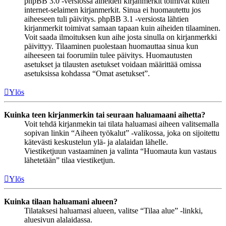
phpBB 3.0 -versiossa aiheiden kirjanmerkit toimivat kuten
internet-selaimen kirjanmerkit. Sinua ei huomautettu jos
aiheeseen tuli päivitys. phpBB 3.1 -versiosta lähtien
kirjanmerkit toimivat samaan tapaan kuin aiheiden tilaaminen.
Voit saada ilmoituksen kun aihe josta sinulla on kirjanmerkki
päivittyy. Tilaaminen puolestaan huomauttaa sinua kun
aiheeseen tai foorumiin tulee päivitys. Huomautusten
asetukset ja tilausten asetukset voidaan määrittää omissa
asetuksissa kohdassa “Omat asetukset”.
Ylös
Kuinka teen kirjanmerkin tai seuraan haluamaani aihetta?
Voit tehdä kirjanmekin tai tilata haluamasi aiheen valitsemalla
sopivan linkin “Aiheen työkalut” -valikossa, joka on sijoitettu
kätevästi keskustelun ylä- ja alalaidan lähelle.
Viestiketjuun vastaaminen ja valinta “Huomauta kun vastaus
lähetetään” tilaa viestiketjun.
Ylös
Kuinka tilaan haluamani alueen?
Tilataksesi haluamasi alueen, valitse “Tilaa alue” -linkki,
aluesivun alalaidassa.