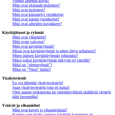
Voinko lähettää kuvia?
Mitä ovat globaalit tiedotteet?
Mitä ovat tiedotteet?
Mitä ovat kiinnitetyt viestiketjut
Mitä ovat lukitut viestiketjut?
Mitä ovat aiheiden kuvakkeet?
Käyttäjätasot ja ryhmät
Mitä ovat ylläpitäjät?
Mitä ovatr valvojat?
Mitä ovat käyttäjäryhmät?
Missä ovat käyttäjäryhmät ja miten liityn sellaiseen?
Miten pääsen käyttäjäryhmän johtajaksi?
Miksi jotkut käyttäjäryhmät näkyvät eri väreillä?
Mikä on “oletusryhmä”?
Mikä on “Tiimi” linkki?
Yksityisviestit
En voi lähettää yksityisviestejä!
Saan yksityisviestejä joita en halua!
Olen saanut roskapostia tai väärinkäytöksiä sisältäviä viestejä
tältä foorumilta!
Ystävät ja vihamiehet
Mitä ovat kaveri ja vihamieslistat?
Kuinka voin lisätä / poistaa käyttäjiä kavereista tai