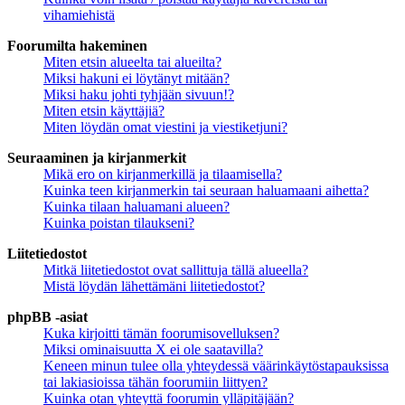
vihamiehistä
Foorumilta hakeminen
Miten etsin alueelta tai alueilta?
Miksi hakuni ei löytänyt mitään?
Miksi haku johti tyhjään sivuun!?
Miten etsin käyttäjiä?
Miten löydän omat viestini ja viestiketjuni?
Seuraaminen ja kirjanmerkit
Mikä ero on kirjanmerkillä ja tilaamisella?
Kuinka teen kirjanmerkin tai seuraan haluamaani aihetta?
Kuinka tilaan haluamani alueen?
Kuinka poistan tilaukseni?
Liitetiedostot
Mitkä liitetiedostot ovat sallittuja tällä alueella?
Mistä löydän lähettämäni liitetiedostot?
phpBB -asiat
Kuka kirjoitti tämän foorumisovelluksen?
Miksi ominaisuutta X ei ole saatavilla?
Keneen minun tulee olla yhteydessä väärinkäytöstapauksissa
tai lakiasioissa tähän foorumiin liittyen?
Kuinka otan yhteyttä foorumin ylläpitäjään?