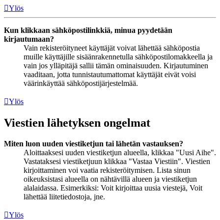
Ylös
Kun klikkaan sähköpostilinkkiä, minua pyydetään
kirjautumaan?
Vain rekisteröityneet käyttäjät voivat lähettää sähköpostia
muille käyttäjille sisäänrakennetulla sähköpostilomakkeella ja
vain jos ylläpitäjä sallii tämän ominaisuuden. Kirjautuminen
vaaditaan, jotta tunnistautumattomat käyttäjät eivät voisi
väärinkäyttää sähköpostijärjestelmää.
Ylös
Viestien lähetyksen ongelmat
Miten luon uuden viestiketjun tai lähetän vastauksen?
Aloittaaksesi uuden viestiketjun alueella, klikkaa "Uusi Aihe".
Vastataksesi viestiketjuun klikkaa "Vastaa Viestiin". Viestien
kirjoittaminen voi vaatia rekisteröitymisen. Lista sinun
oikeuksistasi alueella on nähtävillä alueen ja viestiketjun
alalaidassa. Esimerkiksi: Voit kirjoittaa uusia viestejä, Voit
lähettää liitetiedostoja, jne.
Ylös