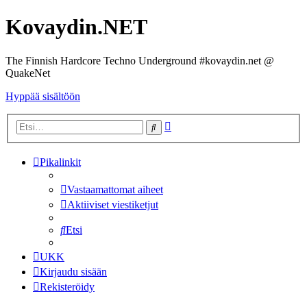
Kovaydin.NET
The Finnish Hardcore Techno Underground #kovaydin.net @
QuakeNet
Hyppää sisältöön
Tarkennettu
Etsi
haku
Pikalinkit
Vastaamattomat aiheet
Aktiiviset viestiketjut
Etsi
UKK
Kirjaudu sisään
Rekisteröidy