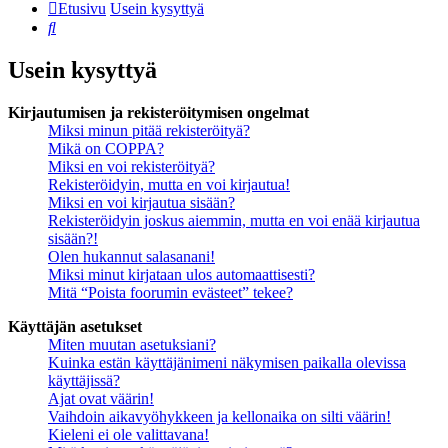
Etusivu
Usein kysyttyä
Etsi
Usein kysyttyä
Kirjautumisen ja rekisteröitymisen ongelmat
Miksi minun pitää rekisteröityä?
Mikä on COPPA?
Miksi en voi rekisteröityä?
Rekisteröidyin, mutta en voi kirjautua!
Miksi en voi kirjautua sisään?
Rekisteröidyin joskus aiemmin, mutta en voi enää kirjautua
sisään?!
Olen hukannut salasanani!
Miksi minut kirjataan ulos automaattisesti?
Mitä “Poista foorumin evästeet” tekee?
Käyttäjän asetukset
Miten muutan asetuksiani?
Kuinka estän käyttäjänimeni näkymisen paikalla olevissa
käyttäjissä?
Ajat ovat väärin!
Vaihdoin aikavyöhykkeen ja kellonaika on silti väärin!
Kieleni ei ole valittavana!