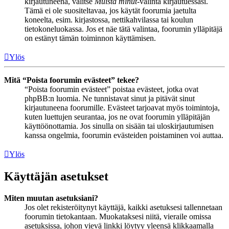
kirjautuneena, valitse
Muista minut
-valinta kirjautuessasi.
Tämä ei ole suositeltavaa, jos käytät foorumia jaetulta
koneelta, esim. kirjastossa, nettikahvilassa tai koulun
tietokoneluokassa. Jos et näe tätä valintaa, foorumin ylläpitäjä
on estänyt tämän toiminnon käyttämisen.
Ylös
Mitä “Poista foorumin evästeet” tekee?
“Poista foorumin evästeet” poistaa evästeet, jotka ovat
phpBB:n luomia. Ne tunnistavat sinut ja pitävät sinut
kirjautuneena foorumille. Evästeet tarjoavat myös toimintoja,
kuten luettujen seurantaa, jos ne ovat foorumin ylläpitäjän
käyttöönottamia. Jos sinulla on sisään tai uloskirjautumisen
kanssa ongelmia, foorumin evästeiden poistaminen voi auttaa.
Ylös
Käyttäjän asetukset
Miten muutan asetuksiani?
Jos olet rekisteröitynyt käyttäjä, kaikki asetuksesi tallennetaan
foorumin tietokantaan. Muokataksesi niitä, vieraile omissa
asetuksissa, johon vievä linkki löytyy yleensä klikkaamalla