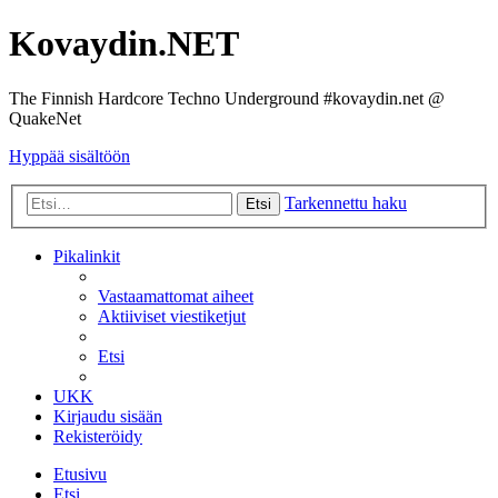
Kovaydin.NET
The Finnish Hardcore Techno Underground #kovaydin.net @
QuakeNet
Hyppää sisältöön
Tarkennettu haku
Etsi
Pikalinkit
Vastaamattomat aiheet
Aktiiviset viestiketjut
Etsi
UKK
Kirjaudu sisään
Rekisteröidy
Etusivu
Etsi