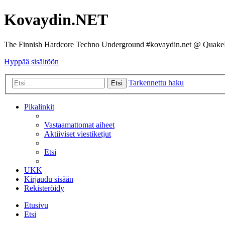
Kovaydin.NET
The Finnish Hardcore Techno Underground #kovaydin.net @ Quake
Hyppää sisältöön
Tarkennettu haku
Etsi
Pikalinkit
Vastaamattomat aiheet
Aktiiviset viestiketjut
Etsi
UKK
Kirjaudu sisään
Rekisteröidy
Etusivu
Etsi