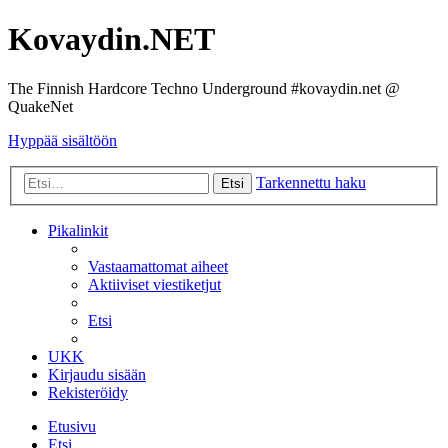
Kovaydin.NET
The Finnish Hardcore Techno Underground #kovaydin.net @
QuakeNet
Hyppää sisältöön
Tarkennettu haku
Etsi
Pikalinkit
Vastaamattomat aiheet
Aktiiviset viestiketjut
Etsi
UKK
Kirjaudu sisään
Rekisteröidy
Etusivu
Etsi