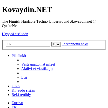
Kovaydin.NET
The Finnish Hardcore Techno Underground #kovaydin.net @
QuakeNet
Hyppää sisältöön
Tarkennettu haku
Etsi
Pikalinkit
Vastaamattomat aiheet
Aktiiviset viestiketjut
Etsi
UKK
Kirjaudu sisään
Rekisteröidy
Etusivu
Etsi