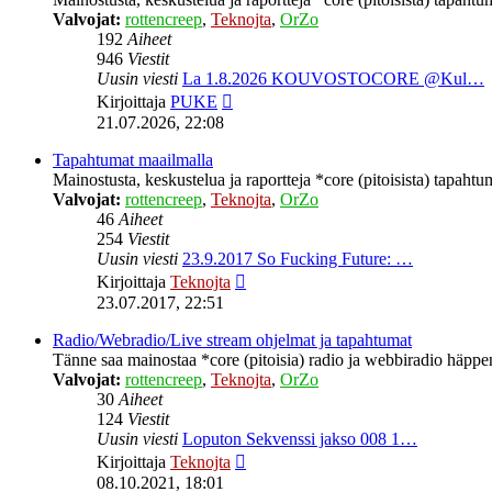
Valvojat:
rottencreep
,
Teknojta
,
OrZo
192
Aiheet
946
Viestit
Uusin viesti
La 1.8.2026 KOUVOSTOCORE @Kul…
Näytä
Kirjoittaja
PUKE
uusin
21.07.2026, 22:08
viesti
Tapahtumat maailmalla
Mainostusta, keskustelua ja raportteja *core (pitoisista) tapahtu
Valvojat:
rottencreep
,
Teknojta
,
OrZo
46
Aiheet
254
Viestit
Uusin viesti
23.9.2017 So Fucking Future: …
Näytä
Kirjoittaja
Teknojta
uusin
23.07.2017, 22:51
viesti
Radio/Webradio/Live stream ohjelmat ja tapahtumat
Tänne saa mainostaa *core (pitoisia) radio ja webbiradio häppeni
Valvojat:
rottencreep
,
Teknojta
,
OrZo
30
Aiheet
124
Viestit
Uusin viesti
Loputon Sekvenssi jakso 008 1…
Näytä
Kirjoittaja
Teknojta
uusin
08.10.2021, 18:01