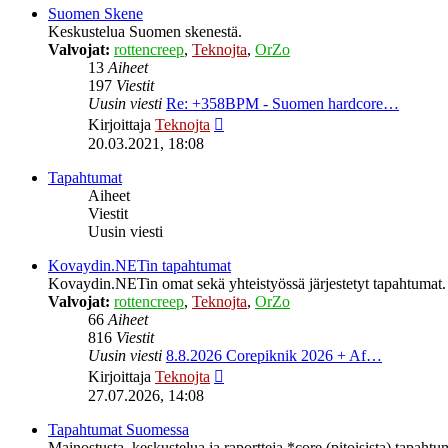
Suomen Skene
Keskustelua Suomen skenestä.
Valvojat:
rottencreep
,
Teknojta
,
OrZo
13
Aiheet
197
Viestit
Uusin viesti
Re: +358BPM - Suomen hardcore…
Näytä
Kirjoittaja
Teknojta
uusin
20.03.2021, 18:08
viesti
Tapahtumat
Aiheet
Viestit
Uusin viesti
Kovaydin.NETin tapahtumat
Kovaydin.NETin omat sekä yhteistyössä järjestetyt tapahtumat.
Valvojat:
rottencreep
,
Teknojta
,
OrZo
66
Aiheet
816
Viestit
Uusin viesti
8.8.2026 Corepiknik 2026 + Af…
Näytä
Kirjoittaja
Teknojta
uusin
27.07.2026, 14:08
viesti
Tapahtumat Suomessa
Mainostusta, keskustelua ja raportteja *core (pitoisista) tapaht