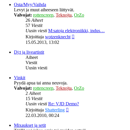
Osta/Myy/Vaihda
Levyt ja muut aiheeseen liittyvät.
Valvojat:
rottencreep
,
Teknojta
,
OrZo
26
Aiheet
57
Viestit
Uusin viesti
M:satoja elektroniikki, indus…
Näytä
Kirjoittaja
wotzenknecht
uusin
15.05.2013, 13:02
viesti
Dj:t ja liveartistit
Aiheet
Viestit
Uusin viesti
Vinkit
Pyydä apua tai anna neuvoja.
Valvojat:
rottencreep
,
Teknojta
,
OrZo
2
Aiheet
15
Viestit
Uusin viesti
Re: VJD Demo?
Näytä
Kirjoittaja
Shatterling
uusin
22.03.2010, 00:24
viesti
Mixaukset ja setit