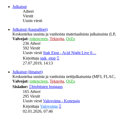
viesti
Julkaisut
Aiheet
Viestit
Uusin viesti
Julkaisut (kaupalliset)
Keskustelua uusista ja vanhoista materiaalisista julkaisuista (
Valvojat:
rottencreep
,
Teknojta
,
OrZo
236
Aiheet
592
Viestit
Uusin viesti
Stak Etop - Acid Night Live 0…
Näytä
Kirjoittaja
stak_etop
uusin
27.07.2019, 14:13
viesti
Julkaisut (ilmaiset)
Keskustelua uusista ja vanhoista nettijulkaisuista (MP3, FLAC, 
Valvojat:
rottencreep
,
Teknojta
,
OrZo
Sisäalue:
Irtobiisien bongaus
165
Aiheet
295
Viestit
Uusin viesti
Valovoima - Konepaja
Näytä
Kirjoittaja
Valovoima
uusin
02.01.2026, 07:46
viesti