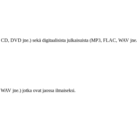
LP, CD, DVD jne.) sekä digitaalisista julkaisuista (MP3, FLAC, WAV jne.
WAV jne.) jotka ovat jaossa ilmaiseksi.