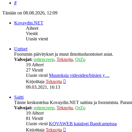
Etsi
Tänään on 08.08.2026, 12:09
Kovaydin.NET
Aiheet
Viestit
Uusin viesti
Uutiset
Foorumin päivitykset ja muut ilmoitusluontoiset asiat.
Valvojat:
rottencreep
,
Teknojta
,
OrZo
19
Aiheet
27
Viestit
Uusin viesti
Muutoksia videoiden/biisien y…
Näytä
Kirjoittaja
Teknojta
uusin
09.03.2021, 16:13
viesti
Saitti
Tänne keskustelua Kovaydin.NET saitista ja foorumista. Parann
Valvojat:
rottencreep
,
Teknojta
,
OrZo
19
Aiheet
81
Viestit
Uusin viesti
KOVAWEB katalogi Bandcampissa
Näytä
Kirjoittaja
Teknojta