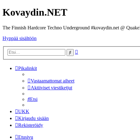
Kovaydin.NET
The Finnish Hardcore Techno Underground #kovaydin.net @ Quake
Hyppää sisältöön
Tarkennettu
Etsi
haku
Pikalinkit
Vastaamattomat aiheet
Aktiiviset viestiketjut
Etsi
UKK
Kirjaudu sisään
Rekisteröidy
Etusivu