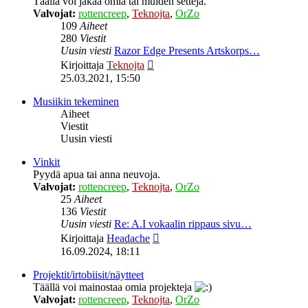
Täällä voi jakaa omia tai muiden settejä.
Valvojat:
rottencreep
,
Teknojta
,
OrZo
109
Aiheet
280
Viestit
Uusin viesti
Razor Edge Presents Artskorps…
Näytä
Kirjoittaja
Teknojta
uusin
25.03.2021, 15:50
viesti
Musiikin tekeminen
Aiheet
Viestit
Uusin viesti
Vinkit
Pyydä apua tai anna neuvoja.
Valvojat:
rottencreep
,
Teknojta
,
OrZo
25
Aiheet
136
Viestit
Uusin viesti
Re: A.I vokaalin rippaus sivu…
Näytä
Kirjoittaja
Headache
uusin
16.09.2024, 18:11
viesti
Projektit/irtobiisit/näytteet
Täällä voi mainostaa omia projekteja
Valvojat:
rottencreep
,
Teknojta
,
OrZo