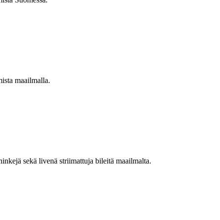
mista maailmalla.
nkejä sekä livenä striimattuja bileitä maailmalta.