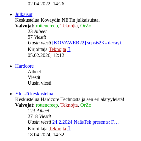
uusin
02.04.2022, 14:26
viesti
Julkaisut
Keskustelua Kovaydin.NETin julkaisuista.
Valvojat:
rottencreep
,
Teknojta
,
OrZo
23
Aiheet
57
Viestit
Uusin viesti
[KOVAWEB22] sepsis23 - decayi…
Näytä
Kirjoittaja
Teknojta
uusin
05.02.2026, 12:12
viesti
Hardcore
Aiheet
Viestit
Uusin viesti
Yleistä keskustelua
Keskustelua Hardcore Technosta ja sen eri alatyyleistä!
Valvojat:
rottencreep
,
Teknojta
,
OrZo
123
Aiheet
2718
Viestit
Uusin viesti
24.2.2024 NääsTek presents: F…
Näytä
Kirjoittaja
Teknojta
uusin
18.04.2024, 14:32
viesti