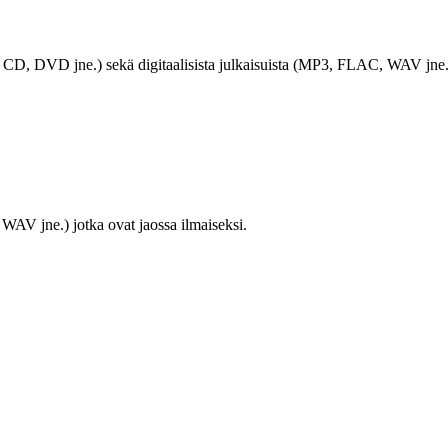
LP, CD, DVD jne.) sekä digitaalisista julkaisuista (MP3, FLAC, WAV jne.
WAV jne.) jotka ovat jaossa ilmaiseksi.