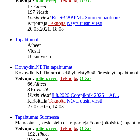
Valvojat:
rottencreep
,
Teknojta
,
OrZo
13
Aiheet
197
Viestit
Uusin viesti
Re: +358BPM - Suomen hardcore…
Kirjoittaja
Teknojta
Näytä uusin viesti
20.03.2021, 18:08
Tapahtumat
Aiheet
Viestit
Uusin viesti
Kovaydin.NETin tapahtumat
Kovaydin.NETin omat sekä yhteistyössä järjestetyt tapahtumat.
Valvojat:
rottencreep
,
Teknojta
,
OrZo
66
Aiheet
816
Viestit
Uusin viesti
8.8.2026 Corepiknik 2026 + Af…
Kirjoittaja
Teknojta
Näytä uusin viesti
27.07.2026, 14:08
Tapahtumat Suomessa
Mainostusta, keskustelua ja raportteja *core (pitoisista) tapaht
Valvojat:
rottencreep
,
Teknojta
,
OrZo
192
Aiheet
946
Viestit