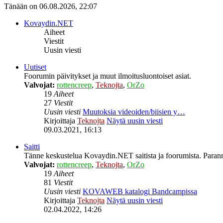
Tänään on 06.08.2026, 22:07
Kovaydin.NET
Aiheet
Viestit
Uusin viesti
Uutiset
Foorumin päivitykset ja muut ilmoitusluontoiset asiat.
Valvojat:
rottencreep
,
Teknojta
,
OrZo
19
Aiheet
27
Viestit
Uusin viesti
Muutoksia videoiden/biisien y…
Kirjoittaja
Teknojta
Näytä uusin viesti
09.03.2021, 16:13
Saitti
Tänne keskustelua Kovaydin.NET saitista ja foorumista. Parann
Valvojat:
rottencreep
,
Teknojta
,
OrZo
19
Aiheet
81
Viestit
Uusin viesti
KOVAWEB katalogi Bandcampissa
Kirjoittaja
Teknojta
Näytä uusin viesti
02.04.2022, 14:26