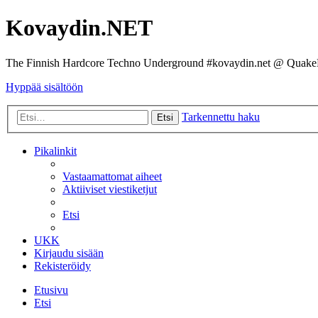
Kovaydin.NET
The Finnish Hardcore Techno Underground #kovaydin.net @ Quake
Hyppää sisältöön
Tarkennettu haku
Etsi
Pikalinkit
Vastaamattomat aiheet
Aktiiviset viestiketjut
Etsi
UKK
Kirjaudu sisään
Rekisteröidy
Etusivu
Etsi