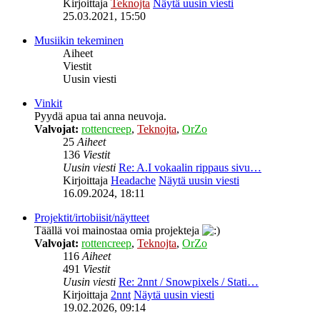
Kirjoittaja
Teknojta
Näytä uusin viesti
25.03.2021, 15:50
Musiikin tekeminen
Aiheet
Viestit
Uusin viesti
Vinkit
Pyydä apua tai anna neuvoja.
Valvojat:
rottencreep
,
Teknojta
,
OrZo
25
Aiheet
136
Viestit
Uusin viesti
Re: A.I vokaalin rippaus sivu…
Kirjoittaja
Headache
Näytä uusin viesti
16.09.2024, 18:11
Projektit/irtobiisit/näytteet
Täällä voi mainostaa omia projekteja
Valvojat:
rottencreep
,
Teknojta
,
OrZo
116
Aiheet
491
Viestit
Uusin viesti
Re: 2nnt / Snowpixels / Stati…
Kirjoittaja
2nnt
Näytä uusin viesti
19.02.2026, 09:14