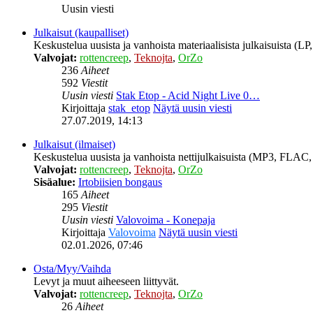
Uusin viesti
Julkaisut (kaupalliset)
Keskustelua uusista ja vanhoista materiaalisista julkaisuista (
Valvojat:
rottencreep
,
Teknojta
,
OrZo
236
Aiheet
592
Viestit
Uusin viesti
Stak Etop - Acid Night Live 0…
Kirjoittaja
stak_etop
Näytä uusin viesti
27.07.2019, 14:13
Julkaisut (ilmaiset)
Keskustelua uusista ja vanhoista nettijulkaisuista (MP3, FLAC, 
Valvojat:
rottencreep
,
Teknojta
,
OrZo
Sisäalue:
Irtobiisien bongaus
165
Aiheet
295
Viestit
Uusin viesti
Valovoima - Konepaja
Kirjoittaja
Valovoima
Näytä uusin viesti
02.01.2026, 07:46
Osta/Myy/Vaihda
Levyt ja muut aiheeseen liittyvät.
Valvojat:
rottencreep
,
Teknojta
,
OrZo
26
Aiheet