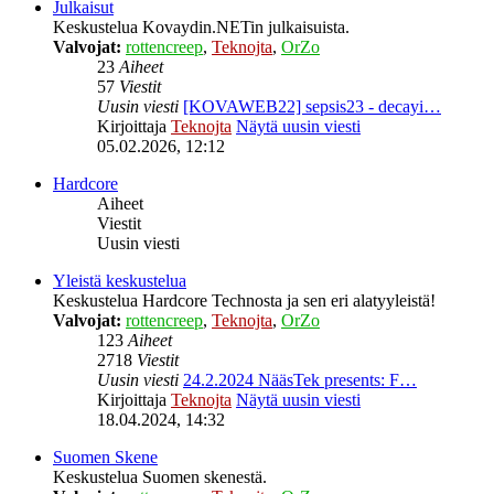
Julkaisut
Keskustelua Kovaydin.NETin julkaisuista.
Valvojat:
rottencreep
,
Teknojta
,
OrZo
23
Aiheet
57
Viestit
Uusin viesti
[KOVAWEB22] sepsis23 - decayi…
Kirjoittaja
Teknojta
Näytä uusin viesti
05.02.2026, 12:12
Hardcore
Aiheet
Viestit
Uusin viesti
Yleistä keskustelua
Keskustelua Hardcore Technosta ja sen eri alatyyleistä!
Valvojat:
rottencreep
,
Teknojta
,
OrZo
123
Aiheet
2718
Viestit
Uusin viesti
24.2.2024 NääsTek presents: F…
Kirjoittaja
Teknojta
Näytä uusin viesti
18.04.2024, 14:32
Suomen Skene
Keskustelua Suomen skenestä.