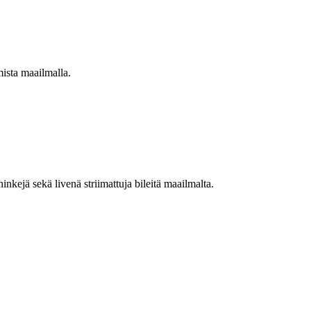
mista maailmalla.
nkejä sekä livenä striimattuja bileitä maailmalta.