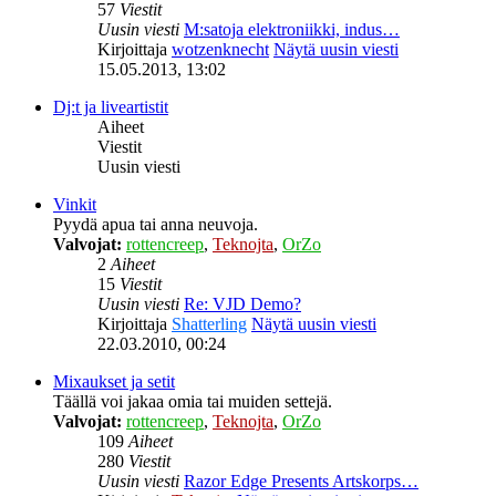
57
Viestit
Uusin viesti
M:satoja elektroniikki, indus…
Kirjoittaja
wotzenknecht
Näytä uusin viesti
15.05.2013, 13:02
Dj:t ja liveartistit
Aiheet
Viestit
Uusin viesti
Vinkit
Pyydä apua tai anna neuvoja.
Valvojat:
rottencreep
,
Teknojta
,
OrZo
2
Aiheet
15
Viestit
Uusin viesti
Re: VJD Demo?
Kirjoittaja
Shatterling
Näytä uusin viesti
22.03.2010, 00:24
Mixaukset ja setit
Täällä voi jakaa omia tai muiden settejä.
Valvojat:
rottencreep
,
Teknojta
,
OrZo
109
Aiheet
280
Viestit
Uusin viesti
Razor Edge Presents Artskorps…