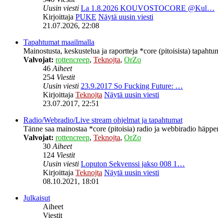
Uusin viesti
La 1.8.2026 KOUVOSTOCORE @Kul…
Kirjoittaja
PUKE
Näytä uusin viesti
21.07.2026, 22:08
Tapahtumat maailmalla
Mainostusta, keskustelua ja raportteja *core (pitoisista) tapahtu
Valvojat:
rottencreep
,
Teknojta
,
OrZo
46
Aiheet
254
Viestit
Uusin viesti
23.9.2017 So Fucking Future: …
Kirjoittaja
Teknojta
Näytä uusin viesti
23.07.2017, 22:51
Radio/Webradio/Live stream ohjelmat ja tapahtumat
Tänne saa mainostaa *core (pitoisia) radio ja webbiradio häppeni
Valvojat:
rottencreep
,
Teknojta
,
OrZo
30
Aiheet
124
Viestit
Uusin viesti
Loputon Sekvenssi jakso 008 1…
Kirjoittaja
Teknojta
Näytä uusin viesti
08.10.2021, 18:01
Julkaisut
Aiheet
Viestit