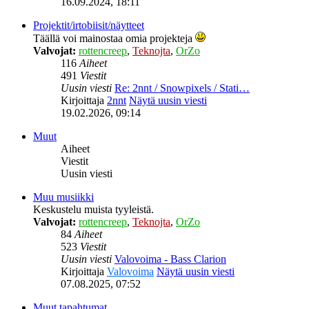
16.09.2024, 18:11
Projektit/irtobiisit/näytteet
Täällä voi mainostaa omia projekteja
Valvojat:
rottencreep
,
Teknojta
,
OrZo
116
Aiheet
491
Viestit
Uusin viesti
Re: 2nnt / Snowpixels / Stati…
Kirjoittaja
2nnt
Näytä uusin viesti
19.02.2026, 09:14
Muut
Aiheet
Viestit
Uusin viesti
Muu musiikki
Keskustelu muista tyyleistä.
Valvojat:
rottencreep
,
Teknojta
,
OrZo
84
Aiheet
523
Viestit
Uusin viesti
Valovoima - Bass Clarion
Kirjoittaja
Valovoima
Näytä uusin viesti
07.08.2025, 07:52
Muut tapahtumat