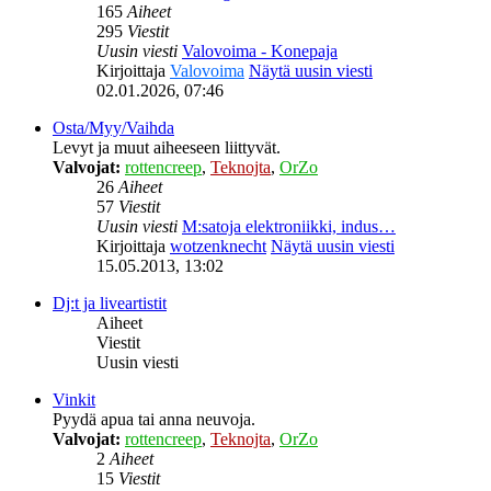
165
Aiheet
295
Viestit
Uusin viesti
Valovoima - Konepaja
Kirjoittaja
Valovoima
Näytä uusin viesti
02.01.2026, 07:46
Osta/Myy/Vaihda
Levyt ja muut aiheeseen liittyvät.
Valvojat:
rottencreep
,
Teknojta
,
OrZo
26
Aiheet
57
Viestit
Uusin viesti
M:satoja elektroniikki, indus…
Kirjoittaja
wotzenknecht
Näytä uusin viesti
15.05.2013, 13:02
Dj:t ja liveartistit
Aiheet
Viestit
Uusin viesti
Vinkit
Pyydä apua tai anna neuvoja.
Valvojat:
rottencreep
,
Teknojta
,
OrZo
2
Aiheet
15
Viestit