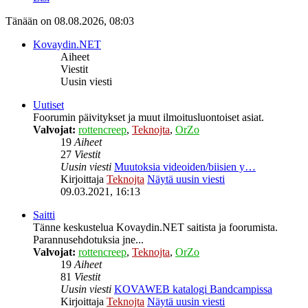
Tänään on 08.08.2026, 08:03
Kovaydin.NET
Aiheet
Viestit
Uusin viesti
Uutiset
Foorumin päivitykset ja muut ilmoitusluontoiset asiat.
Valvojat:
rottencreep
,
Teknojta
,
OrZo
19
Aiheet
27
Viestit
Uusin viesti
Muutoksia videoiden/biisien y…
Kirjoittaja
Teknojta
Näytä uusin viesti
09.03.2021, 16:13
Saitti
Tänne keskustelua Kovaydin.NET saitista ja foorumista.
Parannusehdotuksia jne...
Valvojat:
rottencreep
,
Teknojta
,
OrZo
19
Aiheet
81
Viestit
Uusin viesti
KOVAWEB katalogi Bandcampissa
Kirjoittaja
Teknojta
Näytä uusin viesti