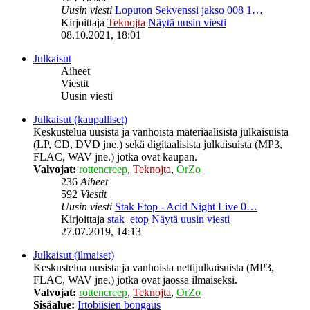
Uusin viesti
Loputon Sekvenssi jakso 008 1…
Kirjoittaja
Teknojta
Näytä uusin viesti
08.10.2021, 18:01
Julkaisut
Aiheet
Viestit
Uusin viesti
Julkaisut (kaupalliset)
Keskustelua uusista ja vanhoista materiaalisista julkaisuista
(LP, CD, DVD jne.) sekä digitaalisista julkaisuista (MP3,
FLAC, WAV jne.) jotka ovat kaupan.
Valvojat:
rottencreep
,
Teknojta
,
OrZo
236
Aiheet
592
Viestit
Uusin viesti
Stak Etop - Acid Night Live 0…
Kirjoittaja
stak_etop
Näytä uusin viesti
27.07.2019, 14:13
Julkaisut (ilmaiset)
Keskustelua uusista ja vanhoista nettijulkaisuista (MP3,
FLAC, WAV jne.) jotka ovat jaossa ilmaiseksi.
Valvojat:
rottencreep
,
Teknojta
,
OrZo
Sisäalue:
Irtobiisien bongaus