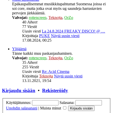
Epäkaupallisemmat musiikkitapahtumat Suomessa joissa ei
soi core, mutta jotka ovat myös ug saundeja harrastavien
pervojen järkkäämiä.
Valvojat:
rottencreep
,
Teknojta
,
OrZo
40
Aiheet
77
Viestit
Uusin viesti
La 24.8.2024 FREAKY DISCO! @ …
Kirjoittaja
PUKE
Näytä uusin viesti
17.08.2024, 00:25
Ylijäämä
Tänne kaikki muu paskanjauhaminen.
Valvojat:
rottencreep
,
Teknojta
,
OrZo
35
Aiheet
255
Viestit
Uusin viesti
Re: Acid Cinema
Kirjoittaja
Teknojta
Näytä uusin viesti
13.11.2021, 19:54
Kirjaudu sisään
•
Rekisteröidy
Käyttäjätunnus:
Salasana:
Unohdin salasanani
|
Muista minut