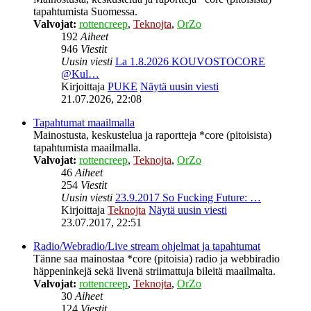
tapahtumista Suomessa.
Valvojat:
rottencreep
,
Teknojta
,
OrZo
192
Aiheet
946
Viestit
Uusin viesti
La 1.8.2026 KOUVOSTOCORE
@Kul…
Kirjoittaja
PUKE
Näytä uusin viesti
21.07.2026, 22:08
Tapahtumat maailmalla
Mainostusta, keskustelua ja raportteja *core (pitoisista)
tapahtumista maailmalla.
Valvojat:
rottencreep
,
Teknojta
,
OrZo
46
Aiheet
254
Viestit
Uusin viesti
23.9.2017 So Fucking Future: …
Kirjoittaja
Teknojta
Näytä uusin viesti
23.07.2017, 22:51
Radio/Webradio/Live stream ohjelmat ja tapahtumat
Tänne saa mainostaa *core (pitoisia) radio ja webbiradio
häppeninkejä sekä livenä striimattuja bileitä maailmalta.
Valvojat:
rottencreep
,
Teknojta
,
OrZo
30
Aiheet
124
Viestit