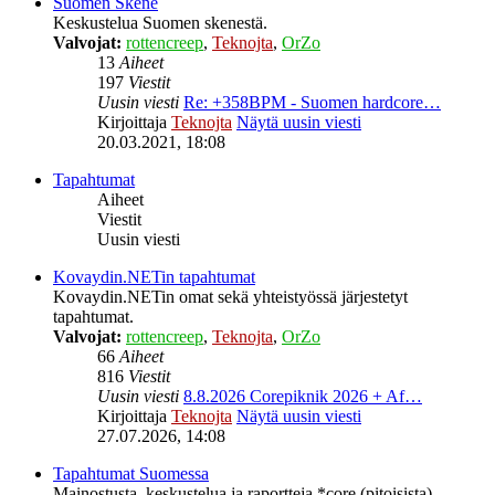
Suomen Skene
Keskustelua Suomen skenestä.
Valvojat:
rottencreep
,
Teknojta
,
OrZo
13
Aiheet
197
Viestit
Uusin viesti
Re: +358BPM - Suomen hardcore…
Kirjoittaja
Teknojta
Näytä uusin viesti
20.03.2021, 18:08
Tapahtumat
Aiheet
Viestit
Uusin viesti
Kovaydin.NETin tapahtumat
Kovaydin.NETin omat sekä yhteistyössä järjestetyt
tapahtumat.
Valvojat:
rottencreep
,
Teknojta
,
OrZo
66
Aiheet
816
Viestit
Uusin viesti
8.8.2026 Corepiknik 2026 + Af…
Kirjoittaja
Teknojta
Näytä uusin viesti
27.07.2026, 14:08
Tapahtumat Suomessa
Mainostusta, keskustelua ja raportteja *core (pitoisista)