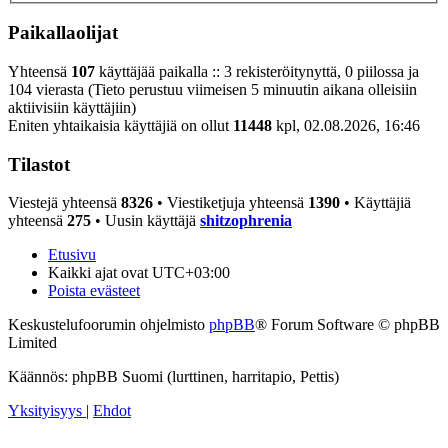
Paikallaolijat
Yhteensä
107
käyttäjää paikalla :: 3 rekisteröitynyttä, 0 piilossa ja
104 vierasta (Tieto perustuu viimeisen 5 minuutin aikana olleisiin
aktiivisiin käyttäjiin)
Eniten yhtaikaisia käyttäjiä on ollut
11448
kpl, 02.08.2026, 16:46
Tilastot
Viestejä yhteensä
8326
• Viestiketjuja yhteensä
1390
• Käyttäjiä
yhteensä
275
• Uusin käyttäjä
shitzophrenia
Etusivu
Kaikki ajat ovat
UTC+03:00
Poista evästeet
Keskustelufoorumin ohjelmisto
phpBB
® Forum Software © phpBB
Limited
Käännös: phpBB Suomi (lurttinen, harritapio, Pettis)
Yksityisyys
|
Ehdot