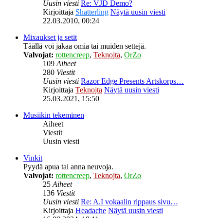
Uusin viesti
Re: VJD Demo?
Kirjoittaja
Shatterling
Näytä uusin viesti
22.03.2010, 00:24
Mixaukset ja setit
Täällä voi jakaa omia tai muiden settejä.
Valvojat:
rottencreep
,
Teknojta
,
OrZo
109
Aiheet
280
Viestit
Uusin viesti
Razor Edge Presents Artskorps…
Kirjoittaja
Teknojta
Näytä uusin viesti
25.03.2021, 15:50
Musiikin tekeminen
Aiheet
Viestit
Uusin viesti
Vinkit
Pyydä apua tai anna neuvoja.
Valvojat:
rottencreep
,
Teknojta
,
OrZo
25
Aiheet
136
Viestit
Uusin viesti
Re: A.I vokaalin rippaus sivu…
Kirjoittaja
Headache
Näytä uusin viesti