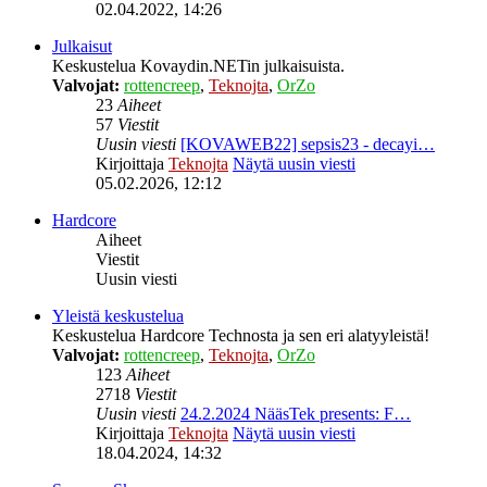
02.04.2022, 14:26
Julkaisut
Keskustelua Kovaydin.NETin julkaisuista.
Valvojat:
rottencreep
,
Teknojta
,
OrZo
23
Aiheet
57
Viestit
Uusin viesti
[KOVAWEB22] sepsis23 - decayi…
Kirjoittaja
Teknojta
Näytä uusin viesti
05.02.2026, 12:12
Hardcore
Aiheet
Viestit
Uusin viesti
Yleistä keskustelua
Keskustelua Hardcore Technosta ja sen eri alatyyleistä!
Valvojat:
rottencreep
,
Teknojta
,
OrZo
123
Aiheet
2718
Viestit
Uusin viesti
24.2.2024 NääsTek presents: F…
Kirjoittaja
Teknojta
Näytä uusin viesti
18.04.2024, 14:32