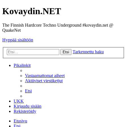
Kovaydin.NET
The Finnish Hardcore Techno Underground #kovaydin.net @
QuakeNet
Hyppää sisältöön
Tarkennettu haku
Etsi
Pikalinkit
Vastaamattomat aiheet
Aktiiviset viestiketjut
Etsi
UKK
Kirjaudu sisään
Rekisteröidy
Etusivu
Etsi