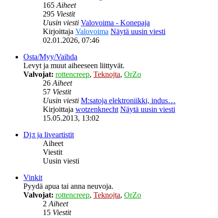
165
Aiheet
295
Viestit
Uusin viesti
Valovoima - Konepaja
Kirjoittaja
Valovoima
Näytä uusin viesti
02.01.2026, 07:46
Osta/Myy/Vaihda
Levyt ja muut aiheeseen liittyvät.
Valvojat:
rottencreep
,
Teknojta
,
OrZo
26
Aiheet
57
Viestit
Uusin viesti
M:satoja elektroniikki, indus…
Kirjoittaja
wotzenknecht
Näytä uusin viesti
15.05.2013, 13:02
Dj:t ja liveartistit
Aiheet
Viestit
Uusin viesti
Vinkit
Pyydä apua tai anna neuvoja.
Valvojat:
rottencreep
,
Teknojta
,
OrZo
2
Aiheet
15
Viestit