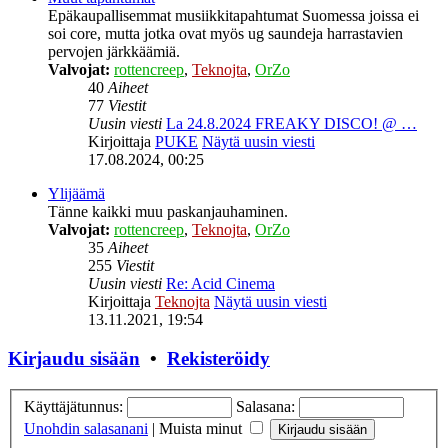
Epäkaupallisemmat musiikkitapahtumat Suomessa joissa ei
soi core, mutta jotka ovat myös ug saundeja harrastavien
pervojen järkkäämiä.
Valvojat:
rottencreep
,
Teknojta
,
OrZo
40
Aiheet
77
Viestit
Uusin viesti
La 24.8.2024 FREAKY DISCO! @ …
Kirjoittaja
PUKE
Näytä uusin viesti
17.08.2024, 00:25
Ylijäämä
Tänne kaikki muu paskanjauhaminen.
Valvojat:
rottencreep
,
Teknojta
,
OrZo
35
Aiheet
255
Viestit
Uusin viesti
Re: Acid Cinema
Kirjoittaja
Teknojta
Näytä uusin viesti
13.11.2021, 19:54
Kirjaudu sisään
•
Rekisteröidy
Käyttäjätunnus:
Salasana:
Unohdin salasanani
|
Muista minut