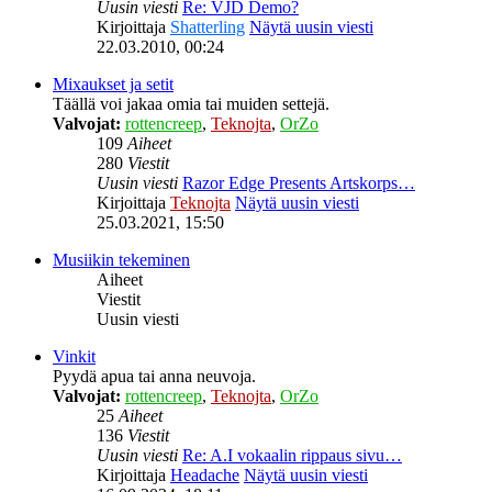
Uusin viesti
Re: VJD Demo?
Kirjoittaja
Shatterling
Näytä uusin viesti
22.03.2010, 00:24
Mixaukset ja setit
Täällä voi jakaa omia tai muiden settejä.
Valvojat:
rottencreep
,
Teknojta
,
OrZo
109
Aiheet
280
Viestit
Uusin viesti
Razor Edge Presents Artskorps…
Kirjoittaja
Teknojta
Näytä uusin viesti
25.03.2021, 15:50
Musiikin tekeminen
Aiheet
Viestit
Uusin viesti
Vinkit
Pyydä apua tai anna neuvoja.
Valvojat:
rottencreep
,
Teknojta
,
OrZo
25
Aiheet
136
Viestit
Uusin viesti
Re: A.I vokaalin rippaus sivu…
Kirjoittaja
Headache
Näytä uusin viesti