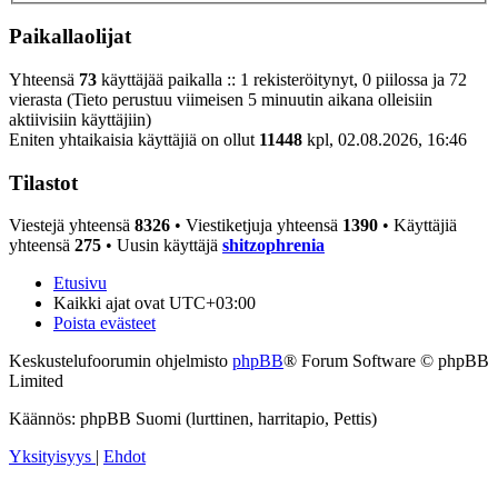
Paikallaolijat
Yhteensä
73
käyttäjää paikalla :: 1 rekisteröitynyt, 0 piilossa ja 72
vierasta (Tieto perustuu viimeisen 5 minuutin aikana olleisiin
aktiivisiin käyttäjiin)
Eniten yhtaikaisia käyttäjiä on ollut
11448
kpl, 02.08.2026, 16:46
Tilastot
Viestejä yhteensä
8326
• Viestiketjuja yhteensä
1390
• Käyttäjiä
yhteensä
275
• Uusin käyttäjä
shitzophrenia
Etusivu
Kaikki ajat ovat
UTC+03:00
Poista evästeet
Keskustelufoorumin ohjelmisto
phpBB
® Forum Software © phpBB
Limited
Käännös: phpBB Suomi (lurttinen, harritapio, Pettis)
Yksityisyys
|
Ehdot