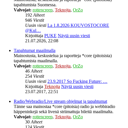
tapahtumista Suomessa.
Valvojat:
rottencreep
,
Teknojta
,
OrZo
192
Aiheet
946
Viestit
Uusin viesti
La 1.8.2026 KOUVOSTOCORE
@Kul…
Kirjoittaja
PUKE
Näytä uusin viesti
21.07.2026, 22:08
Tapahtumat maailmalla
Mainostusta, keskustelua ja raportteja *core (pitoisista)
tapahtumista maailmalla.
Valvojat:
rottencreep
,
Teknojta
,
OrZo
46
Aiheet
254
Viestit
Uusin viesti
23.9.2017 So Fucking Future: …
Kirjoittaja
Teknojta
Näytä uusin viesti
23.07.2017, 22:51
Radio/Webradio/Live stream ohjelmat ja tapahtumat
Tänne saa mainostaa *core (pitoisia) radio ja webbiradio
häppeninkejä sekä livenä striimattuja bileitä maailmalta.
Valvojat:
rottencreep
,
Teknojta
,
OrZo
30
Aiheet
124
Viestit