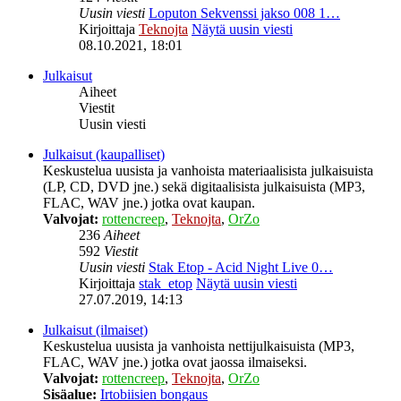
Uusin viesti
Loputon Sekvenssi jakso 008 1…
Kirjoittaja
Teknojta
Näytä uusin viesti
08.10.2021, 18:01
Julkaisut
Aiheet
Viestit
Uusin viesti
Julkaisut (kaupalliset)
Keskustelua uusista ja vanhoista materiaalisista julkaisuista
(LP, CD, DVD jne.) sekä digitaalisista julkaisuista (MP3,
FLAC, WAV jne.) jotka ovat kaupan.
Valvojat:
rottencreep
,
Teknojta
,
OrZo
236
Aiheet
592
Viestit
Uusin viesti
Stak Etop - Acid Night Live 0…
Kirjoittaja
stak_etop
Näytä uusin viesti
27.07.2019, 14:13
Julkaisut (ilmaiset)
Keskustelua uusista ja vanhoista nettijulkaisuista (MP3,
FLAC, WAV jne.) jotka ovat jaossa ilmaiseksi.
Valvojat:
rottencreep
,
Teknojta
,
OrZo
Sisäalue:
Irtobiisien bongaus