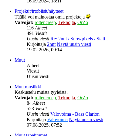
16.09.2024, 18:11
Projektit/irtobiisit/näytteet
Täällä voi mainostaa omia projekteja
Valvojat:
rottencreep
,
Teknojta
,
OrZo
116
Aiheet
491
Viestit
Uusin viesti
Re: 2nnt / Snowpixels / Stati…
Kirjoittaja
2nnt
Näytä uusin viesti
19.02.2026, 09:14
Muut
Aiheet
Viestit
Uusin viesti
Muu musiikki
Keskustelu muista tyyleistä.
Valvojat:
rottencreep
,
Teknojta
,
OrZo
84
Aiheet
523
Viestit
Uusin viesti
Valovoima - Bass Clarion
Kirjoittaja
Valovoima
Näytä uusin viesti
07.08.2025, 07:52
Muut tapahtumat