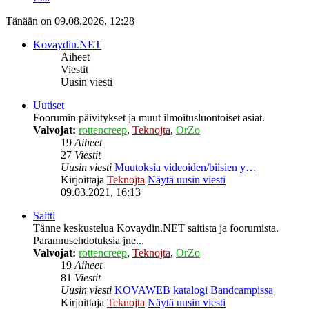
Tänään on 09.08.2026, 12:28
Kovaydin.NET
Aiheet
Viestit
Uusin viesti
Uutiset
Foorumin päivitykset ja muut ilmoitusluontoiset asiat.
Valvojat:
rottencreep
,
Teknojta
,
OrZo
19
Aiheet
27
Viestit
Uusin viesti
Muutoksia videoiden/biisien y…
Kirjoittaja
Teknojta
Näytä uusin viesti
09.03.2021, 16:13
Saitti
Tänne keskustelua Kovaydin.NET saitista ja foorumista.
Parannusehdotuksia jne...
Valvojat:
rottencreep
,
Teknojta
,
OrZo
19
Aiheet
81
Viestit
Uusin viesti
KOVAWEB katalogi Bandcampissa
Kirjoittaja
Teknojta
Näytä uusin viesti