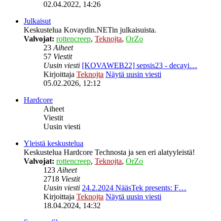
02.04.2022, 14:26
Julkaisut
Keskustelua Kovaydin.NETin julkaisuista.
Valvojat:
rottencreep
,
Teknojta
,
OrZo
23
Aiheet
57
Viestit
Uusin viesti
[KOVAWEB22] sepsis23 - decayi…
Kirjoittaja
Teknojta
Näytä uusin viesti
05.02.2026, 12:12
Hardcore
Aiheet
Viestit
Uusin viesti
Yleistä keskustelua
Keskustelua Hardcore Technosta ja sen eri alatyyleistä!
Valvojat:
rottencreep
,
Teknojta
,
OrZo
123
Aiheet
2718
Viestit
Uusin viesti
24.2.2024 NääsTek presents: F…
Kirjoittaja
Teknojta
Näytä uusin viesti
18.04.2024, 14:32