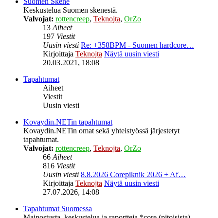
Suomen Skene
Keskustelua Suomen skenestä.
Valvojat:
rottencreep
,
Teknojta
,
OrZo
13
Aiheet
197
Viestit
Uusin viesti
Re: +358BPM - Suomen hardcore…
Kirjoittaja
Teknojta
Näytä uusin viesti
20.03.2021, 18:08
Tapahtumat
Aiheet
Viestit
Uusin viesti
Kovaydin.NETin tapahtumat
Kovaydin.NETin omat sekä yhteistyössä järjestetyt
tapahtumat.
Valvojat:
rottencreep
,
Teknojta
,
OrZo
66
Aiheet
816
Viestit
Uusin viesti
8.8.2026 Corepiknik 2026 + Af…
Kirjoittaja
Teknojta
Näytä uusin viesti
27.07.2026, 14:08
Tapahtumat Suomessa
Mainostusta, keskustelua ja raportteja *core (pitoisista)