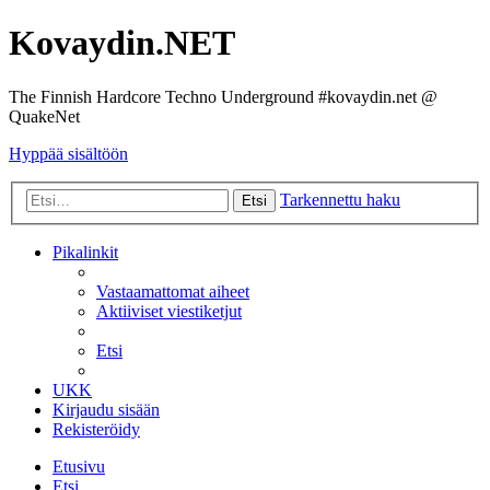
Kovaydin.NET
The Finnish Hardcore Techno Underground #kovaydin.net @
QuakeNet
Hyppää sisältöön
Tarkennettu haku
Etsi
Pikalinkit
Vastaamattomat aiheet
Aktiiviset viestiketjut
Etsi
UKK
Kirjaudu sisään
Rekisteröidy
Etusivu
Etsi