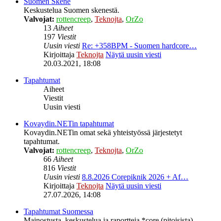
Suomen Skene
Keskustelua Suomen skenestä.
Valvojat:
rottencreep
,
Teknojta
,
OrZo
13
Aiheet
197
Viestit
Uusin viesti
Re: +358BPM - Suomen hardcore…
Kirjoittaja
Teknojta
Näytä uusin viesti
20.03.2021, 18:08
Tapahtumat
Aiheet
Viestit
Uusin viesti
Kovaydin.NETin tapahtumat
Kovaydin.NETin omat sekä yhteistyössä järjestetyt
tapahtumat.
Valvojat:
rottencreep
,
Teknojta
,
OrZo
66
Aiheet
816
Viestit
Uusin viesti
8.8.2026 Corepiknik 2026 + Af…
Kirjoittaja
Teknojta
Näytä uusin viesti
27.07.2026, 14:08
Tapahtumat Suomessa
Mainostusta, keskustelua ja raportteja *core (pitoisista)