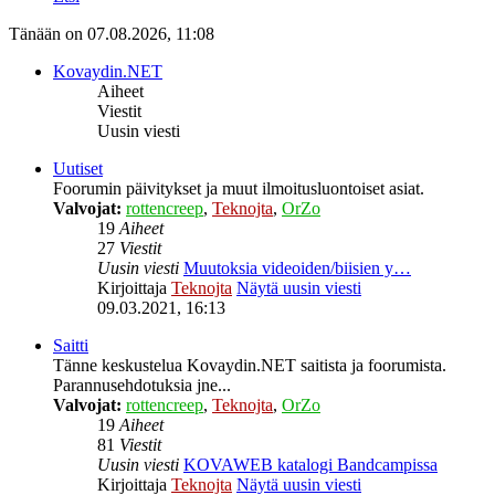
Tänään on 07.08.2026, 11:08
Kovaydin.NET
Aiheet
Viestit
Uusin viesti
Uutiset
Foorumin päivitykset ja muut ilmoitusluontoiset asiat.
Valvojat:
rottencreep
,
Teknojta
,
OrZo
19
Aiheet
27
Viestit
Uusin viesti
Muutoksia videoiden/biisien y…
Kirjoittaja
Teknojta
Näytä uusin viesti
09.03.2021, 16:13
Saitti
Tänne keskustelua Kovaydin.NET saitista ja foorumista.
Parannusehdotuksia jne...
Valvojat:
rottencreep
,
Teknojta
,
OrZo
19
Aiheet
81
Viestit
Uusin viesti
KOVAWEB katalogi Bandcampissa
Kirjoittaja
Teknojta
Näytä uusin viesti