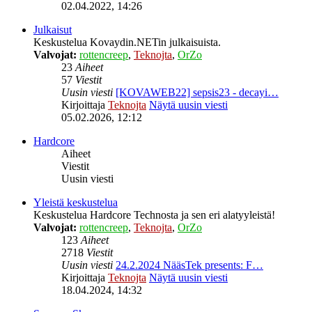
02.04.2022, 14:26
Julkaisut
Keskustelua Kovaydin.NETin julkaisuista.
Valvojat:
rottencreep
,
Teknojta
,
OrZo
23
Aiheet
57
Viestit
Uusin viesti
[KOVAWEB22] sepsis23 - decayi…
Kirjoittaja
Teknojta
Näytä uusin viesti
05.02.2026, 12:12
Hardcore
Aiheet
Viestit
Uusin viesti
Yleistä keskustelua
Keskustelua Hardcore Technosta ja sen eri alatyyleistä!
Valvojat:
rottencreep
,
Teknojta
,
OrZo
123
Aiheet
2718
Viestit
Uusin viesti
24.2.2024 NääsTek presents: F…
Kirjoittaja
Teknojta
Näytä uusin viesti
18.04.2024, 14:32