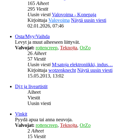
165
Aiheet
295
Viestit
Uusin viesti
Valovoima - Konepaja
Kirjoittaja
Valovoima
Näytä uusin viesti
02.01.2026, 07:46
Osta/Myy/Vaihda
Levyt ja muut aiheeseen liittyvät.
Valvojat:
rottencreep
,
Teknojta
,
OrZo
26
Aiheet
57
Viestit
Uusin viesti
M:satoja elektroniikki, indus…
Kirjoittaja
wotzenknecht
Näytä uusin viesti
15.05.2013, 13:02
Dj:t ja liveartistit
Aiheet
Viestit
Uusin viesti
Vinkit
Pyydä apua tai anna neuvoja.
Valvojat:
rottencreep
,
Teknojta
,
OrZo
2
Aiheet
15
Viestit