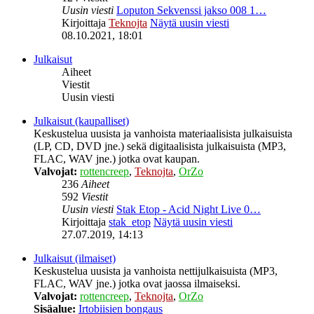
Uusin viesti
Loputon Sekvenssi jakso 008 1…
Kirjoittaja
Teknojta
Näytä uusin viesti
08.10.2021, 18:01
Julkaisut
Aiheet
Viestit
Uusin viesti
Julkaisut (kaupalliset)
Keskustelua uusista ja vanhoista materiaalisista julkaisuista
(LP, CD, DVD jne.) sekä digitaalisista julkaisuista (MP3,
FLAC, WAV jne.) jotka ovat kaupan.
Valvojat:
rottencreep
,
Teknojta
,
OrZo
236
Aiheet
592
Viestit
Uusin viesti
Stak Etop - Acid Night Live 0…
Kirjoittaja
stak_etop
Näytä uusin viesti
27.07.2019, 14:13
Julkaisut (ilmaiset)
Keskustelua uusista ja vanhoista nettijulkaisuista (MP3,
FLAC, WAV jne.) jotka ovat jaossa ilmaiseksi.
Valvojat:
rottencreep
,
Teknojta
,
OrZo
Sisäalue:
Irtobiisien bongaus