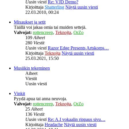
Uusin viesti
Re: VJD Demo?
Kirjoittaja
Shatterling
Näytä uusin viesti
22.03.2010, 00:24
Mixaukset ja setit
Täällä voi jakaa omia tai muiden settejä.
Valvojat:
rottencreep
,
Teknojta
,
OrZo
109
Aiheet
280
Viestit
Uusin viesti
Razor Edge Presents Artskorps…
Kirjoittaja
Teknojta
Näytä uusin viesti
25.03.2021, 15:50
Musiikin tekeminen
Aiheet
Viestit
Uusin viesti
Vinkit
Pyydä apua tai anna neuvoja.
Valvojat:
rottencreep
,
Teknojta
,
OrZo
25
Aiheet
136
Viestit
Uusin viesti
Re: A.I vokaalin rippaus sivu…
Kirjoittaja
Headache
Näytä uusin viesti