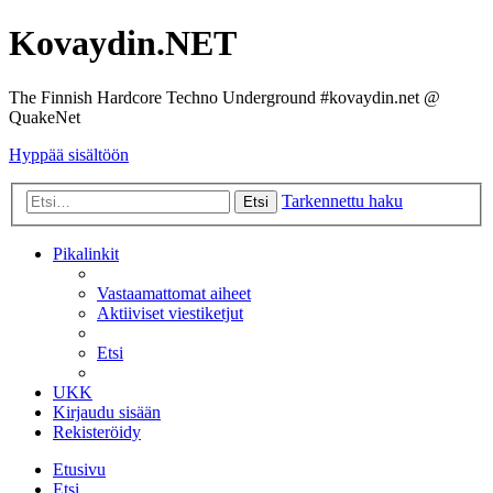
Kovaydin.NET
The Finnish Hardcore Techno Underground #kovaydin.net @
QuakeNet
Hyppää sisältöön
Tarkennettu haku
Etsi
Pikalinkit
Vastaamattomat aiheet
Aktiiviset viestiketjut
Etsi
UKK
Kirjaudu sisään
Rekisteröidy
Etusivu
Etsi