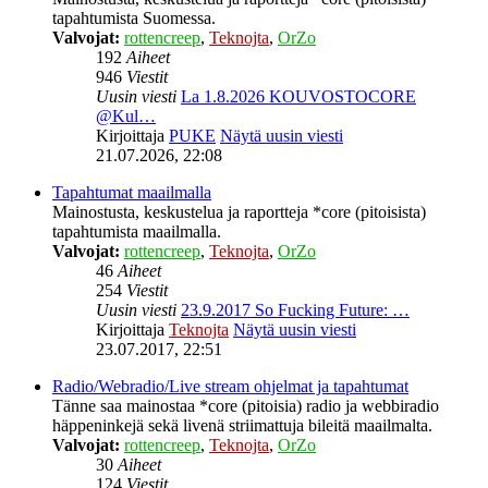
tapahtumista Suomessa.
Valvojat:
rottencreep
,
Teknojta
,
OrZo
192
Aiheet
946
Viestit
Uusin viesti
La 1.8.2026 KOUVOSTOCORE
@Kul…
Kirjoittaja
PUKE
Näytä uusin viesti
21.07.2026, 22:08
Tapahtumat maailmalla
Mainostusta, keskustelua ja raportteja *core (pitoisista)
tapahtumista maailmalla.
Valvojat:
rottencreep
,
Teknojta
,
OrZo
46
Aiheet
254
Viestit
Uusin viesti
23.9.2017 So Fucking Future: …
Kirjoittaja
Teknojta
Näytä uusin viesti
23.07.2017, 22:51
Radio/Webradio/Live stream ohjelmat ja tapahtumat
Tänne saa mainostaa *core (pitoisia) radio ja webbiradio
häppeninkejä sekä livenä striimattuja bileitä maailmalta.
Valvojat:
rottencreep
,
Teknojta
,
OrZo
30
Aiheet
124
Viestit