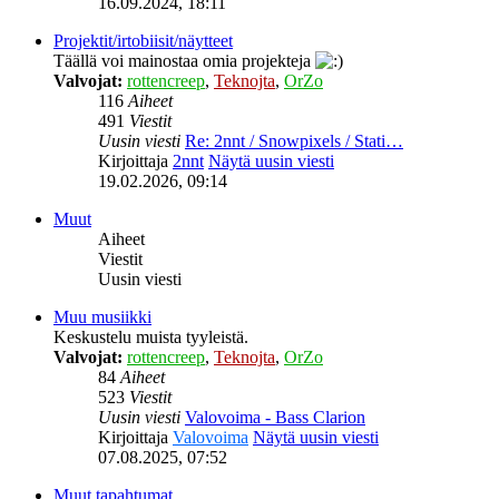
16.09.2024, 18:11
Projektit/irtobiisit/näytteet
Täällä voi mainostaa omia projekteja
Valvojat:
rottencreep
,
Teknojta
,
OrZo
116
Aiheet
491
Viestit
Uusin viesti
Re: 2nnt / Snowpixels / Stati…
Kirjoittaja
2nnt
Näytä uusin viesti
19.02.2026, 09:14
Muut
Aiheet
Viestit
Uusin viesti
Muu musiikki
Keskustelu muista tyyleistä.
Valvojat:
rottencreep
,
Teknojta
,
OrZo
84
Aiheet
523
Viestit
Uusin viesti
Valovoima - Bass Clarion
Kirjoittaja
Valovoima
Näytä uusin viesti
07.08.2025, 07:52
Muut tapahtumat