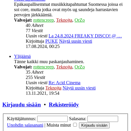
Epäkaupallisemmat musiikkitapahtumat Suomessa joissa ei
soi core, mutta jotka ovat myös ug saundeja harrastavien
pervojen järkkäämiä.
Valvojat:
rottencreep
,
Teknojta
,
OrZo
40
Aiheet
77
Viestit
Uusin viesti
La 24.8.2024 FREAKY DISCO! @ …
Kirjoittaja
PUKE
Näytä uusin viesti
17.08.2024, 00:25
Ylijäämä
Tänne kaikki muu paskanjauhaminen.
Valvojat:
rottencreep
,
Teknojta
,
OrZo
35
Aiheet
255
Viestit
Uusin viesti
Re: Acid Cinema
Kirjoittaja
Teknojta
Näytä uusin viesti
13.11.2021, 19:54
Kirjaudu sisään
•
Rekisteröidy
Käyttäjätunnus:
Salasana:
Unohdin salasanani
|
Muista minut