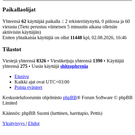
Paikallaolijat
Yhteensä
62
käyttäjää paikalla :: 2 rekisteröitynyttä, 0 piilossa ja 60
vierasta (Tieto perustuu viimeisen 5 minuutin aikana olleisiin
aktiivisiin käyttäjiin)
Eniten yhtaikaisia käyttäjiä on ollut
11448
kpl, 02.08.2026, 16:46
Tilastot
Viestejä yhteensä
8326
• Viestiketjuja yhteensä
1390
• Käyttäjiä
yhteensä
275
• Uusin käyttäjä
shitzophrenia
Etusivu
Kaikki ajat ovat
UTC+03:00
Poista evästeet
Keskustelufoorumin ohjelmisto
phpBB
® Forum Software © phpBB
Limited
Käännös: phpBB Suomi (lurttinen, harritapio, Pettis)
Yksityisyys
|
Ehdot