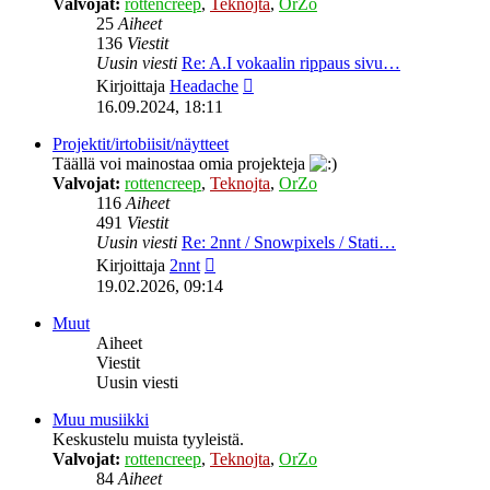
Valvojat:
rottencreep
,
Teknojta
,
OrZo
25
Aiheet
136
Viestit
Uusin viesti
Re: A.I vokaalin rippaus sivu…
Näytä
Kirjoittaja
Headache
uusin
16.09.2024, 18:11
viesti
Projektit/irtobiisit/näytteet
Täällä voi mainostaa omia projekteja
Valvojat:
rottencreep
,
Teknojta
,
OrZo
116
Aiheet
491
Viestit
Uusin viesti
Re: 2nnt / Snowpixels / Stati…
Näytä
Kirjoittaja
2nnt
uusin
19.02.2026, 09:14
viesti
Muut
Aiheet
Viestit
Uusin viesti
Muu musiikki
Keskustelu muista tyyleistä.
Valvojat:
rottencreep
,
Teknojta
,
OrZo
84
Aiheet