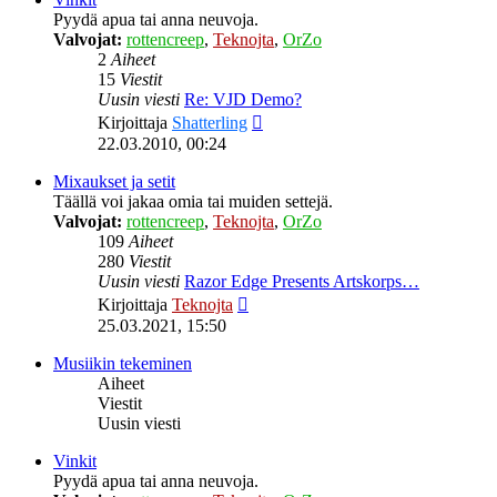
Pyydä apua tai anna neuvoja.
Valvojat:
rottencreep
,
Teknojta
,
OrZo
2
Aiheet
15
Viestit
Uusin viesti
Re: VJD Demo?
Näytä
Kirjoittaja
Shatterling
uusin
22.03.2010, 00:24
viesti
Mixaukset ja setit
Täällä voi jakaa omia tai muiden settejä.
Valvojat:
rottencreep
,
Teknojta
,
OrZo
109
Aiheet
280
Viestit
Uusin viesti
Razor Edge Presents Artskorps…
Näytä
Kirjoittaja
Teknojta
uusin
25.03.2021, 15:50
viesti
Musiikin tekeminen
Aiheet
Viestit
Uusin viesti
Vinkit
Pyydä apua tai anna neuvoja.