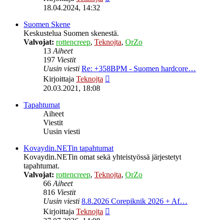
uusin
18.04.2024, 14:32
viesti
Suomen Skene
Keskustelua Suomen skenestä.
Valvojat:
rottencreep
,
Teknojta
,
OrZo
13
Aiheet
197
Viestit
Uusin viesti
Re: +358BPM - Suomen hardcore…
Näytä
Kirjoittaja
Teknojta
uusin
20.03.2021, 18:08
viesti
Tapahtumat
Aiheet
Viestit
Uusin viesti
Kovaydin.NETin tapahtumat
Kovaydin.NETin omat sekä yhteistyössä järjestetyt
tapahtumat.
Valvojat:
rottencreep
,
Teknojta
,
OrZo
66
Aiheet
816
Viestit
Uusin viesti
8.8.2026 Corepiknik 2026 + Af…
Näytä
Kirjoittaja
Teknojta
uusin