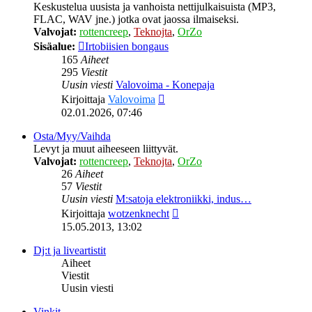
Keskustelua uusista ja vanhoista nettijulkaisuista (MP3,
FLAC, WAV jne.) jotka ovat jaossa ilmaiseksi.
Valvojat:
rottencreep
,
Teknojta
,
OrZo
Sisäalue:
Irtobiisien bongaus
165
Aiheet
295
Viestit
Uusin viesti
Valovoima - Konepaja
Näytä
Kirjoittaja
Valovoima
uusin
02.01.2026, 07:46
viesti
Osta/Myy/Vaihda
Levyt ja muut aiheeseen liittyvät.
Valvojat:
rottencreep
,
Teknojta
,
OrZo
26
Aiheet
57
Viestit
Uusin viesti
M:satoja elektroniikki, indus…
Näytä
Kirjoittaja
wotzenknecht
uusin
15.05.2013, 13:02
viesti
Dj:t ja liveartistit
Aiheet
Viestit
Uusin viesti
Vinkit