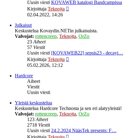
Uusin viesti
KOVAWEB katalogi Bandcampissa
Näytä
Kirjoittaja
Teknojta
uusin
02.04.2022, 14:26
viesti
Julkaisut
Keskustelua Kovaydin.NETin julkaisuista.
Valvojat:
rottencreep
,
Teknojta
,
OrZo
23
Aiheet
57
Viestit
Uusin viesti
[KOVAWEB22] sepsis23 - decayi…
Näytä
Kirjoittaja
Teknojta
uusin
05.02.2026, 12:12
viesti
Hardcore
Aiheet
Viestit
Uusin viesti
Yleistä keskustelua
Keskustelua Hardcore Technosta ja sen eri alatyyleistä!
Valvojat:
rottencreep
,
Teknojta
,
OrZo
123
Aiheet
2718
Viestit
Uusin viesti
24.2.2024 NääsTek presents: F…
Näytä
Kirjoittaja
Teknojta