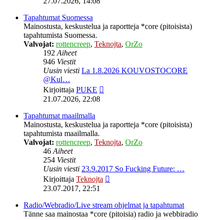
27.07.2026, 14:08
viesti
Tapahtumat Suomessa
Mainostusta, keskustelua ja raportteja *core (pitoisista)
tapahtumista Suomessa.
Valvojat:
rottencreep
,
Teknojta
,
OrZo
192
Aiheet
946
Viestit
Uusin viesti
La 1.8.2026 KOUVOSTOCORE
@Kul…
Näytä
Kirjoittaja
PUKE
uusin
21.07.2026, 22:08
viesti
Tapahtumat maailmalla
Mainostusta, keskustelua ja raportteja *core (pitoisista)
tapahtumista maailmalla.
Valvojat:
rottencreep
,
Teknojta
,
OrZo
46
Aiheet
254
Viestit
Uusin viesti
23.9.2017 So Fucking Future: …
Näytä
Kirjoittaja
Teknojta
uusin
23.07.2017, 22:51
viesti
Radio/Webradio/Live stream ohjelmat ja tapahtumat
Tänne saa mainostaa *core (pitoisia) radio ja webbiradio