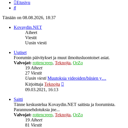
Etusivu
Etsi
Tänään on 08.08.2026, 18:37
Kovaydin.NET
Aiheet
Viestit
Uusin viesti
Uutiset
Foorumin päivitykset ja muut ilmoitusluontoiset asiat.
Valvojat:
rottencreep
,
Teknojta
,
OrZo
19
Aiheet
27
Viestit
Uusin viesti
Muutoksia videoiden/biisien y…
Näytä
Kirjoittaja
Teknojta
uusin
09.03.2021, 16:13
viesti
Saitti
Tänne keskustelua Kovaydin.NET saitista ja foorumista.
Parannusehdotuksia jne...
Valvojat:
rottencreep
,
Teknojta
,
OrZo
19
Aiheet
81
Viestit