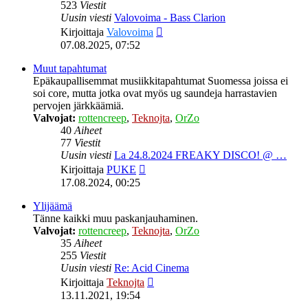
523
Viestit
Uusin viesti
Valovoima - Bass Clarion
Näytä
Kirjoittaja
Valovoima
uusin
07.08.2025, 07:52
viesti
Muut tapahtumat
Epäkaupallisemmat musiikkitapahtumat Suomessa joissa ei
soi core, mutta jotka ovat myös ug saundeja harrastavien
pervojen järkkäämiä.
Valvojat:
rottencreep
,
Teknojta
,
OrZo
40
Aiheet
77
Viestit
Uusin viesti
La 24.8.2024 FREAKY DISCO! @ …
Näytä
Kirjoittaja
PUKE
uusin
17.08.2024, 00:25
viesti
Ylijäämä
Tänne kaikki muu paskanjauhaminen.
Valvojat:
rottencreep
,
Teknojta
,
OrZo
35
Aiheet
255
Viestit
Uusin viesti
Re: Acid Cinema
Näytä
Kirjoittaja
Teknojta
uusin
13.11.2021, 19:54
viesti