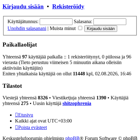
Kirjaudu sisään
•
Rekisteröidy
Käyttäjätunnus:
Salasana:
Unohdin salasanani
|
Muista minut
Paikallaolijat
Yhteensä
97
käyttäjää paikalla :: 1 rekisteröitynyt, 0 piilossa ja 96
vierasta (Tieto perustuu viimeisen 5 minuutin aikana olleisiin
aktiivisiin käyttäjiin)
Eniten yhtaikaisia käyttäjiä on ollut
11448
kpl, 02.08.2026, 16:46
Tilastot
Viestejä yhteensä
8326
• Viestiketjuja yhteensä
1390
• Käyttäjiä
yhteensä
275
• Uusin käyttäjä
shitzophrenia
Etusivu
Kaikki ajat ovat
UTC+03:00
Poista evästeet
Keskustelufoorumin ohjelmisto
phpBB
® Forum Software © phpBB