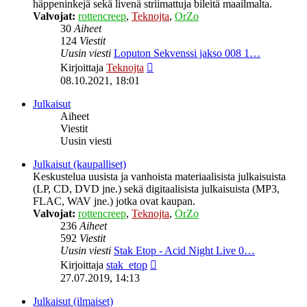
häppeninkejä sekä livenä striimattuja bileitä maailmalta.
Valvojat:
rottencreep
,
Teknojta
,
OrZo
30
Aiheet
124
Viestit
Uusin viesti
Loputon Sekvenssi jakso 008 1…
Näytä
Kirjoittaja
Teknojta
uusin
08.10.2021, 18:01
viesti
Julkaisut
Aiheet
Viestit
Uusin viesti
Julkaisut (kaupalliset)
Keskustelua uusista ja vanhoista materiaalisista julkaisuista
(LP, CD, DVD jne.) sekä digitaalisista julkaisuista (MP3,
FLAC, WAV jne.) jotka ovat kaupan.
Valvojat:
rottencreep
,
Teknojta
,
OrZo
236
Aiheet
592
Viestit
Uusin viesti
Stak Etop - Acid Night Live 0…
Näytä
Kirjoittaja
stak_etop
uusin
27.07.2019, 14:13
viesti
Julkaisut (ilmaiset)