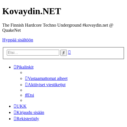
Kovaydin.NET
The Finnish Hardcore Techno Underground #kovaydin.net @
QuakeNet
Hyppää sisältöön
Tarkennettu
Etsi
haku
Pikalinkit
Vastaamattomat aiheet
Aktiiviset viestiketjut
Etsi
UKK
Kirjaudu sisään
Rekisteröidy