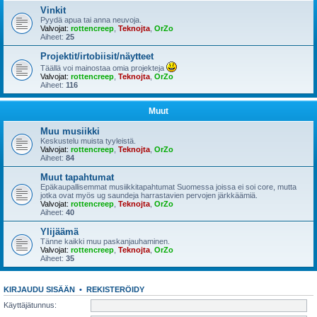
Vinkit
Pyydä apua tai anna neuvoja.
Valvojat:
rottencreep
,
Teknojta
,
OrZo
Aiheet:
25
Projektit/irtobiisit/näytteet
Täällä voi mainostaa omia projekteja
Valvojat:
rottencreep
,
Teknojta
,
OrZo
Aiheet:
116
Muut
Muu musiikki
Keskustelu muista tyyleistä.
Valvojat:
rottencreep
,
Teknojta
,
OrZo
Aiheet:
84
Muut tapahtumat
Epäkaupallisemmat musiikkitapahtumat Suomessa joissa ei soi core, mutta
jotka ovat myös ug saundeja harrastavien pervojen järkkäämiä.
Valvojat:
rottencreep
,
Teknojta
,
OrZo
Aiheet:
40
Ylijäämä
Tänne kaikki muu paskanjauhaminen.
Valvojat:
rottencreep
,
Teknojta
,
OrZo
Aiheet:
35
KIRJAUDU SISÄÄN
•
REKISTERÖIDY
Käyttäjätunnus: