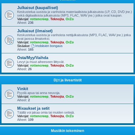
Julkaisut (kaupalliset)
Keskustelua uusista ja vanhoista materiaalisista julkaisuista (LP, CD, DVD jne.)
sekä digitaalisista julkaisuista (MP3, FLAC, WAV jne.) jotka ovat kaupan.
Valvojat:
rottencreep
,
Teknojta
,
OrZo
Aiheet:
236
Julkaisut (ilmaiset)
Keskustelua uusista ja vanhoista nettijulkaisuista (MP3, FLAC, WAV jne.) jotka
ovat jaossa ilmaiseksi.
Valvojat:
rottencreep
,
Teknojta
,
OrZo
Sisäalue:
Irtobiisien bongaus
Aiheet:
165
Osta/Myy/Vaihda
Levyt ja muut aiheeseen liittyvät.
Valvojat:
rottencreep
,
Teknojta
,
OrZo
Aiheet:
26
Dj:t ja liveartistit
Vinkit
Pyydä apua tai anna neuvoja.
Valvojat:
rottencreep
,
Teknojta
,
OrZo
Aiheet:
2
Mixaukset ja setit
Täällä voi jakaa omia tai muiden settejä.
Valvojat:
rottencreep
,
Teknojta
,
OrZo
Aiheet:
109
Musiikin tekeminen