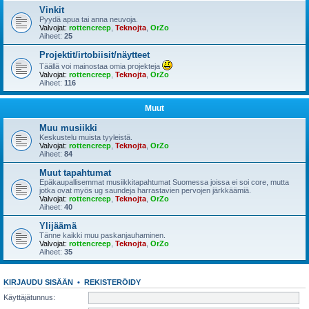
Vinkit
Pyydä apua tai anna neuvoja.
Valvojat:
rottencreep
,
Teknojta
,
OrZo
Aiheet:
25
Projektit/irtobiisit/näytteet
Täällä voi mainostaa omia projekteja
Valvojat:
rottencreep
,
Teknojta
,
OrZo
Aiheet:
116
Muut
Muu musiikki
Keskustelu muista tyyleistä.
Valvojat:
rottencreep
,
Teknojta
,
OrZo
Aiheet:
84
Muut tapahtumat
Epäkaupallisemmat musiikkitapahtumat Suomessa joissa ei soi core, mutta
jotka ovat myös ug saundeja harrastavien pervojen järkkäämiä.
Valvojat:
rottencreep
,
Teknojta
,
OrZo
Aiheet:
40
Ylijäämä
Tänne kaikki muu paskanjauhaminen.
Valvojat:
rottencreep
,
Teknojta
,
OrZo
Aiheet:
35
KIRJAUDU SISÄÄN
•
REKISTERÖIDY
Käyttäjätunnus: