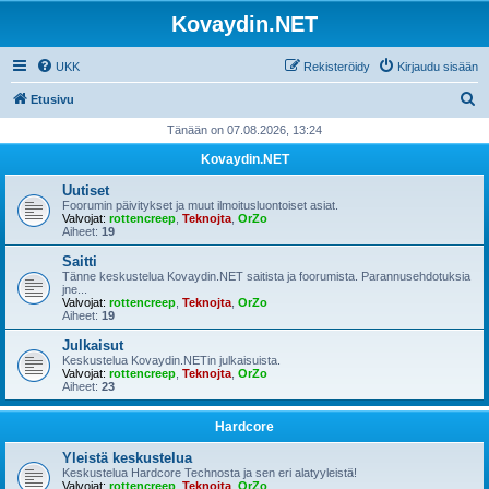
Kovaydin.NET
UKK
Rekisteröidy
Kirjaudu sisään
E
Etusivu
t
Tänään on 07.08.2026, 13:24
s
Kovaydin.NET
i
Uutiset
Foorumin päivitykset ja muut ilmoitusluontoiset asiat.
Valvojat:
rottencreep
,
Teknojta
,
OrZo
Aiheet:
19
Saitti
Tänne keskustelua Kovaydin.NET saitista ja foorumista. Parannusehdotuksia
jne...
Valvojat:
rottencreep
,
Teknojta
,
OrZo
Aiheet:
19
Julkaisut
Keskustelua Kovaydin.NETin julkaisuista.
Valvojat:
rottencreep
,
Teknojta
,
OrZo
Aiheet:
23
Hardcore
Yleistä keskustelua
Keskustelua Hardcore Technosta ja sen eri alatyyleistä!
Valvojat:
rottencreep
,
Teknojta
,
OrZo