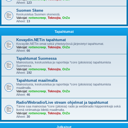
Aiheet:
123
Suomen Skene
Keskustelua Suomen skenestä.
Valvojat:
rottencreep
,
Teknojta
,
OrZo
Aiheet:
13
Tapahtumat
Kovaydin.NETin tapahtumat
Kovaydin.NETin omat sekä yhteistyössä järjestetyt tapahtumat.
Valvojat:
rottencreep
,
Teknojta
,
OrZo
Aiheet:
66
Tapahtumat Suomessa
Mainostusta, keskustelua ja raportteja *core (pitoisista) tapahtumista
Suomessa.
Valvojat:
rottencreep
,
Teknojta
,
OrZo
Aiheet:
192
Tapahtumat maailmalla
Mainostusta, keskustelua ja raportteja *core (pitoisista) tapahtumista
maailmalla.
Valvojat:
rottencreep
,
Teknojta
,
OrZo
Aiheet:
46
Radio/Webradio/Live stream ohjelmat ja tapahtumat
Tänne saa mainostaa *core (pitoisia) radio ja webbiradio häppeninkejä sekä
livenä striimattuja bileitä maailmalta.
Valvojat:
rottencreep
,
Teknojta
,
OrZo
Aiheet:
30
Julkaisut