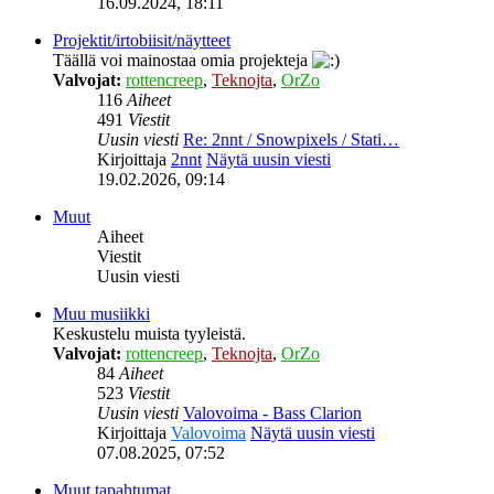
16.09.2024, 18:11
Projektit/irtobiisit/näytteet
Täällä voi mainostaa omia projekteja
Valvojat:
rottencreep
,
Teknojta
,
OrZo
116
Aiheet
491
Viestit
Uusin viesti
Re: 2nnt / Snowpixels / Stati…
Kirjoittaja
2nnt
Näytä uusin viesti
19.02.2026, 09:14
Muut
Aiheet
Viestit
Uusin viesti
Muu musiikki
Keskustelu muista tyyleistä.
Valvojat:
rottencreep
,
Teknojta
,
OrZo
84
Aiheet
523
Viestit
Uusin viesti
Valovoima - Bass Clarion
Kirjoittaja
Valovoima
Näytä uusin viesti
07.08.2025, 07:52
Muut tapahtumat