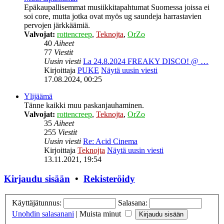
Epäkaupallisemmat musiikkitapahtumat Suomessa joissa ei
soi core, mutta jotka ovat myös ug saundeja harrastavien
pervojen järkkäämiä.
Valvojat:
rottencreep
,
Teknojta
,
OrZo
40
Aiheet
77
Viestit
Uusin viesti
La 24.8.2024 FREAKY DISCO! @ …
Kirjoittaja
PUKE
Näytä uusin viesti
17.08.2024, 00:25
Ylijäämä
Tänne kaikki muu paskanjauhaminen.
Valvojat:
rottencreep
,
Teknojta
,
OrZo
35
Aiheet
255
Viestit
Uusin viesti
Re: Acid Cinema
Kirjoittaja
Teknojta
Näytä uusin viesti
13.11.2021, 19:54
Kirjaudu sisään
•
Rekisteröidy
Käyttäjätunnus:
Salasana:
Unohdin salasanani
|
Muista minut