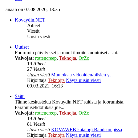
Tänään on 07.08.2026, 13:35
Kovaydin.NET
Aiheet
Viestit
Uusin viesti
Uutiset
Foorumin päivitykset ja muut ilmoitusluontoiset asiat.
Valvojat:
rottencreep
,
Teknojta
,
OrZo
19
Aiheet
27
Viestit
Uusin viesti
Muutoksia videoiden/biisien y…
Kirjoittaja
Teknojta
Näytä uusin viesti
09.03.2021, 16:13
Saitti
Tänne keskustelua Kovaydin.NET saitista ja foorumista.
Parannusehdotuksia jne...
Valvojat:
rottencreep
,
Teknojta
,
OrZo
19
Aiheet
81
Viestit
Uusin viesti
KOVAWEB katalogi Bandcampissa
Kirjoittaja
Teknojta
Näytä uusin viesti