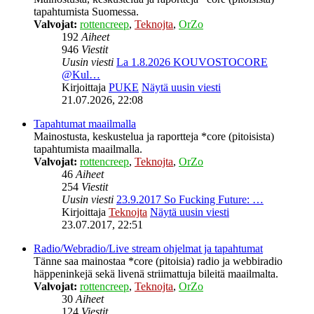
tapahtumista Suomessa.
Valvojat:
rottencreep
,
Teknojta
,
OrZo
192
Aiheet
946
Viestit
Uusin viesti
La 1.8.2026 KOUVOSTOCORE
@Kul…
Kirjoittaja
PUKE
Näytä uusin viesti
21.07.2026, 22:08
Tapahtumat maailmalla
Mainostusta, keskustelua ja raportteja *core (pitoisista)
tapahtumista maailmalla.
Valvojat:
rottencreep
,
Teknojta
,
OrZo
46
Aiheet
254
Viestit
Uusin viesti
23.9.2017 So Fucking Future: …
Kirjoittaja
Teknojta
Näytä uusin viesti
23.07.2017, 22:51
Radio/Webradio/Live stream ohjelmat ja tapahtumat
Tänne saa mainostaa *core (pitoisia) radio ja webbiradio
häppeninkejä sekä livenä striimattuja bileitä maailmalta.
Valvojat:
rottencreep
,
Teknojta
,
OrZo
30
Aiheet
124
Viestit