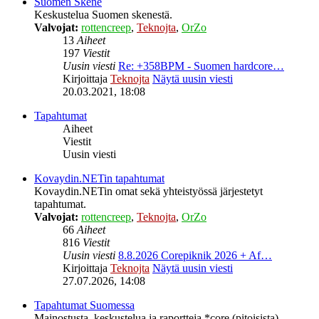
Suomen Skene
Keskustelua Suomen skenestä.
Valvojat:
rottencreep
,
Teknojta
,
OrZo
13
Aiheet
197
Viestit
Uusin viesti
Re: +358BPM - Suomen hardcore…
Kirjoittaja
Teknojta
Näytä uusin viesti
20.03.2021, 18:08
Tapahtumat
Aiheet
Viestit
Uusin viesti
Kovaydin.NETin tapahtumat
Kovaydin.NETin omat sekä yhteistyössä järjestetyt
tapahtumat.
Valvojat:
rottencreep
,
Teknojta
,
OrZo
66
Aiheet
816
Viestit
Uusin viesti
8.8.2026 Corepiknik 2026 + Af…
Kirjoittaja
Teknojta
Näytä uusin viesti
27.07.2026, 14:08
Tapahtumat Suomessa
Mainostusta, keskustelua ja raportteja *core (pitoisista)