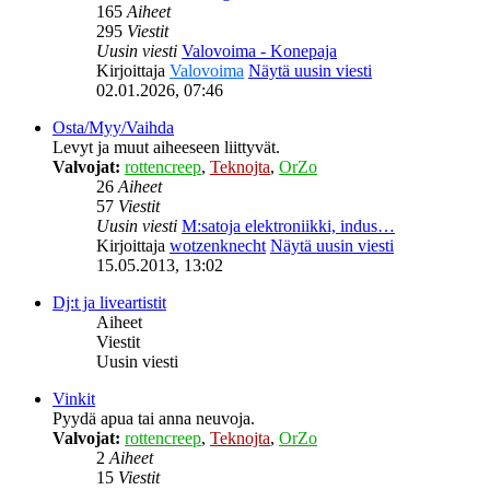
165
Aiheet
295
Viestit
Uusin viesti
Valovoima - Konepaja
Kirjoittaja
Valovoima
Näytä uusin viesti
02.01.2026, 07:46
Osta/Myy/Vaihda
Levyt ja muut aiheeseen liittyvät.
Valvojat:
rottencreep
,
Teknojta
,
OrZo
26
Aiheet
57
Viestit
Uusin viesti
M:satoja elektroniikki, indus…
Kirjoittaja
wotzenknecht
Näytä uusin viesti
15.05.2013, 13:02
Dj:t ja liveartistit
Aiheet
Viestit
Uusin viesti
Vinkit
Pyydä apua tai anna neuvoja.
Valvojat:
rottencreep
,
Teknojta
,
OrZo
2
Aiheet
15
Viestit