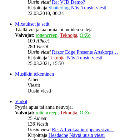
Uusin viesti
Re: VJD Demo?
Kirjoittaja
Shatterling
Näytä uusin viesti
22.03.2010, 00:24
Mixaukset ja setit
Täällä voi jakaa omia tai muiden settejä.
Valvojat:
rottencreep
,
Teknojta
,
OrZo
109
Aiheet
280
Viestit
Uusin viesti
Razor Edge Presents Artskorps…
Kirjoittaja
Teknojta
Näytä uusin viesti
25.03.2021, 15:50
Musiikin tekeminen
Aiheet
Viestit
Uusin viesti
Vinkit
Pyydä apua tai anna neuvoja.
Valvojat:
rottencreep
,
Teknojta
,
OrZo
25
Aiheet
136
Viestit
Uusin viesti
Re: A.I vokaalin rippaus sivu…
Kirjoittaja
Headache
Näytä uusin viesti