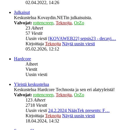
02.04.2022, 14:26
Julkaisut
Keskustelua Kovaydin.NETin julkaisuista.
Valvojat:
rottencreep
,
Teknojta
,
OrZo
23
Aiheet
57
Viestit
Uusin viesti
[KOVAWEB22] sepsis23 - decayi…
Kirjoittaja
Teknojta
Näytä uusin viesti
05.02.2026, 12:12
Hardcore
Aiheet
Viestit
Uusin viesti
Yleistä keskustelua
Keskustelua Hardcore Technosta ja sen eri alatyyleistä!
Valvojat:
rottencreep
,
Teknojta
,
OrZo
123
Aiheet
2718
Viestit
Uusin viesti
24.2.2024 NääsTek presents: F…
Kirjoittaja
Teknojta
Näytä uusin viesti
18.04.2024, 14:32