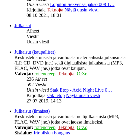
Uusin viesti
Loputon Sekvenssi jakso 008 1…
Kirjoittaja
Teknojta
Näytä uusin viesti
08.10.2021, 18:01
Julkaisut
Aiheet
Viestit
Uusin viesti
Julkaisut (kaupalliset)
Keskustelua uusista ja vanhoista materiaalisista julkaisuista
(LP, CD, DVD jne.) sekä digitaalisista julkaisuista (MP3,
FLAC, WAV jne.) jotka ovat kaupan.
Valvojat:
rottencreep
,
Teknojta
,
OrZo
236
Aiheet
592
Viestit
Uusin viesti
Stak Etop - Acid Night Live 0…
Kirjoittaja
stak_etop
Näytä uusin viesti
27.07.2019, 14:13
Julkaisut (ilmaiset)
Keskustelua uusista ja vanhoista nettijulkaisuista (MP3,
FLAC, WAV jne.) jotka ovat jaossa ilmaiseksi.
Valvojat:
rottencreep
,
Teknojta
,
OrZo
Sisäalue:
Irtobiisien bongaus