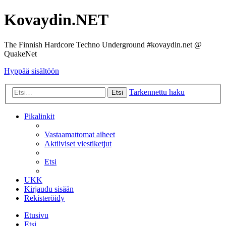
Kovaydin.NET
The Finnish Hardcore Techno Underground #kovaydin.net @
QuakeNet
Hyppää sisältöön
Tarkennettu haku
Etsi
Pikalinkit
Vastaamattomat aiheet
Aktiiviset viestiketjut
Etsi
UKK
Kirjaudu sisään
Rekisteröidy
Etusivu
Etsi