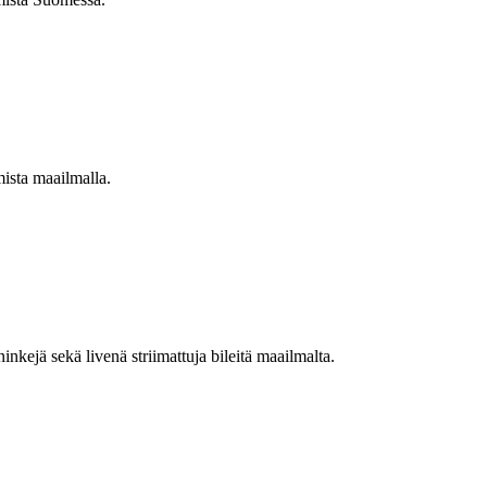
mista maailmalla.
nkejä sekä livenä striimattuja bileitä maailmalta.