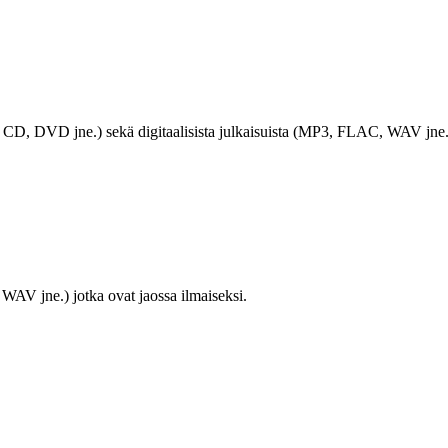
LP, CD, DVD jne.) sekä digitaalisista julkaisuista (MP3, FLAC, WAV jne.
WAV jne.) jotka ovat jaossa ilmaiseksi.