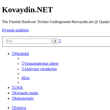
Kovaydin.NET
The Finnish Hardcore Techno Underground #kovaydin.net @ Quake
Hyppää sisältöön
Tarkennettu
Etsi
haku
Pikalinkit
Vastaamattomat aiheet
Aktiiviset viestiketjut
Etsi
UKK
Kirjaudu sisään
Rekisteröidy
Etusivu