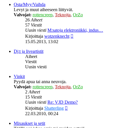
Osta/Myy/Vaihda
Levyt ja muut aiheeseen liittyvät.
Valvojat:
rottencreep
,
Teknojta
,
OrZo
26
Aiheet
57
Viestit
Uusin viesti
M:satoja elektroniikki, indus…
Näytä
Kirjoittaja
wotzenknecht
uusin
15.05.2013, 13:02
viesti
Dj:t ja liveartistit
Aiheet
Viestit
Uusin viesti
Vinkit
Pyydä apua tai anna neuvoja.
Valvojat:
rottencreep
,
Teknojta
,
OrZo
2
Aiheet
15
Viestit
Uusin viesti
Re: VJD Demo?
Näytä
Kirjoittaja
Shatterling
uusin
22.03.2010, 00:24
viesti
Mixaukset ja setit