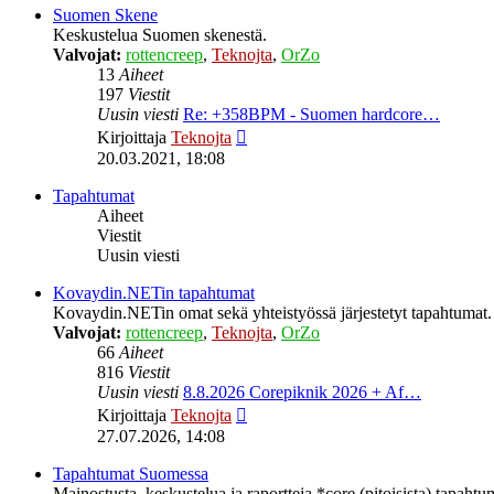
Suomen Skene
Keskustelua Suomen skenestä.
Valvojat:
rottencreep
,
Teknojta
,
OrZo
13
Aiheet
197
Viestit
Uusin viesti
Re: +358BPM - Suomen hardcore…
Näytä
Kirjoittaja
Teknojta
uusin
20.03.2021, 18:08
viesti
Tapahtumat
Aiheet
Viestit
Uusin viesti
Kovaydin.NETin tapahtumat
Kovaydin.NETin omat sekä yhteistyössä järjestetyt tapahtumat.
Valvojat:
rottencreep
,
Teknojta
,
OrZo
66
Aiheet
816
Viestit
Uusin viesti
8.8.2026 Corepiknik 2026 + Af…
Näytä
Kirjoittaja
Teknojta
uusin
27.07.2026, 14:08
viesti
Tapahtumat Suomessa
Mainostusta, keskustelua ja raportteja *core (pitoisista) tapaht