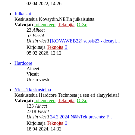
uusin
02.04.2022, 14:26
viesti
Julkaisut
Keskustelua Kovaydin.NETin julkaisuista.
Valvojat:
rottencreep
,
Teknojta
,
OrZo
23
Aiheet
57
Viestit
Uusin viesti
[KOVAWEB22] sepsis23 - decayi…
Näytä
Kirjoittaja
Teknojta
uusin
05.02.2026, 12:12
viesti
Hardcore
Aiheet
Viestit
Uusin viesti
Yleistä keskustelua
Keskustelua Hardcore Technosta ja sen eri alatyyleistä!
Valvojat:
rottencreep
,
Teknojta
,
OrZo
123
Aiheet
2718
Viestit
Uusin viesti
24.2.2024 NääsTek presents: F…
Näytä
Kirjoittaja
Teknojta
uusin
18.04.2024, 14:32
viesti