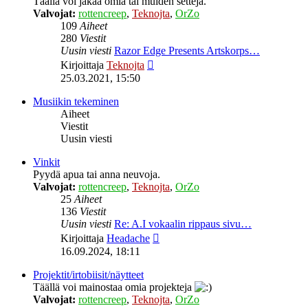
Täällä voi jakaa omia tai muiden settejä.
Valvojat:
rottencreep
,
Teknojta
,
OrZo
109
Aiheet
280
Viestit
Uusin viesti
Razor Edge Presents Artskorps…
Näytä
Kirjoittaja
Teknojta
uusin
25.03.2021, 15:50
viesti
Musiikin tekeminen
Aiheet
Viestit
Uusin viesti
Vinkit
Pyydä apua tai anna neuvoja.
Valvojat:
rottencreep
,
Teknojta
,
OrZo
25
Aiheet
136
Viestit
Uusin viesti
Re: A.I vokaalin rippaus sivu…
Näytä
Kirjoittaja
Headache
uusin
16.09.2024, 18:11
viesti
Projektit/irtobiisit/näytteet
Täällä voi mainostaa omia projekteja
Valvojat:
rottencreep
,
Teknojta
,
OrZo