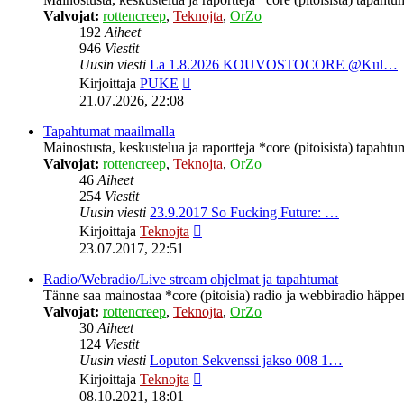
Valvojat:
rottencreep
,
Teknojta
,
OrZo
192
Aiheet
946
Viestit
Uusin viesti
La 1.8.2026 KOUVOSTOCORE @Kul…
Näytä
Kirjoittaja
PUKE
uusin
21.07.2026, 22:08
viesti
Tapahtumat maailmalla
Mainostusta, keskustelua ja raportteja *core (pitoisista) tapahtu
Valvojat:
rottencreep
,
Teknojta
,
OrZo
46
Aiheet
254
Viestit
Uusin viesti
23.9.2017 So Fucking Future: …
Näytä
Kirjoittaja
Teknojta
uusin
23.07.2017, 22:51
viesti
Radio/Webradio/Live stream ohjelmat ja tapahtumat
Tänne saa mainostaa *core (pitoisia) radio ja webbiradio häppeni
Valvojat:
rottencreep
,
Teknojta
,
OrZo
30
Aiheet
124
Viestit
Uusin viesti
Loputon Sekvenssi jakso 008 1…
Näytä
Kirjoittaja
Teknojta
uusin
08.10.2021, 18:01