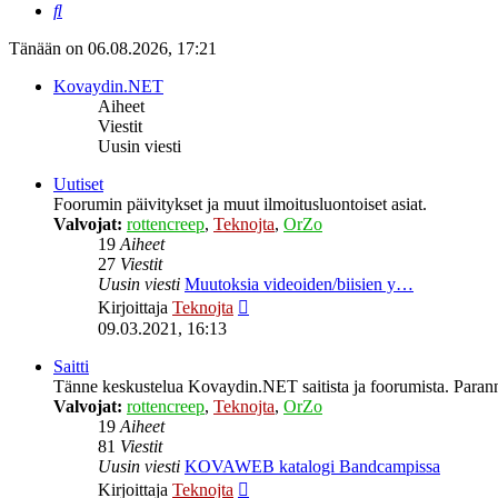
Etsi
Tänään on 06.08.2026, 17:21
Kovaydin.NET
Aiheet
Viestit
Uusin viesti
Uutiset
Foorumin päivitykset ja muut ilmoitusluontoiset asiat.
Valvojat:
rottencreep
,
Teknojta
,
OrZo
19
Aiheet
27
Viestit
Uusin viesti
Muutoksia videoiden/biisien y…
Näytä
Kirjoittaja
Teknojta
uusin
09.03.2021, 16:13
viesti
Saitti
Tänne keskustelua Kovaydin.NET saitista ja foorumista. Parann
Valvojat:
rottencreep
,
Teknojta
,
OrZo
19
Aiheet
81
Viestit
Uusin viesti
KOVAWEB katalogi Bandcampissa
Näytä
Kirjoittaja
Teknojta