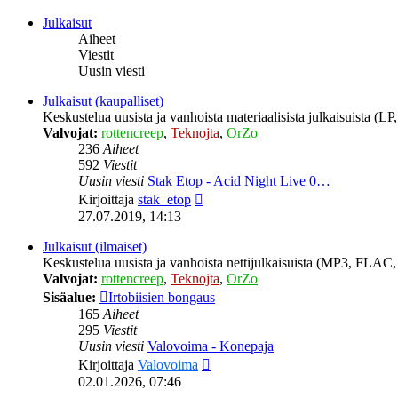
viesti
Julkaisut
Aiheet
Viestit
Uusin viesti
Julkaisut (kaupalliset)
Keskustelua uusista ja vanhoista materiaalisista julkaisuista (
Valvojat:
rottencreep
,
Teknojta
,
OrZo
236
Aiheet
592
Viestit
Uusin viesti
Stak Etop - Acid Night Live 0…
Näytä
Kirjoittaja
stak_etop
uusin
27.07.2019, 14:13
viesti
Julkaisut (ilmaiset)
Keskustelua uusista ja vanhoista nettijulkaisuista (MP3, FLAC, 
Valvojat:
rottencreep
,
Teknojta
,
OrZo
Sisäalue:
Irtobiisien bongaus
165
Aiheet
295
Viestit
Uusin viesti
Valovoima - Konepaja
Näytä
Kirjoittaja
Valovoima
uusin
02.01.2026, 07:46
viesti