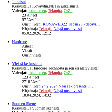
Julkaisut
Keskustelua Kovaydin.NETin julkaisuista.
Valvojat:
rottencreep
,
Teknojta
,
OrZo
23
Aiheet
57
Viestit
Uusin viesti
[KOVAWEB22] sepsis23 - decayi…
Kirjoittaja
Teknojta
Näytä uusin viesti
05.02.2026, 12:12
Hardcore
Aiheet
Viestit
Uusin viesti
Yleistä keskustelua
Keskustelua Hardcore Technosta ja sen eri alatyyleistä!
Valvojat:
rottencreep
,
Teknojta
,
OrZo
123
Aiheet
2718
Viestit
Uusin viesti
24.2.2024 NääsTek presents: F…
Kirjoittaja
Teknojta
Näytä uusin viesti
18.04.2024, 14:32
Suomen Skene
Keskustelua Suomen skenestä.