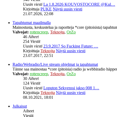
Uusin viesti
La 1.8.2026 KOUVOSTOCORE @Kul…
Kirjoittaja
PUKE
Näytä uusin viesti
21.07.2026, 22:08
Tapahtumat maailmalla
Mainostusta, keskustelua ja raportteja *core (pitoisista) tapahtu
Valvojat:
rottencreep
,
Teknojta
,
OrZo
46
Aiheet
254
Viestit
Uusin viesti
23.9.2017 So Fucking Future: …
Kirjoittaja
Teknojta
Näytä uusin viesti
23.07.2017, 22:51
Radio/Webradio/Live stream ohjelmat ja tapahtumat
Tänne saa mainostaa *core (pitoisia) radio ja webbiradio häppeni
Valvojat:
rottencreep
,
Teknojta
,
OrZo
30
Aiheet
124
Viestit
Uusin viesti
Loputon Sekvenssi jakso 008 1…
Kirjoittaja
Teknojta
Näytä uusin viesti
08.10.2021, 18:01
Julkaisut
Aiheet
Viestit