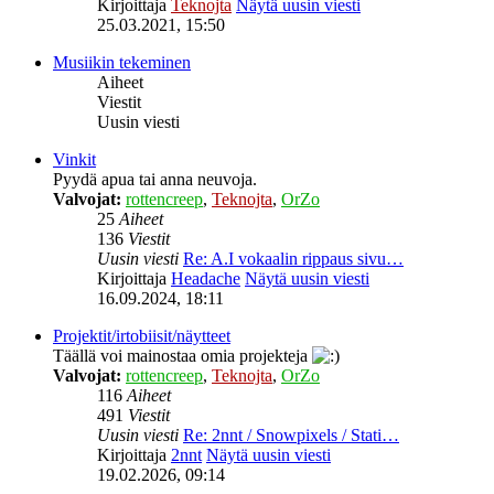
Kirjoittaja
Teknojta
Näytä uusin viesti
25.03.2021, 15:50
Musiikin tekeminen
Aiheet
Viestit
Uusin viesti
Vinkit
Pyydä apua tai anna neuvoja.
Valvojat:
rottencreep
,
Teknojta
,
OrZo
25
Aiheet
136
Viestit
Uusin viesti
Re: A.I vokaalin rippaus sivu…
Kirjoittaja
Headache
Näytä uusin viesti
16.09.2024, 18:11
Projektit/irtobiisit/näytteet
Täällä voi mainostaa omia projekteja
Valvojat:
rottencreep
,
Teknojta
,
OrZo
116
Aiheet
491
Viestit
Uusin viesti
Re: 2nnt / Snowpixels / Stati…
Kirjoittaja
2nnt
Näytä uusin viesti
19.02.2026, 09:14