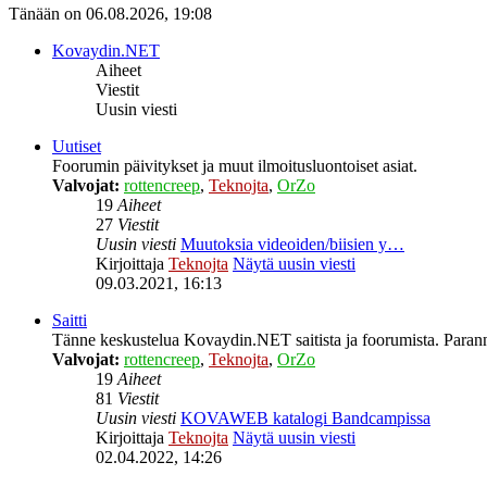
Tänään on 06.08.2026, 19:08
Kovaydin.NET
Aiheet
Viestit
Uusin viesti
Uutiset
Foorumin päivitykset ja muut ilmoitusluontoiset asiat.
Valvojat:
rottencreep
,
Teknojta
,
OrZo
19
Aiheet
27
Viestit
Uusin viesti
Muutoksia videoiden/biisien y…
Kirjoittaja
Teknojta
Näytä uusin viesti
09.03.2021, 16:13
Saitti
Tänne keskustelua Kovaydin.NET saitista ja foorumista. Parann
Valvojat:
rottencreep
,
Teknojta
,
OrZo
19
Aiheet
81
Viestit
Uusin viesti
KOVAWEB katalogi Bandcampissa
Kirjoittaja
Teknojta
Näytä uusin viesti
02.04.2022, 14:26