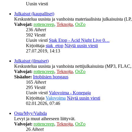
Uusin viesti
Julkaisut (kaupalliset)
Keskustelua uusista ja vanhoista materiaalisista julkaisuista (
Valvojat:
rottencreep
,
Teknojta
,
OrZo
236
Aiheet
592
Viestit
Uusin viesti
Stak Etop - Acid Night Live 0…
Kirjoittaja
stak_etop
Näytä uusin viesti
27.07.2019, 14:13
Julkaisut (ilmaiset)
Keskustelua uusista ja vanhoista nettijulkaisuista (MP3, FLAC, 
Valvojat:
rottencreep
,
Teknojta
,
OrZo
Sisäalue:
Irtobiisien bongaus
165
Aiheet
295
Viestit
Uusin viesti
Valovoima - Konepaja
Kirjoittaja
Valovoima
Näytä uusin viesti
02.01.2026, 07:46
Osta/Myy/Vaihda
Levyt ja muut aiheeseen liittyvät.
Valvojat:
rottencreep
,
Teknojta
,
OrZo
26
Aiheet