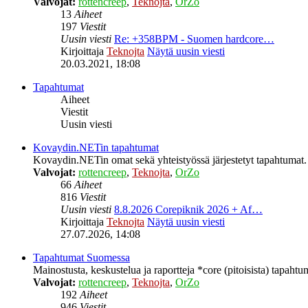
Valvojat:
rottencreep
,
Teknojta
,
OrZo
13
Aiheet
197
Viestit
Uusin viesti
Re: +358BPM - Suomen hardcore…
Kirjoittaja
Teknojta
Näytä uusin viesti
20.03.2021, 18:08
Tapahtumat
Aiheet
Viestit
Uusin viesti
Kovaydin.NETin tapahtumat
Kovaydin.NETin omat sekä yhteistyössä järjestetyt tapahtumat.
Valvojat:
rottencreep
,
Teknojta
,
OrZo
66
Aiheet
816
Viestit
Uusin viesti
8.8.2026 Corepiknik 2026 + Af…
Kirjoittaja
Teknojta
Näytä uusin viesti
27.07.2026, 14:08
Tapahtumat Suomessa
Mainostusta, keskustelua ja raportteja *core (pitoisista) tapaht
Valvojat:
rottencreep
,
Teknojta
,
OrZo
192
Aiheet
946
Viestit