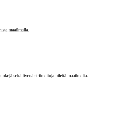
mista maailmalla.
nkejä sekä livenä striimattuja bileitä maailmalta.