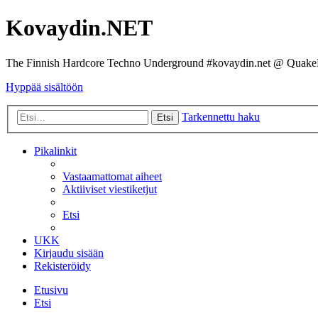
Kovaydin.NET
The Finnish Hardcore Techno Underground #kovaydin.net @ Quake
Hyppää sisältöön
Tarkennettu haku
Etsi
Pikalinkit
Vastaamattomat aiheet
Aktiiviset viestiketjut
Etsi
UKK
Kirjaudu sisään
Rekisteröidy
Etusivu
Etsi