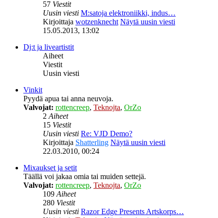
57
Viestit
Uusin viesti
M:satoja elektroniikki, indus…
Kirjoittaja
wotzenknecht
Näytä uusin viesti
15.05.2013, 13:02
Dj:t ja liveartistit
Aiheet
Viestit
Uusin viesti
Vinkit
Pyydä apua tai anna neuvoja.
Valvojat:
rottencreep
,
Teknojta
,
OrZo
2
Aiheet
15
Viestit
Uusin viesti
Re: VJD Demo?
Kirjoittaja
Shatterling
Näytä uusin viesti
22.03.2010, 00:24
Mixaukset ja setit
Täällä voi jakaa omia tai muiden settejä.
Valvojat:
rottencreep
,
Teknojta
,
OrZo
109
Aiheet
280
Viestit
Uusin viesti
Razor Edge Presents Artskorps…