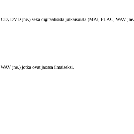
LP, CD, DVD jne.) sekä digitaalisista julkaisuista (MP3, FLAC, WAV jne.
WAV jne.) jotka ovat jaossa ilmaiseksi.