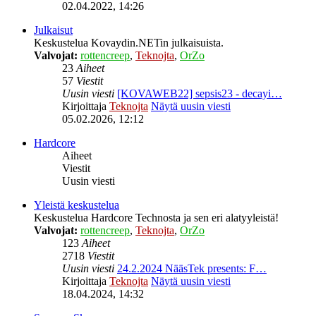
02.04.2022, 14:26
Julkaisut
Keskustelua Kovaydin.NETin julkaisuista.
Valvojat:
rottencreep
,
Teknojta
,
OrZo
23
Aiheet
57
Viestit
Uusin viesti
[KOVAWEB22] sepsis23 - decayi…
Kirjoittaja
Teknojta
Näytä uusin viesti
05.02.2026, 12:12
Hardcore
Aiheet
Viestit
Uusin viesti
Yleistä keskustelua
Keskustelua Hardcore Technosta ja sen eri alatyyleistä!
Valvojat:
rottencreep
,
Teknojta
,
OrZo
123
Aiheet
2718
Viestit
Uusin viesti
24.2.2024 NääsTek presents: F…
Kirjoittaja
Teknojta
Näytä uusin viesti
18.04.2024, 14:32