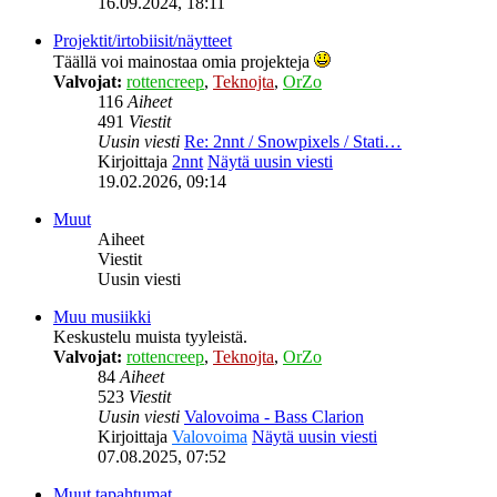
16.09.2024, 18:11
Projektit/irtobiisit/näytteet
Täällä voi mainostaa omia projekteja
Valvojat:
rottencreep
,
Teknojta
,
OrZo
116
Aiheet
491
Viestit
Uusin viesti
Re: 2nnt / Snowpixels / Stati…
Kirjoittaja
2nnt
Näytä uusin viesti
19.02.2026, 09:14
Muut
Aiheet
Viestit
Uusin viesti
Muu musiikki
Keskustelu muista tyyleistä.
Valvojat:
rottencreep
,
Teknojta
,
OrZo
84
Aiheet
523
Viestit
Uusin viesti
Valovoima - Bass Clarion
Kirjoittaja
Valovoima
Näytä uusin viesti
07.08.2025, 07:52
Muut tapahtumat