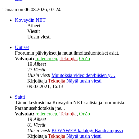
Tänään on 06.08.2026, 07:24
Kovaydin.NET
Aiheet
Viestit
Uusin viesti
Uutiset
Foorumin päivitykset ja muut ilmoitusluontoiset asiat.
Valvojat:
rottencreep
,
Teknojta
,
OrZo
19
Aiheet
27
Viestit
Uusin viesti
Muutoksia videoiden/biisien y…
Kirjoittaja
Teknojta
Näytä uusin viesti
09.03.2021, 16:13
Saitti
Tänne keskustelua Kovaydin.NET saitista ja foorumista.
Parannusehdotuksia jne...
Valvojat:
rottencreep
,
Teknojta
,
OrZo
19
Aiheet
81
Viestit
Uusin viesti
KOVAWEB katalogi Bandcampissa
Kirjoittaja
Teknojta
Näytä uusin viesti