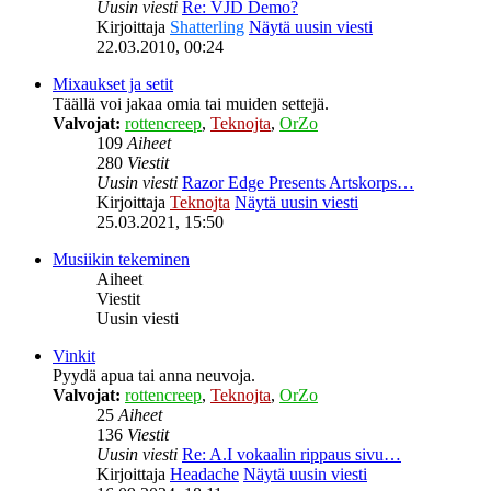
Uusin viesti
Re: VJD Demo?
Kirjoittaja
Shatterling
Näytä uusin viesti
22.03.2010, 00:24
Mixaukset ja setit
Täällä voi jakaa omia tai muiden settejä.
Valvojat:
rottencreep
,
Teknojta
,
OrZo
109
Aiheet
280
Viestit
Uusin viesti
Razor Edge Presents Artskorps…
Kirjoittaja
Teknojta
Näytä uusin viesti
25.03.2021, 15:50
Musiikin tekeminen
Aiheet
Viestit
Uusin viesti
Vinkit
Pyydä apua tai anna neuvoja.
Valvojat:
rottencreep
,
Teknojta
,
OrZo
25
Aiheet
136
Viestit
Uusin viesti
Re: A.I vokaalin rippaus sivu…
Kirjoittaja
Headache
Näytä uusin viesti