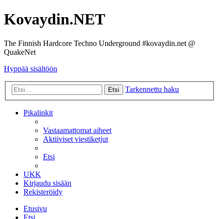
Kovaydin.NET
The Finnish Hardcore Techno Underground #kovaydin.net @
QuakeNet
Hyppää sisältöön
Tarkennettu haku
Etsi
Pikalinkit
Vastaamattomat aiheet
Aktiiviset viestiketjut
Etsi
UKK
Kirjaudu sisään
Rekisteröidy
Etusivu
Etsi