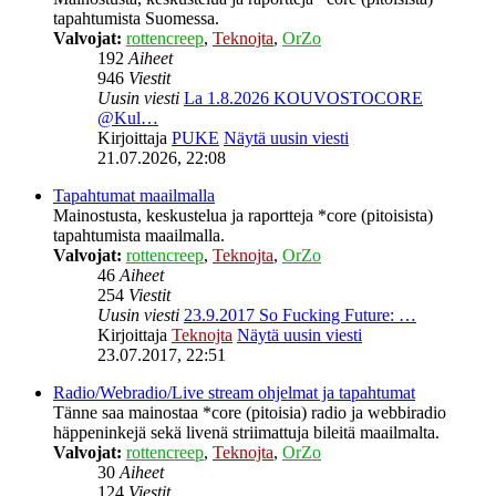
tapahtumista Suomessa.
Valvojat:
rottencreep
,
Teknojta
,
OrZo
192
Aiheet
946
Viestit
Uusin viesti
La 1.8.2026 KOUVOSTOCORE
@Kul…
Kirjoittaja
PUKE
Näytä uusin viesti
21.07.2026, 22:08
Tapahtumat maailmalla
Mainostusta, keskustelua ja raportteja *core (pitoisista)
tapahtumista maailmalla.
Valvojat:
rottencreep
,
Teknojta
,
OrZo
46
Aiheet
254
Viestit
Uusin viesti
23.9.2017 So Fucking Future: …
Kirjoittaja
Teknojta
Näytä uusin viesti
23.07.2017, 22:51
Radio/Webradio/Live stream ohjelmat ja tapahtumat
Tänne saa mainostaa *core (pitoisia) radio ja webbiradio
häppeninkejä sekä livenä striimattuja bileitä maailmalta.
Valvojat:
rottencreep
,
Teknojta
,
OrZo
30
Aiheet
124
Viestit