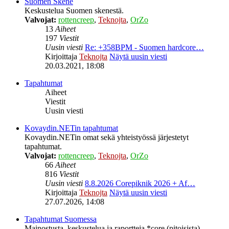
Suomen Skene
Keskustelua Suomen skenestä.
Valvojat:
rottencreep
,
Teknojta
,
OrZo
13
Aiheet
197
Viestit
Uusin viesti
Re: +358BPM - Suomen hardcore…
Kirjoittaja
Teknojta
Näytä uusin viesti
20.03.2021, 18:08
Tapahtumat
Aiheet
Viestit
Uusin viesti
Kovaydin.NETin tapahtumat
Kovaydin.NETin omat sekä yhteistyössä järjestetyt
tapahtumat.
Valvojat:
rottencreep
,
Teknojta
,
OrZo
66
Aiheet
816
Viestit
Uusin viesti
8.8.2026 Corepiknik 2026 + Af…
Kirjoittaja
Teknojta
Näytä uusin viesti
27.07.2026, 14:08
Tapahtumat Suomessa
Mainostusta, keskustelua ja raportteja *core (pitoisista)