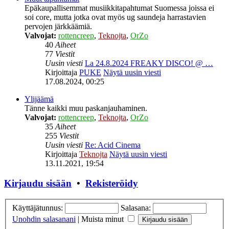
Epäkaupallisemmat musiikkitapahtumat Suomessa joissa ei
soi core, mutta jotka ovat myös ug saundeja harrastavien
pervojen järkkäämiä.
Valvojat:
rottencreep
,
Teknojta
,
OrZo
40
Aiheet
77
Viestit
Uusin viesti
La 24.8.2024 FREAKY DISCO! @ …
Kirjoittaja
PUKE
Näytä uusin viesti
17.08.2024, 00:25
Ylijäämä
Tänne kaikki muu paskanjauhaminen.
Valvojat:
rottencreep
,
Teknojta
,
OrZo
35
Aiheet
255
Viestit
Uusin viesti
Re: Acid Cinema
Kirjoittaja
Teknojta
Näytä uusin viesti
13.11.2021, 19:54
Kirjaudu sisään
•
Rekisteröidy
Käyttäjätunnus:
Salasana:
Unohdin salasanani
|
Muista minut