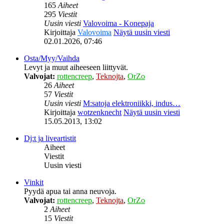
165
Aiheet
295
Viestit
Uusin viesti
Valovoima - Konepaja
Kirjoittaja
Valovoima
Näytä uusin viesti
02.01.2026, 07:46
Osta/Myy/Vaihda
Levyt ja muut aiheeseen liittyvät.
Valvojat:
rottencreep
,
Teknojta
,
OrZo
26
Aiheet
57
Viestit
Uusin viesti
M:satoja elektroniikki, indus…
Kirjoittaja
wotzenknecht
Näytä uusin viesti
15.05.2013, 13:02
Dj:t ja liveartistit
Aiheet
Viestit
Uusin viesti
Vinkit
Pyydä apua tai anna neuvoja.
Valvojat:
rottencreep
,
Teknojta
,
OrZo
2
Aiheet
15
Viestit