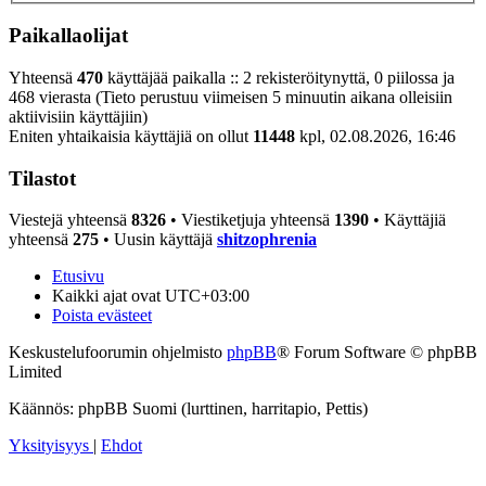
Paikallaolijat
Yhteensä
470
käyttäjää paikalla :: 2 rekisteröitynyttä, 0 piilossa ja
468 vierasta (Tieto perustuu viimeisen 5 minuutin aikana olleisiin
aktiivisiin käyttäjiin)
Eniten yhtaikaisia käyttäjiä on ollut
11448
kpl, 02.08.2026, 16:46
Tilastot
Viestejä yhteensä
8326
• Viestiketjuja yhteensä
1390
• Käyttäjiä
yhteensä
275
• Uusin käyttäjä
shitzophrenia
Etusivu
Kaikki ajat ovat
UTC+03:00
Poista evästeet
Keskustelufoorumin ohjelmisto
phpBB
® Forum Software © phpBB
Limited
Käännös: phpBB Suomi (lurttinen, harritapio, Pettis)
Yksityisyys
|
Ehdot