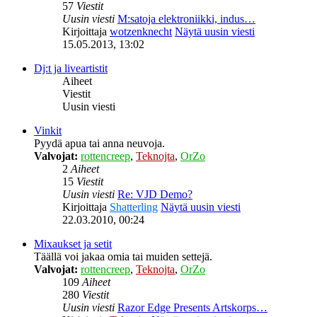
57
Viestit
Uusin viesti
M:satoja elektroniikki, indus…
Kirjoittaja
wotzenknecht
Näytä uusin viesti
15.05.2013, 13:02
Dj:t ja liveartistit
Aiheet
Viestit
Uusin viesti
Vinkit
Pyydä apua tai anna neuvoja.
Valvojat:
rottencreep
,
Teknojta
,
OrZo
2
Aiheet
15
Viestit
Uusin viesti
Re: VJD Demo?
Kirjoittaja
Shatterling
Näytä uusin viesti
22.03.2010, 00:24
Mixaukset ja setit
Täällä voi jakaa omia tai muiden settejä.
Valvojat:
rottencreep
,
Teknojta
,
OrZo
109
Aiheet
280
Viestit
Uusin viesti
Razor Edge Presents Artskorps…