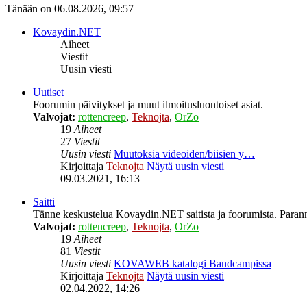
Tänään on 06.08.2026, 09:57
Kovaydin.NET
Aiheet
Viestit
Uusin viesti
Uutiset
Foorumin päivitykset ja muut ilmoitusluontoiset asiat.
Valvojat:
rottencreep
,
Teknojta
,
OrZo
19
Aiheet
27
Viestit
Uusin viesti
Muutoksia videoiden/biisien y…
Kirjoittaja
Teknojta
Näytä uusin viesti
09.03.2021, 16:13
Saitti
Tänne keskustelua Kovaydin.NET saitista ja foorumista. Parann
Valvojat:
rottencreep
,
Teknojta
,
OrZo
19
Aiheet
81
Viestit
Uusin viesti
KOVAWEB katalogi Bandcampissa
Kirjoittaja
Teknojta
Näytä uusin viesti
02.04.2022, 14:26