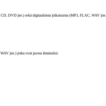
LP, CD, DVD jne.) sekä digitaalisista julkaisuista (MP3, FLAC, WAV jne.
WAV jne.) jotka ovat jaossa ilmaiseksi.