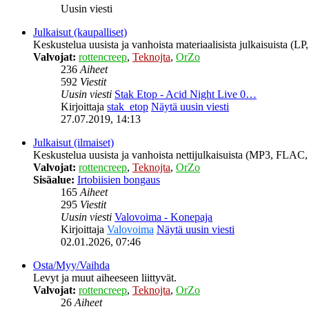
Uusin viesti
Julkaisut (kaupalliset)
Keskustelua uusista ja vanhoista materiaalisista julkaisuista (
Valvojat:
rottencreep
,
Teknojta
,
OrZo
236
Aiheet
592
Viestit
Uusin viesti
Stak Etop - Acid Night Live 0…
Kirjoittaja
stak_etop
Näytä uusin viesti
27.07.2019, 14:13
Julkaisut (ilmaiset)
Keskustelua uusista ja vanhoista nettijulkaisuista (MP3, FLAC, 
Valvojat:
rottencreep
,
Teknojta
,
OrZo
Sisäalue:
Irtobiisien bongaus
165
Aiheet
295
Viestit
Uusin viesti
Valovoima - Konepaja
Kirjoittaja
Valovoima
Näytä uusin viesti
02.01.2026, 07:46
Osta/Myy/Vaihda
Levyt ja muut aiheeseen liittyvät.
Valvojat:
rottencreep
,
Teknojta
,
OrZo
26
Aiheet