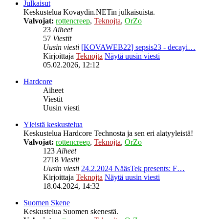
Julkaisut
Keskustelua Kovaydin.NETin julkaisuista.
Valvojat:
rottencreep
,
Teknojta
,
OrZo
23
Aiheet
57
Viestit
Uusin viesti
[KOVAWEB22] sepsis23 - decayi…
Kirjoittaja
Teknojta
Näytä uusin viesti
05.02.2026, 12:12
Hardcore
Aiheet
Viestit
Uusin viesti
Yleistä keskustelua
Keskustelua Hardcore Technosta ja sen eri alatyyleistä!
Valvojat:
rottencreep
,
Teknojta
,
OrZo
123
Aiheet
2718
Viestit
Uusin viesti
24.2.2024 NääsTek presents: F…
Kirjoittaja
Teknojta
Näytä uusin viesti
18.04.2024, 14:32
Suomen Skene
Keskustelua Suomen skenestä.