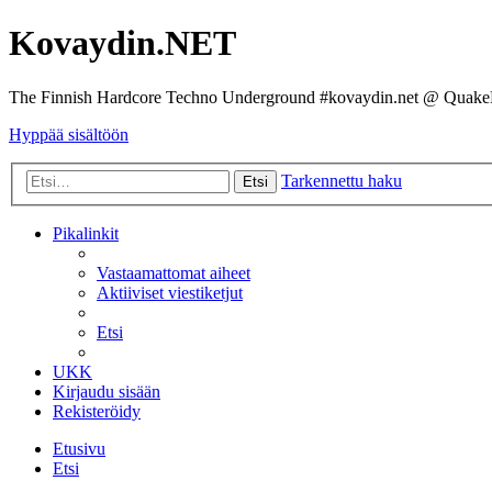
Kovaydin.NET
The Finnish Hardcore Techno Underground #kovaydin.net @ Quake
Hyppää sisältöön
Tarkennettu haku
Etsi
Pikalinkit
Vastaamattomat aiheet
Aktiiviset viestiketjut
Etsi
UKK
Kirjaudu sisään
Rekisteröidy
Etusivu
Etsi