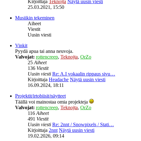
Kirjoittaja
Teknojta
Näytä uusin viesti
25.03.2021, 15:50
Musiikin tekeminen
Aiheet
Viestit
Uusin viesti
Vinkit
Pyydä apua tai anna neuvoja.
Valvojat:
rottencreep
,
Teknojta
,
OrZo
25
Aiheet
136
Viestit
Uusin viesti
Re: A.I vokaalin rippaus sivu…
Kirjoittaja
Headache
Näytä uusin viesti
16.09.2024, 18:11
Projektit/irtobiisit/näytteet
Täällä voi mainostaa omia projekteja
Valvojat:
rottencreep
,
Teknojta
,
OrZo
116
Aiheet
491
Viestit
Uusin viesti
Re: 2nnt / Snowpixels / Stati…
Kirjoittaja
2nnt
Näytä uusin viesti
19.02.2026, 09:14