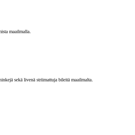
mista maailmalla.
nkejä sekä livenä striimattuja bileitä maailmalta.