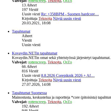
Valvojat:
rottencreep
,
Teknojta
,
OrZo
13
Aiheet
197
Viestit
Uusin viesti
Re: +358BPM - Suomen hardcore…
Kirjoittaja
Teknojta
Näytä uusin viesti
20.03.2021, 18:08
Tapahtumat
Aiheet
Viestit
Uusin viesti
Kovaydin.NETin tapahtumat
Kovaydin.NETin omat sekä yhteistyössä järjestetyt tapahtumat.
Valvojat:
rottencreep
,
Teknojta
,
OrZo
66
Aiheet
816
Viestit
Uusin viesti
8.8.2026 Corepiknik 2026 + Af…
Kirjoittaja
Teknojta
Näytä uusin viesti
27.07.2026, 14:08
Tapahtumat Suomessa
Mainostusta, keskustelua ja raportteja *core (pitoisista) tapaht
Valvojat:
rottencreep
,
Teknojta
,
OrZo
192
Aiheet
946
Viestit