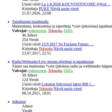
Uusin viesti
La 1.8.2026 KOUVOSTOCORE @Kul…
Kirjoittaja
PUKE
Näytä uusin viesti
21.07.2026, 22:08
Tapahtumat maailmalla
Mainostusta, keskustelua ja raportteja *core (pitoisista) tapahtu
Valvojat:
rottencreep
,
Teknojta
,
OrZo
46
Aiheet
254
Viestit
Uusin viesti
23.9.2017 So Fucking Future: …
Kirjoittaja
Teknojta
Näytä uusin viesti
23.07.2017, 22:51
Radio/Webradio/Live stream ohjelmat ja tapahtumat
Tänne saa mainostaa *core (pitoisia) radio ja webbiradio häppeni
Valvojat:
rottencreep
,
Teknojta
,
OrZo
30
Aiheet
124
Viestit
Uusin viesti
Loputon Sekvenssi jakso 008 1…
Kirjoittaja
Teknojta
Näytä uusin viesti
08.10.2021, 18:01
Julkaisut
Aiheet
Viestit