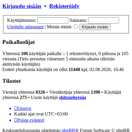
Kirjaudu sisään
•
Rekisteröidy
Käyttäjätunnus:
Salasana:
Unohdin salasanani
|
Muista minut
Paikallaolijat
Yhteensä
106
käyttäjää paikalla :: 1 rekisteröitynyt, 0 piilossa ja 105
vierasta (Tieto perustuu viimeisen 5 minuutin aikana olleisiin
aktiivisiin käyttäjiin)
Eniten yhtaikaisia käyttäjiä on ollut
11448
kpl, 02.08.2026, 16:46
Tilastot
Viestejä yhteensä
8326
• Viestiketjuja yhteensä
1390
• Käyttäjiä
yhteensä
275
• Uusin käyttäjä
shitzophrenia
Etusivu
Kaikki ajat ovat
UTC+03:00
Poista evästeet
Keskustelufoorumin ohjelmisto
phpBB
® Forum Software © phpBB