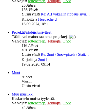
Valvojat:
rottencreep
,
Teknojta
,
OrZo
25
Aiheet
136
Viestit
Uusin viesti
Re: A.I vokaalin rippaus sivu…
Näytä
Kirjoittaja
Headache
uusin
16.09.2024, 18:11
viesti
Projektit/irtobiisit/näytteet
Täällä voi mainostaa omia projekteja
Valvojat:
rottencreep
,
Teknojta
,
OrZo
116
Aiheet
491
Viestit
Uusin viesti
Re: 2nnt / Snowpixels / Stati…
Näytä
Kirjoittaja
2nnt
uusin
19.02.2026, 09:14
viesti
Muut
Aiheet
Viestit
Uusin viesti
Muu musiikki
Keskustelu muista tyyleistä.
Valvojat:
rottencreep
,
Teknojta
,
OrZo
84
Aiheet