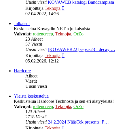
Uusin viesti
KOVAWEB katalogi Bandcampissa
Näytä
Kirjoittaja
Teknojta
uusin
02.04.2022, 14:26
viesti
Julkaisut
Keskustelua Kovaydin.NETin julkaisuista.
Valvojat:
rottencreep
,
Teknojta
,
OrZo
23
Aiheet
57
Viestit
Uusin viesti
[KOVAWEB22] sepsis23 - decayi…
Näytä
Kirjoittaja
Teknojta
uusin
05.02.2026, 12:12
viesti
Hardcore
Aiheet
Viestit
Uusin viesti
Yleistä keskustelua
Keskustelua Hardcore Technosta ja sen eri alatyyleistä!
Valvojat:
rottencreep
,
Teknojta
,
OrZo
123
Aiheet
2718
Viestit
Uusin viesti
24.2.2024 NääsTek presents: F…
Näytä
Kirjoittaja
Teknojta