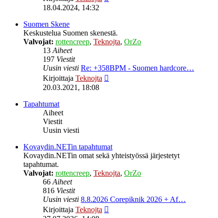
uusin
18.04.2024, 14:32
viesti
Suomen Skene
Keskustelua Suomen skenestä.
Valvojat:
rottencreep
,
Teknojta
,
OrZo
13
Aiheet
197
Viestit
Uusin viesti
Re: +358BPM - Suomen hardcore…
Näytä
Kirjoittaja
Teknojta
uusin
20.03.2021, 18:08
viesti
Tapahtumat
Aiheet
Viestit
Uusin viesti
Kovaydin.NETin tapahtumat
Kovaydin.NETin omat sekä yhteistyössä järjestetyt
tapahtumat.
Valvojat:
rottencreep
,
Teknojta
,
OrZo
66
Aiheet
816
Viestit
Uusin viesti
8.8.2026 Corepiknik 2026 + Af…
Näytä
Kirjoittaja
Teknojta
uusin