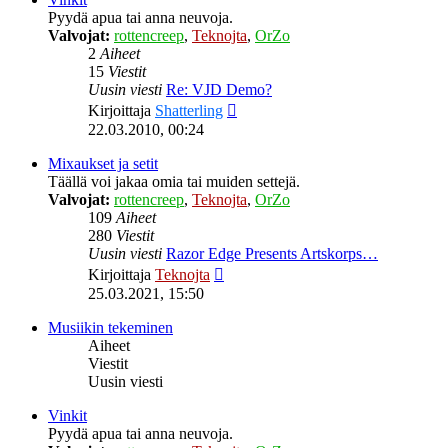
Pyydä apua tai anna neuvoja.
Valvojat:
rottencreep
,
Teknojta
,
OrZo
2
Aiheet
15
Viestit
Uusin viesti
Re: VJD Demo?
Näytä
Kirjoittaja
Shatterling
uusin
22.03.2010, 00:24
viesti
Mixaukset ja setit
Täällä voi jakaa omia tai muiden settejä.
Valvojat:
rottencreep
,
Teknojta
,
OrZo
109
Aiheet
280
Viestit
Uusin viesti
Razor Edge Presents Artskorps…
Näytä
Kirjoittaja
Teknojta
uusin
25.03.2021, 15:50
viesti
Musiikin tekeminen
Aiheet
Viestit
Uusin viesti
Vinkit
Pyydä apua tai anna neuvoja.