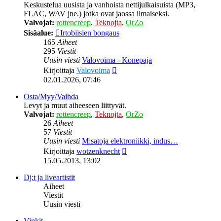
Keskustelua uusista ja vanhoista nettijulkaisuista (MP3,
FLAC, WAV jne.) jotka ovat jaossa ilmaiseksi.
Valvojat:
rottencreep
,
Teknojta
,
OrZo
Sisäalue:
Irtobiisien bongaus
165
Aiheet
295
Viestit
Uusin viesti
Valovoima - Konepaja
Näytä
Kirjoittaja
Valovoima
uusin
02.01.2026, 07:46
viesti
Osta/Myy/Vaihda
Levyt ja muut aiheeseen liittyvät.
Valvojat:
rottencreep
,
Teknojta
,
OrZo
26
Aiheet
57
Viestit
Uusin viesti
M:satoja elektroniikki, indus…
Näytä
Kirjoittaja
wotzenknecht
uusin
15.05.2013, 13:02
viesti
Dj:t ja liveartistit
Aiheet
Viestit
Uusin viesti
Vinkit