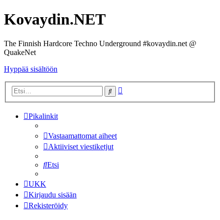
Kovaydin.NET
The Finnish Hardcore Techno Underground #kovaydin.net @
QuakeNet
Hyppää sisältöön
Tarkennettu
Etsi
haku
Pikalinkit
Vastaamattomat aiheet
Aktiiviset viestiketjut
Etsi
UKK
Kirjaudu sisään
Rekisteröidy