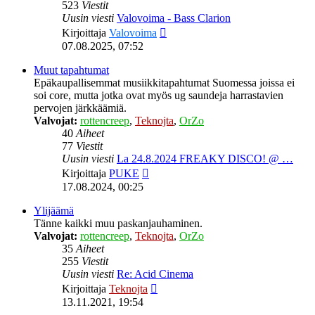
523
Viestit
Uusin viesti
Valovoima - Bass Clarion
Näytä
Kirjoittaja
Valovoima
uusin
07.08.2025, 07:52
viesti
Muut tapahtumat
Epäkaupallisemmat musiikkitapahtumat Suomessa joissa ei
soi core, mutta jotka ovat myös ug saundeja harrastavien
pervojen järkkäämiä.
Valvojat:
rottencreep
,
Teknojta
,
OrZo
40
Aiheet
77
Viestit
Uusin viesti
La 24.8.2024 FREAKY DISCO! @ …
Näytä
Kirjoittaja
PUKE
uusin
17.08.2024, 00:25
viesti
Ylijäämä
Tänne kaikki muu paskanjauhaminen.
Valvojat:
rottencreep
,
Teknojta
,
OrZo
35
Aiheet
255
Viestit
Uusin viesti
Re: Acid Cinema
Näytä
Kirjoittaja
Teknojta
uusin
13.11.2021, 19:54
viesti