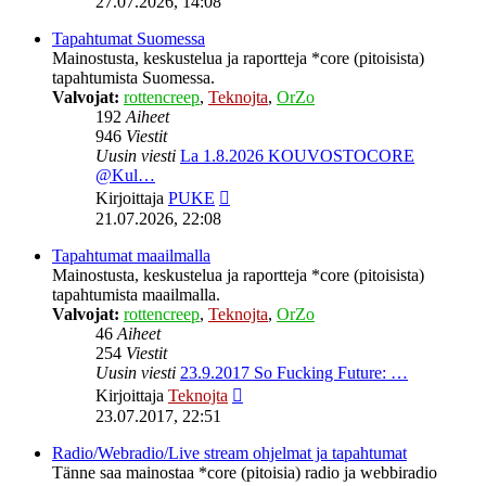
27.07.2026, 14:08
viesti
Tapahtumat Suomessa
Mainostusta, keskustelua ja raportteja *core (pitoisista)
tapahtumista Suomessa.
Valvojat:
rottencreep
,
Teknojta
,
OrZo
192
Aiheet
946
Viestit
Uusin viesti
La 1.8.2026 KOUVOSTOCORE
@Kul…
Näytä
Kirjoittaja
PUKE
uusin
21.07.2026, 22:08
viesti
Tapahtumat maailmalla
Mainostusta, keskustelua ja raportteja *core (pitoisista)
tapahtumista maailmalla.
Valvojat:
rottencreep
,
Teknojta
,
OrZo
46
Aiheet
254
Viestit
Uusin viesti
23.9.2017 So Fucking Future: …
Näytä
Kirjoittaja
Teknojta
uusin
23.07.2017, 22:51
viesti
Radio/Webradio/Live stream ohjelmat ja tapahtumat
Tänne saa mainostaa *core (pitoisia) radio ja webbiradio