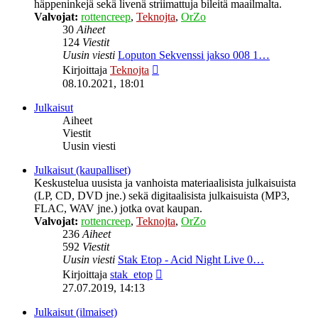
häppeninkejä sekä livenä striimattuja bileitä maailmalta.
Valvojat:
rottencreep
,
Teknojta
,
OrZo
30
Aiheet
124
Viestit
Uusin viesti
Loputon Sekvenssi jakso 008 1…
Näytä
Kirjoittaja
Teknojta
uusin
08.10.2021, 18:01
viesti
Julkaisut
Aiheet
Viestit
Uusin viesti
Julkaisut (kaupalliset)
Keskustelua uusista ja vanhoista materiaalisista julkaisuista
(LP, CD, DVD jne.) sekä digitaalisista julkaisuista (MP3,
FLAC, WAV jne.) jotka ovat kaupan.
Valvojat:
rottencreep
,
Teknojta
,
OrZo
236
Aiheet
592
Viestit
Uusin viesti
Stak Etop - Acid Night Live 0…
Näytä
Kirjoittaja
stak_etop
uusin
27.07.2019, 14:13
viesti
Julkaisut (ilmaiset)