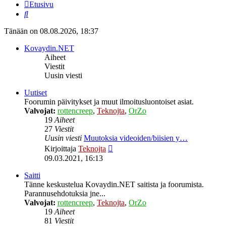
Etusivu
Etsi
Tänään on 08.08.2026, 18:37
Kovaydin.NET
Aiheet
Viestit
Uusin viesti
Uutiset
Foorumin päivitykset ja muut ilmoitusluontoiset asiat.
Valvojat:
rottencreep
,
Teknojta
,
OrZo
19
Aiheet
27
Viestit
Uusin viesti
Muutoksia videoiden/biisien y…
Näytä
Kirjoittaja
Teknojta
uusin
09.03.2021, 16:13
viesti
Saitti
Tänne keskustelua Kovaydin.NET saitista ja foorumista.
Parannusehdotuksia jne...
Valvojat:
rottencreep
,
Teknojta
,
OrZo
19
Aiheet
81
Viestit