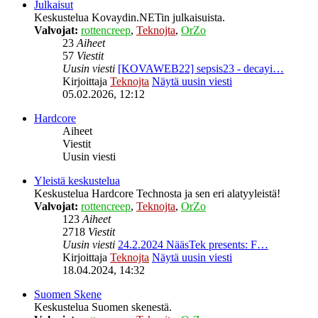
Julkaisut
Keskustelua Kovaydin.NETin julkaisuista.
Valvojat:
rottencreep
,
Teknojta
,
OrZo
23
Aiheet
57
Viestit
Uusin viesti
[KOVAWEB22] sepsis23 - decayi…
Kirjoittaja
Teknojta
Näytä uusin viesti
05.02.2026, 12:12
Hardcore
Aiheet
Viestit
Uusin viesti
Yleistä keskustelua
Keskustelua Hardcore Technosta ja sen eri alatyyleistä!
Valvojat:
rottencreep
,
Teknojta
,
OrZo
123
Aiheet
2718
Viestit
Uusin viesti
24.2.2024 NääsTek presents: F…
Kirjoittaja
Teknojta
Näytä uusin viesti
18.04.2024, 14:32
Suomen Skene
Keskustelua Suomen skenestä.