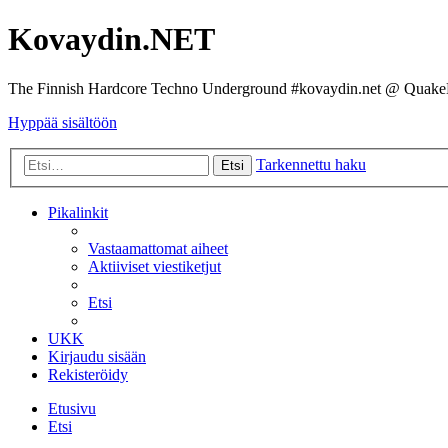
Kovaydin.NET
The Finnish Hardcore Techno Underground #kovaydin.net @ Quake
Hyppää sisältöön
Tarkennettu haku
Etsi
Pikalinkit
Vastaamattomat aiheet
Aktiiviset viestiketjut
Etsi
UKK
Kirjaudu sisään
Rekisteröidy
Etusivu
Etsi