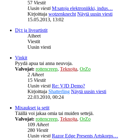
57
Viestit
Uusin viesti
M:satoja elektroniikki, indus…
Kirjoittaja
wotzenknecht
Näytä uusin viesti
15.05.2013, 13:02
Dj:t ja liveartistit
Aiheet
Viestit
Uusin viesti
Vinkit
Pyydä apua tai anna neuvoja.
Valvojat:
rottencreep
,
Teknojta
,
OrZo
2
Aiheet
15
Viestit
Uusin viesti
Re: VJD Demo?
Kirjoittaja
Shatterling
Näytä uusin viesti
22.03.2010, 00:24
Mixaukset ja setit
Täällä voi jakaa omia tai muiden settejä.
Valvojat:
rottencreep
,
Teknojta
,
OrZo
109
Aiheet
280
Viestit
Uusin viesti
Razor Edge Presents Artskorps…