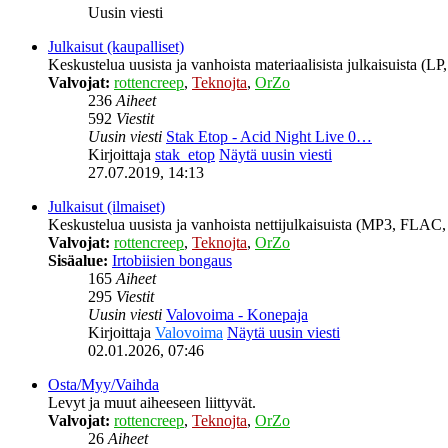
Uusin viesti
Julkaisut (kaupalliset)
Keskustelua uusista ja vanhoista materiaalisista julkaisuista (
Valvojat:
rottencreep
,
Teknojta
,
OrZo
236
Aiheet
592
Viestit
Uusin viesti
Stak Etop - Acid Night Live 0…
Kirjoittaja
stak_etop
Näytä uusin viesti
27.07.2019, 14:13
Julkaisut (ilmaiset)
Keskustelua uusista ja vanhoista nettijulkaisuista (MP3, FLAC, 
Valvojat:
rottencreep
,
Teknojta
,
OrZo
Sisäalue:
Irtobiisien bongaus
165
Aiheet
295
Viestit
Uusin viesti
Valovoima - Konepaja
Kirjoittaja
Valovoima
Näytä uusin viesti
02.01.2026, 07:46
Osta/Myy/Vaihda
Levyt ja muut aiheeseen liittyvät.
Valvojat:
rottencreep
,
Teknojta
,
OrZo
26
Aiheet