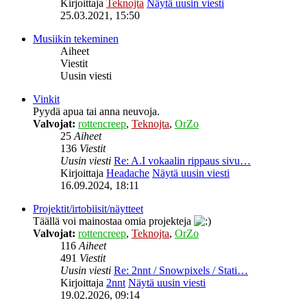
Kirjoittaja
Teknojta
Näytä uusin viesti
25.03.2021, 15:50
Musiikin tekeminen
Aiheet
Viestit
Uusin viesti
Vinkit
Pyydä apua tai anna neuvoja.
Valvojat:
rottencreep
,
Teknojta
,
OrZo
25
Aiheet
136
Viestit
Uusin viesti
Re: A.I vokaalin rippaus sivu…
Kirjoittaja
Headache
Näytä uusin viesti
16.09.2024, 18:11
Projektit/irtobiisit/näytteet
Täällä voi mainostaa omia projekteja
Valvojat:
rottencreep
,
Teknojta
,
OrZo
116
Aiheet
491
Viestit
Uusin viesti
Re: 2nnt / Snowpixels / Stati…
Kirjoittaja
2nnt
Näytä uusin viesti
19.02.2026, 09:14