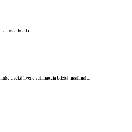
mista maailmalla.
nkejä sekä livenä striimattuja bileitä maailmalta.