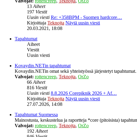
Valvojat:
rottencreep
,
Teknojta
,
OrZo
13
Aiheet
197
Viestit
Uusin viesti
Re: +358BPM - Suomen hardcore…
Kirjoittaja
Teknojta
Näytä uusin viesti
20.03.2021, 18:08
Tapahtumat
Aiheet
Viestit
Uusin viesti
Kovaydin.NETin tapahtumat
Kovaydin.NETin omat sekä yhteistyössä järjestetyt tapahtumat.
Valvojat:
rottencreep
,
Teknojta
,
OrZo
66
Aiheet
816
Viestit
Uusin viesti
8.8.2026 Corepiknik 2026 + Af…
Kirjoittaja
Teknojta
Näytä uusin viesti
27.07.2026, 14:08
Tapahtumat Suomessa
Mainostusta, keskustelua ja raportteja *core (pitoisista) tapaht
Valvojat:
rottencreep
,
Teknojta
,
OrZo
192
Aiheet
946
Viestit