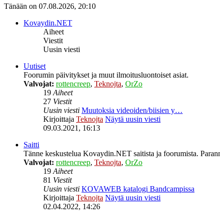
Tänään on 07.08.2026, 20:10
Kovaydin.NET
Aiheet
Viestit
Uusin viesti
Uutiset
Foorumin päivitykset ja muut ilmoitusluontoiset asiat.
Valvojat:
rottencreep
,
Teknojta
,
OrZo
19
Aiheet
27
Viestit
Uusin viesti
Muutoksia videoiden/biisien y…
Kirjoittaja
Teknojta
Näytä uusin viesti
09.03.2021, 16:13
Saitti
Tänne keskustelua Kovaydin.NET saitista ja foorumista. Parann
Valvojat:
rottencreep
,
Teknojta
,
OrZo
19
Aiheet
81
Viestit
Uusin viesti
KOVAWEB katalogi Bandcampissa
Kirjoittaja
Teknojta
Näytä uusin viesti
02.04.2022, 14:26