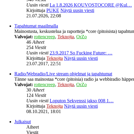
Uusin viesti
La 1.8.2026 KOUVOSTOCORE @Kul…
Kirjoittaja
PUKE
Näytä uusin viesti
21.07.2026, 22:08
Tapahtumat maailmalla
Mainostusta, keskustelua ja raportteja *core (pitoisista) tapahtu
Valvojat:
rottencreep
,
Teknojta
,
OrZo
46
Aiheet
254
Viestit
Uusin viesti
23.9.2017 So Fucking Future: …
Kirjoittaja
Teknojta
Näytä uusin viesti
23.07.2017, 22:51
Radio/Webradio/Live stream ohjelmat ja tapahtumat
Tänne saa mainostaa *core (pitoisia) radio ja webbiradio häppeni
Valvojat:
rottencreep
,
Teknojta
,
OrZo
30
Aiheet
124
Viestit
Uusin viesti
Loputon Sekvenssi jakso 008 1…
Kirjoittaja
Teknojta
Näytä uusin viesti
08.10.2021, 18:01
Julkaisut
Aiheet
Viestit