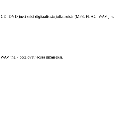
LP, CD, DVD jne.) sekä digitaalisista julkaisuista (MP3, FLAC, WAV jne.
WAV jne.) jotka ovat jaossa ilmaiseksi.