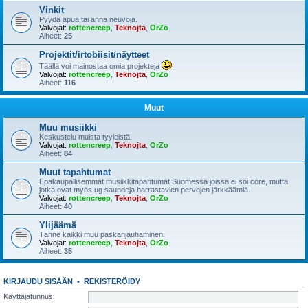
Vinkit
Pyydä apua tai anna neuvoja.
Valvojat:
rottencreep
,
Teknojta
,
OrZo
Aiheet:
25
Projektit/irtobiisit/näytteet
Täällä voi mainostaa omia projekteja
Valvojat:
rottencreep
,
Teknojta
,
OrZo
Aiheet:
116
Muut
Muu musiikki
Keskustelu muista tyyleistä.
Valvojat:
rottencreep
,
Teknojta
,
OrZo
Aiheet:
84
Muut tapahtumat
Epäkaupallisemmat musiikkitapahtumat Suomessa joissa ei soi core, mutta
jotka ovat myös ug saundeja harrastavien pervojen järkkäämiä.
Valvojat:
rottencreep
,
Teknojta
,
OrZo
Aiheet:
40
Ylijäämä
Tänne kaikki muu paskanjauhaminen.
Valvojat:
rottencreep
,
Teknojta
,
OrZo
Aiheet:
35
KIRJAUDU SISÄÄN
•
REKISTERÖIDY
Käyttäjätunnus: