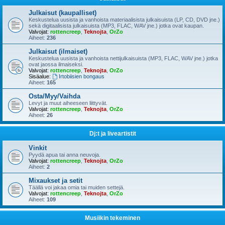
Julkaisut (kaupalliset)
Keskustelua uusista ja vanhoista materiaalisista julkaisuista (LP, CD, DVD jne.)
sekä digitaalisista julkaisuista (MP3, FLAC, WAV jne.) jotka ovat kaupan.
Valvojat:
rottencreep
,
Teknojta
,
OrZo
Aiheet:
236
Julkaisut (ilmaiset)
Keskustelua uusista ja vanhoista nettijulkaisuista (MP3, FLAC, WAV jne.) jotka
ovat jaossa ilmaiseksi.
Valvojat:
rottencreep
,
Teknojta
,
OrZo
Sisäalue:
Irtobiisien bongaus
Aiheet:
165
Osta/Myy/Vaihda
Levyt ja muut aiheeseen liittyvät.
Valvojat:
rottencreep
,
Teknojta
,
OrZo
Aiheet:
26
Dj:t ja liveartistit
Vinkit
Pyydä apua tai anna neuvoja.
Valvojat:
rottencreep
,
Teknojta
,
OrZo
Aiheet:
2
Mixaukset ja setit
Täällä voi jakaa omia tai muiden settejä.
Valvojat:
rottencreep
,
Teknojta
,
OrZo
Aiheet:
109
Musiikin tekeminen