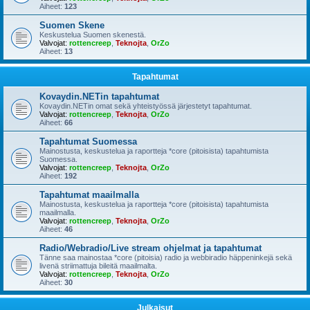
Aiheet:
123
Suomen Skene
Keskustelua Suomen skenestä.
Valvojat:
rottencreep
,
Teknojta
,
OrZo
Aiheet:
13
Tapahtumat
Kovaydin.NETin tapahtumat
Kovaydin.NETin omat sekä yhteistyössä järjestetyt tapahtumat.
Valvojat:
rottencreep
,
Teknojta
,
OrZo
Aiheet:
66
Tapahtumat Suomessa
Mainostusta, keskustelua ja raportteja *core (pitoisista) tapahtumista
Suomessa.
Valvojat:
rottencreep
,
Teknojta
,
OrZo
Aiheet:
192
Tapahtumat maailmalla
Mainostusta, keskustelua ja raportteja *core (pitoisista) tapahtumista
maailmalla.
Valvojat:
rottencreep
,
Teknojta
,
OrZo
Aiheet:
46
Radio/Webradio/Live stream ohjelmat ja tapahtumat
Tänne saa mainostaa *core (pitoisia) radio ja webbiradio häppeninkejä sekä
livenä striimattuja bileitä maailmalta.
Valvojat:
rottencreep
,
Teknojta
,
OrZo
Aiheet:
30
Julkaisut