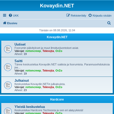
Kovaydin.NET
UKK
Rekisteröidy
Kirjaudu sisään
E
Etusivu
t
Tänään on 08.08.2026, 11:04
s
Kovaydin.NET
i
Uutiset
Foorumin päivitykset ja muut ilmoitusluontoiset asiat.
Valvojat:
rottencreep
,
Teknojta
,
OrZo
Aiheet:
19
Saitti
Tänne keskustelua Kovaydin.NET saitista ja foorumista. Parannusehdotuksia
jne...
Valvojat:
rottencreep
,
Teknojta
,
OrZo
Aiheet:
19
Julkaisut
Keskustelua Kovaydin.NETin julkaisuista.
Valvojat:
rottencreep
,
Teknojta
,
OrZo
Aiheet:
23
Hardcore
Yleistä keskustelua
Keskustelua Hardcore Technosta ja sen eri alatyyleistä!
Valvojat:
rottencreep
,
Teknojta
,
OrZo