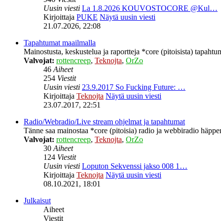
Uusin viesti
La 1.8.2026 KOUVOSTOCORE @Kul…
Kirjoittaja
PUKE
Näytä uusin viesti
21.07.2026, 22:08
Tapahtumat maailmalla
Mainostusta, keskustelua ja raportteja *core (pitoisista) tapahtu
Valvojat:
rottencreep
,
Teknojta
,
OrZo
46
Aiheet
254
Viestit
Uusin viesti
23.9.2017 So Fucking Future: …
Kirjoittaja
Teknojta
Näytä uusin viesti
23.07.2017, 22:51
Radio/Webradio/Live stream ohjelmat ja tapahtumat
Tänne saa mainostaa *core (pitoisia) radio ja webbiradio häppeni
Valvojat:
rottencreep
,
Teknojta
,
OrZo
30
Aiheet
124
Viestit
Uusin viesti
Loputon Sekvenssi jakso 008 1…
Kirjoittaja
Teknojta
Näytä uusin viesti
08.10.2021, 18:01
Julkaisut
Aiheet
Viestit