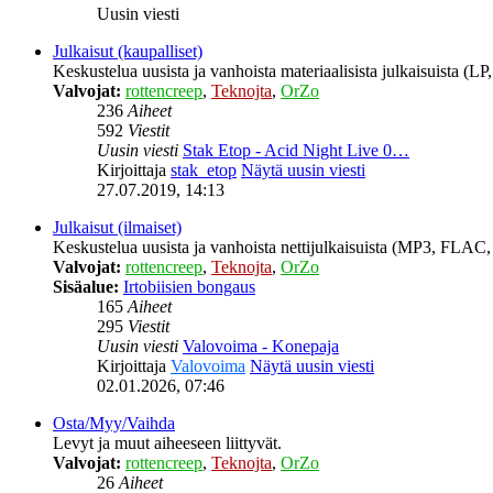
Uusin viesti
Julkaisut (kaupalliset)
Keskustelua uusista ja vanhoista materiaalisista julkaisuista (
Valvojat:
rottencreep
,
Teknojta
,
OrZo
236
Aiheet
592
Viestit
Uusin viesti
Stak Etop - Acid Night Live 0…
Kirjoittaja
stak_etop
Näytä uusin viesti
27.07.2019, 14:13
Julkaisut (ilmaiset)
Keskustelua uusista ja vanhoista nettijulkaisuista (MP3, FLAC, 
Valvojat:
rottencreep
,
Teknojta
,
OrZo
Sisäalue:
Irtobiisien bongaus
165
Aiheet
295
Viestit
Uusin viesti
Valovoima - Konepaja
Kirjoittaja
Valovoima
Näytä uusin viesti
02.01.2026, 07:46
Osta/Myy/Vaihda
Levyt ja muut aiheeseen liittyvät.
Valvojat:
rottencreep
,
Teknojta
,
OrZo
26
Aiheet