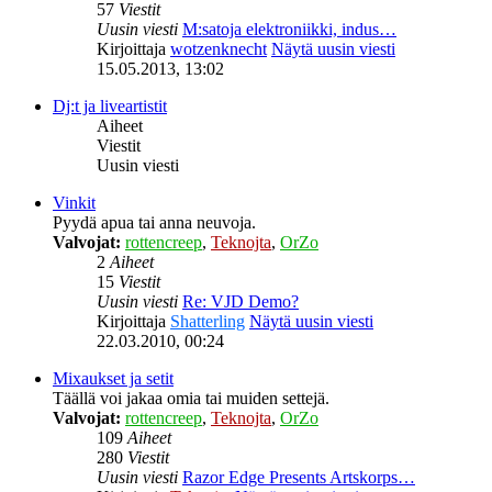
57
Viestit
Uusin viesti
M:satoja elektroniikki, indus…
Kirjoittaja
wotzenknecht
Näytä uusin viesti
15.05.2013, 13:02
Dj:t ja liveartistit
Aiheet
Viestit
Uusin viesti
Vinkit
Pyydä apua tai anna neuvoja.
Valvojat:
rottencreep
,
Teknojta
,
OrZo
2
Aiheet
15
Viestit
Uusin viesti
Re: VJD Demo?
Kirjoittaja
Shatterling
Näytä uusin viesti
22.03.2010, 00:24
Mixaukset ja setit
Täällä voi jakaa omia tai muiden settejä.
Valvojat:
rottencreep
,
Teknojta
,
OrZo
109
Aiheet
280
Viestit
Uusin viesti
Razor Edge Presents Artskorps…