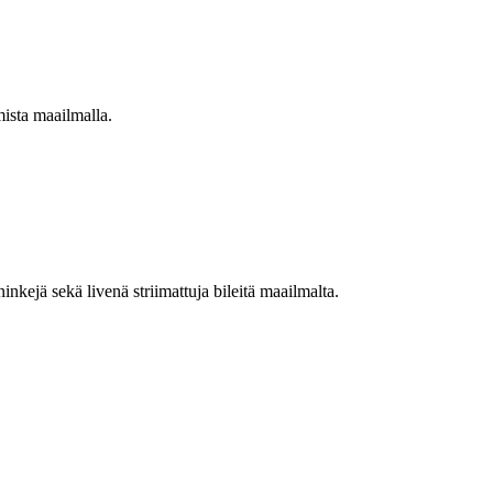
mista maailmalla.
nkejä sekä livenä striimattuja bileitä maailmalta.