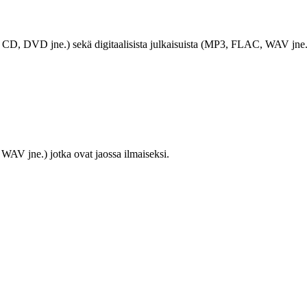
LP, CD, DVD jne.) sekä digitaalisista julkaisuista (MP3, FLAC, WAV jne.
WAV jne.) jotka ovat jaossa ilmaiseksi.