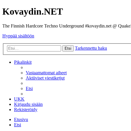
Kovaydin.NET
The Finnish Hardcore Techno Underground #kovaydin.net @ Quake
Hyppää sisältöön
Tarkennettu haku
Etsi
Pikalinkit
Vastaamattomat aiheet
Aktiiviset viestiketjut
Etsi
UKK
Kirjaudu sisään
Rekisteröidy
Etusivu
Etsi