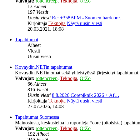
Valvojat:
rottencreep
,
Teknojta
,
OrZo
13
Aiheet
197
Viestit
Uusin viesti
Re: +358BPM - Suomen hardcore…
Kirjoittaja
Teknojta
Näytä uusin viesti
20.03.2021, 18:08
Tapahtumat
Aiheet
Viestit
Uusin viesti
Kovaydin.NETin tapahtumat
Kovaydin.NETin omat sekä yhteistyössä järjestetyt tapahtumat.
Valvojat:
rottencreep
,
Teknojta
,
OrZo
66
Aiheet
816
Viestit
Uusin viesti
8.8.2026 Corepiknik 2026 + Af…
Kirjoittaja
Teknojta
Näytä uusin viesti
27.07.2026, 14:08
Tapahtumat Suomessa
Mainostusta, keskustelua ja raportteja *core (pitoisista) tapaht
Valvojat:
rottencreep
,
Teknojta
,
OrZo
192
Aiheet
946
Viestit