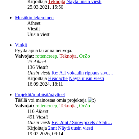
Kirjoittaja
Teknojta
Näytä uusin viesti
25.03.2021, 15:50
Musiikin tekeminen
Aiheet
Viestit
Uusin viesti
Vinkit
Pyydä apua tai anna neuvoja.
Valvojat:
rottencreep
,
Teknojta
,
OrZo
25
Aiheet
136
Viestit
Uusin viesti
Re: A.I vokaalin rippaus sivu…
Kirjoittaja
Headache
Näytä uusin viesti
16.09.2024, 18:11
Projektit/irtobiisit/näytteet
Täällä voi mainostaa omia projekteja
Valvojat:
rottencreep
,
Teknojta
,
OrZo
116
Aiheet
491
Viestit
Uusin viesti
Re: 2nnt / Snowpixels / Stati…
Kirjoittaja
2nnt
Näytä uusin viesti
19.02.2026, 09:14