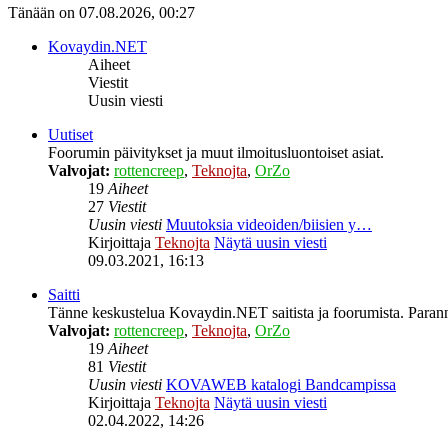
Tänään on 07.08.2026, 00:27
Kovaydin.NET
Aiheet
Viestit
Uusin viesti
Uutiset
Foorumin päivitykset ja muut ilmoitusluontoiset asiat.
Valvojat:
rottencreep
,
Teknojta
,
OrZo
19
Aiheet
27
Viestit
Uusin viesti
Muutoksia videoiden/biisien y…
Kirjoittaja
Teknojta
Näytä uusin viesti
09.03.2021, 16:13
Saitti
Tänne keskustelua Kovaydin.NET saitista ja foorumista. Parann
Valvojat:
rottencreep
,
Teknojta
,
OrZo
19
Aiheet
81
Viestit
Uusin viesti
KOVAWEB katalogi Bandcampissa
Kirjoittaja
Teknojta
Näytä uusin viesti
02.04.2022, 14:26