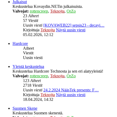
Julkaisut
Keskustelua Kovaydin.NETin julkaisuista.
Valvojat:
rottencreep
,
Teknojta
,
OrZo
23
Aiheet
57
Viestit
Uusin viesti
[KOVAWEB22] sepsis23 - decayi…
Kirjoittaja
Teknojta
Näytä uusin viesti
05.02.2026, 12:12
Hardcore
Aiheet
Viestit
Uusin viesti
Yleistä keskustelua
Keskustelua Hardcore Technosta ja sen eri alatyyleistä!
Valvojat:
rottencreep
,
Teknojta
,
OrZo
123
Aiheet
2718
Viestit
Uusin viesti
24.2.2024 NääsTek presents: F…
Kirjoittaja
Teknojta
Näytä uusin viesti
18.04.2024, 14:32
Suomen Skene
Keskustelua Suomen skenestä.