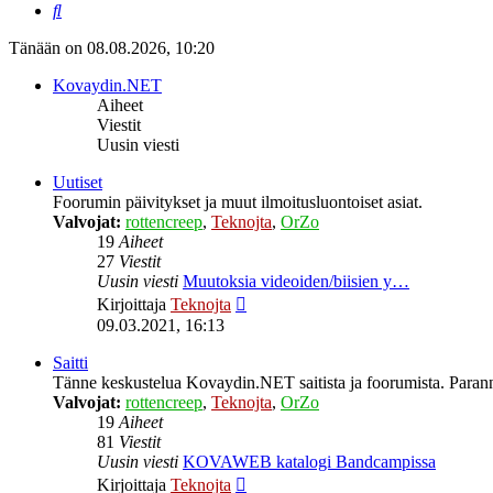
Etsi
Tänään on 08.08.2026, 10:20
Kovaydin.NET
Aiheet
Viestit
Uusin viesti
Uutiset
Foorumin päivitykset ja muut ilmoitusluontoiset asiat.
Valvojat:
rottencreep
,
Teknojta
,
OrZo
19
Aiheet
27
Viestit
Uusin viesti
Muutoksia videoiden/biisien y…
Näytä
Kirjoittaja
Teknojta
uusin
09.03.2021, 16:13
viesti
Saitti
Tänne keskustelua Kovaydin.NET saitista ja foorumista. Parann
Valvojat:
rottencreep
,
Teknojta
,
OrZo
19
Aiheet
81
Viestit
Uusin viesti
KOVAWEB katalogi Bandcampissa
Näytä
Kirjoittaja
Teknojta