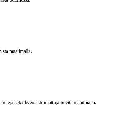
mista maailmalla.
nkejä sekä livenä striimattuja bileitä maailmalta.