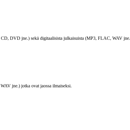
LP, CD, DVD jne.) sekä digitaalisista julkaisuista (MP3, FLAC, WAV jne.
WAV jne.) jotka ovat jaossa ilmaiseksi.