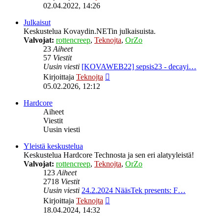
uusin
02.04.2022, 14:26
viesti
Julkaisut
Keskustelua Kovaydin.NETin julkaisuista.
Valvojat:
rottencreep
,
Teknojta
,
OrZo
23
Aiheet
57
Viestit
Uusin viesti
[KOVAWEB22] sepsis23 - decayi…
Näytä
Kirjoittaja
Teknojta
uusin
05.02.2026, 12:12
viesti
Hardcore
Aiheet
Viestit
Uusin viesti
Yleistä keskustelua
Keskustelua Hardcore Technosta ja sen eri alatyyleistä!
Valvojat:
rottencreep
,
Teknojta
,
OrZo
123
Aiheet
2718
Viestit
Uusin viesti
24.2.2024 NääsTek presents: F…
Näytä
Kirjoittaja
Teknojta
uusin
18.04.2024, 14:32
viesti