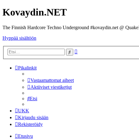
Kovaydin.NET
The Finnish Hardcore Techno Underground #kovaydin.net @ Quake
Hyppää sisältöön
Tarkennettu
Etsi
haku
Pikalinkit
Vastaamattomat aiheet
Aktiiviset viestiketjut
Etsi
UKK
Kirjaudu sisään
Rekisteröidy
Etusivu