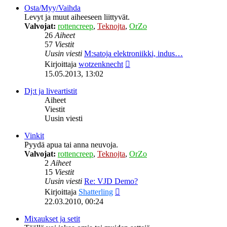
Osta/Myy/Vaihda
Levyt ja muut aiheeseen liittyvät.
Valvojat:
rottencreep
,
Teknojta
,
OrZo
26
Aiheet
57
Viestit
Uusin viesti
M:satoja elektroniikki, indus…
Näytä
Kirjoittaja
wotzenknecht
uusin
15.05.2013, 13:02
viesti
Dj:t ja liveartistit
Aiheet
Viestit
Uusin viesti
Vinkit
Pyydä apua tai anna neuvoja.
Valvojat:
rottencreep
,
Teknojta
,
OrZo
2
Aiheet
15
Viestit
Uusin viesti
Re: VJD Demo?
Näytä
Kirjoittaja
Shatterling
uusin
22.03.2010, 00:24
viesti
Mixaukset ja setit