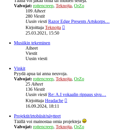
Täällä voi jakaa omia tai muiden settejä.
Valvojat:
rottencreep
,
Teknojta
,
OrZo
109
Aiheet
280
Viestit
Uusin viesti
Razor Edge Presents Artskorps…
Näytä
Kirjoittaja
Teknojta
uusin
25.03.2021, 15:50
viesti
Musiikin tekeminen
Aiheet
Viestit
Uusin viesti
Vinkit
Pyydä apua tai anna neuvoja.
Valvojat:
rottencreep
,
Teknojta
,
OrZo
25
Aiheet
136
Viestit
Uusin viesti
Re: A.I vokaalin rippaus sivu…
Näytä
Kirjoittaja
Headache
uusin
16.09.2024, 18:11
viesti
Projektit/irtobiisit/näytteet
Täällä voi mainostaa omia projekteja
Valvojat:
rottencreep
,
Teknojta
,
OrZo