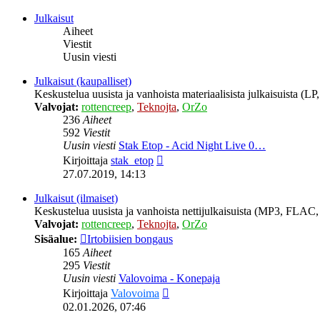
viesti
Julkaisut
Aiheet
Viestit
Uusin viesti
Julkaisut (kaupalliset)
Keskustelua uusista ja vanhoista materiaalisista julkaisuista (
Valvojat:
rottencreep
,
Teknojta
,
OrZo
236
Aiheet
592
Viestit
Uusin viesti
Stak Etop - Acid Night Live 0…
Näytä
Kirjoittaja
stak_etop
uusin
27.07.2019, 14:13
viesti
Julkaisut (ilmaiset)
Keskustelua uusista ja vanhoista nettijulkaisuista (MP3, FLAC, 
Valvojat:
rottencreep
,
Teknojta
,
OrZo
Sisäalue:
Irtobiisien bongaus
165
Aiheet
295
Viestit
Uusin viesti
Valovoima - Konepaja
Näytä
Kirjoittaja
Valovoima
uusin
02.01.2026, 07:46
viesti