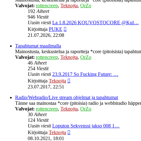
Valvojat:
rottencreep
,
Teknojta
,
OrZo
192
Aiheet
946
Viestit
Uusin viesti
La 1.8.2026 KOUVOSTOCORE @Kul…
Näytä
Kirjoittaja
PUKE
uusin
21.07.2026, 22:08
viesti
Tapahtumat maailmalla
Mainostusta, keskustelua ja raportteja *core (pitoisista) tapahtu
Valvojat:
rottencreep
,
Teknojta
,
OrZo
46
Aiheet
254
Viestit
Uusin viesti
23.9.2017 So Fucking Future: …
Näytä
Kirjoittaja
Teknojta
uusin
23.07.2017, 22:51
viesti
Radio/Webradio/Live stream ohjelmat ja tapahtumat
Tänne saa mainostaa *core (pitoisia) radio ja webbiradio häppeni
Valvojat:
rottencreep
,
Teknojta
,
OrZo
30
Aiheet
124
Viestit
Uusin viesti
Loputon Sekvenssi jakso 008 1…
Näytä
Kirjoittaja
Teknojta
uusin
08.10.2021, 18:01