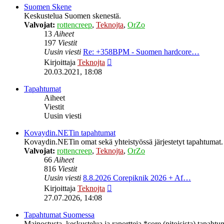
Suomen Skene
Keskustelua Suomen skenestä.
Valvojat:
rottencreep
,
Teknojta
,
OrZo
13
Aiheet
197
Viestit
Uusin viesti
Re: +358BPM - Suomen hardcore…
Näytä
Kirjoittaja
Teknojta
uusin
20.03.2021, 18:08
viesti
Tapahtumat
Aiheet
Viestit
Uusin viesti
Kovaydin.NETin tapahtumat
Kovaydin.NETin omat sekä yhteistyössä järjestetyt tapahtumat.
Valvojat:
rottencreep
,
Teknojta
,
OrZo
66
Aiheet
816
Viestit
Uusin viesti
8.8.2026 Corepiknik 2026 + Af…
Näytä
Kirjoittaja
Teknojta
uusin
27.07.2026, 14:08
viesti
Tapahtumat Suomessa
Mainostusta, keskustelua ja raportteja *core (pitoisista) tapaht