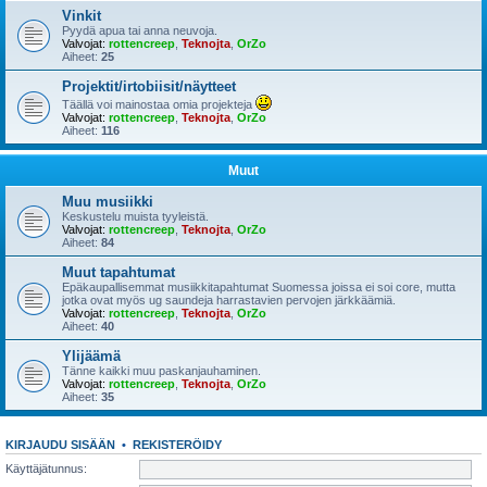
Vinkit
Pyydä apua tai anna neuvoja.
Valvojat:
rottencreep
,
Teknojta
,
OrZo
Aiheet:
25
Projektit/irtobiisit/näytteet
Täällä voi mainostaa omia projekteja
Valvojat:
rottencreep
,
Teknojta
,
OrZo
Aiheet:
116
Muut
Muu musiikki
Keskustelu muista tyyleistä.
Valvojat:
rottencreep
,
Teknojta
,
OrZo
Aiheet:
84
Muut tapahtumat
Epäkaupallisemmat musiikkitapahtumat Suomessa joissa ei soi core, mutta
jotka ovat myös ug saundeja harrastavien pervojen järkkäämiä.
Valvojat:
rottencreep
,
Teknojta
,
OrZo
Aiheet:
40
Ylijäämä
Tänne kaikki muu paskanjauhaminen.
Valvojat:
rottencreep
,
Teknojta
,
OrZo
Aiheet:
35
KIRJAUDU SISÄÄN
•
REKISTERÖIDY
Käyttäjätunnus: