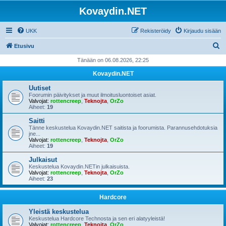
Kovaydin.NET
UKK
Rekisteröidy
Kirjaudu sisään
E
Etusivu
t
Tänään on 06.08.2026, 22:25
s
Kovaydin.NET
i
Uutiset
Foorumin päivitykset ja muut ilmoitusluontoiset asiat.
Valvojat:
rottencreep
,
Teknojta
,
OrZo
Aiheet:
19
Saitti
Tänne keskustelua Kovaydin.NET saitista ja foorumista. Parannusehdotuksia
jne...
Valvojat:
rottencreep
,
Teknojta
,
OrZo
Aiheet:
19
Julkaisut
Keskustelua Kovaydin.NETin julkaisuista.
Valvojat:
rottencreep
,
Teknojta
,
OrZo
Aiheet:
23
Hardcore
Yleistä keskustelua
Keskustelua Hardcore Technosta ja sen eri alatyyleistä!
Valvojat:
rottencreep
,
Teknojta
,
OrZo