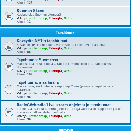
Aiheet:
123
Suomen Skene
Keskustelua Suomen skenestä.
Valvojat:
rottencreep
,
Teknojta
,
OrZo
Aiheet:
13
Tapahtumat
Kovaydin.NETin tapahtumat
Kovaydin.NETin omat sekä yhteistyössä järjestetyt tapahtumat.
Valvojat:
rottencreep
,
Teknojta
,
OrZo
Aiheet:
66
Tapahtumat Suomessa
Mainostusta, keskustelua ja raportteja *core (pitoisista) tapahtumista
Suomessa.
Valvojat:
rottencreep
,
Teknojta
,
OrZo
Aiheet:
192
Tapahtumat maailmalla
Mainostusta, keskustelua ja raportteja *core (pitoisista) tapahtumista
maailmalla.
Valvojat:
rottencreep
,
Teknojta
,
OrZo
Aiheet:
46
Radio/Webradio/Live stream ohjelmat ja tapahtumat
Tänne saa mainostaa *core (pitoisia) radio ja webbiradio häppeninkejä sekä
livenä striimattuja bileitä maailmalta.
Valvojat:
rottencreep
,
Teknojta
,
OrZo
Aiheet:
30
Julkaisut