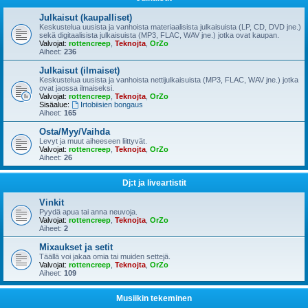
Julkaisut (kaupalliset)
Keskustelua uusista ja vanhoista materiaalisista julkaisuista (LP, CD, DVD jne.)
sekä digitaalisista julkaisuista (MP3, FLAC, WAV jne.) jotka ovat kaupan.
Valvojat:
rottencreep
,
Teknojta
,
OrZo
Aiheet:
236
Julkaisut (ilmaiset)
Keskustelua uusista ja vanhoista nettijulkaisuista (MP3, FLAC, WAV jne.) jotka
ovat jaossa ilmaiseksi.
Valvojat:
rottencreep
,
Teknojta
,
OrZo
Sisäalue:
Irtobiisien bongaus
Aiheet:
165
Osta/Myy/Vaihda
Levyt ja muut aiheeseen liittyvät.
Valvojat:
rottencreep
,
Teknojta
,
OrZo
Aiheet:
26
Dj:t ja liveartistit
Vinkit
Pyydä apua tai anna neuvoja.
Valvojat:
rottencreep
,
Teknojta
,
OrZo
Aiheet:
2
Mixaukset ja setit
Täällä voi jakaa omia tai muiden settejä.
Valvojat:
rottencreep
,
Teknojta
,
OrZo
Aiheet:
109
Musiikin tekeminen