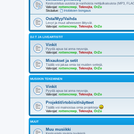
Keskustelua uusista ja vanhoista nettijulkaisuista (MP3, FLAC
Valvojat:
rottencreep
,
Teknojta
,
OrZo
Sisäalue:
Irtobiisien bongaus
Osta/Myy/Vaihda
Levyt ja muut aiheeseen liittyvät.
Valvojat:
rottencreep
,
Teknojta
,
OrZo
DJ:T JA LIVEARTISTIT
Vinkit
Pyydä apua tai anna neuvoja.
Valvojat:
rottencreep
,
Teknojta
,
OrZo
Mixaukset ja setit
Täällä voi jakaa omia tai muiden settejä.
Valvojat:
rottencreep
,
Teknojta
,
OrZo
MUSIIKIN TEKEMINEN
Vinkit
Pyydä apua tai anna neuvoja.
Valvojat:
rottencreep
,
Teknojta
,
OrZo
Projektit/irtobiisit/näytteet
Täällä voi mainostaa omia projekteja
Valvojat:
rottencreep
,
Teknojta
,
OrZo
MUUT
Muu musiikki
Keskustelu muista tyyleistä.