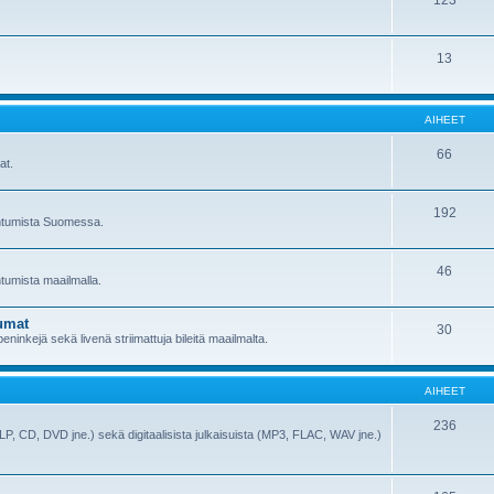
123
13
AIHEET
66
at.
192
pahtumista Suomessa.
46
htumista maailmalla.
umat
30
ninkejä sekä livenä striimattuja bileitä maailmalta.
AIHEET
236
(LP, CD, DVD jne.) sekä digitaalisista julkaisuista (MP3, FLAC, WAV jne.)