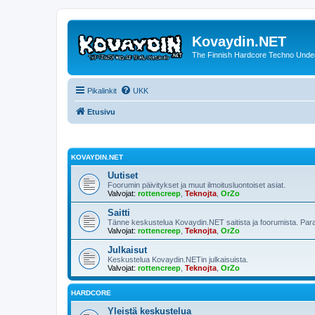
Kovaydin.NET
The Finnish Hardcore Techno Unde
Pikalinkit
UKK
Etusivu
KOVAYDIN.NET
Uutiset
Foorumin päivitykset ja muut ilmoitusluontoiset asiat.
Valvojat:
rottencreep
,
Teknojta
,
OrZo
Saitti
Tänne keskustelua Kovaydin.NET saitista ja foorumista. Para
Valvojat:
rottencreep
,
Teknojta
,
OrZo
Julkaisut
Keskustelua Kovaydin.NETin julkaisuista.
Valvojat:
rottencreep
,
Teknojta
,
OrZo
HARDCORE
Yleistä keskustelua