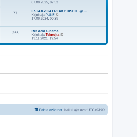
i
ä
07.08.2025, 07:52
s
n
y
t
v
t
i
La 24.8.2024 FREAKY DISCO! @ …
i
77
ä
N
Kirjoittaja
PUKE
e
u
ä
17.08.2024, 00:25
s
u
y
t
s
t
i
i
ä
Re: Acid Cinema
n
255
u
N
Kirjoittaja
Teknojta
v
u
ä
13.11.2021, 19:54
i
s
y
e
i
t
s
n
ä
t
v
u
i
i
u
e
s
s
i
t
n
i
v
i
e
s
t
i
Poista evästeet
Kaikki ajat ovat
UTC+03:00