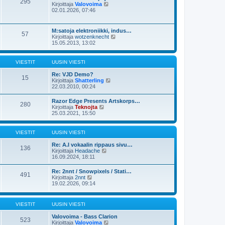
295
u
N
Kirjoittaja
Valovoima
s
u
ä
02.01.2026, 07:46
t
s
y
i
i
t
n
ä
M:satoja elektroniikki, indus…
v
57
u
N
Kirjoittaja
wotzenknecht
i
u
ä
15.05.2013, 13:02
e
s
y
s
i
t
t
n
ä
i
VIESTIT
UUSIN VIESTI
v
u
i
u
Re: VJD Demo?
e
15
s
N
Kirjoittaja
Shatterling
s
i
ä
22.03.2010, 00:24
t
n
y
i
v
t
Razor Edge Presents Artskorps…
i
280
ä
N
Kirjoittaja
Teknojta
e
u
ä
25.03.2021, 15:50
s
u
y
t
s
t
i
i
ä
VIESTIT
UUSIN VIESTI
n
u
v
u
Re: A.I vokaalin rippaus sivu…
i
136
s
N
Kirjoittaja
Headache
e
i
ä
16.09.2024, 18:11
s
n
y
t
v
t
i
Re: 2nnt / Snowpixels / Stati…
i
491
ä
N
Kirjoittaja
2nnt
e
u
ä
19.02.2026, 09:14
s
u
y
t
s
t
i
i
ä
VIESTIT
UUSIN VIESTI
n
u
v
u
Valovoima - Bass Clarion
i
s
523
N
Kirjoittaja
Valovoima
e