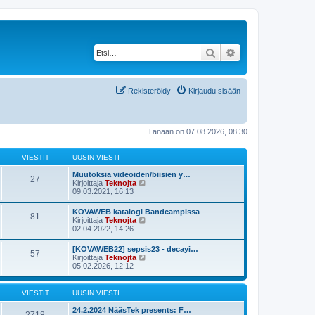
Etsi
Tarkennettu haku
Rekisteröidy
Kirjaudu sisään
Tänään on 07.08.2026, 08:30
VIESTIT
UUSIN VIESTI
Muutoksia videoiden/biisien y…
27
N
Kirjoittaja
Teknojta
ä
09.03.2021, 16:13
y
t
KOVAWEB katalogi Bandcampissa
81
ä
N
Kirjoittaja
Teknojta
u
ä
02.04.2022, 14:26
u
y
s
t
[KOVAWEB22] sepsis23 - decayi…
i
57
ä
N
Kirjoittaja
Teknojta
n
u
ä
05.02.2026, 12:12
v
u
y
i
s
t
e
i
ä
s
VIESTIT
UUSIN VIESTI
n
u
t
v
u
i
24.2.2024 NääsTek presents: F…
i