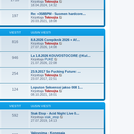
2718
s
N
Kirjoittaja
Teknojta
e
i
ä
18.04.2024, 14:32
s
n
y
t
v
t
i
Re: +358BPM - Suomen hardcore…
i
197
ä
N
Kirjoittaja
Teknojta
e
u
ä
20.03.2021, 18:08
s
u
y
t
s
t
i
i
ä
VIESTIT
UUSIN VIESTI
n
u
v
u
8.8.2026 Corepiknik 2026 + Af…
i
816
s
N
Kirjoittaja
Teknojta
e
i
ä
27.07.2026, 14:08
s
n
y
t
v
t
i
La 1.8.2026 KOUVOSTOCORE @Kul…
i
946
ä
N
Kirjoittaja
PUKE
e
u
ä
21.07.2026, 22:08
s
u
y
t
s
t
i
23.9.2017 So Fucking Future: …
i
254
ä
N
Kirjoittaja
Teknojta
n
u
ä
23.07.2017, 22:51
v
u
y
i
s
t
e
Loputon Sekvenssi jakso 008 1…
i
124
ä
s
N
Kirjoittaja
Teknojta
n
u
t
ä
08.10.2021, 18:01
v
u
i
y
i
s
t
e
i
ä
s
VIESTIT
UUSIN VIESTI
n
u
t
v
u
i
Stak Etop - Acid Night Live 0…
i
592
s
N
Kirjoittaja
stak_etop
e
i
ä
27.07.2019, 14:13
s
n
y
t
v
t
i
i
ä
Valovoima - Konepaja
e