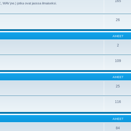
165
, WAV jne.) jotka ovat jaossa ilmaiseksi.
26
AIHEET
2
109
AIHEET
25
116
AIHEET
84