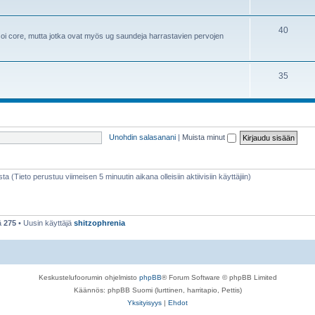
40
i core, mutta jotka ovat myös ug saundeja harrastavien pervojen
35
Unohdin salasanani
|
Muista minut
sta (Tieto perustuu viimeisen 5 minuutin aikana olleisiin aktiivisiin käyttäjiin)
ä
275
• Uusin käyttäjä
shitzophrenia
Keskustelufoorumin ohjelmisto
phpBB
® Forum Software © phpBB Limited
Käännös: phpBB Suomi (lurttinen, harritapio, Pettis)
Yksityisyys
|
Ehdot