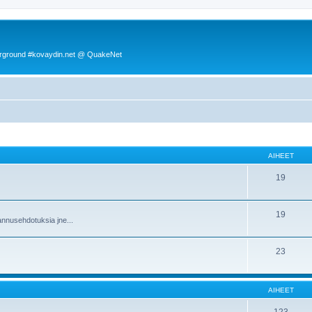
rground #kovaydin.net @ QuakeNet
AIHEET
19
19
nnusehdotuksia jne...
23
AIHEET