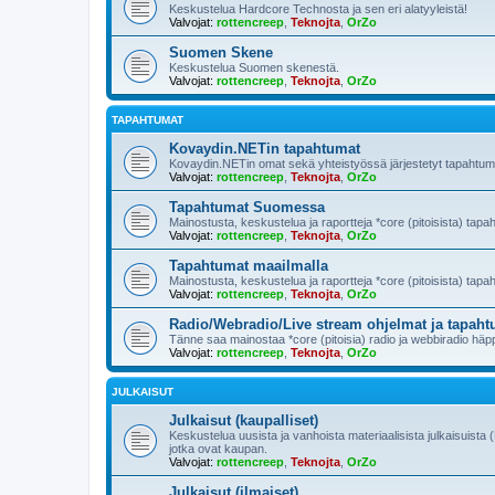
Keskustelua Hardcore Technosta ja sen eri alatyyleistä!
Valvojat:
rottencreep
,
Teknojta
,
OrZo
Suomen Skene
Keskustelua Suomen skenestä.
Valvojat:
rottencreep
,
Teknojta
,
OrZo
TAPAHTUMAT
Kovaydin.NETin tapahtumat
Kovaydin.NETin omat sekä yhteistyössä järjestetyt tapahtum
Valvojat:
rottencreep
,
Teknojta
,
OrZo
Tapahtumat Suomessa
Mainostusta, keskustelua ja raportteja *core (pitoisista) ta
Valvojat:
rottencreep
,
Teknojta
,
OrZo
Tapahtumat maailmalla
Mainostusta, keskustelua ja raportteja *core (pitoisista) tapa
Valvojat:
rottencreep
,
Teknojta
,
OrZo
Radio/Webradio/Live stream ohjelmat ja tapaht
Tänne saa mainostaa *core (pitoisia) radio ja webbiradio häppe
Valvojat:
rottencreep
,
Teknojta
,
OrZo
JULKAISUT
Julkaisut (kaupalliset)
Keskustelua uusista ja vanhoista materiaalisista julkaisuista 
jotka ovat kaupan.
Valvojat:
rottencreep
,
Teknojta
,
OrZo
Julkaisut (ilmaiset)