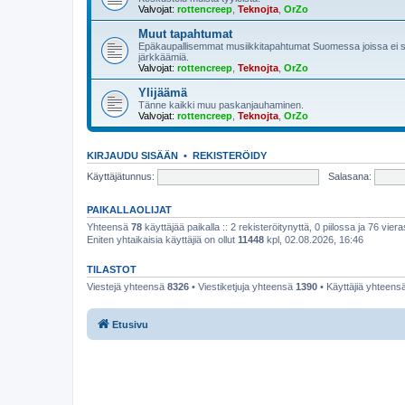
Valvojat:
rottencreep
,
Teknojta
,
OrZo
Muut tapahtumat
Epäkaupallisemmat musiikkitapahtumat Suomessa joissa ei so
järkkäämiä.
Valvojat:
rottencreep
,
Teknojta
,
OrZo
Ylijäämä
Tänne kaikki muu paskanjauhaminen.
Valvojat:
rottencreep
,
Teknojta
,
OrZo
KIRJAUDU SISÄÄN
•
REKISTERÖIDY
Käyttäjätunnus:
Salasana:
PAIKALLAOLIJAT
Yhteensä
78
käyttäjää paikalla :: 2 rekisteröitynyttä, 0 piilossa ja 76 viera
Eniten yhtaikaisia käyttäjiä on ollut
11448
kpl, 02.08.2026, 16:46
TILASTOT
Viestejä yhteensä
8326
• Viestiketjuja yhteensä
1390
• Käyttäjiä yhteens
Etusivu