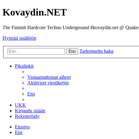
Kovaydin.NET
The Finnish Hardcore Techno Underground #kovaydin.net @ Quake
Hyppää sisältöön
Tarkennettu haku
Etsi
Pikalinkit
Vastaamattomat aiheet
Aktiiviset viestiketjut
Etsi
UKK
Kirjaudu sisään
Rekisteröidy
Etusivu
Etsi