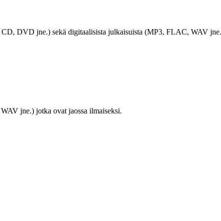
LP, CD, DVD jne.) sekä digitaalisista julkaisuista (MP3, FLAC, WAV jne.
WAV jne.) jotka ovat jaossa ilmaiseksi.