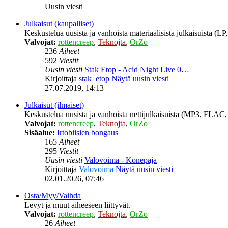
Uusin viesti
Julkaisut (kaupalliset)
Keskustelua uusista ja vanhoista materiaalisista julkaisuista (
Valvojat:
rottencreep
,
Teknojta
,
OrZo
236
Aiheet
592
Viestit
Uusin viesti
Stak Etop - Acid Night Live 0…
Kirjoittaja
stak_etop
Näytä uusin viesti
27.07.2019, 14:13
Julkaisut (ilmaiset)
Keskustelua uusista ja vanhoista nettijulkaisuista (MP3, FLAC, 
Valvojat:
rottencreep
,
Teknojta
,
OrZo
Sisäalue:
Irtobiisien bongaus
165
Aiheet
295
Viestit
Uusin viesti
Valovoima - Konepaja
Kirjoittaja
Valovoima
Näytä uusin viesti
02.01.2026, 07:46
Osta/Myy/Vaihda
Levyt ja muut aiheeseen liittyvät.
Valvojat:
rottencreep
,
Teknojta
,
OrZo
26
Aiheet