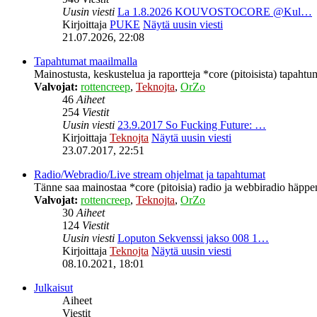
Uusin viesti
La 1.8.2026 KOUVOSTOCORE @Kul…
Kirjoittaja
PUKE
Näytä uusin viesti
21.07.2026, 22:08
Tapahtumat maailmalla
Mainostusta, keskustelua ja raportteja *core (pitoisista) tapahtu
Valvojat:
rottencreep
,
Teknojta
,
OrZo
46
Aiheet
254
Viestit
Uusin viesti
23.9.2017 So Fucking Future: …
Kirjoittaja
Teknojta
Näytä uusin viesti
23.07.2017, 22:51
Radio/Webradio/Live stream ohjelmat ja tapahtumat
Tänne saa mainostaa *core (pitoisia) radio ja webbiradio häppeni
Valvojat:
rottencreep
,
Teknojta
,
OrZo
30
Aiheet
124
Viestit
Uusin viesti
Loputon Sekvenssi jakso 008 1…
Kirjoittaja
Teknojta
Näytä uusin viesti
08.10.2021, 18:01
Julkaisut
Aiheet
Viestit