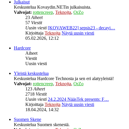
Julkaisut
Keskustelua Kovaydin.NETin julkaisuista.
Valvojat:
rottencreep
,
Teknojta
,
OrZo
23
Aiheet
57
Viestit
Uusin viesti
[KOVAWEB22] sepsis23 - decayi…
Kirjoittaja
Teknojta
Näytä uusin viesti
05.02.2026, 12:12
Hardcore
Aiheet
Viestit
Uusin viesti
Yleistä keskustelua
Keskustelua Hardcore Technosta ja sen eri alatyyleistä!
Valvojat:
rottencreep
,
Teknojta
,
OrZo
123
Aiheet
2718
Viestit
Uusin viesti
24.2.2024 NääsTek presents: F…
Kirjoittaja
Teknojta
Näytä uusin viesti
18.04.2024, 14:32
Suomen Skene
Keskustelua Suomen skenestä.