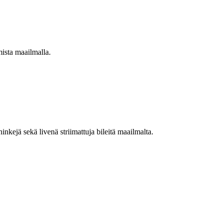
mista maailmalla.
nkejä sekä livenä striimattuja bileitä maailmalta.