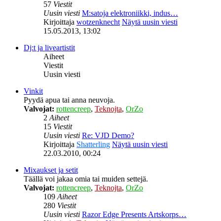
57
Viestit
Uusin viesti
M:satoja elektroniikki, indus…
Kirjoittaja
wotzenknecht
Näytä uusin viesti
15.05.2013, 13:02
Dj:t ja liveartistit
Aiheet
Viestit
Uusin viesti
Vinkit
Pyydä apua tai anna neuvoja.
Valvojat:
rottencreep
,
Teknojta
,
OrZo
2
Aiheet
15
Viestit
Uusin viesti
Re: VJD Demo?
Kirjoittaja
Shatterling
Näytä uusin viesti
22.03.2010, 00:24
Mixaukset ja setit
Täällä voi jakaa omia tai muiden settejä.
Valvojat:
rottencreep
,
Teknojta
,
OrZo
109
Aiheet
280
Viestit
Uusin viesti
Razor Edge Presents Artskorps…