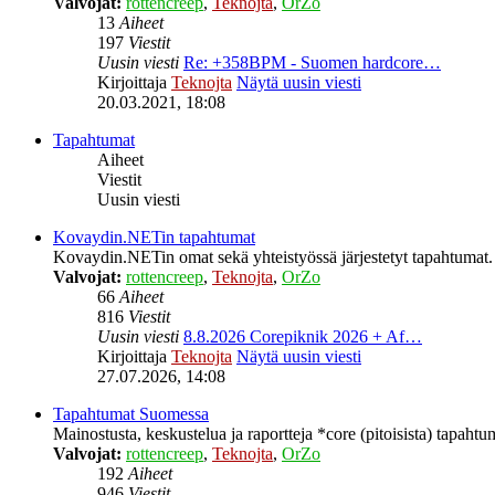
Valvojat:
rottencreep
,
Teknojta
,
OrZo
13
Aiheet
197
Viestit
Uusin viesti
Re: +358BPM - Suomen hardcore…
Kirjoittaja
Teknojta
Näytä uusin viesti
20.03.2021, 18:08
Tapahtumat
Aiheet
Viestit
Uusin viesti
Kovaydin.NETin tapahtumat
Kovaydin.NETin omat sekä yhteistyössä järjestetyt tapahtumat.
Valvojat:
rottencreep
,
Teknojta
,
OrZo
66
Aiheet
816
Viestit
Uusin viesti
8.8.2026 Corepiknik 2026 + Af…
Kirjoittaja
Teknojta
Näytä uusin viesti
27.07.2026, 14:08
Tapahtumat Suomessa
Mainostusta, keskustelua ja raportteja *core (pitoisista) tapaht
Valvojat:
rottencreep
,
Teknojta
,
OrZo
192
Aiheet
946
Viestit