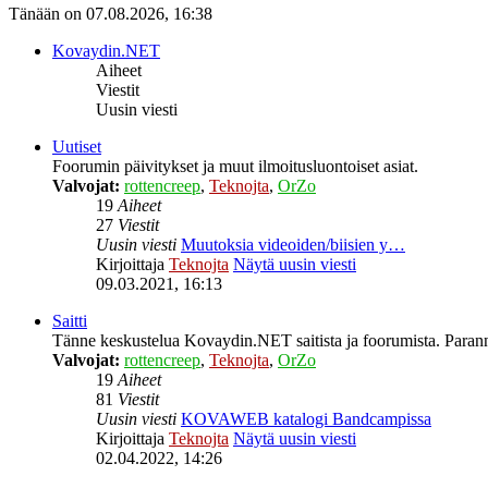
Tänään on 07.08.2026, 16:38
Kovaydin.NET
Aiheet
Viestit
Uusin viesti
Uutiset
Foorumin päivitykset ja muut ilmoitusluontoiset asiat.
Valvojat:
rottencreep
,
Teknojta
,
OrZo
19
Aiheet
27
Viestit
Uusin viesti
Muutoksia videoiden/biisien y…
Kirjoittaja
Teknojta
Näytä uusin viesti
09.03.2021, 16:13
Saitti
Tänne keskustelua Kovaydin.NET saitista ja foorumista. Parann
Valvojat:
rottencreep
,
Teknojta
,
OrZo
19
Aiheet
81
Viestit
Uusin viesti
KOVAWEB katalogi Bandcampissa
Kirjoittaja
Teknojta
Näytä uusin viesti
02.04.2022, 14:26