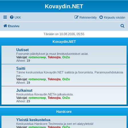
Kovaydin.NET
UKK
Rekisteröidy
Kirjaudu sisään
E
Etusivu
t
Tänään on 10.08.2026, 05:55
s
Kovaydin.NET
i
Uutiset
Foorumin päivitykset ja muut ilmoitusluontoiset asiat.
Valvojat:
rottencreep
,
Teknojta
,
OrZo
Aiheet:
19
Saitti
Tänne keskustelua Kovaydin.NET saitista ja foorumista. Parannusehdotuksia
jne...
Valvojat:
rottencreep
,
Teknojta
,
OrZo
Aiheet:
19
Julkaisut
Keskustelua Kovaydin.NETin julkaisuista.
Valvojat:
rottencreep
,
Teknojta
,
OrZo
Aiheet:
23
Hardcore
Yleistä keskustelua
Keskustelua Hardcore Technosta ja sen eri alatyyleistä!
Valvojat:
rottencreep
,
Teknojta
,
OrZo