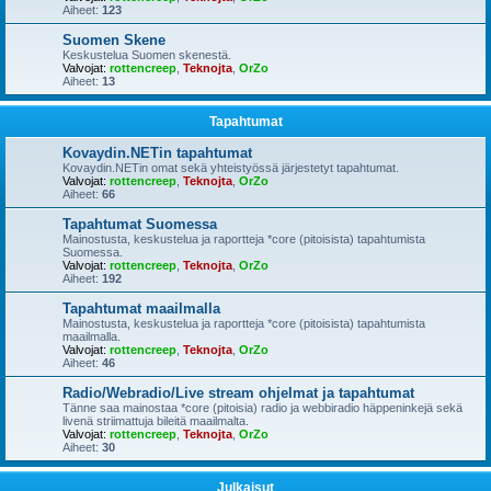
Aiheet:
123
Suomen Skene
Keskustelua Suomen skenestä.
Valvojat:
rottencreep
,
Teknojta
,
OrZo
Aiheet:
13
Tapahtumat
Kovaydin.NETin tapahtumat
Kovaydin.NETin omat sekä yhteistyössä järjestetyt tapahtumat.
Valvojat:
rottencreep
,
Teknojta
,
OrZo
Aiheet:
66
Tapahtumat Suomessa
Mainostusta, keskustelua ja raportteja *core (pitoisista) tapahtumista
Suomessa.
Valvojat:
rottencreep
,
Teknojta
,
OrZo
Aiheet:
192
Tapahtumat maailmalla
Mainostusta, keskustelua ja raportteja *core (pitoisista) tapahtumista
maailmalla.
Valvojat:
rottencreep
,
Teknojta
,
OrZo
Aiheet:
46
Radio/Webradio/Live stream ohjelmat ja tapahtumat
Tänne saa mainostaa *core (pitoisia) radio ja webbiradio häppeninkejä sekä
livenä striimattuja bileitä maailmalta.
Valvojat:
rottencreep
,
Teknojta
,
OrZo
Aiheet:
30
Julkaisut