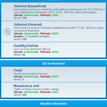
Julkaisut (kaupalliset)
Keskustelua uusista ja vanhoista materiaalisista julkaisuista (LP, CD, DVD jne.)
sekä digitaalisista julkaisuista (MP3, FLAC, WAV jne.) jotka ovat kaupan.
Valvojat:
rottencreep
,
Teknojta
,
OrZo
Aiheet:
236
Julkaisut (ilmaiset)
Keskustelua uusista ja vanhoista nettijulkaisuista (MP3, FLAC, WAV jne.) jotka
ovat jaossa ilmaiseksi.
Valvojat:
rottencreep
,
Teknojta
,
OrZo
Sisäalue:
Irtobiisien bongaus
Aiheet:
165
Osta/Myy/Vaihda
Levyt ja muut aiheeseen liittyvät.
Valvojat:
rottencreep
,
Teknojta
,
OrZo
Aiheet:
26
Dj:t ja liveartistit
Vinkit
Pyydä apua tai anna neuvoja.
Valvojat:
rottencreep
,
Teknojta
,
OrZo
Aiheet:
2
Mixaukset ja setit
Täällä voi jakaa omia tai muiden settejä.
Valvojat:
rottencreep
,
Teknojta
,
OrZo
Aiheet:
109
Musiikin tekeminen