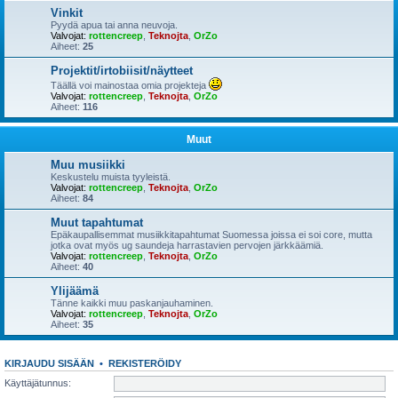
Vinkit
Pyydä apua tai anna neuvoja.
Valvojat:
rottencreep
,
Teknojta
,
OrZo
Aiheet:
25
Projektit/irtobiisit/näytteet
Täällä voi mainostaa omia projekteja
Valvojat:
rottencreep
,
Teknojta
,
OrZo
Aiheet:
116
Muut
Muu musiikki
Keskustelu muista tyyleistä.
Valvojat:
rottencreep
,
Teknojta
,
OrZo
Aiheet:
84
Muut tapahtumat
Epäkaupallisemmat musiikkitapahtumat Suomessa joissa ei soi core, mutta
jotka ovat myös ug saundeja harrastavien pervojen järkkäämiä.
Valvojat:
rottencreep
,
Teknojta
,
OrZo
Aiheet:
40
Ylijäämä
Tänne kaikki muu paskanjauhaminen.
Valvojat:
rottencreep
,
Teknojta
,
OrZo
Aiheet:
35
KIRJAUDU SISÄÄN
•
REKISTERÖIDY
Käyttäjätunnus: