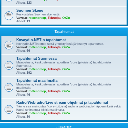
Aiheet:
123
Suomen Skene
Keskustelua Suomen skenestä.
Valvojat:
rottencreep
,
Teknojta
,
OrZo
Aiheet:
13
Tapahtumat
Kovaydin.NETin tapahtumat
Kovaydin.NETin omat sekä yhteistyössä järjestetyt tapahtumat.
Valvojat:
rottencreep
,
Teknojta
,
OrZo
Aiheet:
66
Tapahtumat Suomessa
Mainostusta, keskustelua ja raportteja *core (pitoisista) tapahtumista
Suomessa.
Valvojat:
rottencreep
,
Teknojta
,
OrZo
Aiheet:
192
Tapahtumat maailmalla
Mainostusta, keskustelua ja raportteja *core (pitoisista) tapahtumista
maailmalla.
Valvojat:
rottencreep
,
Teknojta
,
OrZo
Aiheet:
46
Radio/Webradio/Live stream ohjelmat ja tapahtumat
Tänne saa mainostaa *core (pitoisia) radio ja webbiradio häppeninkejä sekä
livenä striimattuja bileitä maailmalta.
Valvojat:
rottencreep
,
Teknojta
,
OrZo
Aiheet:
30
Julkaisut