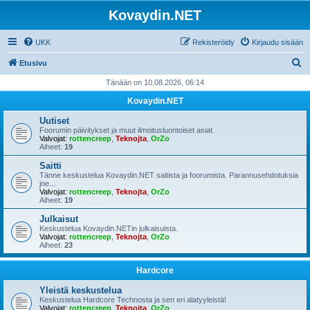
Kovaydin.NET
UKK
Rekisteröidy
Kirjaudu sisään
E
Etusivu
t
Tänään on 10.08.2026, 06:14
s
Kovaydin.NET
i
Uutiset
Foorumin päivitykset ja muut ilmoitusluontoiset asiat.
Valvojat:
rottencreep
,
Teknojta
,
OrZo
Aiheet:
19
Saitti
Tänne keskustelua Kovaydin.NET saitista ja foorumista. Parannusehdotuksia
jne...
Valvojat:
rottencreep
,
Teknojta
,
OrZo
Aiheet:
19
Julkaisut
Keskustelua Kovaydin.NETin julkaisuista.
Valvojat:
rottencreep
,
Teknojta
,
OrZo
Aiheet:
23
Hardcore
Yleistä keskustelua
Keskustelua Hardcore Technosta ja sen eri alatyyleistä!
Valvojat:
rottencreep
,
Teknojta
,
OrZo