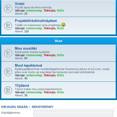
Vinkit
Pyydä apua tai anna neuvoja.
Valvojat:
rottencreep
,
Teknojta
,
OrZo
Aiheet:
25
Projektit/irtobiisit/näytteet
Täällä voi mainostaa omia projekteja
Valvojat:
rottencreep
,
Teknojta
,
OrZo
Aiheet:
116
Muut
Muu musiikki
Keskustelu muista tyyleistä.
Valvojat:
rottencreep
,
Teknojta
,
OrZo
Aiheet:
84
Muut tapahtumat
Epäkaupallisemmat musiikkitapahtumat Suomessa joissa ei soi core, mutta
jotka ovat myös ug saundeja harrastavien pervojen järkkäämiä.
Valvojat:
rottencreep
,
Teknojta
,
OrZo
Aiheet:
40
Ylijäämä
Tänne kaikki muu paskanjauhaminen.
Valvojat:
rottencreep
,
Teknojta
,
OrZo
Aiheet:
35
KIRJAUDU SISÄÄN
•
REKISTERÖIDY
Käyttäjätunnus: