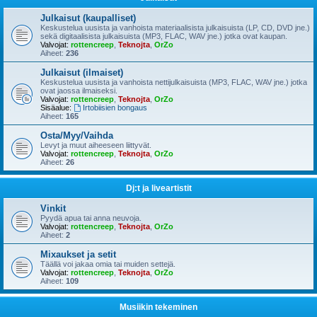
Julkaisut (kaupalliset)
Keskustelua uusista ja vanhoista materiaalisista julkaisuista (LP, CD, DVD jne.)
sekä digitaalisista julkaisuista (MP3, FLAC, WAV jne.) jotka ovat kaupan.
Valvojat:
rottencreep
,
Teknojta
,
OrZo
Aiheet:
236
Julkaisut (ilmaiset)
Keskustelua uusista ja vanhoista nettijulkaisuista (MP3, FLAC, WAV jne.) jotka
ovat jaossa ilmaiseksi.
Valvojat:
rottencreep
,
Teknojta
,
OrZo
Sisäalue:
Irtobiisien bongaus
Aiheet:
165
Osta/Myy/Vaihda
Levyt ja muut aiheeseen liittyvät.
Valvojat:
rottencreep
,
Teknojta
,
OrZo
Aiheet:
26
Dj:t ja liveartistit
Vinkit
Pyydä apua tai anna neuvoja.
Valvojat:
rottencreep
,
Teknojta
,
OrZo
Aiheet:
2
Mixaukset ja setit
Täällä voi jakaa omia tai muiden settejä.
Valvojat:
rottencreep
,
Teknojta
,
OrZo
Aiheet:
109
Musiikin tekeminen