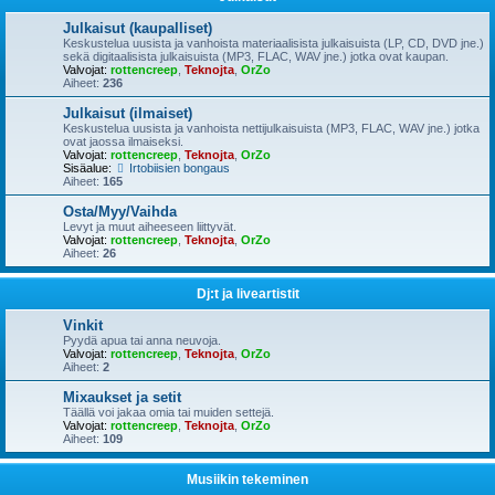
Julkaisut (kaupalliset)
Keskustelua uusista ja vanhoista materiaalisista julkaisuista (LP, CD, DVD jne.)
sekä digitaalisista julkaisuista (MP3, FLAC, WAV jne.) jotka ovat kaupan.
Valvojat:
rottencreep
,
Teknojta
,
OrZo
Aiheet:
236
Julkaisut (ilmaiset)
Keskustelua uusista ja vanhoista nettijulkaisuista (MP3, FLAC, WAV jne.) jotka
ovat jaossa ilmaiseksi.
Valvojat:
rottencreep
,
Teknojta
,
OrZo
Sisäalue:
Irtobiisien bongaus
Aiheet:
165
Osta/Myy/Vaihda
Levyt ja muut aiheeseen liittyvät.
Valvojat:
rottencreep
,
Teknojta
,
OrZo
Aiheet:
26
Dj:t ja liveartistit
Vinkit
Pyydä apua tai anna neuvoja.
Valvojat:
rottencreep
,
Teknojta
,
OrZo
Aiheet:
2
Mixaukset ja setit
Täällä voi jakaa omia tai muiden settejä.
Valvojat:
rottencreep
,
Teknojta
,
OrZo
Aiheet:
109
Musiikin tekeminen