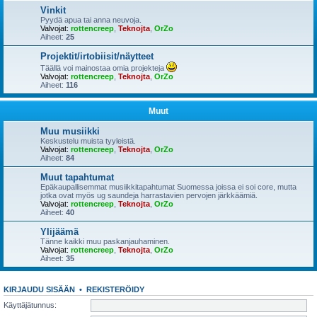
Vinkit
Pyydä apua tai anna neuvoja.
Valvojat:
rottencreep
,
Teknojta
,
OrZo
Aiheet:
25
Projektit/irtobiisit/näytteet
Täällä voi mainostaa omia projekteja
Valvojat:
rottencreep
,
Teknojta
,
OrZo
Aiheet:
116
Muut
Muu musiikki
Keskustelu muista tyyleistä.
Valvojat:
rottencreep
,
Teknojta
,
OrZo
Aiheet:
84
Muut tapahtumat
Epäkaupallisemmat musiikkitapahtumat Suomessa joissa ei soi core, mutta
jotka ovat myös ug saundeja harrastavien pervojen järkkäämiä.
Valvojat:
rottencreep
,
Teknojta
,
OrZo
Aiheet:
40
Ylijäämä
Tänne kaikki muu paskanjauhaminen.
Valvojat:
rottencreep
,
Teknojta
,
OrZo
Aiheet:
35
KIRJAUDU SISÄÄN
•
REKISTERÖIDY
Käyttäjätunnus: