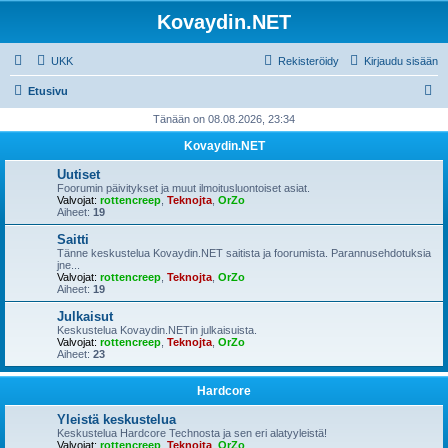
Kovaydin.NET
UKK
Rekisteröidy
Kirjaudu sisään
E
Etusivu
t
Tänään on 08.08.2026, 23:34
s
Kovaydin.NET
i
Uutiset
Foorumin päivitykset ja muut ilmoitusluontoiset asiat.
Valvojat:
rottencreep
,
Teknojta
,
OrZo
Aiheet:
19
Saitti
Tänne keskustelua Kovaydin.NET saitista ja foorumista. Parannusehdotuksia
jne...
Valvojat:
rottencreep
,
Teknojta
,
OrZo
Aiheet:
19
Julkaisut
Keskustelua Kovaydin.NETin julkaisuista.
Valvojat:
rottencreep
,
Teknojta
,
OrZo
Aiheet:
23
Hardcore
Yleistä keskustelua
Keskustelua Hardcore Technosta ja sen eri alatyyleistä!
Valvojat:
rottencreep
,
Teknojta
,
OrZo