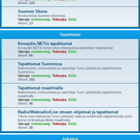
Aiheet:
123
Suomen Skene
Keskustelua Suomen skenestä.
Valvojat:
rottencreep
,
Teknojta
,
OrZo
Aiheet:
13
Tapahtumat
Kovaydin.NETin tapahtumat
Kovaydin.NETin omat sekä yhteistyössä järjestetyt tapahtumat.
Valvojat:
rottencreep
,
Teknojta
,
OrZo
Aiheet:
66
Tapahtumat Suomessa
Mainostusta, keskustelua ja raportteja *core (pitoisista) tapahtumista
Suomessa.
Valvojat:
rottencreep
,
Teknojta
,
OrZo
Aiheet:
192
Tapahtumat maailmalla
Mainostusta, keskustelua ja raportteja *core (pitoisista) tapahtumista
maailmalla.
Valvojat:
rottencreep
,
Teknojta
,
OrZo
Aiheet:
46
Radio/Webradio/Live stream ohjelmat ja tapahtumat
Tänne saa mainostaa *core (pitoisia) radio ja webbiradio häppeninkejä sekä
livenä striimattuja bileitä maailmalta.
Valvojat:
rottencreep
,
Teknojta
,
OrZo
Aiheet:
30
Julkaisut