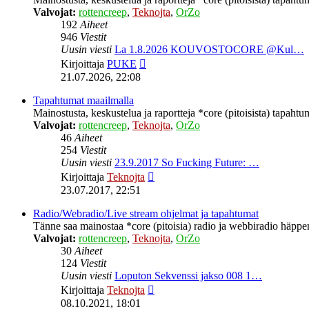
Valvojat:
rottencreep
,
Teknojta
,
OrZo
192
Aiheet
946
Viestit
Uusin viesti
La 1.8.2026 KOUVOSTOCORE @Kul…
Näytä
Kirjoittaja
PUKE
uusin
21.07.2026, 22:08
viesti
Tapahtumat maailmalla
Mainostusta, keskustelua ja raportteja *core (pitoisista) tapahtu
Valvojat:
rottencreep
,
Teknojta
,
OrZo
46
Aiheet
254
Viestit
Uusin viesti
23.9.2017 So Fucking Future: …
Näytä
Kirjoittaja
Teknojta
uusin
23.07.2017, 22:51
viesti
Radio/Webradio/Live stream ohjelmat ja tapahtumat
Tänne saa mainostaa *core (pitoisia) radio ja webbiradio häppeni
Valvojat:
rottencreep
,
Teknojta
,
OrZo
30
Aiheet
124
Viestit
Uusin viesti
Loputon Sekvenssi jakso 008 1…
Näytä
Kirjoittaja
Teknojta
uusin
08.10.2021, 18:01