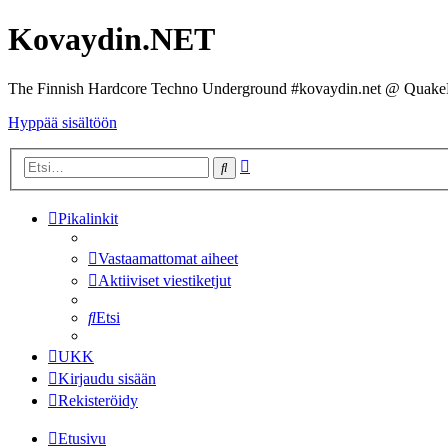
Kovaydin.NET
The Finnish Hardcore Techno Underground #kovaydin.net @ Quake
Hyppää sisältöön
Tarkennettu
Etsi
haku
Pikalinkit
Vastaamattomat aiheet
Aktiiviset viestiketjut
Etsi
UKK
Kirjaudu sisään
Rekisteröidy
Etusivu