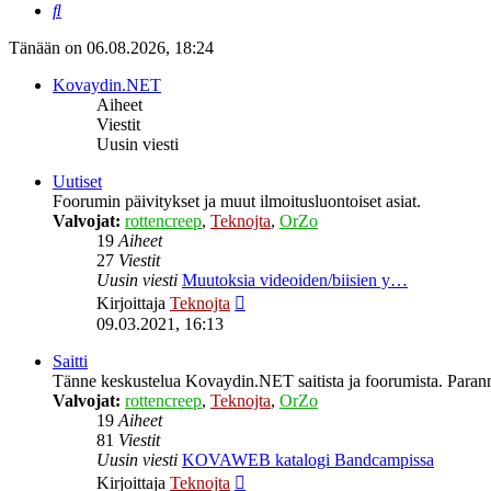
Etsi
Tänään on 06.08.2026, 18:24
Kovaydin.NET
Aiheet
Viestit
Uusin viesti
Uutiset
Foorumin päivitykset ja muut ilmoitusluontoiset asiat.
Valvojat:
rottencreep
,
Teknojta
,
OrZo
19
Aiheet
27
Viestit
Uusin viesti
Muutoksia videoiden/biisien y…
Näytä
Kirjoittaja
Teknojta
uusin
09.03.2021, 16:13
viesti
Saitti
Tänne keskustelua Kovaydin.NET saitista ja foorumista. Parann
Valvojat:
rottencreep
,
Teknojta
,
OrZo
19
Aiheet
81
Viestit
Uusin viesti
KOVAWEB katalogi Bandcampissa
Näytä
Kirjoittaja
Teknojta