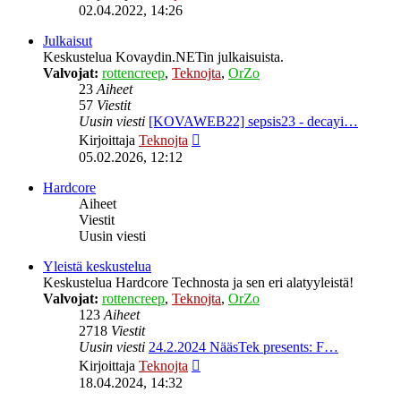
uusin
02.04.2022, 14:26
viesti
Julkaisut
Keskustelua Kovaydin.NETin julkaisuista.
Valvojat:
rottencreep
,
Teknojta
,
OrZo
23
Aiheet
57
Viestit
Uusin viesti
[KOVAWEB22] sepsis23 - decayi…
Näytä
Kirjoittaja
Teknojta
uusin
05.02.2026, 12:12
viesti
Hardcore
Aiheet
Viestit
Uusin viesti
Yleistä keskustelua
Keskustelua Hardcore Technosta ja sen eri alatyyleistä!
Valvojat:
rottencreep
,
Teknojta
,
OrZo
123
Aiheet
2718
Viestit
Uusin viesti
24.2.2024 NääsTek presents: F…
Näytä
Kirjoittaja
Teknojta
uusin
18.04.2024, 14:32
viesti