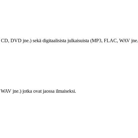
LP, CD, DVD jne.) sekä digitaalisista julkaisuista (MP3, FLAC, WAV jne.
WAV jne.) jotka ovat jaossa ilmaiseksi.