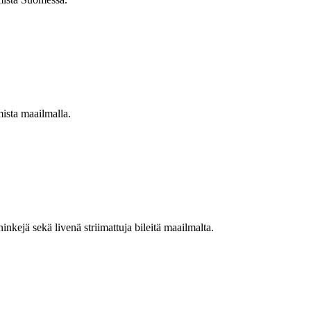
mista maailmalla.
nkejä sekä livenä striimattuja bileitä maailmalta.