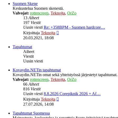
Suomen Skene
Keskustelua Suomen skenestä.
Valvojat:
rottencreep
,
Teknojta
,
OrZo
13
Aiheet
197
Viestit
Uusin viesti
Re: +358BPM - Suomen hardcore…
Näytä
Kirjoittaja
Teknojta
uusin
20.03.2021, 18:08
viesti
Tapahtumat
Aiheet
Viestit
Uusin viesti
Kovaydin.NETin tapahtumat
Kovaydin.NETin omat sekä yhteistyössä järjestetyt tapahtumat.
Valvojat:
rottencreep
,
Teknojta
,
OrZo
66
Aiheet
816
Viestit
Uusin viesti
8.8.2026 Corepiknik 2026 + Af…
Näytä
Kirjoittaja
Teknojta
uusin
27.07.2026, 14:08
viesti
Tapahtumat Suomessa
Mainostusta, keskustelua ja raportteja *core (pitoisista) tapaht