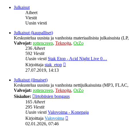
viesti
Julkaisut
Aiheet
Viestit
Uusin viesti
Julkaisut (kaupalliset)
Keskustelua uusista ja vanhoista materiaalisista julkaisuista (
Valvojat:
rottencreep
,
Teknojta
,
OrZo
236
Aiheet
592
Viestit
Uusin viesti
Stak Etop - Acid Night Live 0…
Näytä
Kirjoittaja
stak_etop
uusin
27.07.2019, 14:13
viesti
Julkaisut (ilmaiset)
Keskustelua uusista ja vanhoista nettijulkaisuista (MP3, FLAC, 
Valvojat:
rottencreep
,
Teknojta
,
OrZo
Sisäalue:
Irtobiisien bongaus
165
Aiheet
295
Viestit
Uusin viesti
Valovoima - Konepaja
Näytä
Kirjoittaja
Valovoima
uusin
02.01.2026, 07:46
viesti