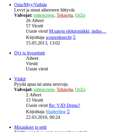
Osta/Myy/Vaihda
Levyt ja muut aiheeseen liittyvät.
Valvojat:
rottencreep
,
Teknojta
,
OrZo
26
Aiheet
57
Viestit
Uusin viesti
M:satoja elektroniikki, indus…
Näytä
Kirjoittaja
wotzenknecht
uusin
15.05.2013, 13:02
viesti
Dj:t ja liveartistit
Aiheet
Viestit
Uusin viesti
Vinkit
Pyydä apua tai anna neuvoja.
Valvojat:
rottencreep
,
Teknojta
,
OrZo
2
Aiheet
15
Viestit
Uusin viesti
Re: VJD Demo?
Näytä
Kirjoittaja
Shatterling
uusin
22.03.2010, 00:24
viesti
Mixaukset ja setit