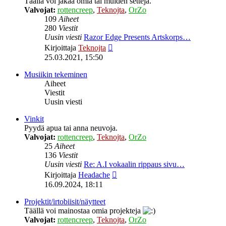
Täällä voi jakaa omia tai muiden settejä.
Valvojat:
rottencreep
,
Teknojta
,
OrZo
109
Aiheet
280
Viestit
Uusin viesti
Razor Edge Presents Artskorps…
Näytä
Kirjoittaja
Teknojta
uusin
25.03.2021, 15:50
viesti
Musiikin tekeminen
Aiheet
Viestit
Uusin viesti
Vinkit
Pyydä apua tai anna neuvoja.
Valvojat:
rottencreep
,
Teknojta
,
OrZo
25
Aiheet
136
Viestit
Uusin viesti
Re: A.I vokaalin rippaus sivu…
Näytä
Kirjoittaja
Headache
uusin
16.09.2024, 18:11
viesti
Projektit/irtobiisit/näytteet
Täällä voi mainostaa omia projekteja
Valvojat:
rottencreep
,
Teknojta
,
OrZo