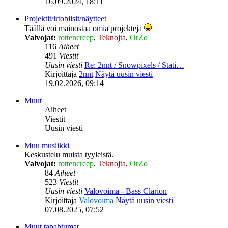
16.09.2024, 18:11
Projektit/irtobiisit/näytteet
Täällä voi mainostaa omia projekteja
Valvojat:
rottencreep
,
Teknojta
,
OrZo
116
Aiheet
491
Viestit
Uusin viesti
Re: 2nnt / Snowpixels / Stati…
Kirjoittaja
2nnt
Näytä uusin viesti
19.02.2026, 09:14
Muut
Aiheet
Viestit
Uusin viesti
Muu musiikki
Keskustelu muista tyyleistä.
Valvojat:
rottencreep
,
Teknojta
,
OrZo
84
Aiheet
523
Viestit
Uusin viesti
Valovoima - Bass Clarion
Kirjoittaja
Valovoima
Näytä uusin viesti
07.08.2025, 07:52
Muut tapahtumat