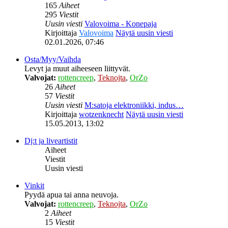
165
Aiheet
295
Viestit
Uusin viesti
Valovoima - Konepaja
Kirjoittaja
Valovoima
Näytä uusin viesti
02.01.2026, 07:46
Osta/Myy/Vaihda
Levyt ja muut aiheeseen liittyvät.
Valvojat:
rottencreep
,
Teknojta
,
OrZo
26
Aiheet
57
Viestit
Uusin viesti
M:satoja elektroniikki, indus…
Kirjoittaja
wotzenknecht
Näytä uusin viesti
15.05.2013, 13:02
Dj:t ja liveartistit
Aiheet
Viestit
Uusin viesti
Vinkit
Pyydä apua tai anna neuvoja.
Valvojat:
rottencreep
,
Teknojta
,
OrZo
2
Aiheet
15
Viestit