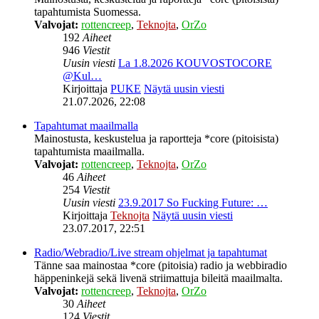
tapahtumista Suomessa.
Valvojat:
rottencreep
,
Teknojta
,
OrZo
192
Aiheet
946
Viestit
Uusin viesti
La 1.8.2026 KOUVOSTOCORE
@Kul…
Kirjoittaja
PUKE
Näytä uusin viesti
21.07.2026, 22:08
Tapahtumat maailmalla
Mainostusta, keskustelua ja raportteja *core (pitoisista)
tapahtumista maailmalla.
Valvojat:
rottencreep
,
Teknojta
,
OrZo
46
Aiheet
254
Viestit
Uusin viesti
23.9.2017 So Fucking Future: …
Kirjoittaja
Teknojta
Näytä uusin viesti
23.07.2017, 22:51
Radio/Webradio/Live stream ohjelmat ja tapahtumat
Tänne saa mainostaa *core (pitoisia) radio ja webbiradio
häppeninkejä sekä livenä striimattuja bileitä maailmalta.
Valvojat:
rottencreep
,
Teknojta
,
OrZo
30
Aiheet
124
Viestit