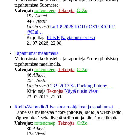
tapahtumista Suomessa.
Valvojat:
rottencreep
,
Teknojta
,
OrZo
192
Aiheet
946
Viestit
Uusin viesti
La 1.8.2026 KOUVOSTOCORE
@Kul…
Kirjoittaja
PUKE
Näytä uusin viesti
21.07.2026, 22:08
Tapahtumat maailmalla
Mainostusta, keskustelua ja raportteja *core (pitoisista)
tapahtumista maailmalla.
Valvojat:
rottencreep
,
Teknojta
,
OrZo
46
Aiheet
254
Viestit
Uusin viesti
23.9.2017 So Fucking Future: …
Kirjoittaja
Teknojta
Näytä uusin viesti
23.07.2017, 22:51
Radio/Webradio/Live stream ohjelmat ja tapahtumat
Tänne saa mainostaa *core (pitoisia) radio ja webbiradio
häppeninkejä sekä livenä striimattuja bileitä maailmalta.
Valvojat:
rottencreep
,
Teknojta
,
OrZo
30
Aiheet
124
Viestit