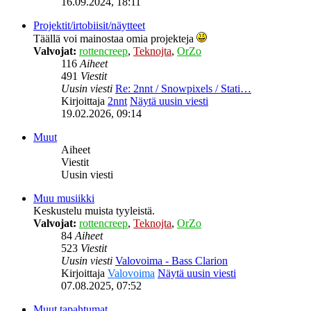
16.09.2024, 18:11
Projektit/irtobiisit/näytteet
Täällä voi mainostaa omia projekteja
Valvojat:
rottencreep
,
Teknojta
,
OrZo
116
Aiheet
491
Viestit
Uusin viesti
Re: 2nnt / Snowpixels / Stati…
Kirjoittaja
2nnt
Näytä uusin viesti
19.02.2026, 09:14
Muut
Aiheet
Viestit
Uusin viesti
Muu musiikki
Keskustelu muista tyyleistä.
Valvojat:
rottencreep
,
Teknojta
,
OrZo
84
Aiheet
523
Viestit
Uusin viesti
Valovoima - Bass Clarion
Kirjoittaja
Valovoima
Näytä uusin viesti
07.08.2025, 07:52
Muut tapahtumat