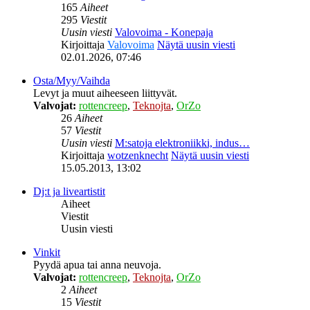
165
Aiheet
295
Viestit
Uusin viesti
Valovoima - Konepaja
Kirjoittaja
Valovoima
Näytä uusin viesti
02.01.2026, 07:46
Osta/Myy/Vaihda
Levyt ja muut aiheeseen liittyvät.
Valvojat:
rottencreep
,
Teknojta
,
OrZo
26
Aiheet
57
Viestit
Uusin viesti
M:satoja elektroniikki, indus…
Kirjoittaja
wotzenknecht
Näytä uusin viesti
15.05.2013, 13:02
Dj:t ja liveartistit
Aiheet
Viestit
Uusin viesti
Vinkit
Pyydä apua tai anna neuvoja.
Valvojat:
rottencreep
,
Teknojta
,
OrZo
2
Aiheet
15
Viestit