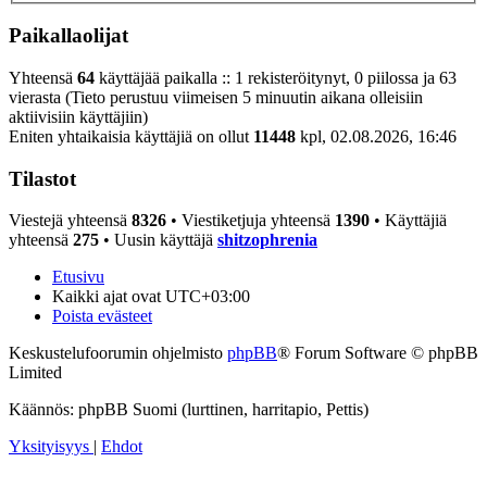
Paikallaolijat
Yhteensä
64
käyttäjää paikalla :: 1 rekisteröitynyt, 0 piilossa ja 63
vierasta (Tieto perustuu viimeisen 5 minuutin aikana olleisiin
aktiivisiin käyttäjiin)
Eniten yhtaikaisia käyttäjiä on ollut
11448
kpl, 02.08.2026, 16:46
Tilastot
Viestejä yhteensä
8326
• Viestiketjuja yhteensä
1390
• Käyttäjiä
yhteensä
275
• Uusin käyttäjä
shitzophrenia
Etusivu
Kaikki ajat ovat
UTC+03:00
Poista evästeet
Keskustelufoorumin ohjelmisto
phpBB
® Forum Software © phpBB
Limited
Käännös: phpBB Suomi (lurttinen, harritapio, Pettis)
Yksityisyys
|
Ehdot