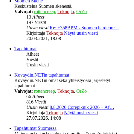
Suomen Skene
Keskustelua Suomen skenestä.
Valvojat:
rottencreep
,
Teknojta
,
OrZo
13
Aiheet
197
Viestit
Uusin viesti
Re: +358BPM - Suomen hardcore…
Kirjoittaja
Teknojta
Näytä uusin viesti
20.03.2021, 18:08
Tapahtumat
Aiheet
Viestit
Uusin viesti
Kovaydin.NETin tapahtumat
Kovaydin.NETin omat sekä yhteistyössä järjestetyt
tapahtumat.
Valvojat:
rottencreep
,
Teknojta
,
OrZo
66
Aiheet
816
Viestit
Uusin viesti
8.8.2026 Corepiknik 2026 + Af…
Kirjoittaja
Teknojta
Näytä uusin viesti
27.07.2026, 14:08
Tapahtumat Suomessa
Mainostusta, keskustelua ja raportteja *core (pitoisista)