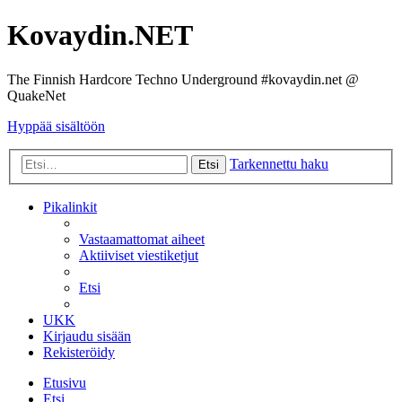
Kovaydin.NET
The Finnish Hardcore Techno Underground #kovaydin.net @
QuakeNet
Hyppää sisältöön
Tarkennettu haku
Etsi
Pikalinkit
Vastaamattomat aiheet
Aktiiviset viestiketjut
Etsi
UKK
Kirjaudu sisään
Rekisteröidy
Etusivu
Etsi