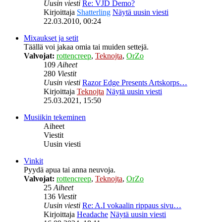
Uusin viesti
Re: VJD Demo?
Kirjoittaja
Shatterling
Näytä uusin viesti
22.03.2010, 00:24
Mixaukset ja setit
Täällä voi jakaa omia tai muiden settejä.
Valvojat:
rottencreep
,
Teknojta
,
OrZo
109
Aiheet
280
Viestit
Uusin viesti
Razor Edge Presents Artskorps…
Kirjoittaja
Teknojta
Näytä uusin viesti
25.03.2021, 15:50
Musiikin tekeminen
Aiheet
Viestit
Uusin viesti
Vinkit
Pyydä apua tai anna neuvoja.
Valvojat:
rottencreep
,
Teknojta
,
OrZo
25
Aiheet
136
Viestit
Uusin viesti
Re: A.I vokaalin rippaus sivu…
Kirjoittaja
Headache
Näytä uusin viesti