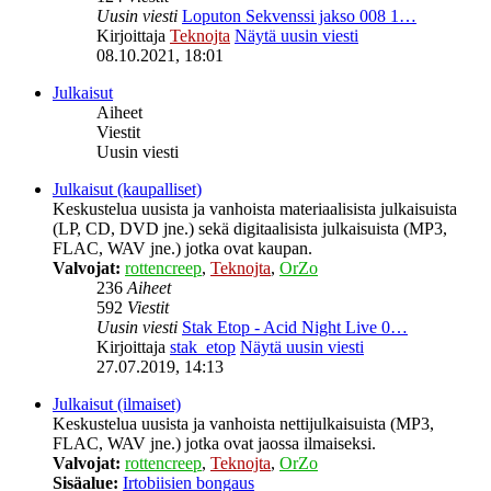
Uusin viesti
Loputon Sekvenssi jakso 008 1…
Kirjoittaja
Teknojta
Näytä uusin viesti
08.10.2021, 18:01
Julkaisut
Aiheet
Viestit
Uusin viesti
Julkaisut (kaupalliset)
Keskustelua uusista ja vanhoista materiaalisista julkaisuista
(LP, CD, DVD jne.) sekä digitaalisista julkaisuista (MP3,
FLAC, WAV jne.) jotka ovat kaupan.
Valvojat:
rottencreep
,
Teknojta
,
OrZo
236
Aiheet
592
Viestit
Uusin viesti
Stak Etop - Acid Night Live 0…
Kirjoittaja
stak_etop
Näytä uusin viesti
27.07.2019, 14:13
Julkaisut (ilmaiset)
Keskustelua uusista ja vanhoista nettijulkaisuista (MP3,
FLAC, WAV jne.) jotka ovat jaossa ilmaiseksi.
Valvojat:
rottencreep
,
Teknojta
,
OrZo
Sisäalue:
Irtobiisien bongaus