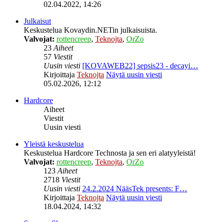
02.04.2022, 14:26
Julkaisut
Keskustelua Kovaydin.NETin julkaisuista.
Valvojat:
rottencreep
,
Teknojta
,
OrZo
23
Aiheet
57
Viestit
Uusin viesti
[KOVAWEB22] sepsis23 - decayi…
Kirjoittaja
Teknojta
Näytä uusin viesti
05.02.2026, 12:12
Hardcore
Aiheet
Viestit
Uusin viesti
Yleistä keskustelua
Keskustelua Hardcore Technosta ja sen eri alatyyleistä!
Valvojat:
rottencreep
,
Teknojta
,
OrZo
123
Aiheet
2718
Viestit
Uusin viesti
24.2.2024 NääsTek presents: F…
Kirjoittaja
Teknojta
Näytä uusin viesti
18.04.2024, 14:32