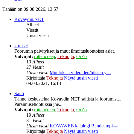
Tänään on 09.08.2026, 13:57
Kovaydin.NET
Aiheet
Viestit
Uusin viesti
Uutiset
Foorumin päivitykset ja muut ilmoitusluontoiset asiat.
Valvojat:
rottencreep
,
Teknojta
,
OrZo
19
Aiheet
27
Viestit
Uusin viesti
Muutoksia videoiden/biisien y…
Kirjoittaja
Teknojta
Näytä uusin viesti
09.03.2021, 16:13
Saitti
Tänne keskustelua Kovaydin.NET saitista ja foorumista.
Parannusehdotuksia jne...
Valvojat:
rottencreep
,
Teknojta
,
OrZo
19
Aiheet
81
Viestit
Uusin viesti
KOVAWEB katalogi Bandcampissa
Kirjoittaja
Teknojta
Näytä uusin viesti