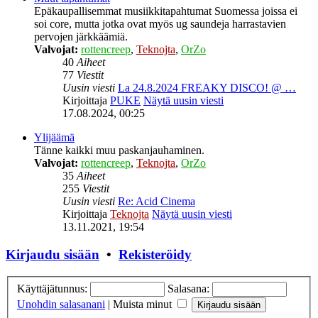
Epäkaupallisemmat musiikkitapahtumat Suomessa joissa ei
soi core, mutta jotka ovat myös ug saundeja harrastavien
pervojen järkkäämiä.
Valvojat:
rottencreep
,
Teknojta
,
OrZo
40
Aiheet
77
Viestit
Uusin viesti
La 24.8.2024 FREAKY DISCO! @ …
Kirjoittaja
PUKE
Näytä uusin viesti
17.08.2024, 00:25
Ylijäämä
Tänne kaikki muu paskanjauhaminen.
Valvojat:
rottencreep
,
Teknojta
,
OrZo
35
Aiheet
255
Viestit
Uusin viesti
Re: Acid Cinema
Kirjoittaja
Teknojta
Näytä uusin viesti
13.11.2021, 19:54
Kirjaudu sisään
•
Rekisteröidy
Käyttäjätunnus:
Salasana:
Unohdin salasanani
|
Muista minut