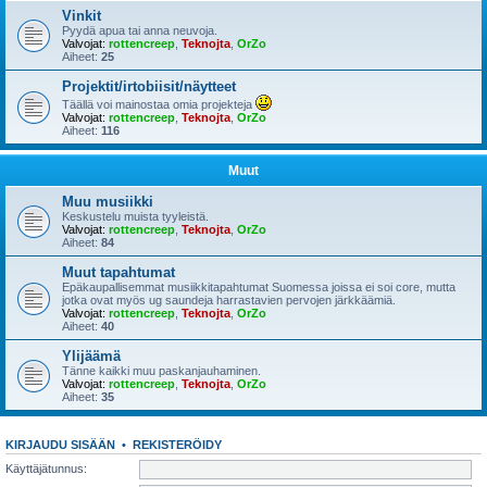
Vinkit
Pyydä apua tai anna neuvoja.
Valvojat:
rottencreep
,
Teknojta
,
OrZo
Aiheet:
25
Projektit/irtobiisit/näytteet
Täällä voi mainostaa omia projekteja
Valvojat:
rottencreep
,
Teknojta
,
OrZo
Aiheet:
116
Muut
Muu musiikki
Keskustelu muista tyyleistä.
Valvojat:
rottencreep
,
Teknojta
,
OrZo
Aiheet:
84
Muut tapahtumat
Epäkaupallisemmat musiikkitapahtumat Suomessa joissa ei soi core, mutta
jotka ovat myös ug saundeja harrastavien pervojen järkkäämiä.
Valvojat:
rottencreep
,
Teknojta
,
OrZo
Aiheet:
40
Ylijäämä
Tänne kaikki muu paskanjauhaminen.
Valvojat:
rottencreep
,
Teknojta
,
OrZo
Aiheet:
35
KIRJAUDU SISÄÄN
•
REKISTERÖIDY
Käyttäjätunnus: