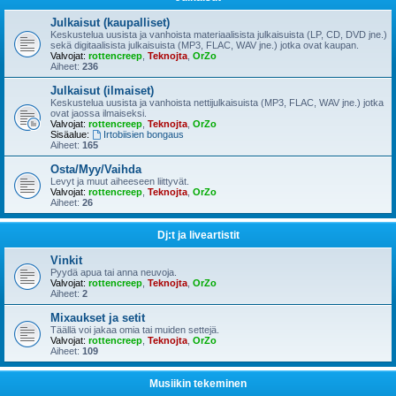
Julkaisut (kaupalliset)
Keskustelua uusista ja vanhoista materiaalisista julkaisuista (LP, CD, DVD jne.)
sekä digitaalisista julkaisuista (MP3, FLAC, WAV jne.) jotka ovat kaupan.
Valvojat:
rottencreep
,
Teknojta
,
OrZo
Aiheet:
236
Julkaisut (ilmaiset)
Keskustelua uusista ja vanhoista nettijulkaisuista (MP3, FLAC, WAV jne.) jotka
ovat jaossa ilmaiseksi.
Valvojat:
rottencreep
,
Teknojta
,
OrZo
Sisäalue:
Irtobiisien bongaus
Aiheet:
165
Osta/Myy/Vaihda
Levyt ja muut aiheeseen liittyvät.
Valvojat:
rottencreep
,
Teknojta
,
OrZo
Aiheet:
26
Dj:t ja liveartistit
Vinkit
Pyydä apua tai anna neuvoja.
Valvojat:
rottencreep
,
Teknojta
,
OrZo
Aiheet:
2
Mixaukset ja setit
Täällä voi jakaa omia tai muiden settejä.
Valvojat:
rottencreep
,
Teknojta
,
OrZo
Aiheet:
109
Musiikin tekeminen