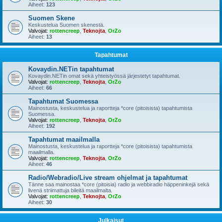
Aiheet:
123
Suomen Skene
Keskustelua Suomen skenestä.
Valvojat:
rottencreep
,
Teknojta
,
OrZo
Aiheet:
13
Tapahtumat
Kovaydin.NETin tapahtumat
Kovaydin.NETin omat sekä yhteistyössä järjestetyt tapahtumat.
Valvojat:
rottencreep
,
Teknojta
,
OrZo
Aiheet:
66
Tapahtumat Suomessa
Mainostusta, keskustelua ja raportteja *core (pitoisista) tapahtumista
Suomessa.
Valvojat:
rottencreep
,
Teknojta
,
OrZo
Aiheet:
192
Tapahtumat maailmalla
Mainostusta, keskustelua ja raportteja *core (pitoisista) tapahtumista
maailmalla.
Valvojat:
rottencreep
,
Teknojta
,
OrZo
Aiheet:
46
Radio/Webradio/Live stream ohjelmat ja tapahtumat
Tänne saa mainostaa *core (pitoisia) radio ja webbiradio häppeninkejä sekä
livenä striimattuja bileitä maailmalta.
Valvojat:
rottencreep
,
Teknojta
,
OrZo
Aiheet:
30
Julkaisut