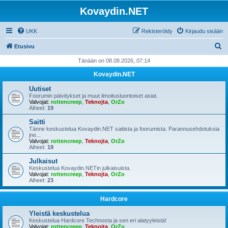
Kovaydin.NET
UKK
Rekisteröidy
Kirjaudu sisään
E
Etusivu
t
Tänään on 08.08.2026, 07:14
s
Kovaydin.NET
i
Uutiset
Foorumin päivitykset ja muut ilmoitusluontoiset asiat.
Valvojat:
rottencreep
,
Teknojta
,
OrZo
Aiheet:
19
Saitti
Tänne keskustelua Kovaydin.NET saitista ja foorumista. Parannusehdotuksia
jne...
Valvojat:
rottencreep
,
Teknojta
,
OrZo
Aiheet:
19
Julkaisut
Keskustelua Kovaydin.NETin julkaisuista.
Valvojat:
rottencreep
,
Teknojta
,
OrZo
Aiheet:
23
Hardcore
Yleistä keskustelua
Keskustelua Hardcore Technosta ja sen eri alatyyleistä!
Valvojat:
rottencreep
,
Teknojta
,
OrZo