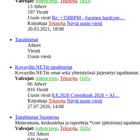
Valvojat:
rottencreep
,
Teknojta
,
OrZo
13
Aiheet
197
Viestit
Uusin viesti
Re: +358BPM - Suomen hardcore…
Kirjoittaja
Teknojta
Näytä uusin viesti
20.03.2021, 18:08
Tapahtumat
Aiheet
Viestit
Uusin viesti
Kovaydin.NETin tapahtumat
Kovaydin.NETin omat sekä yhteistyössä järjestetyt tapahtumat.
Valvojat:
rottencreep
,
Teknojta
,
OrZo
66
Aiheet
816
Viestit
Uusin viesti
8.8.2026 Corepiknik 2026 + Af…
Kirjoittaja
Teknojta
Näytä uusin viesti
27.07.2026, 14:08
Tapahtumat Suomessa
Mainostusta, keskustelua ja raportteja *core (pitoisista) tapaht
Valvojat:
rottencreep
,
Teknojta
,
OrZo
192
Aiheet
946
Viestit