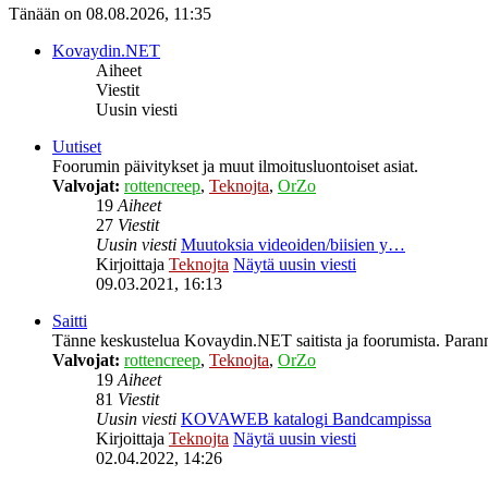
Tänään on 08.08.2026, 11:35
Kovaydin.NET
Aiheet
Viestit
Uusin viesti
Uutiset
Foorumin päivitykset ja muut ilmoitusluontoiset asiat.
Valvojat:
rottencreep
,
Teknojta
,
OrZo
19
Aiheet
27
Viestit
Uusin viesti
Muutoksia videoiden/biisien y…
Kirjoittaja
Teknojta
Näytä uusin viesti
09.03.2021, 16:13
Saitti
Tänne keskustelua Kovaydin.NET saitista ja foorumista. Parann
Valvojat:
rottencreep
,
Teknojta
,
OrZo
19
Aiheet
81
Viestit
Uusin viesti
KOVAWEB katalogi Bandcampissa
Kirjoittaja
Teknojta
Näytä uusin viesti
02.04.2022, 14:26