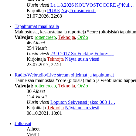
Uusin viesti
La 1.8.2026 KOUVOSTOCORE @Kul…
Kirjoittaja
PUKE
Näytä uusin viesti
21.07.2026, 22:08
Tapahtumat maailmalla
Mainostusta, keskustelua ja raportteja *core (pitoisista) tapahtu
Valvojat:
rottencreep
,
Teknojta
,
OrZo
46
Aiheet
254
Viestit
Uusin viesti
23.9.2017 So Fucking Future: …
Kirjoittaja
Teknojta
Näytä uusin viesti
23.07.2017, 22:51
Radio/Webradio/Live stream ohjelmat ja tapahtumat
Tänne saa mainostaa *core (pitoisia) radio ja webbiradio häppeni
Valvojat:
rottencreep
,
Teknojta
,
OrZo
30
Aiheet
124
Viestit
Uusin viesti
Loputon Sekvenssi jakso 008 1…
Kirjoittaja
Teknojta
Näytä uusin viesti
08.10.2021, 18:01
Julkaisut
Aiheet
Viestit