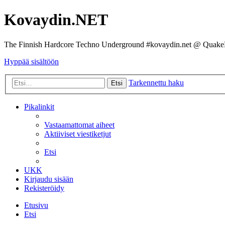
Kovaydin.NET
The Finnish Hardcore Techno Underground #kovaydin.net @ Quake
Hyppää sisältöön
Tarkennettu haku
Etsi
Pikalinkit
Vastaamattomat aiheet
Aktiiviset viestiketjut
Etsi
UKK
Kirjaudu sisään
Rekisteröidy
Etusivu
Etsi