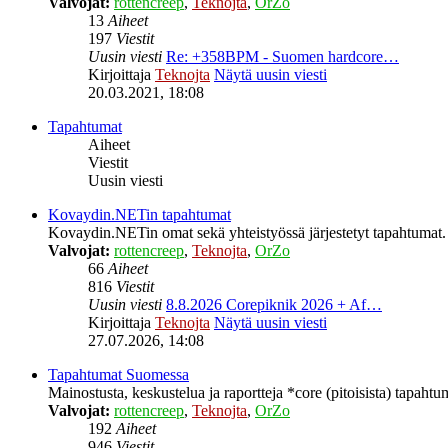
Valvojat:
rottencreep
,
Teknojta
,
OrZo
13
Aiheet
197
Viestit
Uusin viesti
Re: +358BPM - Suomen hardcore…
Kirjoittaja
Teknojta
Näytä uusin viesti
20.03.2021, 18:08
Tapahtumat
Aiheet
Viestit
Uusin viesti
Kovaydin.NETin tapahtumat
Kovaydin.NETin omat sekä yhteistyössä järjestetyt tapahtumat.
Valvojat:
rottencreep
,
Teknojta
,
OrZo
66
Aiheet
816
Viestit
Uusin viesti
8.8.2026 Corepiknik 2026 + Af…
Kirjoittaja
Teknojta
Näytä uusin viesti
27.07.2026, 14:08
Tapahtumat Suomessa
Mainostusta, keskustelua ja raportteja *core (pitoisista) tapaht
Valvojat:
rottencreep
,
Teknojta
,
OrZo
192
Aiheet
946
Viestit