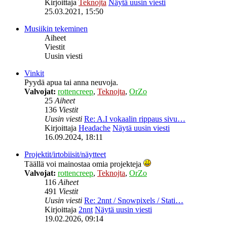
Kirjoittaja
Teknojta
Näytä uusin viesti
25.03.2021, 15:50
Musiikin tekeminen
Aiheet
Viestit
Uusin viesti
Vinkit
Pyydä apua tai anna neuvoja.
Valvojat:
rottencreep
,
Teknojta
,
OrZo
25
Aiheet
136
Viestit
Uusin viesti
Re: A.I vokaalin rippaus sivu…
Kirjoittaja
Headache
Näytä uusin viesti
16.09.2024, 18:11
Projektit/irtobiisit/näytteet
Täällä voi mainostaa omia projekteja
Valvojat:
rottencreep
,
Teknojta
,
OrZo
116
Aiheet
491
Viestit
Uusin viesti
Re: 2nnt / Snowpixels / Stati…
Kirjoittaja
2nnt
Näytä uusin viesti
19.02.2026, 09:14