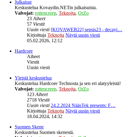
Julkaisut
Keskustelua Kovaydin.NETin julkaisuista.
Valvojat:
rottencreep
,
Teknojta
,
OrZo
23
Aiheet
57
Viestit
Uusin viesti
[KOVAWEB22] sepsis23 - decayi…
Kirjoittaja
Teknojta
Näytä uusin viesti
05.02.2026, 12:12
Hardcore
Aiheet
Viestit
Uusin viesti
Yleistä keskustelua
Keskustelua Hardcore Technosta ja sen eri alatyyleistä!
Valvojat:
rottencreep
,
Teknojta
,
OrZo
123
Aiheet
2718
Viestit
Uusin viesti
24.2.2024 NääsTek presents: F…
Kirjoittaja
Teknojta
Näytä uusin viesti
18.04.2024, 14:32
Suomen Skene
Keskustelua Suomen skenestä.