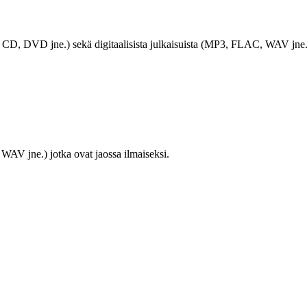
LP, CD, DVD jne.) sekä digitaalisista julkaisuista (MP3, FLAC, WAV jne.
WAV jne.) jotka ovat jaossa ilmaiseksi.