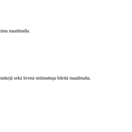
mista maailmalla.
nkejä sekä livenä striimattuja bileitä maailmalta.