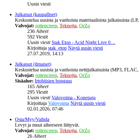
Uusin viesti
Julkaisut (kaupalliset)
Keskustelua uusista ja vanhoista materiaalisista julkaisuista (
Valvojat:
rottencreep
,
Teknojta
,
OrZo
236
Aiheet
592
Viestit
Uusin viesti
Stak Etop - Acid Night Live 0…
Kirjoittaja
stak_etop
Näytä uusin viesti
27.07.2019, 14:13
Julkaisut (ilmaiset)
Keskustelua uusista ja vanhoista nettijulkaisuista (MP3, FLAC, 
Valvojat:
rottencreep
,
Teknojta
,
OrZo
Sisäalue:
Irtobiisien bongaus
165
Aiheet
295
Viestit
Uusin viesti
Valovoima - Konepaja
Kirjoittaja
Valovoima
Näytä uusin viesti
02.01.2026, 07:46
Osta/Myy/Vaihda
Levyt ja muut aiheeseen liittyvät.
Valvojat:
rottencreep
,
Teknojta
,
OrZo
26
Aiheet