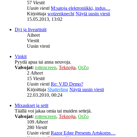
57
Viestit
Uusin viesti
M:satoja elektroniikki, indus…
Kirjoittaja
wotzenknecht
Näytä uusin viesti
15.05.2013, 13:02
Dj:t ja liveartistit
Aiheet
Viestit
Uusin viesti
Vinkit
Pyydä apua tai anna neuvoja.
Valvojat:
rottencreep
,
Teknojta
,
OrZo
2
Aiheet
15
Viestit
Uusin viesti
Re: VJD Demo?
Kirjoittaja
Shatterling
Näytä uusin viesti
22.03.2010, 00:24
Mixaukset ja setit
Täällä voi jakaa omia tai muiden settejä.
Valvojat:
rottencreep
,
Teknojta
,
OrZo
109
Aiheet
280
Viestit
Uusin viesti
Razor Edge Presents Artskorps…