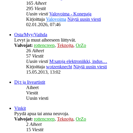
165
Aiheet
295
Viestit
Uusin viesti
Valovoima - Konepaja
Kirjoittaja
Valovoima
Näytä uusin viesti
02.01.2026, 07:46
Osta/Myy/Vaihda
Levyt ja muut aiheeseen liittyvät.
Valvojat:
rottencreep
,
Teknojta
,
OrZo
26
Aiheet
57
Viestit
Uusin viesti
M:satoja elektroniikki, indus…
Kirjoittaja
wotzenknecht
Näytä uusin viesti
15.05.2013, 13:02
Dj:t ja liveartistit
Aiheet
Viestit
Uusin viesti
Vinkit
Pyydä apua tai anna neuvoja.
Valvojat:
rottencreep
,
Teknojta
,
OrZo
2
Aiheet
15
Viestit