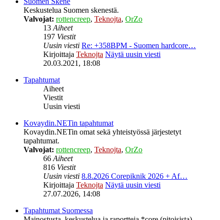
Suomen Skene
Keskustelua Suomen skenestä.
Valvojat:
rottencreep
,
Teknojta
,
OrZo
13
Aiheet
197
Viestit
Uusin viesti
Re: +358BPM - Suomen hardcore…
Kirjoittaja
Teknojta
Näytä uusin viesti
20.03.2021, 18:08
Tapahtumat
Aiheet
Viestit
Uusin viesti
Kovaydin.NETin tapahtumat
Kovaydin.NETin omat sekä yhteistyössä järjestetyt
tapahtumat.
Valvojat:
rottencreep
,
Teknojta
,
OrZo
66
Aiheet
816
Viestit
Uusin viesti
8.8.2026 Corepiknik 2026 + Af…
Kirjoittaja
Teknojta
Näytä uusin viesti
27.07.2026, 14:08
Tapahtumat Suomessa
Mainostusta, keskustelua ja raportteja *core (pitoisista)