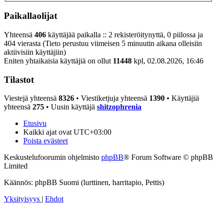
Paikallaolijat
Yhteensä
406
käyttäjää paikalla :: 2 rekisteröitynyttä, 0 piilossa ja
404 vierasta (Tieto perustuu viimeisen 5 minuutin aikana olleisiin
aktiivisiin käyttäjiin)
Eniten yhtaikaisia käyttäjiä on ollut
11448
kpl, 02.08.2026, 16:46
Tilastot
Viestejä yhteensä
8326
• Viestiketjuja yhteensä
1390
• Käyttäjiä
yhteensä
275
• Uusin käyttäjä
shitzophrenia
Etusivu
Kaikki ajat ovat
UTC+03:00
Poista evästeet
Keskustelufoorumin ohjelmisto
phpBB
® Forum Software © phpBB
Limited
Käännös: phpBB Suomi (lurttinen, harritapio, Pettis)
Yksityisyys
|
Ehdot