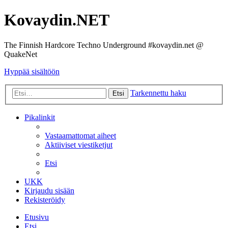
Kovaydin.NET
The Finnish Hardcore Techno Underground #kovaydin.net @
QuakeNet
Hyppää sisältöön
Tarkennettu haku
Etsi
Pikalinkit
Vastaamattomat aiheet
Aktiiviset viestiketjut
Etsi
UKK
Kirjaudu sisään
Rekisteröidy
Etusivu
Etsi