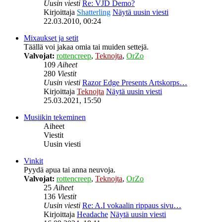
Uusin viesti
Re: VJD Demo?
Kirjoittaja
Shatterling
Näytä uusin viesti
22.03.2010, 00:24
Mixaukset ja setit
Täällä voi jakaa omia tai muiden settejä.
Valvojat:
rottencreep
,
Teknojta
,
OrZo
109
Aiheet
280
Viestit
Uusin viesti
Razor Edge Presents Artskorps…
Kirjoittaja
Teknojta
Näytä uusin viesti
25.03.2021, 15:50
Musiikin tekeminen
Aiheet
Viestit
Uusin viesti
Vinkit
Pyydä apua tai anna neuvoja.
Valvojat:
rottencreep
,
Teknojta
,
OrZo
25
Aiheet
136
Viestit
Uusin viesti
Re: A.I vokaalin rippaus sivu…
Kirjoittaja
Headache
Näytä uusin viesti