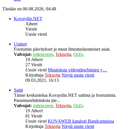
Tänään on 06.08.2026, 04:48
Kovaydin.NET
Aiheet
Viestit
Uusin viesti
Uutiset
Foorumin päivitykset ja muut ilmoitusluontoiset asiat.
Valvojat:
rottencreep
,
Teknojta
,
OrZo
19
Aiheet
27
Viestit
Uusin viesti
Muutoksia videoiden/biisien y…
Kirjoittaja
Teknojta
Näytä uusin viesti
09.03.2021, 16:13
Saitti
Tänne keskustelua Kovaydin.NET saitista ja foorumista.
Parannusehdotuksia jne...
Valvojat:
rottencreep
,
Teknojta
,
OrZo
19
Aiheet
81
Viestit
Uusin viesti
KOVAWEB katalogi Bandcampissa
Kirjoittaja
Teknojta
Näytä uusin viesti