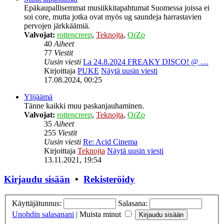
Epäkaupallisemmat musiikkitapahtumat Suomessa joissa ei
soi core, mutta jotka ovat myös ug saundeja harrastavien
pervojen järkkäämiä.
Valvojat:
rottencreep
,
Teknojta
,
OrZo
40
Aiheet
77
Viestit
Uusin viesti
La 24.8.2024 FREAKY DISCO! @ …
Kirjoittaja
PUKE
Näytä uusin viesti
17.08.2024, 00:25
Ylijäämä
Tänne kaikki muu paskanjauhaminen.
Valvojat:
rottencreep
,
Teknojta
,
OrZo
35
Aiheet
255
Viestit
Uusin viesti
Re: Acid Cinema
Kirjoittaja
Teknojta
Näytä uusin viesti
13.11.2021, 19:54
Kirjaudu sisään
•
Rekisteröidy
Käyttäjätunnus:
Salasana:
Unohdin salasanani
|
Muista minut