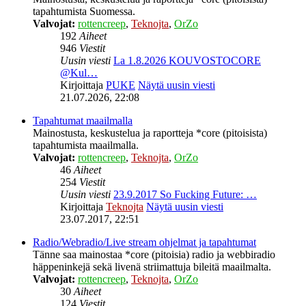
tapahtumista Suomessa.
Valvojat:
rottencreep
,
Teknojta
,
OrZo
192
Aiheet
946
Viestit
Uusin viesti
La 1.8.2026 KOUVOSTOCORE
@Kul…
Kirjoittaja
PUKE
Näytä uusin viesti
21.07.2026, 22:08
Tapahtumat maailmalla
Mainostusta, keskustelua ja raportteja *core (pitoisista)
tapahtumista maailmalla.
Valvojat:
rottencreep
,
Teknojta
,
OrZo
46
Aiheet
254
Viestit
Uusin viesti
23.9.2017 So Fucking Future: …
Kirjoittaja
Teknojta
Näytä uusin viesti
23.07.2017, 22:51
Radio/Webradio/Live stream ohjelmat ja tapahtumat
Tänne saa mainostaa *core (pitoisia) radio ja webbiradio
häppeninkejä sekä livenä striimattuja bileitä maailmalta.
Valvojat:
rottencreep
,
Teknojta
,
OrZo
30
Aiheet
124
Viestit