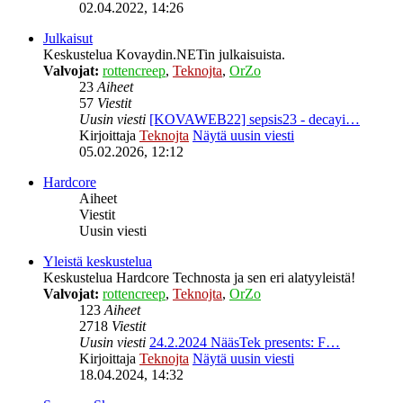
02.04.2022, 14:26
Julkaisut
Keskustelua Kovaydin.NETin julkaisuista.
Valvojat:
rottencreep
,
Teknojta
,
OrZo
23
Aiheet
57
Viestit
Uusin viesti
[KOVAWEB22] sepsis23 - decayi…
Kirjoittaja
Teknojta
Näytä uusin viesti
05.02.2026, 12:12
Hardcore
Aiheet
Viestit
Uusin viesti
Yleistä keskustelua
Keskustelua Hardcore Technosta ja sen eri alatyyleistä!
Valvojat:
rottencreep
,
Teknojta
,
OrZo
123
Aiheet
2718
Viestit
Uusin viesti
24.2.2024 NääsTek presents: F…
Kirjoittaja
Teknojta
Näytä uusin viesti
18.04.2024, 14:32