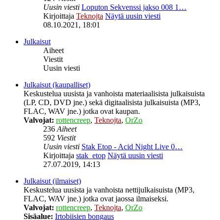
Uusin viesti
Loputon Sekvenssi jakso 008 1…
Kirjoittaja
Teknojta
Näytä uusin viesti
08.10.2021, 18:01
Julkaisut
Aiheet
Viestit
Uusin viesti
Julkaisut (kaupalliset)
Keskustelua uusista ja vanhoista materiaalisista julkaisuista
(LP, CD, DVD jne.) sekä digitaalisista julkaisuista (MP3,
FLAC, WAV jne.) jotka ovat kaupan.
Valvojat:
rottencreep
,
Teknojta
,
OrZo
236
Aiheet
592
Viestit
Uusin viesti
Stak Etop - Acid Night Live 0…
Kirjoittaja
stak_etop
Näytä uusin viesti
27.07.2019, 14:13
Julkaisut (ilmaiset)
Keskustelua uusista ja vanhoista nettijulkaisuista (MP3,
FLAC, WAV jne.) jotka ovat jaossa ilmaiseksi.
Valvojat:
rottencreep
,
Teknojta
,
OrZo
Sisäalue:
Irtobiisien bongaus