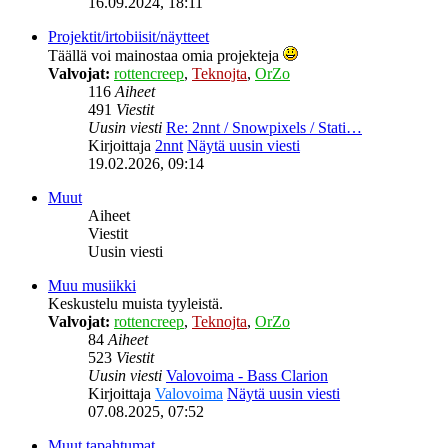
16.09.2024, 18:11
Projektit/irtobiisit/näytteet
Täällä voi mainostaa omia projekteja
Valvojat:
rottencreep
,
Teknojta
,
OrZo
116
Aiheet
491
Viestit
Uusin viesti
Re: 2nnt / Snowpixels / Stati…
Kirjoittaja
2nnt
Näytä uusin viesti
19.02.2026, 09:14
Muut
Aiheet
Viestit
Uusin viesti
Muu musiikki
Keskustelu muista tyyleistä.
Valvojat:
rottencreep
,
Teknojta
,
OrZo
84
Aiheet
523
Viestit
Uusin viesti
Valovoima - Bass Clarion
Kirjoittaja
Valovoima
Näytä uusin viesti
07.08.2025, 07:52
Muut tapahtumat