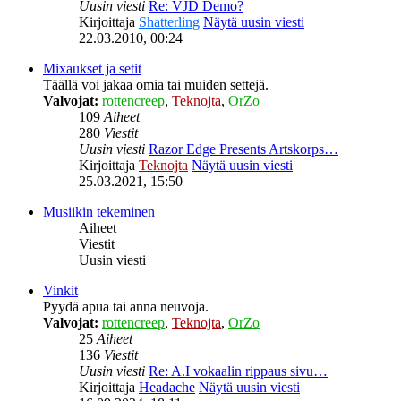
Uusin viesti
Re: VJD Demo?
Kirjoittaja
Shatterling
Näytä uusin viesti
22.03.2010, 00:24
Mixaukset ja setit
Täällä voi jakaa omia tai muiden settejä.
Valvojat:
rottencreep
,
Teknojta
,
OrZo
109
Aiheet
280
Viestit
Uusin viesti
Razor Edge Presents Artskorps…
Kirjoittaja
Teknojta
Näytä uusin viesti
25.03.2021, 15:50
Musiikin tekeminen
Aiheet
Viestit
Uusin viesti
Vinkit
Pyydä apua tai anna neuvoja.
Valvojat:
rottencreep
,
Teknojta
,
OrZo
25
Aiheet
136
Viestit
Uusin viesti
Re: A.I vokaalin rippaus sivu…
Kirjoittaja
Headache
Näytä uusin viesti