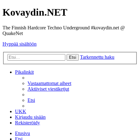
Kovaydin.NET
The Finnish Hardcore Techno Underground #kovaydin.net @
QuakeNet
Hyppää sisältöön
Tarkennettu haku
Etsi
Pikalinkit
Vastaamattomat aiheet
Aktiiviset viestiketjut
Etsi
UKK
Kirjaudu sisään
Rekisteröidy
Etusivu
Etsi