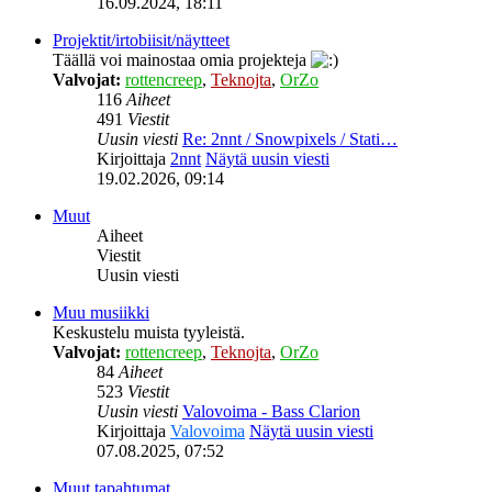
16.09.2024, 18:11
Projektit/irtobiisit/näytteet
Täällä voi mainostaa omia projekteja
Valvojat:
rottencreep
,
Teknojta
,
OrZo
116
Aiheet
491
Viestit
Uusin viesti
Re: 2nnt / Snowpixels / Stati…
Kirjoittaja
2nnt
Näytä uusin viesti
19.02.2026, 09:14
Muut
Aiheet
Viestit
Uusin viesti
Muu musiikki
Keskustelu muista tyyleistä.
Valvojat:
rottencreep
,
Teknojta
,
OrZo
84
Aiheet
523
Viestit
Uusin viesti
Valovoima - Bass Clarion
Kirjoittaja
Valovoima
Näytä uusin viesti
07.08.2025, 07:52
Muut tapahtumat