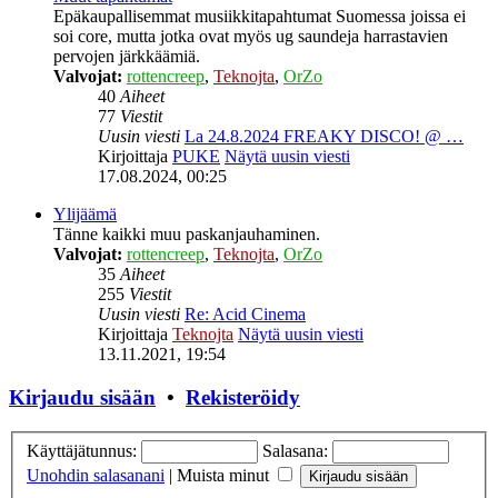
Epäkaupallisemmat musiikkitapahtumat Suomessa joissa ei
soi core, mutta jotka ovat myös ug saundeja harrastavien
pervojen järkkäämiä.
Valvojat:
rottencreep
,
Teknojta
,
OrZo
40
Aiheet
77
Viestit
Uusin viesti
La 24.8.2024 FREAKY DISCO! @ …
Kirjoittaja
PUKE
Näytä uusin viesti
17.08.2024, 00:25
Ylijäämä
Tänne kaikki muu paskanjauhaminen.
Valvojat:
rottencreep
,
Teknojta
,
OrZo
35
Aiheet
255
Viestit
Uusin viesti
Re: Acid Cinema
Kirjoittaja
Teknojta
Näytä uusin viesti
13.11.2021, 19:54
Kirjaudu sisään
•
Rekisteröidy
Käyttäjätunnus:
Salasana:
Unohdin salasanani
|
Muista minut