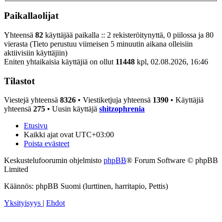
Paikallaolijat
Yhteensä
82
käyttäjää paikalla :: 2 rekisteröitynyttä, 0 piilossa ja 80
vierasta (Tieto perustuu viimeisen 5 minuutin aikana olleisiin
aktiivisiin käyttäjiin)
Eniten yhtaikaisia käyttäjiä on ollut
11448
kpl, 02.08.2026, 16:46
Tilastot
Viestejä yhteensä
8326
• Viestiketjuja yhteensä
1390
• Käyttäjiä
yhteensä
275
• Uusin käyttäjä
shitzophrenia
Etusivu
Kaikki ajat ovat
UTC+03:00
Poista evästeet
Keskustelufoorumin ohjelmisto
phpBB
® Forum Software © phpBB
Limited
Käännös: phpBB Suomi (lurttinen, harritapio, Pettis)
Yksityisyys
|
Ehdot