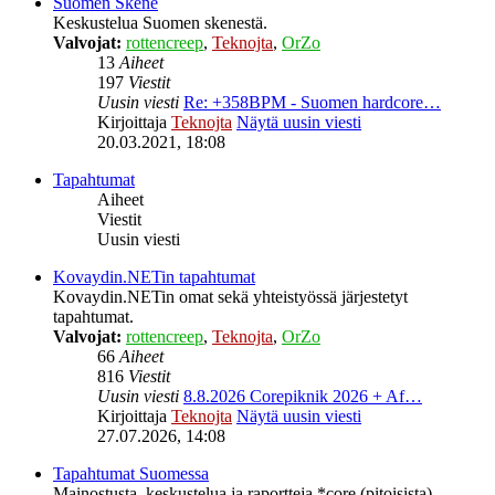
Suomen Skene
Keskustelua Suomen skenestä.
Valvojat:
rottencreep
,
Teknojta
,
OrZo
13
Aiheet
197
Viestit
Uusin viesti
Re: +358BPM - Suomen hardcore…
Kirjoittaja
Teknojta
Näytä uusin viesti
20.03.2021, 18:08
Tapahtumat
Aiheet
Viestit
Uusin viesti
Kovaydin.NETin tapahtumat
Kovaydin.NETin omat sekä yhteistyössä järjestetyt
tapahtumat.
Valvojat:
rottencreep
,
Teknojta
,
OrZo
66
Aiheet
816
Viestit
Uusin viesti
8.8.2026 Corepiknik 2026 + Af…
Kirjoittaja
Teknojta
Näytä uusin viesti
27.07.2026, 14:08
Tapahtumat Suomessa
Mainostusta, keskustelua ja raportteja *core (pitoisista)