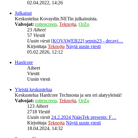
02.04.2022, 14:26
Julkaisut
Keskustelua Kovaydin.NETin julkaisuista.
Valvojat:
rottencreep
,
Teknojta
,
OrZo
23
Aiheet
57
Viestit
Uusin viesti
[KOVAWEB22] sepsis23 - decayi…
Kirjoittaja
Teknojta
Näytä uusin viesti
05.02.2026, 12:12
Hardcore
Aiheet
Viestit
Uusin viesti
Yleistä keskustelua
Keskustelua Hardcore Technosta ja sen eri alatyyleistä!
Valvojat:
rottencreep
,
Teknojta
,
OrZo
123
Aiheet
2718
Viestit
Uusin viesti
24.2.2024 NääsTek presents: F…
Kirjoittaja
Teknojta
Näytä uusin viesti
18.04.2024, 14:32