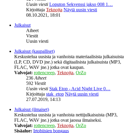
Uusin viesti
Loputon Sekvenssi jakso 008 1…
Kirjoittaja
Teknojta
Näytä uusin viesti
08.10.2021, 18:01
Julkaisut
Aiheet
Viestit
Uusin viesti
Julkaisut (kaupalliset)
Keskustelua uusista ja vanhoista materiaalisista julkaisuista
(LP, CD, DVD jne.) sekä digitaalisista julkaisuista (MP3,
FLAC, WAV jne.) jotka ovat kaupan.
Valvojat:
rottencreep
,
Teknojta
,
OrZo
236
Aiheet
592
Viestit
Uusin viesti
Stak Etop - Acid Night Live 0…
Kirjoittaja
stak_etop
Näytä uusin viesti
27.07.2019, 14:13
Julkaisut (ilmaiset)
Keskustelua uusista ja vanhoista nettijulkaisuista (MP3,
FLAC, WAV jne.) jotka ovat jaossa ilmaiseksi.
Valvojat:
rottencreep
,
Teknojta
,
OrZo
Sisäalue:
Irtobiisien bongaus