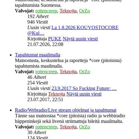
tapahtumista Suomessa.
Valvojat:
rottencreep
,
Teknojta
,
OrZo
192
Aiheet
946
Viestit
Uusin viesti
La 1.8.2026 KOUVOSTOCORE
@Kul…
Kirjoittaja
PUKE
Näytä uusin viesti
21.07.2026, 22:08
Tapahtumat maailmalla
Mainostusta, keskustelua ja raportteja *core (pitoisista)
tapahtumista maailmalla.
Valvojat:
rottencreep
,
Teknojta
,
OrZo
46
Aiheet
254
Viestit
Uusin viesti
23.9.2017 So Fucking Future: …
Kirjoittaja
Teknojta
Näytä uusin viesti
23.07.2017, 22:51
Radio/Webradio/Live stream ohjelmat ja tapahtumat
Tänne saa mainostaa *core (pitoisia) radio ja webbiradio
häppeninkejä sekä livenä striimattuja bileitä maailmalta.
Valvojat:
rottencreep
,
Teknojta
,
OrZo
30
Aiheet
124
Viestit