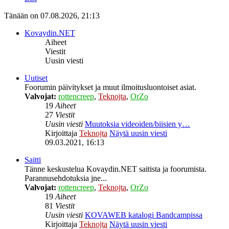
Tänään on 07.08.2026, 21:13
Kovaydin.NET
Aiheet
Viestit
Uusin viesti
Uutiset
Foorumin päivitykset ja muut ilmoitusluontoiset asiat.
Valvojat:
rottencreep
,
Teknojta
,
OrZo
19
Aiheet
27
Viestit
Uusin viesti
Muutoksia videoiden/biisien y…
Kirjoittaja
Teknojta
Näytä uusin viesti
09.03.2021, 16:13
Saitti
Tänne keskustelua Kovaydin.NET saitista ja foorumista.
Parannusehdotuksia jne...
Valvojat:
rottencreep
,
Teknojta
,
OrZo
19
Aiheet
81
Viestit
Uusin viesti
KOVAWEB katalogi Bandcampissa
Kirjoittaja
Teknojta
Näytä uusin viesti