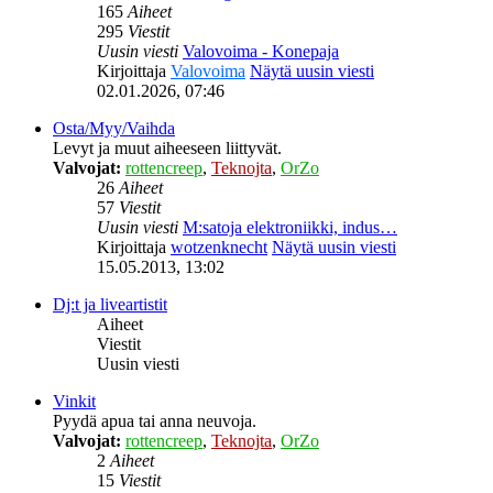
165
Aiheet
295
Viestit
Uusin viesti
Valovoima - Konepaja
Kirjoittaja
Valovoima
Näytä uusin viesti
02.01.2026, 07:46
Osta/Myy/Vaihda
Levyt ja muut aiheeseen liittyvät.
Valvojat:
rottencreep
,
Teknojta
,
OrZo
26
Aiheet
57
Viestit
Uusin viesti
M:satoja elektroniikki, indus…
Kirjoittaja
wotzenknecht
Näytä uusin viesti
15.05.2013, 13:02
Dj:t ja liveartistit
Aiheet
Viestit
Uusin viesti
Vinkit
Pyydä apua tai anna neuvoja.
Valvojat:
rottencreep
,
Teknojta
,
OrZo
2
Aiheet
15
Viestit