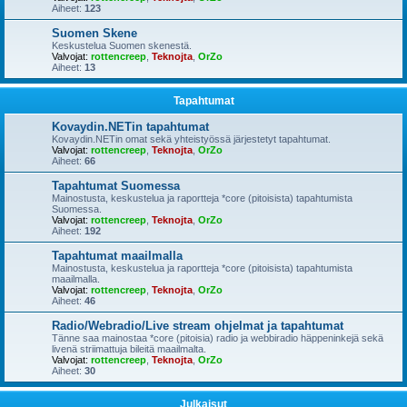
Aiheet:
123
Suomen Skene
Keskustelua Suomen skenestä.
Valvojat:
rottencreep
,
Teknojta
,
OrZo
Aiheet:
13
Tapahtumat
Kovaydin.NETin tapahtumat
Kovaydin.NETin omat sekä yhteistyössä järjestetyt tapahtumat.
Valvojat:
rottencreep
,
Teknojta
,
OrZo
Aiheet:
66
Tapahtumat Suomessa
Mainostusta, keskustelua ja raportteja *core (pitoisista) tapahtumista
Suomessa.
Valvojat:
rottencreep
,
Teknojta
,
OrZo
Aiheet:
192
Tapahtumat maailmalla
Mainostusta, keskustelua ja raportteja *core (pitoisista) tapahtumista
maailmalla.
Valvojat:
rottencreep
,
Teknojta
,
OrZo
Aiheet:
46
Radio/Webradio/Live stream ohjelmat ja tapahtumat
Tänne saa mainostaa *core (pitoisia) radio ja webbiradio häppeninkejä sekä
livenä striimattuja bileitä maailmalta.
Valvojat:
rottencreep
,
Teknojta
,
OrZo
Aiheet:
30
Julkaisut