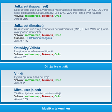
Julkaisut (kaupalliset)
Keskustelua uusista ja vanhoista materiaalisista julkaisuista (LP, CD, DVD jne.)
sekä digitaalisista julkaisuista (MP3, FLAC, WAV jne.) jotka ovat kaupan.
Valvojat:
rottencreep
,
Teknojta
,
OrZo
Aiheet:
236
Julkaisut (ilmaiset)
Keskustelua uusista ja vanhoista nettijulkaisuista (MP3, FLAC, WAV jne.) jotka
ovat jaossa ilmaiseksi.
Valvojat:
rottencreep
,
Teknojta
,
OrZo
Sisäalue:
Irtobiisien bongaus
Aiheet:
165
Osta/Myy/Vaihda
Levyt ja muut aiheeseen liittyvät.
Valvojat:
rottencreep
,
Teknojta
,
OrZo
Aiheet:
26
Dj:t ja liveartistit
Vinkit
Pyydä apua tai anna neuvoja.
Valvojat:
rottencreep
,
Teknojta
,
OrZo
Aiheet:
2
Mixaukset ja setit
Täällä voi jakaa omia tai muiden settejä.
Valvojat:
rottencreep
,
Teknojta
,
OrZo
Aiheet:
109
Musiikin tekeminen