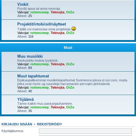
Vinkit
Pyydä apua tai anna neuvoja.
Valvojat:
rottencreep
,
Teknojta
,
OrZo
Aiheet:
25
Projektit/irtobiisit/näytteet
Täällä voi mainostaa omia projekteja
Valvojat:
rottencreep
,
Teknojta
,
OrZo
Aiheet:
116
Muut
Muu musiikki
Keskustelu muista tyyleistä.
Valvojat:
rottencreep
,
Teknojta
,
OrZo
Aiheet:
84
Muut tapahtumat
Epäkaupallisemmat musiikkitapahtumat Suomessa joissa ei soi core, mutta
jotka ovat myös ug saundeja harrastavien pervojen järkkäämiä.
Valvojat:
rottencreep
,
Teknojta
,
OrZo
Aiheet:
40
Ylijäämä
Tänne kaikki muu paskanjauhaminen.
Valvojat:
rottencreep
,
Teknojta
,
OrZo
Aiheet:
35
KIRJAUDU SISÄÄN
•
REKISTERÖIDY
Käyttäjätunnus: