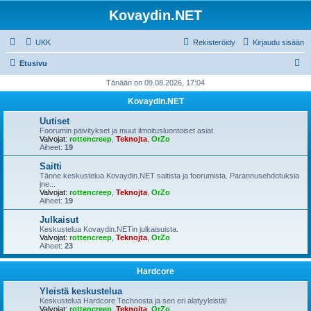
Kovaydin.NET
UKK
Rekisteröidy
Kirjaudu sisään
E
Etusivu
t
Tänään on 09.08.2026, 17:04
s
Kovaydin.NET
i
Uutiset
Foorumin päivitykset ja muut ilmoitusluontoiset asiat.
Valvojat:
rottencreep
,
Teknojta
,
OrZo
Aiheet:
19
Saitti
Tänne keskustelua Kovaydin.NET saitista ja foorumista. Parannusehdotuksia
jne...
Valvojat:
rottencreep
,
Teknojta
,
OrZo
Aiheet:
19
Julkaisut
Keskustelua Kovaydin.NETin julkaisuista.
Valvojat:
rottencreep
,
Teknojta
,
OrZo
Aiheet:
23
Hardcore
Yleistä keskustelua
Keskustelua Hardcore Technosta ja sen eri alatyyleistä!
Valvojat:
rottencreep
,
Teknojta
,
OrZo