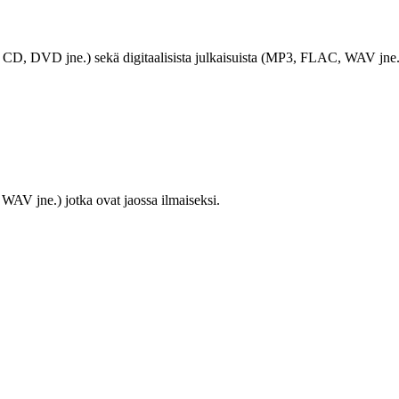
LP, CD, DVD jne.) sekä digitaalisista julkaisuista (MP3, FLAC, WAV jne.
WAV jne.) jotka ovat jaossa ilmaiseksi.