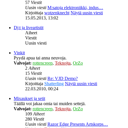
57
Viestit
Uusin viesti
M:satoja elektroniikki, indus…
Kirjoittaja
wotzenknecht
Näytä uusin viesti
15.05.2013, 13:02
Dj:t ja liveartistit
Aiheet
Viestit
Uusin viesti
Vinkit
Pyydä apua tai anna neuvoja.
Valvojat:
rottencreep
,
Teknojta
,
OrZo
2
Aiheet
15
Viestit
Uusin viesti
Re: VJD Demo?
Kirjoittaja
Shatterling
Näytä uusin viesti
22.03.2010, 00:24
Mixaukset ja setit
Täällä voi jakaa omia tai muiden settejä.
Valvojat:
rottencreep
,
Teknojta
,
OrZo
109
Aiheet
280
Viestit
Uusin viesti
Razor Edge Presents Artskorps…