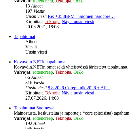
Valvojat:
rottencreep
,
Teknojta
,
OrZo
13
Aiheet
197
Viestit
Uusin viesti
Re: +358BPM - Suomen hardcore…
Kirjoittaja
Teknojta
Näytä uusin viesti
20.03.2021, 18:08
Tapahtumat
Aiheet
Viestit
Uusin viesti
Kovaydin.NETin tapahtumat
Kovaydin.NETin omat sekä yhteistyössä järjestetyt tapahtumat.
Valvojat:
rottencreep
,
Teknojta
,
OrZo
66
Aiheet
816
Viestit
Uusin viesti
8.8.2026 Corepiknik 2026 + Af…
Kirjoittaja
Teknojta
Näytä uusin viesti
27.07.2026, 14:08
Tapahtumat Suomessa
Mainostusta, keskustelua ja raportteja *core (pitoisista) tapaht
Valvojat:
rottencreep
,
Teknojta
,
OrZo
192
Aiheet
946
Viestit