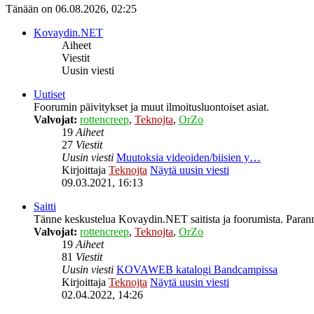
Tänään on 06.08.2026, 02:25
Kovaydin.NET
Aiheet
Viestit
Uusin viesti
Uutiset
Foorumin päivitykset ja muut ilmoitusluontoiset asiat.
Valvojat:
rottencreep
,
Teknojta
,
OrZo
19
Aiheet
27
Viestit
Uusin viesti
Muutoksia videoiden/biisien y…
Kirjoittaja
Teknojta
Näytä uusin viesti
09.03.2021, 16:13
Saitti
Tänne keskustelua Kovaydin.NET saitista ja foorumista. Parann
Valvojat:
rottencreep
,
Teknojta
,
OrZo
19
Aiheet
81
Viestit
Uusin viesti
KOVAWEB katalogi Bandcampissa
Kirjoittaja
Teknojta
Näytä uusin viesti
02.04.2022, 14:26