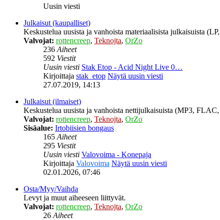
Uusin viesti
Julkaisut (kaupalliset)
Keskustelua uusista ja vanhoista materiaalisista julkaisuista (
Valvojat:
rottencreep
,
Teknojta
,
OrZo
236
Aiheet
592
Viestit
Uusin viesti
Stak Etop - Acid Night Live 0…
Kirjoittaja
stak_etop
Näytä uusin viesti
27.07.2019, 14:13
Julkaisut (ilmaiset)
Keskustelua uusista ja vanhoista nettijulkaisuista (MP3, FLAC, 
Valvojat:
rottencreep
,
Teknojta
,
OrZo
Sisäalue:
Irtobiisien bongaus
165
Aiheet
295
Viestit
Uusin viesti
Valovoima - Konepaja
Kirjoittaja
Valovoima
Näytä uusin viesti
02.01.2026, 07:46
Osta/Myy/Vaihda
Levyt ja muut aiheeseen liittyvät.
Valvojat:
rottencreep
,
Teknojta
,
OrZo
26
Aiheet