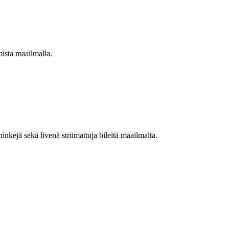
mista maailmalla.
nkejä sekä livenä striimattuja bileitä maailmalta.