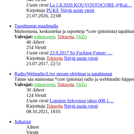
Uusin viesti
La 1.8.2026 KOUVOSTOCORE @Kul…
Kirjoittaja
PUKE
Näytä uusin viesti
21.07.2026, 22:08
Tapahtumat maailmalla
Mainostusta, keskustelua ja raportteja *core (pitoisista) tapahtu
Valvojat:
rottencreep
,
Teknojta
,
OrZo
46
Aiheet
254
Viestit
Uusin viesti
23.9.2017 So Fucking Future: …
Kirjoittaja
Teknojta
Näytä uusin viesti
23.07.2017, 22:51
Radio/Webradio/Live stream ohjelmat ja tapahtumat
Tänne saa mainostaa *core (pitoisia) radio ja webbiradio häppeni
Valvojat:
rottencreep
,
Teknojta
,
OrZo
30
Aiheet
124
Viestit
Uusin viesti
Loputon Sekvenssi jakso 008 1…
Kirjoittaja
Teknojta
Näytä uusin viesti
08.10.2021, 18:01
Julkaisut
Aiheet
Viestit