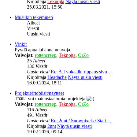
Kirjoittaja
Teknojta
Näytä uusin viesti
25.03.2021, 15:50
Musiikin tekeminen
Aiheet
Viestit
Uusin viesti
Vinkit
Pyydä apua tai anna neuvoja.
Valvojat:
rottencreep
,
Teknojta
,
OrZo
25
Aiheet
136
Viestit
Uusin viesti
Re: A.I vokaalin rippaus sivu…
Kirjoittaja
Headache
Näytä uusin viesti
16.09.2024, 18:11
Projektit/irtobiisit/näytteet
Täällä voi mainostaa omia projekteja
Valvojat:
rottencreep
,
Teknojta
,
OrZo
116
Aiheet
491
Viestit
Uusin viesti
Re: 2nnt / Snowpixels / Stati…
Kirjoittaja
2nnt
Näytä uusin viesti
19.02.2026, 09:14