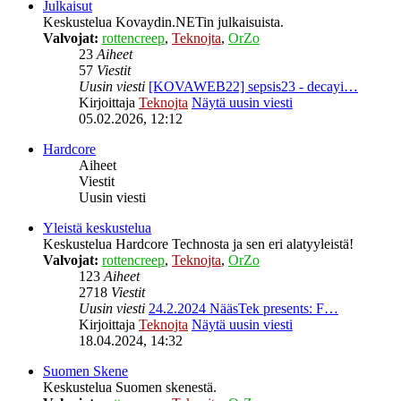
Julkaisut
Keskustelua Kovaydin.NETin julkaisuista.
Valvojat:
rottencreep
,
Teknojta
,
OrZo
23
Aiheet
57
Viestit
Uusin viesti
[KOVAWEB22] sepsis23 - decayi…
Kirjoittaja
Teknojta
Näytä uusin viesti
05.02.2026, 12:12
Hardcore
Aiheet
Viestit
Uusin viesti
Yleistä keskustelua
Keskustelua Hardcore Technosta ja sen eri alatyyleistä!
Valvojat:
rottencreep
,
Teknojta
,
OrZo
123
Aiheet
2718
Viestit
Uusin viesti
24.2.2024 NääsTek presents: F…
Kirjoittaja
Teknojta
Näytä uusin viesti
18.04.2024, 14:32
Suomen Skene
Keskustelua Suomen skenestä.