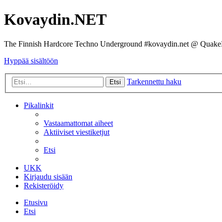
Kovaydin.NET
The Finnish Hardcore Techno Underground #kovaydin.net @ Quake
Hyppää sisältöön
Tarkennettu haku
Etsi
Pikalinkit
Vastaamattomat aiheet
Aktiiviset viestiketjut
Etsi
UKK
Kirjaudu sisään
Rekisteröidy
Etusivu
Etsi