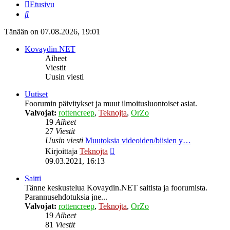
Etusivu
Etsi
Tänään on 07.08.2026, 19:01
Kovaydin.NET
Aiheet
Viestit
Uusin viesti
Uutiset
Foorumin päivitykset ja muut ilmoitusluontoiset asiat.
Valvojat:
rottencreep
,
Teknojta
,
OrZo
19
Aiheet
27
Viestit
Uusin viesti
Muutoksia videoiden/biisien y…
Näytä
Kirjoittaja
Teknojta
uusin
09.03.2021, 16:13
viesti
Saitti
Tänne keskustelua Kovaydin.NET saitista ja foorumista.
Parannusehdotuksia jne...
Valvojat:
rottencreep
,
Teknojta
,
OrZo
19
Aiheet
81
Viestit