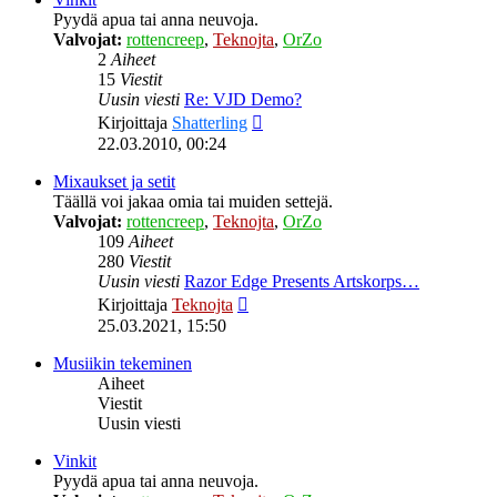
Pyydä apua tai anna neuvoja.
Valvojat:
rottencreep
,
Teknojta
,
OrZo
2
Aiheet
15
Viestit
Uusin viesti
Re: VJD Demo?
Näytä
Kirjoittaja
Shatterling
uusin
22.03.2010, 00:24
viesti
Mixaukset ja setit
Täällä voi jakaa omia tai muiden settejä.
Valvojat:
rottencreep
,
Teknojta
,
OrZo
109
Aiheet
280
Viestit
Uusin viesti
Razor Edge Presents Artskorps…
Näytä
Kirjoittaja
Teknojta
uusin
25.03.2021, 15:50
viesti
Musiikin tekeminen
Aiheet
Viestit
Uusin viesti
Vinkit
Pyydä apua tai anna neuvoja.