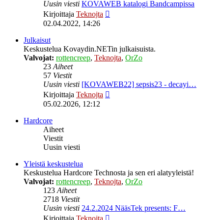
Uusin viesti
KOVAWEB katalogi Bandcampissa
Näytä
Kirjoittaja
Teknojta
uusin
02.04.2022, 14:26
viesti
Julkaisut
Keskustelua Kovaydin.NETin julkaisuista.
Valvojat:
rottencreep
,
Teknojta
,
OrZo
23
Aiheet
57
Viestit
Uusin viesti
[KOVAWEB22] sepsis23 - decayi…
Näytä
Kirjoittaja
Teknojta
uusin
05.02.2026, 12:12
viesti
Hardcore
Aiheet
Viestit
Uusin viesti
Yleistä keskustelua
Keskustelua Hardcore Technosta ja sen eri alatyyleistä!
Valvojat:
rottencreep
,
Teknojta
,
OrZo
123
Aiheet
2718
Viestit
Uusin viesti
24.2.2024 NääsTek presents: F…
Näytä
Kirjoittaja
Teknojta