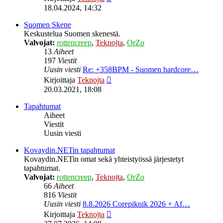
uusin
18.04.2024, 14:32
viesti
Suomen Skene
Keskustelua Suomen skenestä.
Valvojat:
rottencreep
,
Teknojta
,
OrZo
13
Aiheet
197
Viestit
Uusin viesti
Re: +358BPM - Suomen hardcore…
Näytä
Kirjoittaja
Teknojta
uusin
20.03.2021, 18:08
viesti
Tapahtumat
Aiheet
Viestit
Uusin viesti
Kovaydin.NETin tapahtumat
Kovaydin.NETin omat sekä yhteistyössä järjestetyt
tapahtumat.
Valvojat:
rottencreep
,
Teknojta
,
OrZo
66
Aiheet
816
Viestit
Uusin viesti
8.8.2026 Corepiknik 2026 + Af…
Näytä
Kirjoittaja
Teknojta
uusin