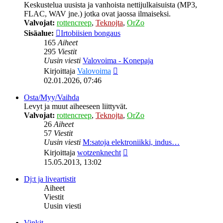
Keskustelua uusista ja vanhoista nettijulkaisuista (MP3,
FLAC, WAV jne.) jotka ovat jaossa ilmaiseksi.
Valvojat:
rottencreep
,
Teknojta
,
OrZo
Sisäalue:
Irtobiisien bongaus
165
Aiheet
295
Viestit
Uusin viesti
Valovoima - Konepaja
Näytä
Kirjoittaja
Valovoima
uusin
02.01.2026, 07:46
viesti
Osta/Myy/Vaihda
Levyt ja muut aiheeseen liittyvät.
Valvojat:
rottencreep
,
Teknojta
,
OrZo
26
Aiheet
57
Viestit
Uusin viesti
M:satoja elektroniikki, indus…
Näytä
Kirjoittaja
wotzenknecht
uusin
15.05.2013, 13:02
viesti
Dj:t ja liveartistit
Aiheet
Viestit
Uusin viesti
Vinkit