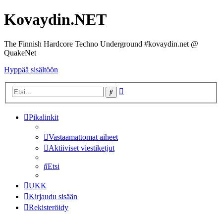
Kovaydin.NET
The Finnish Hardcore Techno Underground #kovaydin.net @
QuakeNet
Hyppää sisältöön
Tarkennettu
Etsi
haku
Pikalinkit
Vastaamattomat aiheet
Aktiiviset viestiketjut
Etsi
UKK
Kirjaudu sisään
Rekisteröidy