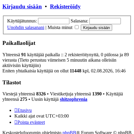
Kirjaudu sisään
•
Rekisteröidy
Käyttäjätunnus:
Salasana:
Unohdin salasanani
|
Muista minut
Paikallaolijat
Yhteensä
91
käyttäjää paikalla :: 2 rekisteröitynyttä, 0 piilossa ja 89
vierasta (Tieto perustuu viimeisen 5 minuutin aikana olleisiin
aktiivisiin käyttäjiin)
Eniten yhtaikaisia käyttäjiä on ollut
11448
kpl, 02.08.2026, 16:46
Tilastot
Viestejä yhteensä
8326
• Viestiketjuja yhteensä
1390
• Käyttäjiä
yhteensä
275
• Uusin käyttäjä
shitzophrenia
Etusivu
Kaikki ajat ovat
UTC+03:00
Poista evästeet
Keskustelufoorumin ohjelmisto
phpBB
® Forum Software © phpBB