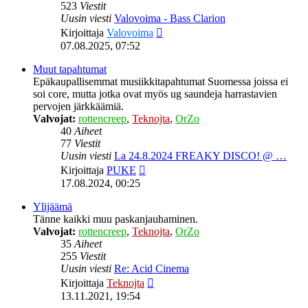
523
Viestit
Uusin viesti
Valovoima - Bass Clarion
Näytä
Kirjoittaja
Valovoima
uusin
07.08.2025, 07:52
viesti
Muut tapahtumat
Epäkaupallisemmat musiikkitapahtumat Suomessa joissa ei
soi core, mutta jotka ovat myös ug saundeja harrastavien
pervojen järkkäämiä.
Valvojat:
rottencreep
,
Teknojta
,
OrZo
40
Aiheet
77
Viestit
Uusin viesti
La 24.8.2024 FREAKY DISCO! @ …
Näytä
Kirjoittaja
PUKE
uusin
17.08.2024, 00:25
viesti
Ylijäämä
Tänne kaikki muu paskanjauhaminen.
Valvojat:
rottencreep
,
Teknojta
,
OrZo
35
Aiheet
255
Viestit
Uusin viesti
Re: Acid Cinema
Näytä
Kirjoittaja
Teknojta
uusin
13.11.2021, 19:54
viesti