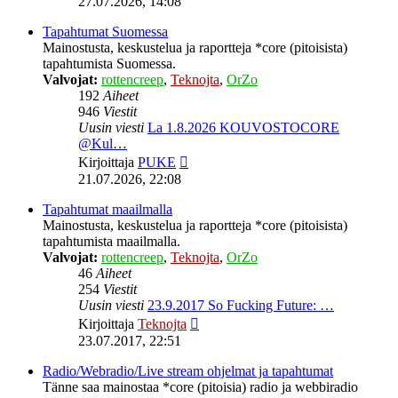
27.07.2026, 14:08
viesti
Tapahtumat Suomessa
Mainostusta, keskustelua ja raportteja *core (pitoisista)
tapahtumista Suomessa.
Valvojat:
rottencreep
,
Teknojta
,
OrZo
192
Aiheet
946
Viestit
Uusin viesti
La 1.8.2026 KOUVOSTOCORE
@Kul…
Näytä
Kirjoittaja
PUKE
uusin
21.07.2026, 22:08
viesti
Tapahtumat maailmalla
Mainostusta, keskustelua ja raportteja *core (pitoisista)
tapahtumista maailmalla.
Valvojat:
rottencreep
,
Teknojta
,
OrZo
46
Aiheet
254
Viestit
Uusin viesti
23.9.2017 So Fucking Future: …
Näytä
Kirjoittaja
Teknojta
uusin
23.07.2017, 22:51
viesti
Radio/Webradio/Live stream ohjelmat ja tapahtumat
Tänne saa mainostaa *core (pitoisia) radio ja webbiradio