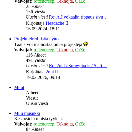
Valvojat:
rottencreep
,
Teknojta
,
OrZo
25
Aiheet
136
Viestit
Uusin viesti
Re: A.I vokaalin rippaus sivu…
Näytä
Kirjoittaja
Headache
uusin
16.09.2024, 18:11
viesti
Projektit/irtobiisit/näytteet
Täällä voi mainostaa omia projekteja
Valvojat:
rottencreep
,
Teknojta
,
OrZo
116
Aiheet
491
Viestit
Uusin viesti
Re: 2nnt / Snowpixels / Stati…
Näytä
Kirjoittaja
2nnt
uusin
19.02.2026, 09:14
viesti
Muut
Aiheet
Viestit
Uusin viesti
Muu musiikki
Keskustelu muista tyyleistä.
Valvojat:
rottencreep
,
Teknojta
,
OrZo
84
Aiheet