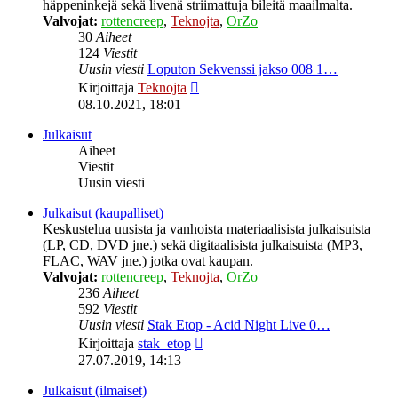
häppeninkejä sekä livenä striimattuja bileitä maailmalta.
Valvojat:
rottencreep
,
Teknojta
,
OrZo
30
Aiheet
124
Viestit
Uusin viesti
Loputon Sekvenssi jakso 008 1…
Näytä
Kirjoittaja
Teknojta
uusin
08.10.2021, 18:01
viesti
Julkaisut
Aiheet
Viestit
Uusin viesti
Julkaisut (kaupalliset)
Keskustelua uusista ja vanhoista materiaalisista julkaisuista
(LP, CD, DVD jne.) sekä digitaalisista julkaisuista (MP3,
FLAC, WAV jne.) jotka ovat kaupan.
Valvojat:
rottencreep
,
Teknojta
,
OrZo
236
Aiheet
592
Viestit
Uusin viesti
Stak Etop - Acid Night Live 0…
Näytä
Kirjoittaja
stak_etop
uusin
27.07.2019, 14:13
viesti
Julkaisut (ilmaiset)