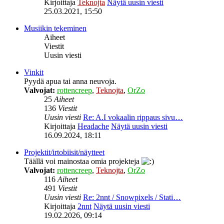
Kirjoittaja
Teknojta
Näytä uusin viesti
25.03.2021, 15:50
Musiikin tekeminen
Aiheet
Viestit
Uusin viesti
Vinkit
Pyydä apua tai anna neuvoja.
Valvojat:
rottencreep
,
Teknojta
,
OrZo
25
Aiheet
136
Viestit
Uusin viesti
Re: A.I vokaalin rippaus sivu…
Kirjoittaja
Headache
Näytä uusin viesti
16.09.2024, 18:11
Projektit/irtobiisit/näytteet
Täällä voi mainostaa omia projekteja
Valvojat:
rottencreep
,
Teknojta
,
OrZo
116
Aiheet
491
Viestit
Uusin viesti
Re: 2nnt / Snowpixels / Stati…
Kirjoittaja
2nnt
Näytä uusin viesti
19.02.2026, 09:14