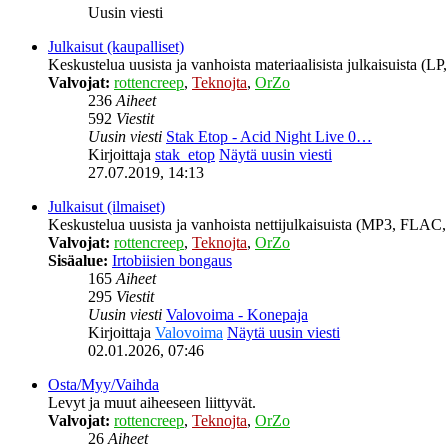
Uusin viesti
Julkaisut (kaupalliset)
Keskustelua uusista ja vanhoista materiaalisista julkaisuista (
Valvojat:
rottencreep
,
Teknojta
,
OrZo
236
Aiheet
592
Viestit
Uusin viesti
Stak Etop - Acid Night Live 0…
Kirjoittaja
stak_etop
Näytä uusin viesti
27.07.2019, 14:13
Julkaisut (ilmaiset)
Keskustelua uusista ja vanhoista nettijulkaisuista (MP3, FLAC, 
Valvojat:
rottencreep
,
Teknojta
,
OrZo
Sisäalue:
Irtobiisien bongaus
165
Aiheet
295
Viestit
Uusin viesti
Valovoima - Konepaja
Kirjoittaja
Valovoima
Näytä uusin viesti
02.01.2026, 07:46
Osta/Myy/Vaihda
Levyt ja muut aiheeseen liittyvät.
Valvojat:
rottencreep
,
Teknojta
,
OrZo
26
Aiheet