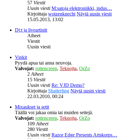
57
Viestit
Uusin viesti
M:satoja elektroniikki, indus…
Kirjoittaja
wotzenknecht
Näytä uusin viesti
15.05.2013, 13:02
Dj:t ja liveartistit
Aiheet
Viestit
Uusin viesti
Vinkit
Pyydä apua tai anna neuvoja.
Valvojat:
rottencreep
,
Teknojta
,
OrZo
2
Aiheet
15
Viestit
Uusin viesti
Re: VJD Demo?
Kirjoittaja
Shatterling
Näytä uusin viesti
22.03.2010, 00:24
Mixaukset ja setit
Täällä voi jakaa omia tai muiden settejä.
Valvojat:
rottencreep
,
Teknojta
,
OrZo
109
Aiheet
280
Viestit
Uusin viesti
Razor Edge Presents Artskorps…