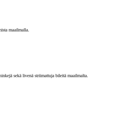
mista maailmalla.
nkejä sekä livenä striimattuja bileitä maailmalta.