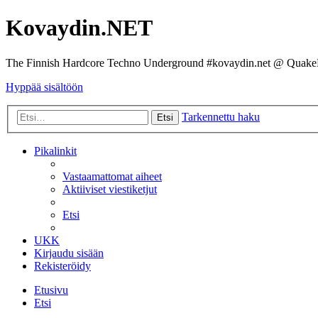
Kovaydin.NET
The Finnish Hardcore Techno Underground #kovaydin.net @ Quake
Hyppää sisältöön
Tarkennettu haku
Etsi
Pikalinkit
Vastaamattomat aiheet
Aktiiviset viestiketjut
Etsi
UKK
Kirjaudu sisään
Rekisteröidy
Etusivu
Etsi