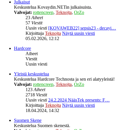
Julkaisut
Keskustelua Kovaydin.NETin julkaisuista.
Valvojat:
rottencreep
,
Teknojta
,
OrZo
23
Aiheet
57
Viestit
Uusin viesti
[KOVAWEB22] sepsis23 - decayi…
Kirjoittaja
Teknojta
Näytä uusin viesti
05.02.2026, 12:12
Hardcore
Aiheet
Viestit
Uusin viesti
Yleistä keskustelua
Keskustelua Hardcore Technosta ja sen eri alatyyleistä!
Valvojat:
rottencreep
,
Teknojta
,
OrZo
123
Aiheet
2718
Viestit
Uusin viesti
24.2.2024 NääsTek presents: F…
Kirjoittaja
Teknojta
Näytä uusin viesti
18.04.2024, 14:32
Suomen Skene
Keskustelua Suomen skenestä.