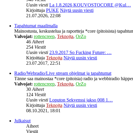
Uusin viesti
La 1.8.2026 KOUVOSTOCORE @Kul…
Kirjoittaja
PUKE
Näytä uusin viesti
21.07.2026, 22:08
Tapahtumat maailmalla
Mainostusta, keskustelua ja raportteja *core (pitoisista) tapahtu
Valvojat:
rottencreep
,
Teknojta
,
OrZo
46
Aiheet
254
Viestit
Uusin viesti
23.9.2017 So Fucking Future: …
Kirjoittaja
Teknojta
Näytä uusin viesti
23.07.2017, 22:51
Radio/Webradio/Live stream ohjelmat ja tapahtumat
Tänne saa mainostaa *core (pitoisia) radio ja webbiradio häppeni
Valvojat:
rottencreep
,
Teknojta
,
OrZo
30
Aiheet
124
Viestit
Uusin viesti
Loputon Sekvenssi jakso 008 1…
Kirjoittaja
Teknojta
Näytä uusin viesti
08.10.2021, 18:01
Julkaisut
Aiheet
Viestit