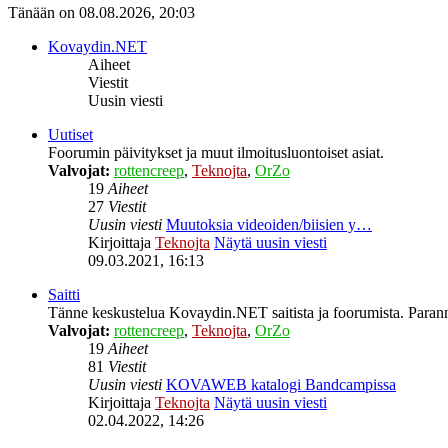
Tänään on 08.08.2026, 20:03
Kovaydin.NET
Aiheet
Viestit
Uusin viesti
Uutiset
Foorumin päivitykset ja muut ilmoitusluontoiset asiat.
Valvojat:
rottencreep
,
Teknojta
,
OrZo
19
Aiheet
27
Viestit
Uusin viesti
Muutoksia videoiden/biisien y…
Kirjoittaja
Teknojta
Näytä uusin viesti
09.03.2021, 16:13
Saitti
Tänne keskustelua Kovaydin.NET saitista ja foorumista. Parann
Valvojat:
rottencreep
,
Teknojta
,
OrZo
19
Aiheet
81
Viestit
Uusin viesti
KOVAWEB katalogi Bandcampissa
Kirjoittaja
Teknojta
Näytä uusin viesti
02.04.2022, 14:26