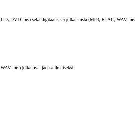
LP, CD, DVD jne.) sekä digitaalisista julkaisuista (MP3, FLAC, WAV jne.
WAV jne.) jotka ovat jaossa ilmaiseksi.