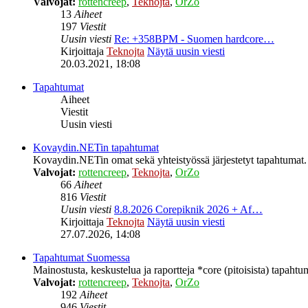
Valvojat:
rottencreep
,
Teknojta
,
OrZo
13
Aiheet
197
Viestit
Uusin viesti
Re: +358BPM - Suomen hardcore…
Kirjoittaja
Teknojta
Näytä uusin viesti
20.03.2021, 18:08
Tapahtumat
Aiheet
Viestit
Uusin viesti
Kovaydin.NETin tapahtumat
Kovaydin.NETin omat sekä yhteistyössä järjestetyt tapahtumat.
Valvojat:
rottencreep
,
Teknojta
,
OrZo
66
Aiheet
816
Viestit
Uusin viesti
8.8.2026 Corepiknik 2026 + Af…
Kirjoittaja
Teknojta
Näytä uusin viesti
27.07.2026, 14:08
Tapahtumat Suomessa
Mainostusta, keskustelua ja raportteja *core (pitoisista) tapaht
Valvojat:
rottencreep
,
Teknojta
,
OrZo
192
Aiheet
946
Viestit