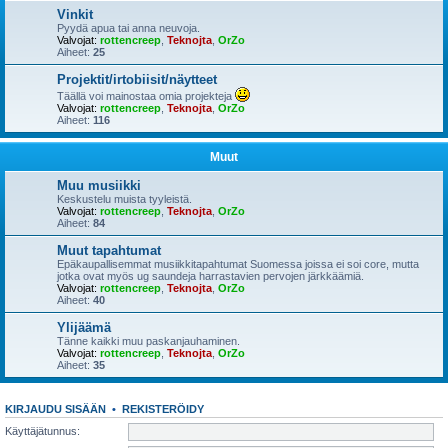
Vinkit
Pyydä apua tai anna neuvoja.
Valvojat:
rottencreep
,
Teknojta
,
OrZo
Aiheet:
25
Projektit/irtobiisit/näytteet
Täällä voi mainostaa omia projekteja
Valvojat:
rottencreep
,
Teknojta
,
OrZo
Aiheet:
116
Muut
Muu musiikki
Keskustelu muista tyyleistä.
Valvojat:
rottencreep
,
Teknojta
,
OrZo
Aiheet:
84
Muut tapahtumat
Epäkaupallisemmat musiikkitapahtumat Suomessa joissa ei soi core, mutta
jotka ovat myös ug saundeja harrastavien pervojen järkkäämiä.
Valvojat:
rottencreep
,
Teknojta
,
OrZo
Aiheet:
40
Ylijäämä
Tänne kaikki muu paskanjauhaminen.
Valvojat:
rottencreep
,
Teknojta
,
OrZo
Aiheet:
35
KIRJAUDU SISÄÄN
•
REKISTERÖIDY
Käyttäjätunnus: