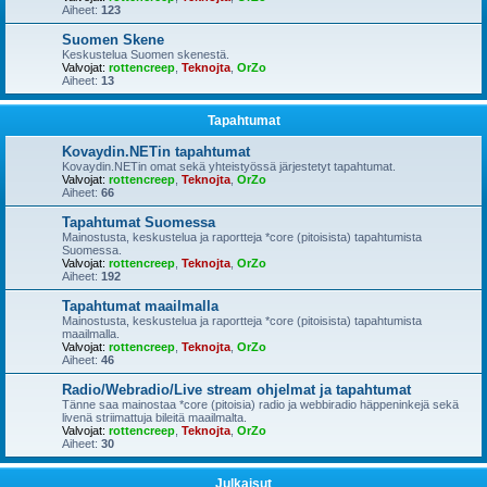
Aiheet:
123
Suomen Skene
Keskustelua Suomen skenestä.
Valvojat:
rottencreep
,
Teknojta
,
OrZo
Aiheet:
13
Tapahtumat
Kovaydin.NETin tapahtumat
Kovaydin.NETin omat sekä yhteistyössä järjestetyt tapahtumat.
Valvojat:
rottencreep
,
Teknojta
,
OrZo
Aiheet:
66
Tapahtumat Suomessa
Mainostusta, keskustelua ja raportteja *core (pitoisista) tapahtumista
Suomessa.
Valvojat:
rottencreep
,
Teknojta
,
OrZo
Aiheet:
192
Tapahtumat maailmalla
Mainostusta, keskustelua ja raportteja *core (pitoisista) tapahtumista
maailmalla.
Valvojat:
rottencreep
,
Teknojta
,
OrZo
Aiheet:
46
Radio/Webradio/Live stream ohjelmat ja tapahtumat
Tänne saa mainostaa *core (pitoisia) radio ja webbiradio häppeninkejä sekä
livenä striimattuja bileitä maailmalta.
Valvojat:
rottencreep
,
Teknojta
,
OrZo
Aiheet:
30
Julkaisut