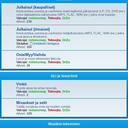
Julkaisut (kaupalliset)
Keskustelua uusista ja vanhoista materiaalisista julkaisuista (LP, CD, DVD jne.)
sekä digitaalisista julkaisuista (MP3, FLAC, WAV jne.) jotka ovat kaupan.
Valvojat:
rottencreep
,
Teknojta
,
OrZo
Aiheet:
236
Julkaisut (ilmaiset)
Keskustelua uusista ja vanhoista nettijulkaisuista (MP3, FLAC, WAV jne.) jotka
ovat jaossa ilmaiseksi.
Valvojat:
rottencreep
,
Teknojta
,
OrZo
Sisäalue:
Irtobiisien bongaus
Aiheet:
165
Osta/Myy/Vaihda
Levyt ja muut aiheeseen liittyvät.
Valvojat:
rottencreep
,
Teknojta
,
OrZo
Aiheet:
26
Dj:t ja liveartistit
Vinkit
Pyydä apua tai anna neuvoja.
Valvojat:
rottencreep
,
Teknojta
,
OrZo
Aiheet:
2
Mixaukset ja setit
Täällä voi jakaa omia tai muiden settejä.
Valvojat:
rottencreep
,
Teknojta
,
OrZo
Aiheet:
109
Musiikin tekeminen