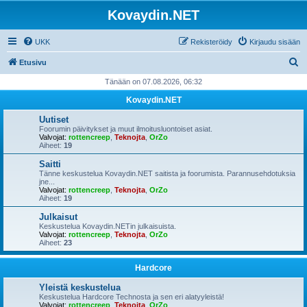
Kovaydin.NET
UKK
Rekisteröidy
Kirjaudu sisään
E
Etusivu
t
Tänään on 07.08.2026, 06:32
s
Kovaydin.NET
i
Uutiset
Foorumin päivitykset ja muut ilmoitusluontoiset asiat.
Valvojat:
rottencreep
,
Teknojta
,
OrZo
Aiheet:
19
Saitti
Tänne keskustelua Kovaydin.NET saitista ja foorumista. Parannusehdotuksia
jne...
Valvojat:
rottencreep
,
Teknojta
,
OrZo
Aiheet:
19
Julkaisut
Keskustelua Kovaydin.NETin julkaisuista.
Valvojat:
rottencreep
,
Teknojta
,
OrZo
Aiheet:
23
Hardcore
Yleistä keskustelua
Keskustelua Hardcore Technosta ja sen eri alatyyleistä!
Valvojat:
rottencreep
,
Teknojta
,
OrZo