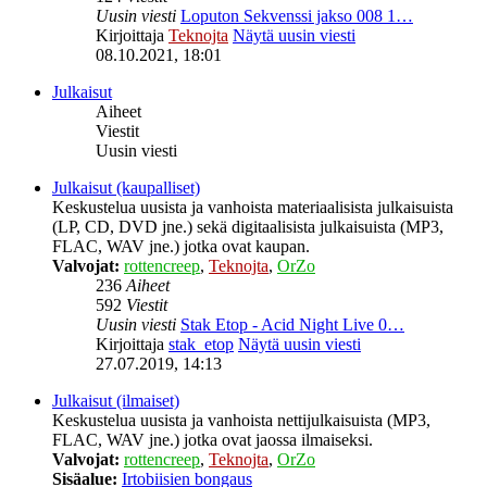
Uusin viesti
Loputon Sekvenssi jakso 008 1…
Kirjoittaja
Teknojta
Näytä uusin viesti
08.10.2021, 18:01
Julkaisut
Aiheet
Viestit
Uusin viesti
Julkaisut (kaupalliset)
Keskustelua uusista ja vanhoista materiaalisista julkaisuista
(LP, CD, DVD jne.) sekä digitaalisista julkaisuista (MP3,
FLAC, WAV jne.) jotka ovat kaupan.
Valvojat:
rottencreep
,
Teknojta
,
OrZo
236
Aiheet
592
Viestit
Uusin viesti
Stak Etop - Acid Night Live 0…
Kirjoittaja
stak_etop
Näytä uusin viesti
27.07.2019, 14:13
Julkaisut (ilmaiset)
Keskustelua uusista ja vanhoista nettijulkaisuista (MP3,
FLAC, WAV jne.) jotka ovat jaossa ilmaiseksi.
Valvojat:
rottencreep
,
Teknojta
,
OrZo
Sisäalue:
Irtobiisien bongaus