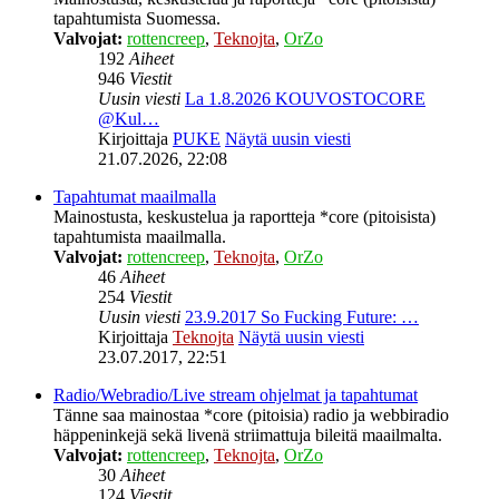
tapahtumista Suomessa.
Valvojat:
rottencreep
,
Teknojta
,
OrZo
192
Aiheet
946
Viestit
Uusin viesti
La 1.8.2026 KOUVOSTOCORE
@Kul…
Kirjoittaja
PUKE
Näytä uusin viesti
21.07.2026, 22:08
Tapahtumat maailmalla
Mainostusta, keskustelua ja raportteja *core (pitoisista)
tapahtumista maailmalla.
Valvojat:
rottencreep
,
Teknojta
,
OrZo
46
Aiheet
254
Viestit
Uusin viesti
23.9.2017 So Fucking Future: …
Kirjoittaja
Teknojta
Näytä uusin viesti
23.07.2017, 22:51
Radio/Webradio/Live stream ohjelmat ja tapahtumat
Tänne saa mainostaa *core (pitoisia) radio ja webbiradio
häppeninkejä sekä livenä striimattuja bileitä maailmalta.
Valvojat:
rottencreep
,
Teknojta
,
OrZo
30
Aiheet
124
Viestit