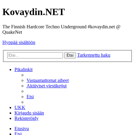
Kovaydin.NET
The Finnish Hardcore Techno Underground #kovaydin.net @
QuakeNet
Hyppää sisältöön
Tarkennettu haku
Etsi
Pikalinkit
Vastaamattomat aiheet
Aktiiviset viestiketjut
Etsi
UKK
Kirjaudu sisään
Rekisteröidy
Etusivu
Etsi