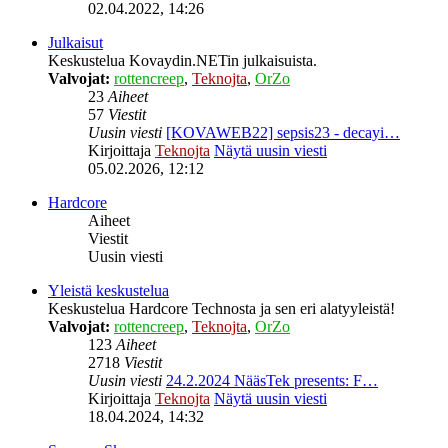
02.04.2022, 14:26
Julkaisut
Keskustelua Kovaydin.NETin julkaisuista.
Valvojat:
rottencreep
,
Teknojta
,
OrZo
23
Aiheet
57
Viestit
Uusin viesti
[KOVAWEB22] sepsis23 - decayi…
Kirjoittaja
Teknojta
Näytä uusin viesti
05.02.2026, 12:12
Hardcore
Aiheet
Viestit
Uusin viesti
Yleistä keskustelua
Keskustelua Hardcore Technosta ja sen eri alatyyleistä!
Valvojat:
rottencreep
,
Teknojta
,
OrZo
123
Aiheet
2718
Viestit
Uusin viesti
24.2.2024 NääsTek presents: F…
Kirjoittaja
Teknojta
Näytä uusin viesti
18.04.2024, 14:32