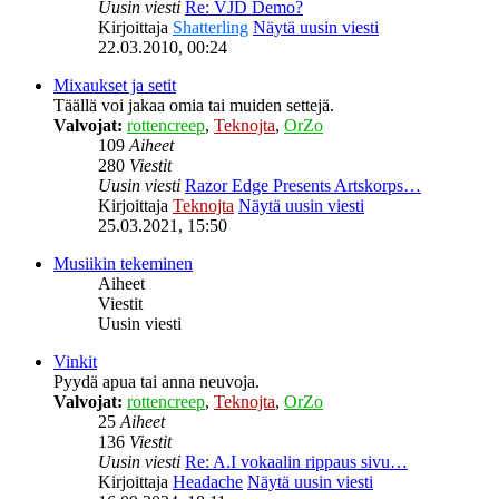
Uusin viesti
Re: VJD Demo?
Kirjoittaja
Shatterling
Näytä uusin viesti
22.03.2010, 00:24
Mixaukset ja setit
Täällä voi jakaa omia tai muiden settejä.
Valvojat:
rottencreep
,
Teknojta
,
OrZo
109
Aiheet
280
Viestit
Uusin viesti
Razor Edge Presents Artskorps…
Kirjoittaja
Teknojta
Näytä uusin viesti
25.03.2021, 15:50
Musiikin tekeminen
Aiheet
Viestit
Uusin viesti
Vinkit
Pyydä apua tai anna neuvoja.
Valvojat:
rottencreep
,
Teknojta
,
OrZo
25
Aiheet
136
Viestit
Uusin viesti
Re: A.I vokaalin rippaus sivu…
Kirjoittaja
Headache
Näytä uusin viesti