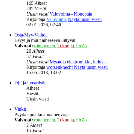
165
Aiheet
295
Viestit
Uusin viesti
Valovoima - Konepaja
Kirjoittaja
Valovoima
Näytä uusin viesti
02.01.2026, 07:46
Osta/Myy/Vaihda
Levyt ja muut aiheeseen liittyvät.
Valvojat:
rottencreep
,
Teknojta
,
OrZo
26
Aiheet
57
Viestit
Uusin viesti
M:satoja elektroniikki, indus…
Kirjoittaja
wotzenknecht
Näytä uusin viesti
15.05.2013, 13:02
Dj:t ja liveartistit
Aiheet
Viestit
Uusin viesti
Vinkit
Pyydä apua tai anna neuvoja.
Valvojat:
rottencreep
,
Teknojta
,
OrZo
2
Aiheet
15
Viestit