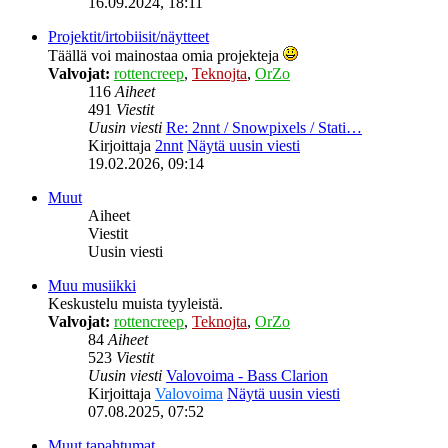
16.09.2024, 18:11
Projektit/irtobiisit/näytteet
Täällä voi mainostaa omia projekteja
Valvojat:
rottencreep
,
Teknojta
,
OrZo
116
Aiheet
491
Viestit
Uusin viesti
Re: 2nnt / Snowpixels / Stati…
Kirjoittaja
2nnt
Näytä uusin viesti
19.02.2026, 09:14
Muut
Aiheet
Viestit
Uusin viesti
Muu musiikki
Keskustelu muista tyyleistä.
Valvojat:
rottencreep
,
Teknojta
,
OrZo
84
Aiheet
523
Viestit
Uusin viesti
Valovoima - Bass Clarion
Kirjoittaja
Valovoima
Näytä uusin viesti
07.08.2025, 07:52
Muut tapahtumat