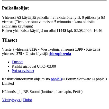
Paikallaolijat
Yhteensä
65
käyttäjää paikalla :: 2 rekisteröitynyttä, 0 piilossa ja 63
vierasta (Tieto perustuu viimeisen 5 minuutin aikana olleisiin
aktiivisiin käyttäjiin)
Eniten yhtaikaisia käyttäjiä on ollut
11448
kpl, 02.08.2026, 16:46
Tilastot
Viestejä yhteensä
8326
• Viestiketjuja yhteensä
1390
• Käyttäjiä
yhteensä
275
• Uusin käyttäjä
shitzophrenia
Etusivu
Kaikki ajat ovat
UTC+03:00
Poista evästeet
Keskustelufoorumin ohjelmisto
phpBB
® Forum Software © phpBB
Limited
Käännös: phpBB Suomi (lurttinen, harritapio, Pettis)
Yksityisyys
|
Ehdot