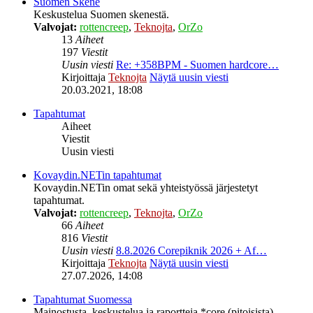
Suomen Skene
Keskustelua Suomen skenestä.
Valvojat:
rottencreep
,
Teknojta
,
OrZo
13
Aiheet
197
Viestit
Uusin viesti
Re: +358BPM - Suomen hardcore…
Kirjoittaja
Teknojta
Näytä uusin viesti
20.03.2021, 18:08
Tapahtumat
Aiheet
Viestit
Uusin viesti
Kovaydin.NETin tapahtumat
Kovaydin.NETin omat sekä yhteistyössä järjestetyt
tapahtumat.
Valvojat:
rottencreep
,
Teknojta
,
OrZo
66
Aiheet
816
Viestit
Uusin viesti
8.8.2026 Corepiknik 2026 + Af…
Kirjoittaja
Teknojta
Näytä uusin viesti
27.07.2026, 14:08
Tapahtumat Suomessa
Mainostusta, keskustelua ja raportteja *core (pitoisista)