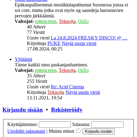
Epäkaupallisemmat musiikkitapahtumat Suomessa joissa ei
soi core, mutta jotka ovat myös ug saundeja harrastavien
pervojen järkkäämiä.
Valvojat:
rottencreep
,
Teknojta
,
OrZo
40
Aiheet
77
Viestit
Uusin viesti
La 24.8.2024 FREAKY DISCO! @ …
Kirjoittaja
PUKE
Näytä uusin viesti
17.08.2024, 00:25
Ylijäämä
Tänne kaikki muu paskanjauhaminen.
Valvojat:
rottencreep
,
Teknojta
,
OrZo
35
Aiheet
255
Viestit
Uusin viesti
Re: Acid Cinema
Kirjoittaja
Teknojta
Näytä uusin viesti
13.11.2021, 19:54
Kirjaudu sisään
•
Rekisteröidy
Käyttäjätunnus:
Salasana:
Unohdin salasanani
|
Muista minut