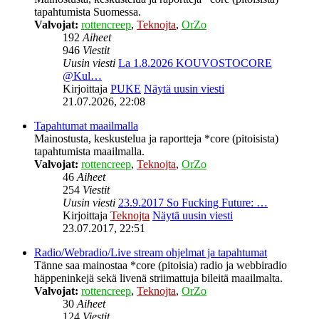
tapahtumista Suomessa.
Valvojat:
rottencreep
,
Teknojta
,
OrZo
192
Aiheet
946
Viestit
Uusin viesti
La 1.8.2026 KOUVOSTOCORE
@Kul…
Kirjoittaja
PUKE
Näytä uusin viesti
21.07.2026, 22:08
Tapahtumat maailmalla
Mainostusta, keskustelua ja raportteja *core (pitoisista)
tapahtumista maailmalla.
Valvojat:
rottencreep
,
Teknojta
,
OrZo
46
Aiheet
254
Viestit
Uusin viesti
23.9.2017 So Fucking Future: …
Kirjoittaja
Teknojta
Näytä uusin viesti
23.07.2017, 22:51
Radio/Webradio/Live stream ohjelmat ja tapahtumat
Tänne saa mainostaa *core (pitoisia) radio ja webbiradio
häppeninkejä sekä livenä striimattuja bileitä maailmalta.
Valvojat:
rottencreep
,
Teknojta
,
OrZo
30
Aiheet
124
Viestit