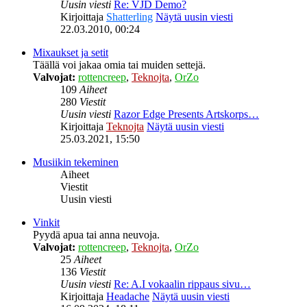
Uusin viesti
Re: VJD Demo?
Kirjoittaja
Shatterling
Näytä uusin viesti
22.03.2010, 00:24
Mixaukset ja setit
Täällä voi jakaa omia tai muiden settejä.
Valvojat:
rottencreep
,
Teknojta
,
OrZo
109
Aiheet
280
Viestit
Uusin viesti
Razor Edge Presents Artskorps…
Kirjoittaja
Teknojta
Näytä uusin viesti
25.03.2021, 15:50
Musiikin tekeminen
Aiheet
Viestit
Uusin viesti
Vinkit
Pyydä apua tai anna neuvoja.
Valvojat:
rottencreep
,
Teknojta
,
OrZo
25
Aiheet
136
Viestit
Uusin viesti
Re: A.I vokaalin rippaus sivu…
Kirjoittaja
Headache
Näytä uusin viesti