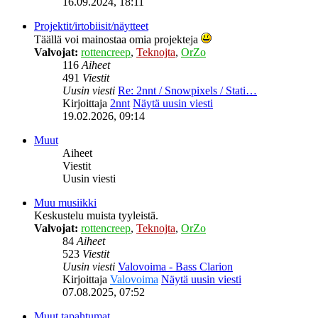
16.09.2024, 18:11
Projektit/irtobiisit/näytteet
Täällä voi mainostaa omia projekteja
Valvojat:
rottencreep
,
Teknojta
,
OrZo
116
Aiheet
491
Viestit
Uusin viesti
Re: 2nnt / Snowpixels / Stati…
Kirjoittaja
2nnt
Näytä uusin viesti
19.02.2026, 09:14
Muut
Aiheet
Viestit
Uusin viesti
Muu musiikki
Keskustelu muista tyyleistä.
Valvojat:
rottencreep
,
Teknojta
,
OrZo
84
Aiheet
523
Viestit
Uusin viesti
Valovoima - Bass Clarion
Kirjoittaja
Valovoima
Näytä uusin viesti
07.08.2025, 07:52
Muut tapahtumat