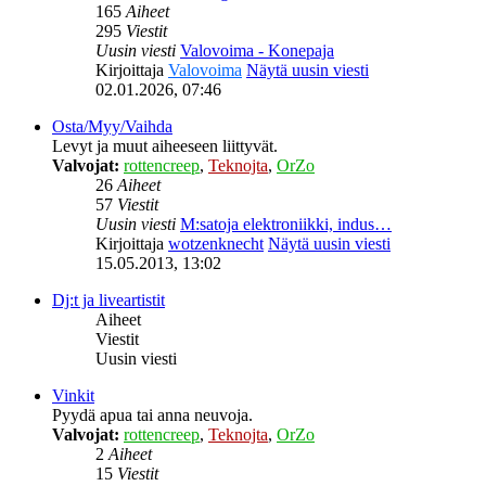
165
Aiheet
295
Viestit
Uusin viesti
Valovoima - Konepaja
Kirjoittaja
Valovoima
Näytä uusin viesti
02.01.2026, 07:46
Osta/Myy/Vaihda
Levyt ja muut aiheeseen liittyvät.
Valvojat:
rottencreep
,
Teknojta
,
OrZo
26
Aiheet
57
Viestit
Uusin viesti
M:satoja elektroniikki, indus…
Kirjoittaja
wotzenknecht
Näytä uusin viesti
15.05.2013, 13:02
Dj:t ja liveartistit
Aiheet
Viestit
Uusin viesti
Vinkit
Pyydä apua tai anna neuvoja.
Valvojat:
rottencreep
,
Teknojta
,
OrZo
2
Aiheet
15
Viestit