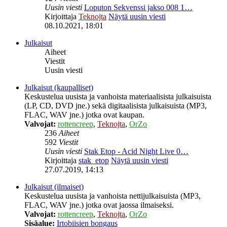
Uusin viesti
Loputon Sekvenssi jakso 008 1…
Kirjoittaja
Teknojta
Näytä uusin viesti
08.10.2021, 18:01
Julkaisut
Aiheet
Viestit
Uusin viesti
Julkaisut (kaupalliset)
Keskustelua uusista ja vanhoista materiaalisista julkaisuista
(LP, CD, DVD jne.) sekä digitaalisista julkaisuista (MP3,
FLAC, WAV jne.) jotka ovat kaupan.
Valvojat:
rottencreep
,
Teknojta
,
OrZo
236
Aiheet
592
Viestit
Uusin viesti
Stak Etop - Acid Night Live 0…
Kirjoittaja
stak_etop
Näytä uusin viesti
27.07.2019, 14:13
Julkaisut (ilmaiset)
Keskustelua uusista ja vanhoista nettijulkaisuista (MP3,
FLAC, WAV jne.) jotka ovat jaossa ilmaiseksi.
Valvojat:
rottencreep
,
Teknojta
,
OrZo
Sisäalue:
Irtobiisien bongaus