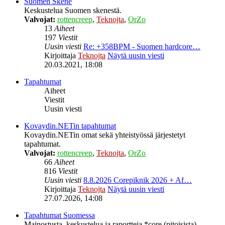
Suomen Skene
Keskustelua Suomen skenestä.
Valvojat:
rottencreep
,
Teknojta
,
OrZo
13
Aiheet
197
Viestit
Uusin viesti
Re: +358BPM - Suomen hardcore…
Kirjoittaja
Teknojta
Näytä uusin viesti
20.03.2021, 18:08
Tapahtumat
Aiheet
Viestit
Uusin viesti
Kovaydin.NETin tapahtumat
Kovaydin.NETin omat sekä yhteistyössä järjestetyt
tapahtumat.
Valvojat:
rottencreep
,
Teknojta
,
OrZo
66
Aiheet
816
Viestit
Uusin viesti
8.8.2026 Corepiknik 2026 + Af…
Kirjoittaja
Teknojta
Näytä uusin viesti
27.07.2026, 14:08
Tapahtumat Suomessa
Mainostusta, keskustelua ja raportteja *core (pitoisista)