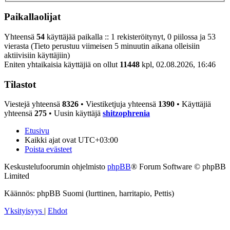
Paikallaolijat
Yhteensä
54
käyttäjää paikalla :: 1 rekisteröitynyt, 0 piilossa ja 53
vierasta (Tieto perustuu viimeisen 5 minuutin aikana olleisiin
aktiivisiin käyttäjiin)
Eniten yhtaikaisia käyttäjiä on ollut
11448
kpl, 02.08.2026, 16:46
Tilastot
Viestejä yhteensä
8326
• Viestiketjuja yhteensä
1390
• Käyttäjiä
yhteensä
275
• Uusin käyttäjä
shitzophrenia
Etusivu
Kaikki ajat ovat
UTC+03:00
Poista evästeet
Keskustelufoorumin ohjelmisto
phpBB
® Forum Software © phpBB
Limited
Käännös: phpBB Suomi (lurttinen, harritapio, Pettis)
Yksityisyys
|
Ehdot