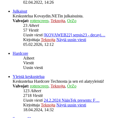
02.04.2022, 14:26
Julkaisut
Keskustelua Kovaydin.NETin julkaisuista.
Valvojat:
rottencreep
,
Teknojta
,
OrZo
23
Aiheet
57
Viestit
Uusin viesti
[KOVAWEB22] sepsis23 - decayi…
Kirjoittaja
Teknojta
Näytä uusin viesti
05.02.2026, 12:12
Hardcore
Aiheet
Viestit
Uusin viesti
Yleistä keskustelua
Keskustelua Hardcore Technosta ja sen eri alatyyleistä!
Valvojat:
rottencreep
,
Teknojta
,
OrZo
123
Aiheet
2718
Viestit
Uusin viesti
24.2.2024 NääsTek presents: F…
Kirjoittaja
Teknojta
Näytä uusin viesti
18.04.2024, 14:32