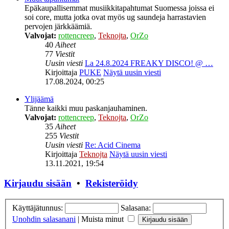
Epäkaupallisemmat musiikkitapahtumat Suomessa joissa ei
soi core, mutta jotka ovat myös ug saundeja harrastavien
pervojen järkkäämiä.
Valvojat:
rottencreep
,
Teknojta
,
OrZo
40
Aiheet
77
Viestit
Uusin viesti
La 24.8.2024 FREAKY DISCO! @ …
Kirjoittaja
PUKE
Näytä uusin viesti
17.08.2024, 00:25
Ylijäämä
Tänne kaikki muu paskanjauhaminen.
Valvojat:
rottencreep
,
Teknojta
,
OrZo
35
Aiheet
255
Viestit
Uusin viesti
Re: Acid Cinema
Kirjoittaja
Teknojta
Näytä uusin viesti
13.11.2021, 19:54
Kirjaudu sisään
•
Rekisteröidy
Käyttäjätunnus:
Salasana:
Unohdin salasanani
|
Muista minut