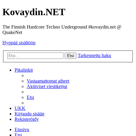
Kovaydin.NET
The Finnish Hardcore Techno Underground #kovaydin.net @
QuakeNet
Hyppää sisältöön
Tarkennettu haku
Etsi
Pikalinkit
Vastaamattomat aiheet
Aktiiviset viestiketjut
Etsi
UKK
Kirjaudu sisään
Rekisteröidy
Etusivu
Etsi