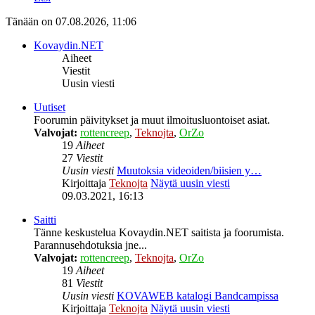
Tänään on 07.08.2026, 11:06
Kovaydin.NET
Aiheet
Viestit
Uusin viesti
Uutiset
Foorumin päivitykset ja muut ilmoitusluontoiset asiat.
Valvojat:
rottencreep
,
Teknojta
,
OrZo
19
Aiheet
27
Viestit
Uusin viesti
Muutoksia videoiden/biisien y…
Kirjoittaja
Teknojta
Näytä uusin viesti
09.03.2021, 16:13
Saitti
Tänne keskustelua Kovaydin.NET saitista ja foorumista.
Parannusehdotuksia jne...
Valvojat:
rottencreep
,
Teknojta
,
OrZo
19
Aiheet
81
Viestit
Uusin viesti
KOVAWEB katalogi Bandcampissa
Kirjoittaja
Teknojta
Näytä uusin viesti