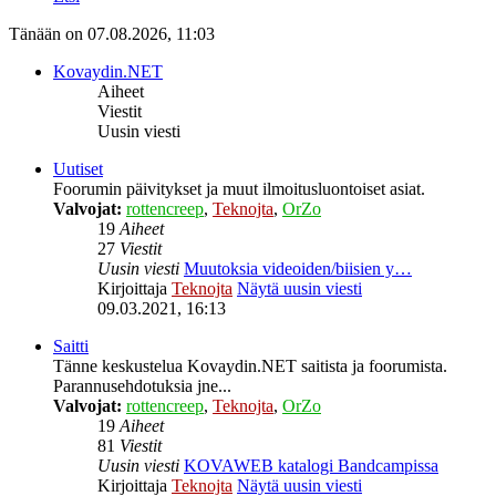
Tänään on 07.08.2026, 11:03
Kovaydin.NET
Aiheet
Viestit
Uusin viesti
Uutiset
Foorumin päivitykset ja muut ilmoitusluontoiset asiat.
Valvojat:
rottencreep
,
Teknojta
,
OrZo
19
Aiheet
27
Viestit
Uusin viesti
Muutoksia videoiden/biisien y…
Kirjoittaja
Teknojta
Näytä uusin viesti
09.03.2021, 16:13
Saitti
Tänne keskustelua Kovaydin.NET saitista ja foorumista.
Parannusehdotuksia jne...
Valvojat:
rottencreep
,
Teknojta
,
OrZo
19
Aiheet
81
Viestit
Uusin viesti
KOVAWEB katalogi Bandcampissa
Kirjoittaja
Teknojta
Näytä uusin viesti