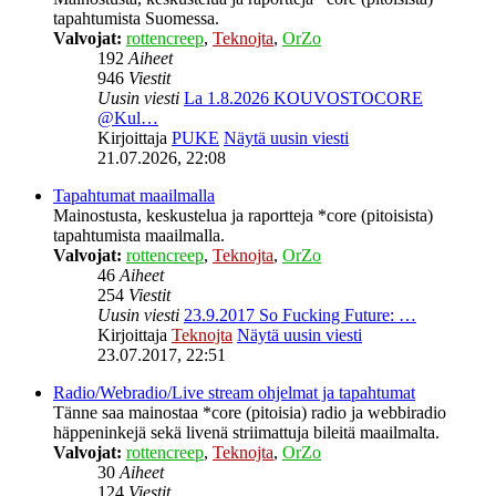
tapahtumista Suomessa.
Valvojat:
rottencreep
,
Teknojta
,
OrZo
192
Aiheet
946
Viestit
Uusin viesti
La 1.8.2026 KOUVOSTOCORE
@Kul…
Kirjoittaja
PUKE
Näytä uusin viesti
21.07.2026, 22:08
Tapahtumat maailmalla
Mainostusta, keskustelua ja raportteja *core (pitoisista)
tapahtumista maailmalla.
Valvojat:
rottencreep
,
Teknojta
,
OrZo
46
Aiheet
254
Viestit
Uusin viesti
23.9.2017 So Fucking Future: …
Kirjoittaja
Teknojta
Näytä uusin viesti
23.07.2017, 22:51
Radio/Webradio/Live stream ohjelmat ja tapahtumat
Tänne saa mainostaa *core (pitoisia) radio ja webbiradio
häppeninkejä sekä livenä striimattuja bileitä maailmalta.
Valvojat:
rottencreep
,
Teknojta
,
OrZo
30
Aiheet
124
Viestit