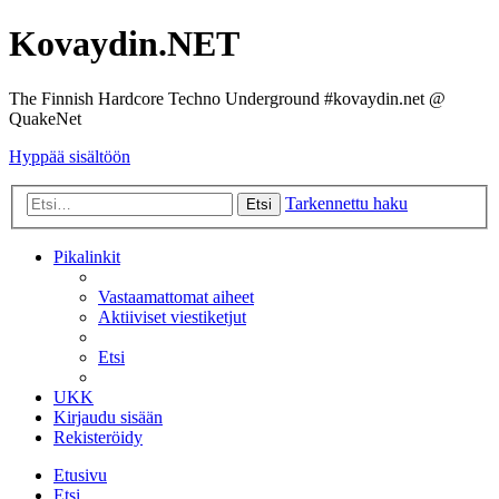
Kovaydin.NET
The Finnish Hardcore Techno Underground #kovaydin.net @
QuakeNet
Hyppää sisältöön
Tarkennettu haku
Etsi
Pikalinkit
Vastaamattomat aiheet
Aktiiviset viestiketjut
Etsi
UKK
Kirjaudu sisään
Rekisteröidy
Etusivu
Etsi