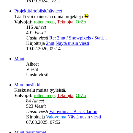
16.09.2024, 18:11
Projektit/irtobiisit/näytteet
Täällä voi mainostaa omia projekteja
Valvojat:
rottencreep
,
Teknojta
,
OrZo
116
Aiheet
491
Viestit
Uusin viesti
Re: 2nnt / Snowpixels / Stati…
Kirjoittaja
2nnt
Näytä uusin viesti
19.02.2026, 09:14
Muut
Aiheet
Viestit
Uusin viesti
Muu musiikki
Keskustelu muista tyyleistä.
Valvojat:
rottencreep
,
Teknojta
,
OrZo
84
Aiheet
523
Viestit
Uusin viesti
Valovoima - Bass Clarion
Kirjoittaja
Valovoima
Näytä uusin viesti
07.08.2025, 07:52
Muut tapahtumat