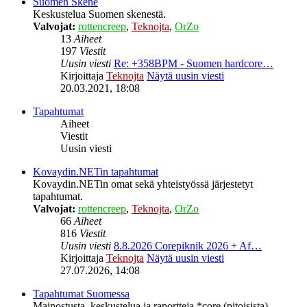
Suomen Skene
Keskustelua Suomen skenestä.
Valvojat:
rottencreep
,
Teknojta
,
OrZo
13
Aiheet
197
Viestit
Uusin viesti
Re: +358BPM - Suomen hardcore…
Kirjoittaja
Teknojta
Näytä uusin viesti
20.03.2021, 18:08
Tapahtumat
Aiheet
Viestit
Uusin viesti
Kovaydin.NETin tapahtumat
Kovaydin.NETin omat sekä yhteistyössä järjestetyt
tapahtumat.
Valvojat:
rottencreep
,
Teknojta
,
OrZo
66
Aiheet
816
Viestit
Uusin viesti
8.8.2026 Corepiknik 2026 + Af…
Kirjoittaja
Teknojta
Näytä uusin viesti
27.07.2026, 14:08
Tapahtumat Suomessa
Mainostusta, keskustelua ja raportteja *core (pitoisista)