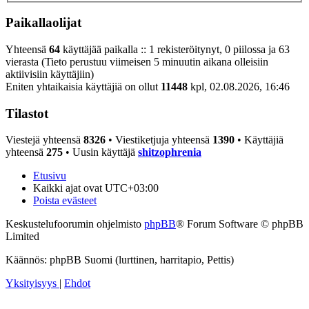
Paikallaolijat
Yhteensä
64
käyttäjää paikalla :: 1 rekisteröitynyt, 0 piilossa ja 63
vierasta (Tieto perustuu viimeisen 5 minuutin aikana olleisiin
aktiivisiin käyttäjiin)
Eniten yhtaikaisia käyttäjiä on ollut
11448
kpl, 02.08.2026, 16:46
Tilastot
Viestejä yhteensä
8326
• Viestiketjuja yhteensä
1390
• Käyttäjiä
yhteensä
275
• Uusin käyttäjä
shitzophrenia
Etusivu
Kaikki ajat ovat
UTC+03:00
Poista evästeet
Keskustelufoorumin ohjelmisto
phpBB
® Forum Software © phpBB
Limited
Käännös: phpBB Suomi (lurttinen, harritapio, Pettis)
Yksityisyys
|
Ehdot