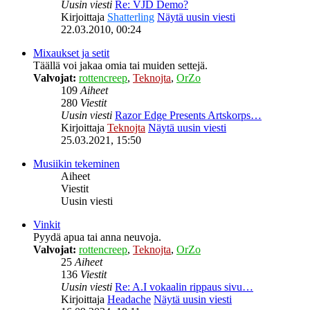
Uusin viesti
Re: VJD Demo?
Kirjoittaja
Shatterling
Näytä uusin viesti
22.03.2010, 00:24
Mixaukset ja setit
Täällä voi jakaa omia tai muiden settejä.
Valvojat:
rottencreep
,
Teknojta
,
OrZo
109
Aiheet
280
Viestit
Uusin viesti
Razor Edge Presents Artskorps…
Kirjoittaja
Teknojta
Näytä uusin viesti
25.03.2021, 15:50
Musiikin tekeminen
Aiheet
Viestit
Uusin viesti
Vinkit
Pyydä apua tai anna neuvoja.
Valvojat:
rottencreep
,
Teknojta
,
OrZo
25
Aiheet
136
Viestit
Uusin viesti
Re: A.I vokaalin rippaus sivu…
Kirjoittaja
Headache
Näytä uusin viesti