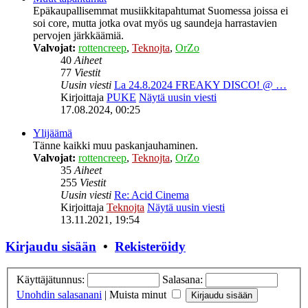
Epäkaupallisemmat musiikkitapahtumat Suomessa joissa ei
soi core, mutta jotka ovat myös ug saundeja harrastavien
pervojen järkkäämiä.
Valvojat:
rottencreep
,
Teknojta
,
OrZo
40
Aiheet
77
Viestit
Uusin viesti
La 24.8.2024 FREAKY DISCO! @ …
Kirjoittaja
PUKE
Näytä uusin viesti
17.08.2024, 00:25
Ylijäämä
Tänne kaikki muu paskanjauhaminen.
Valvojat:
rottencreep
,
Teknojta
,
OrZo
35
Aiheet
255
Viestit
Uusin viesti
Re: Acid Cinema
Kirjoittaja
Teknojta
Näytä uusin viesti
13.11.2021, 19:54
Kirjaudu sisään
•
Rekisteröidy
Käyttäjätunnus:
Salasana:
Unohdin salasanani
|
Muista minut