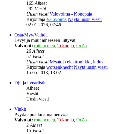
165
Aiheet
295
Viestit
Uusin viesti
Valovoima - Konepaja
Kirjoittaja
Valovoima
Näytä uusin viesti
02.01.2026, 07:46
Osta/Myy/Vaihda
Levyt ja muut aiheeseen liittyvät.
Valvojat:
rottencreep
,
Teknojta
,
OrZo
26
Aiheet
57
Viestit
Uusin viesti
M:satoja elektroniikki, indus…
Kirjoittaja
wotzenknecht
Näytä uusin viesti
15.05.2013, 13:02
Dj:t ja liveartistit
Aiheet
Viestit
Uusin viesti
Vinkit
Pyydä apua tai anna neuvoja.
Valvojat:
rottencreep
,
Teknojta
,
OrZo
2
Aiheet
15
Viestit