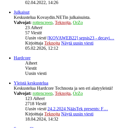
02.04.2022, 14:26
Julkaisut
Keskustelua Kovaydin.NETin julkaisuista.
Valvojat:
rottencreep
,
Teknojta
,
OrZo
23
Aiheet
57
Viestit
Uusin viesti
[KOVAWEB22] sepsis23 - decayi…
Kirjoittaja
Teknojta
Näytä uusin viesti
05.02.2026, 12:12
Hardcore
Aiheet
Viestit
Uusin viesti
Yleistä keskustelua
Keskustelua Hardcore Technosta ja sen eri alatyyleistä!
Valvojat:
rottencreep
,
Teknojta
,
OrZo
123
Aiheet
2718
Viestit
Uusin viesti
24.2.2024 NääsTek presents: F…
Kirjoittaja
Teknojta
Näytä uusin viesti
18.04.2024, 14:32