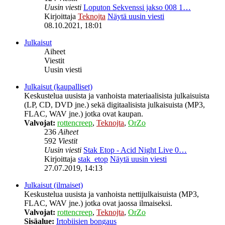
Uusin viesti
Loputon Sekvenssi jakso 008 1…
Kirjoittaja
Teknojta
Näytä uusin viesti
08.10.2021, 18:01
Julkaisut
Aiheet
Viestit
Uusin viesti
Julkaisut (kaupalliset)
Keskustelua uusista ja vanhoista materiaalisista julkaisuista
(LP, CD, DVD jne.) sekä digitaalisista julkaisuista (MP3,
FLAC, WAV jne.) jotka ovat kaupan.
Valvojat:
rottencreep
,
Teknojta
,
OrZo
236
Aiheet
592
Viestit
Uusin viesti
Stak Etop - Acid Night Live 0…
Kirjoittaja
stak_etop
Näytä uusin viesti
27.07.2019, 14:13
Julkaisut (ilmaiset)
Keskustelua uusista ja vanhoista nettijulkaisuista (MP3,
FLAC, WAV jne.) jotka ovat jaossa ilmaiseksi.
Valvojat:
rottencreep
,
Teknojta
,
OrZo
Sisäalue:
Irtobiisien bongaus