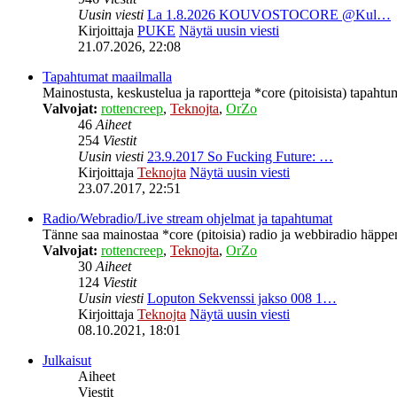
Uusin viesti
La 1.8.2026 KOUVOSTOCORE @Kul…
Kirjoittaja
PUKE
Näytä uusin viesti
21.07.2026, 22:08
Tapahtumat maailmalla
Mainostusta, keskustelua ja raportteja *core (pitoisista) tapahtu
Valvojat:
rottencreep
,
Teknojta
,
OrZo
46
Aiheet
254
Viestit
Uusin viesti
23.9.2017 So Fucking Future: …
Kirjoittaja
Teknojta
Näytä uusin viesti
23.07.2017, 22:51
Radio/Webradio/Live stream ohjelmat ja tapahtumat
Tänne saa mainostaa *core (pitoisia) radio ja webbiradio häppeni
Valvojat:
rottencreep
,
Teknojta
,
OrZo
30
Aiheet
124
Viestit
Uusin viesti
Loputon Sekvenssi jakso 008 1…
Kirjoittaja
Teknojta
Näytä uusin viesti
08.10.2021, 18:01
Julkaisut
Aiheet
Viestit