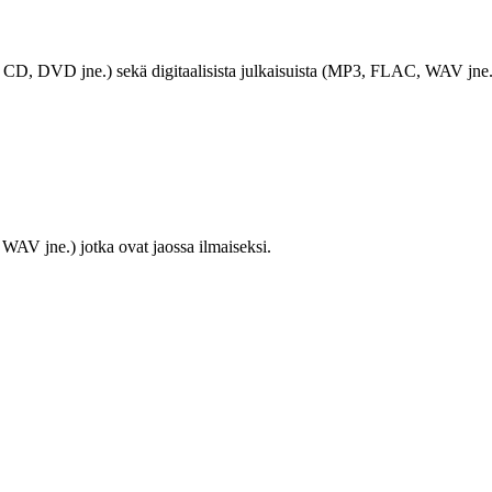
LP, CD, DVD jne.) sekä digitaalisista julkaisuista (MP3, FLAC, WAV jne.
WAV jne.) jotka ovat jaossa ilmaiseksi.