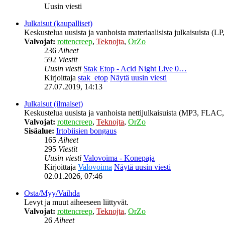
Uusin viesti
Julkaisut (kaupalliset)
Keskustelua uusista ja vanhoista materiaalisista julkaisuista (
Valvojat:
rottencreep
,
Teknojta
,
OrZo
236
Aiheet
592
Viestit
Uusin viesti
Stak Etop - Acid Night Live 0…
Kirjoittaja
stak_etop
Näytä uusin viesti
27.07.2019, 14:13
Julkaisut (ilmaiset)
Keskustelua uusista ja vanhoista nettijulkaisuista (MP3, FLAC, 
Valvojat:
rottencreep
,
Teknojta
,
OrZo
Sisäalue:
Irtobiisien bongaus
165
Aiheet
295
Viestit
Uusin viesti
Valovoima - Konepaja
Kirjoittaja
Valovoima
Näytä uusin viesti
02.01.2026, 07:46
Osta/Myy/Vaihda
Levyt ja muut aiheeseen liittyvät.
Valvojat:
rottencreep
,
Teknojta
,
OrZo
26
Aiheet