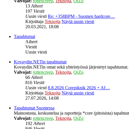
Valvojat:
rottencreep
,
Teknojta
,
OrZo
13
Aiheet
197
Viestit
Uusin viesti
Re: +358BPM - Suomen hardcore…
Kirjoittaja
Teknojta
Näytä uusin viesti
20.03.2021, 18:08
Tapahtumat
Aiheet
Viestit
Uusin viesti
Kovaydin.NETin tapahtumat
Kovaydin.NETin omat sekä yhteistyössä järjestetyt tapahtumat.
Valvojat:
rottencreep
,
Teknojta
,
OrZo
66
Aiheet
816
Viestit
Uusin viesti
8.8.2026 Corepiknik 2026 + Af…
Kirjoittaja
Teknojta
Näytä uusin viesti
27.07.2026, 14:08
Tapahtumat Suomessa
Mainostusta, keskustelua ja raportteja *core (pitoisista) tapaht
Valvojat:
rottencreep
,
Teknojta
,
OrZo
192
Aiheet
946
Viestit