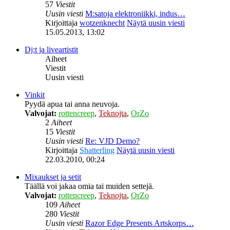
57
Viestit
Uusin viesti
M:satoja elektroniikki, indus…
Kirjoittaja
wotzenknecht
Näytä uusin viesti
15.05.2013, 13:02
Dj:t ja liveartistit
Aiheet
Viestit
Uusin viesti
Vinkit
Pyydä apua tai anna neuvoja.
Valvojat:
rottencreep
,
Teknojta
,
OrZo
2
Aiheet
15
Viestit
Uusin viesti
Re: VJD Demo?
Kirjoittaja
Shatterling
Näytä uusin viesti
22.03.2010, 00:24
Mixaukset ja setit
Täällä voi jakaa omia tai muiden settejä.
Valvojat:
rottencreep
,
Teknojta
,
OrZo
109
Aiheet
280
Viestit
Uusin viesti
Razor Edge Presents Artskorps…