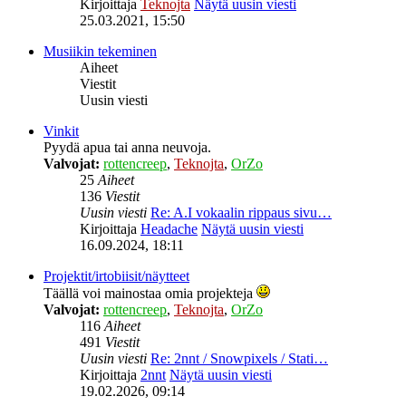
Kirjoittaja
Teknojta
Näytä uusin viesti
25.03.2021, 15:50
Musiikin tekeminen
Aiheet
Viestit
Uusin viesti
Vinkit
Pyydä apua tai anna neuvoja.
Valvojat:
rottencreep
,
Teknojta
,
OrZo
25
Aiheet
136
Viestit
Uusin viesti
Re: A.I vokaalin rippaus sivu…
Kirjoittaja
Headache
Näytä uusin viesti
16.09.2024, 18:11
Projektit/irtobiisit/näytteet
Täällä voi mainostaa omia projekteja
Valvojat:
rottencreep
,
Teknojta
,
OrZo
116
Aiheet
491
Viestit
Uusin viesti
Re: 2nnt / Snowpixels / Stati…
Kirjoittaja
2nnt
Näytä uusin viesti
19.02.2026, 09:14