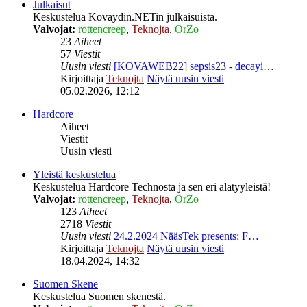
Julkaisut
Keskustelua Kovaydin.NETin julkaisuista.
Valvojat:
rottencreep
,
Teknojta
,
OrZo
23
Aiheet
57
Viestit
Uusin viesti
[KOVAWEB22] sepsis23 - decayi…
Kirjoittaja
Teknojta
Näytä uusin viesti
05.02.2026, 12:12
Hardcore
Aiheet
Viestit
Uusin viesti
Yleistä keskustelua
Keskustelua Hardcore Technosta ja sen eri alatyyleistä!
Valvojat:
rottencreep
,
Teknojta
,
OrZo
123
Aiheet
2718
Viestit
Uusin viesti
24.2.2024 NääsTek presents: F…
Kirjoittaja
Teknojta
Näytä uusin viesti
18.04.2024, 14:32
Suomen Skene
Keskustelua Suomen skenestä.