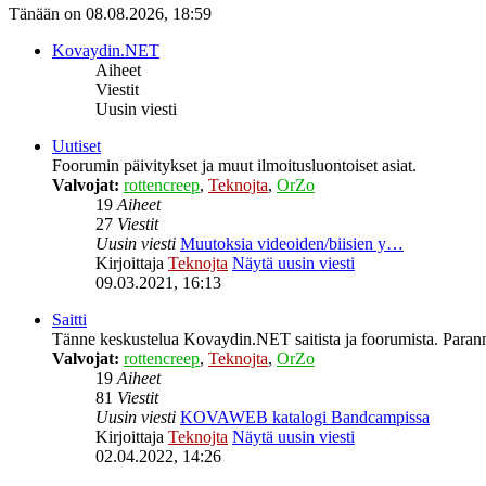
Tänään on 08.08.2026, 18:59
Kovaydin.NET
Aiheet
Viestit
Uusin viesti
Uutiset
Foorumin päivitykset ja muut ilmoitusluontoiset asiat.
Valvojat:
rottencreep
,
Teknojta
,
OrZo
19
Aiheet
27
Viestit
Uusin viesti
Muutoksia videoiden/biisien y…
Kirjoittaja
Teknojta
Näytä uusin viesti
09.03.2021, 16:13
Saitti
Tänne keskustelua Kovaydin.NET saitista ja foorumista. Parann
Valvojat:
rottencreep
,
Teknojta
,
OrZo
19
Aiheet
81
Viestit
Uusin viesti
KOVAWEB katalogi Bandcampissa
Kirjoittaja
Teknojta
Näytä uusin viesti
02.04.2022, 14:26