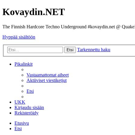
Kovaydin.NET
The Finnish Hardcore Techno Underground #kovaydin.net @ Quake
Hyppää sisältöön
Tarkennettu haku
Etsi
Pikalinkit
Vastaamattomat aiheet
Aktiiviset viestiketjut
Etsi
UKK
Kirjaudu sisään
Rekisteröidy
Etusivu
Etsi