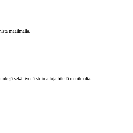
mista maailmalla.
nkejä sekä livenä striimattuja bileitä maailmalta.