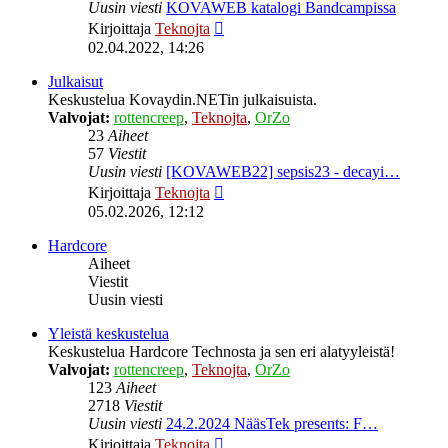
Uusin viesti
KOVAWEB katalogi Bandcampissa
Näytä
Kirjoittaja
Teknojta
uusin
02.04.2022, 14:26
viesti
Julkaisut
Keskustelua Kovaydin.NETin julkaisuista.
Valvojat:
rottencreep
,
Teknojta
,
OrZo
23
Aiheet
57
Viestit
Uusin viesti
[KOVAWEB22] sepsis23 - decayi…
Näytä
Kirjoittaja
Teknojta
uusin
05.02.2026, 12:12
viesti
Hardcore
Aiheet
Viestit
Uusin viesti
Yleistä keskustelua
Keskustelua Hardcore Technosta ja sen eri alatyyleistä!
Valvojat:
rottencreep
,
Teknojta
,
OrZo
123
Aiheet
2718
Viestit
Uusin viesti
24.2.2024 NääsTek presents: F…
Näytä
Kirjoittaja
Teknojta