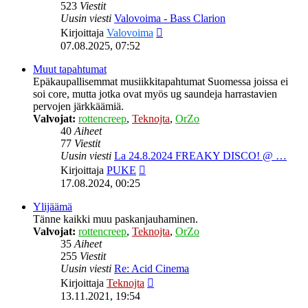
523
Viestit
Uusin viesti
Valovoima - Bass Clarion
Näytä
Kirjoittaja
Valovoima
uusin
07.08.2025, 07:52
viesti
Muut tapahtumat
Epäkaupallisemmat musiikkitapahtumat Suomessa joissa ei
soi core, mutta jotka ovat myös ug saundeja harrastavien
pervojen järkkäämiä.
Valvojat:
rottencreep
,
Teknojta
,
OrZo
40
Aiheet
77
Viestit
Uusin viesti
La 24.8.2024 FREAKY DISCO! @ …
Näytä
Kirjoittaja
PUKE
uusin
17.08.2024, 00:25
viesti
Ylijäämä
Tänne kaikki muu paskanjauhaminen.
Valvojat:
rottencreep
,
Teknojta
,
OrZo
35
Aiheet
255
Viestit
Uusin viesti
Re: Acid Cinema
Näytä
Kirjoittaja
Teknojta
uusin
13.11.2021, 19:54
viesti