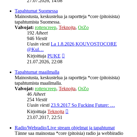
27.07.2026, 14:08
viesti
Tapahtumat Suomessa
Mainostusta, keskustelua ja raportteja *core (pitoisista)
tapahtumista Suomessa.
Valvojat:
rottencreep
,
Teknojta
,
OrZo
192
Aiheet
946
Viestit
Uusin viesti
La 1.8.2026 KOUVOSTOCORE
@Kul…
Näytä
Kirjoittaja
PUKE
uusin
21.07.2026, 22:08
viesti
Tapahtumat maailmalla
Mainostusta, keskustelua ja raportteja *core (pitoisista)
tapahtumista maailmalla.
Valvojat:
rottencreep
,
Teknojta
,
OrZo
46
Aiheet
254
Viestit
Uusin viesti
23.9.2017 So Fucking Future: …
Näytä
Kirjoittaja
Teknojta
uusin
23.07.2017, 22:51
viesti
Radio/Webradio/Live stream ohjelmat ja tapahtumat
Tänne saa mainostaa *core (pitoisia) radio ja webbiradio