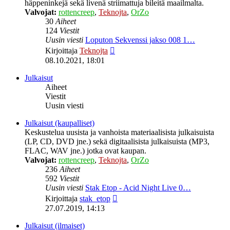
häppeninkejä sekä livenä striimattuja bileitä maailmalta.
Valvojat:
rottencreep
,
Teknojta
,
OrZo
30
Aiheet
124
Viestit
Uusin viesti
Loputon Sekvenssi jakso 008 1…
Näytä
Kirjoittaja
Teknojta
uusin
08.10.2021, 18:01
viesti
Julkaisut
Aiheet
Viestit
Uusin viesti
Julkaisut (kaupalliset)
Keskustelua uusista ja vanhoista materiaalisista julkaisuista
(LP, CD, DVD jne.) sekä digitaalisista julkaisuista (MP3,
FLAC, WAV jne.) jotka ovat kaupan.
Valvojat:
rottencreep
,
Teknojta
,
OrZo
236
Aiheet
592
Viestit
Uusin viesti
Stak Etop - Acid Night Live 0…
Näytä
Kirjoittaja
stak_etop
uusin
27.07.2019, 14:13
viesti
Julkaisut (ilmaiset)