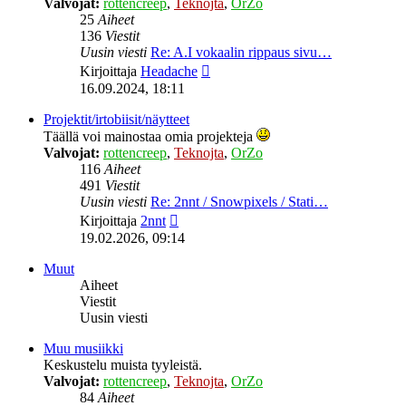
Valvojat:
rottencreep
,
Teknojta
,
OrZo
25
Aiheet
136
Viestit
Uusin viesti
Re: A.I vokaalin rippaus sivu…
Näytä
Kirjoittaja
Headache
uusin
16.09.2024, 18:11
viesti
Projektit/irtobiisit/näytteet
Täällä voi mainostaa omia projekteja
Valvojat:
rottencreep
,
Teknojta
,
OrZo
116
Aiheet
491
Viestit
Uusin viesti
Re: 2nnt / Snowpixels / Stati…
Näytä
Kirjoittaja
2nnt
uusin
19.02.2026, 09:14
viesti
Muut
Aiheet
Viestit
Uusin viesti
Muu musiikki
Keskustelu muista tyyleistä.
Valvojat:
rottencreep
,
Teknojta
,
OrZo
84
Aiheet