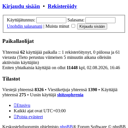
Kirjaudu sisään
•
Rekisteröidy
Käyttäjätunnus:
Salasana:
Unohdin salasanani
|
Muista minut
Paikallaolijat
Yhteensä
62
käyttäjää paikalla :: 1 rekisteröitynyt, 0 piilossa ja 61
vierasta (Tieto perustuu viimeisen 5 minuutin aikana olleisiin
aktiivisiin käyttäjiin)
Eniten yhtaikaisia käyttäjiä on ollut
11448
kpl, 02.08.2026, 16:46
Tilastot
Viestejä yhteensä
8326
• Viestiketjuja yhteensä
1390
• Käyttäjiä
yhteensä
275
• Uusin käyttäjä
shitzophrenia
Etusivu
Kaikki ajat ovat
UTC+03:00
Poista evästeet
Keskustelufoorumin ohjelmisto
phpBB
® Forum Software © phpBB