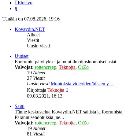
Etusivu
Etsi
Tänään on 07.08.2026, 19:16
Kovaydin.NET
Aiheet
Viestit
Uusin viesti
Uutiset
Foorumin päivitykset ja muut ilmoitusluontoiset asiat.
Valvojat:
rottencreep
,
Teknojta
,
OrZo
19
Aiheet
27
Viestit
Uusin viesti
Muutoksia videoiden/biisien y…
Näytä
Kirjoittaja
Teknojta
uusin
09.03.2021, 16:13
viesti
Saitti
Tänne keskustelua Kovaydin.NET saitista ja foorumista.
Parannusehdotuksia jne...
Valvojat:
rottencreep
,
Teknojta
,
OrZo
19
Aiheet
81
Viestit