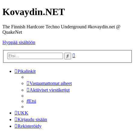
Kovaydin.NET
The Finnish Hardcore Techno Underground #kovaydin.net @
QuakeNet
Hyppää sisältöön
Tarkennettu
Etsi
haku
Pikalinkit
Vastaamattomat aiheet
Aktiiviset viestiketjut
Etsi
UKK
Kirjaudu sisään
Rekisteröidy