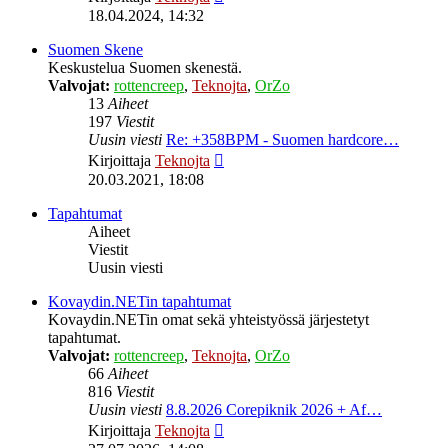
uusin
18.04.2024, 14:32
viesti
Suomen Skene
Keskustelua Suomen skenestä.
Valvojat:
rottencreep
,
Teknojta
,
OrZo
13
Aiheet
197
Viestit
Uusin viesti
Re: +358BPM - Suomen hardcore…
Näytä
Kirjoittaja
Teknojta
uusin
20.03.2021, 18:08
viesti
Tapahtumat
Aiheet
Viestit
Uusin viesti
Kovaydin.NETin tapahtumat
Kovaydin.NETin omat sekä yhteistyössä järjestetyt
tapahtumat.
Valvojat:
rottencreep
,
Teknojta
,
OrZo
66
Aiheet
816
Viestit
Uusin viesti
8.8.2026 Corepiknik 2026 + Af…
Näytä
Kirjoittaja
Teknojta
uusin