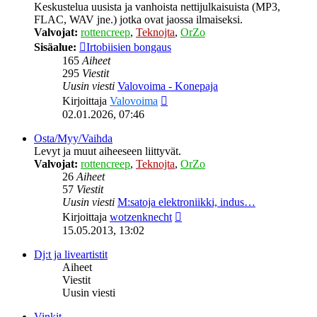
Keskustelua uusista ja vanhoista nettijulkaisuista (MP3,
FLAC, WAV jne.) jotka ovat jaossa ilmaiseksi.
Valvojat:
rottencreep
,
Teknojta
,
OrZo
Sisäalue:
Irtobiisien bongaus
165
Aiheet
295
Viestit
Uusin viesti
Valovoima - Konepaja
Näytä
Kirjoittaja
Valovoima
uusin
02.01.2026, 07:46
viesti
Osta/Myy/Vaihda
Levyt ja muut aiheeseen liittyvät.
Valvojat:
rottencreep
,
Teknojta
,
OrZo
26
Aiheet
57
Viestit
Uusin viesti
M:satoja elektroniikki, indus…
Näytä
Kirjoittaja
wotzenknecht
uusin
15.05.2013, 13:02
viesti
Dj:t ja liveartistit
Aiheet
Viestit
Uusin viesti
Vinkit