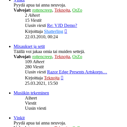
Pyydä apua tai anna neuvoja.
Valvojat:
rottencreep
,
Teknojta
,
OrZo
2
Aiheet
15
Viestit
Uusin viesti
Re: VJD Demo?
Näytä
Kirjoittaja
Shatterling
uusin
22.03.2010, 00:24
viesti
Mixaukset ja setit
Täällä voi jakaa omia tai muiden settejä.
Valvojat:
rottencreep
,
Teknojta
,
OrZo
109
Aiheet
280
Viestit
Uusin viesti
Razor Edge Presents Artskorps…
Näytä
Kirjoittaja
Teknojta
uusin
25.03.2021, 15:50
viesti
Musiikin tekeminen
Aiheet
Viestit
Uusin viesti
Vinkit
Pyydä apua tai anna neuvoja.