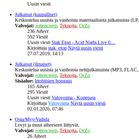
Uusin viesti
Julkaisut (kaupalliset)
Keskustelua uusista ja vanhoista materiaalisista julkaisuista (
Valvojat:
rottencreep
,
Teknojta
,
OrZo
236
Aiheet
592
Viestit
Uusin viesti
Stak Etop - Acid Night Live 0…
Kirjoittaja
stak_etop
Näytä uusin viesti
27.07.2019, 14:13
Julkaisut (ilmaiset)
Keskustelua uusista ja vanhoista nettijulkaisuista (MP3, FLAC, 
Valvojat:
rottencreep
,
Teknojta
,
OrZo
Sisäalue:
Irtobiisien bongaus
165
Aiheet
295
Viestit
Uusin viesti
Valovoima - Konepaja
Kirjoittaja
Valovoima
Näytä uusin viesti
02.01.2026, 07:46
Osta/Myy/Vaihda
Levyt ja muut aiheeseen liittyvät.
Valvojat:
rottencreep
,
Teknojta
,
OrZo
26
Aiheet