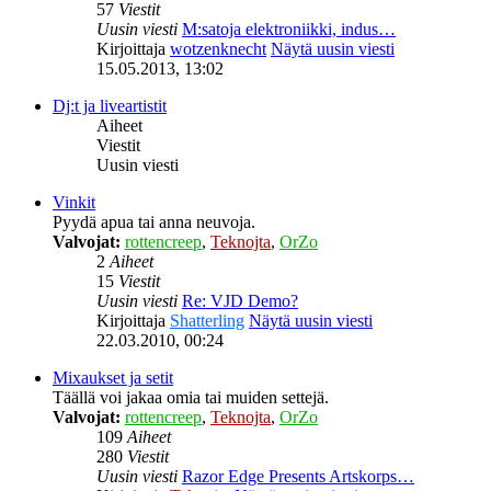
57
Viestit
Uusin viesti
M:satoja elektroniikki, indus…
Kirjoittaja
wotzenknecht
Näytä uusin viesti
15.05.2013, 13:02
Dj:t ja liveartistit
Aiheet
Viestit
Uusin viesti
Vinkit
Pyydä apua tai anna neuvoja.
Valvojat:
rottencreep
,
Teknojta
,
OrZo
2
Aiheet
15
Viestit
Uusin viesti
Re: VJD Demo?
Kirjoittaja
Shatterling
Näytä uusin viesti
22.03.2010, 00:24
Mixaukset ja setit
Täällä voi jakaa omia tai muiden settejä.
Valvojat:
rottencreep
,
Teknojta
,
OrZo
109
Aiheet
280
Viestit
Uusin viesti
Razor Edge Presents Artskorps…