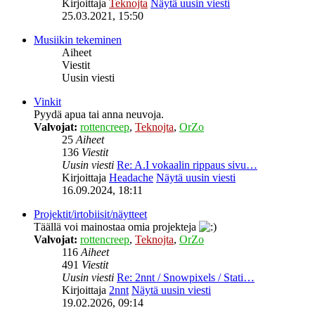
Kirjoittaja
Teknojta
Näytä uusin viesti
25.03.2021, 15:50
Musiikin tekeminen
Aiheet
Viestit
Uusin viesti
Vinkit
Pyydä apua tai anna neuvoja.
Valvojat:
rottencreep
,
Teknojta
,
OrZo
25
Aiheet
136
Viestit
Uusin viesti
Re: A.I vokaalin rippaus sivu…
Kirjoittaja
Headache
Näytä uusin viesti
16.09.2024, 18:11
Projektit/irtobiisit/näytteet
Täällä voi mainostaa omia projekteja
Valvojat:
rottencreep
,
Teknojta
,
OrZo
116
Aiheet
491
Viestit
Uusin viesti
Re: 2nnt / Snowpixels / Stati…
Kirjoittaja
2nnt
Näytä uusin viesti
19.02.2026, 09:14