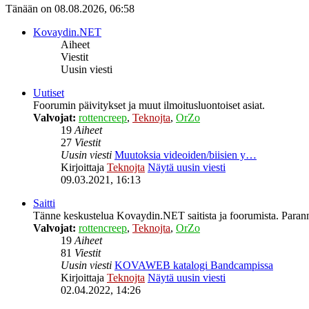
Tänään on 08.08.2026, 06:58
Kovaydin.NET
Aiheet
Viestit
Uusin viesti
Uutiset
Foorumin päivitykset ja muut ilmoitusluontoiset asiat.
Valvojat:
rottencreep
,
Teknojta
,
OrZo
19
Aiheet
27
Viestit
Uusin viesti
Muutoksia videoiden/biisien y…
Kirjoittaja
Teknojta
Näytä uusin viesti
09.03.2021, 16:13
Saitti
Tänne keskustelua Kovaydin.NET saitista ja foorumista. Parann
Valvojat:
rottencreep
,
Teknojta
,
OrZo
19
Aiheet
81
Viestit
Uusin viesti
KOVAWEB katalogi Bandcampissa
Kirjoittaja
Teknojta
Näytä uusin viesti
02.04.2022, 14:26