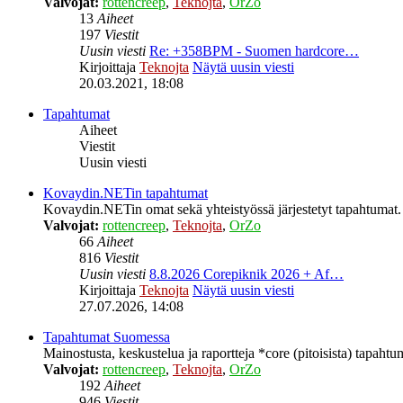
Valvojat:
rottencreep
,
Teknojta
,
OrZo
13
Aiheet
197
Viestit
Uusin viesti
Re: +358BPM - Suomen hardcore…
Kirjoittaja
Teknojta
Näytä uusin viesti
20.03.2021, 18:08
Tapahtumat
Aiheet
Viestit
Uusin viesti
Kovaydin.NETin tapahtumat
Kovaydin.NETin omat sekä yhteistyössä järjestetyt tapahtumat.
Valvojat:
rottencreep
,
Teknojta
,
OrZo
66
Aiheet
816
Viestit
Uusin viesti
8.8.2026 Corepiknik 2026 + Af…
Kirjoittaja
Teknojta
Näytä uusin viesti
27.07.2026, 14:08
Tapahtumat Suomessa
Mainostusta, keskustelua ja raportteja *core (pitoisista) tapaht
Valvojat:
rottencreep
,
Teknojta
,
OrZo
192
Aiheet
946
Viestit