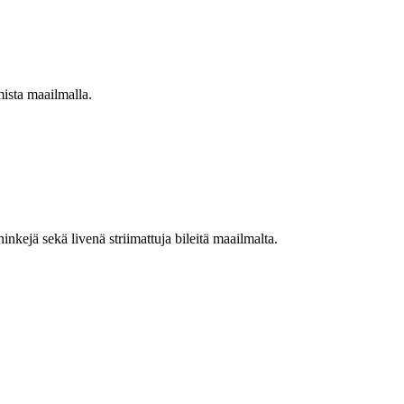
mista maailmalla.
nkejä sekä livenä striimattuja bileitä maailmalta.