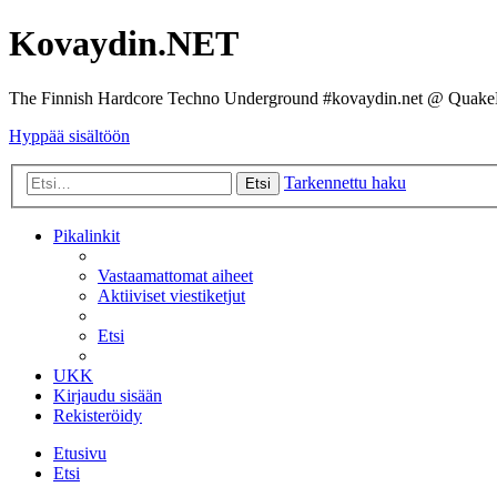
Kovaydin.NET
The Finnish Hardcore Techno Underground #kovaydin.net @ Quake
Hyppää sisältöön
Tarkennettu haku
Etsi
Pikalinkit
Vastaamattomat aiheet
Aktiiviset viestiketjut
Etsi
UKK
Kirjaudu sisään
Rekisteröidy
Etusivu
Etsi