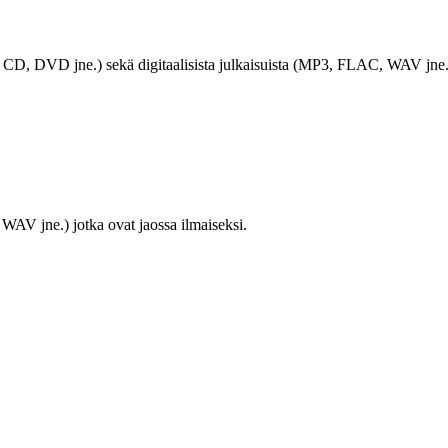
LP, CD, DVD jne.) sekä digitaalisista julkaisuista (MP3, FLAC, WAV jne.
WAV jne.) jotka ovat jaossa ilmaiseksi.