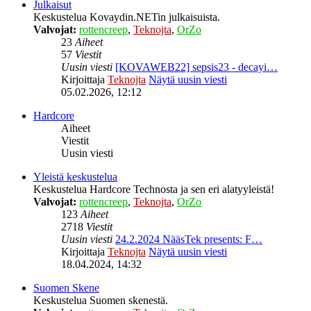
Julkaisut
Keskustelua Kovaydin.NETin julkaisuista.
Valvojat:
rottencreep
,
Teknojta
,
OrZo
23
Aiheet
57
Viestit
Uusin viesti
[KOVAWEB22] sepsis23 - decayi…
Kirjoittaja
Teknojta
Näytä uusin viesti
05.02.2026, 12:12
Hardcore
Aiheet
Viestit
Uusin viesti
Yleistä keskustelua
Keskustelua Hardcore Technosta ja sen eri alatyyleistä!
Valvojat:
rottencreep
,
Teknojta
,
OrZo
123
Aiheet
2718
Viestit
Uusin viesti
24.2.2024 NääsTek presents: F…
Kirjoittaja
Teknojta
Näytä uusin viesti
18.04.2024, 14:32
Suomen Skene
Keskustelua Suomen skenestä.