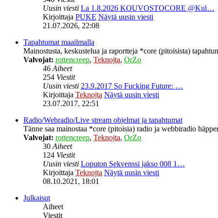
Uusin viesti
La 1.8.2026 KOUVOSTOCORE @Kul…
Kirjoittaja
PUKE
Näytä uusin viesti
21.07.2026, 22:08
Tapahtumat maailmalla
Mainostusta, keskustelua ja raportteja *core (pitoisista) tapahtu
Valvojat:
rottencreep
,
Teknojta
,
OrZo
46
Aiheet
254
Viestit
Uusin viesti
23.9.2017 So Fucking Future: …
Kirjoittaja
Teknojta
Näytä uusin viesti
23.07.2017, 22:51
Radio/Webradio/Live stream ohjelmat ja tapahtumat
Tänne saa mainostaa *core (pitoisia) radio ja webbiradio häppeni
Valvojat:
rottencreep
,
Teknojta
,
OrZo
30
Aiheet
124
Viestit
Uusin viesti
Loputon Sekvenssi jakso 008 1…
Kirjoittaja
Teknojta
Näytä uusin viesti
08.10.2021, 18:01
Julkaisut
Aiheet
Viestit