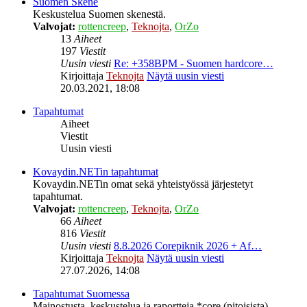
Suomen Skene
Keskustelua Suomen skenestä.
Valvojat:
rottencreep
,
Teknojta
,
OrZo
13
Aiheet
197
Viestit
Uusin viesti
Re: +358BPM - Suomen hardcore…
Kirjoittaja
Teknojta
Näytä uusin viesti
20.03.2021, 18:08
Tapahtumat
Aiheet
Viestit
Uusin viesti
Kovaydin.NETin tapahtumat
Kovaydin.NETin omat sekä yhteistyössä järjestetyt
tapahtumat.
Valvojat:
rottencreep
,
Teknojta
,
OrZo
66
Aiheet
816
Viestit
Uusin viesti
8.8.2026 Corepiknik 2026 + Af…
Kirjoittaja
Teknojta
Näytä uusin viesti
27.07.2026, 14:08
Tapahtumat Suomessa
Mainostusta, keskustelua ja raportteja *core (pitoisista)