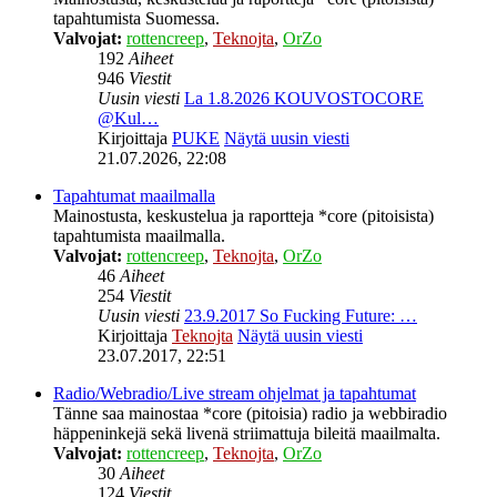
tapahtumista Suomessa.
Valvojat:
rottencreep
,
Teknojta
,
OrZo
192
Aiheet
946
Viestit
Uusin viesti
La 1.8.2026 KOUVOSTOCORE
@Kul…
Kirjoittaja
PUKE
Näytä uusin viesti
21.07.2026, 22:08
Tapahtumat maailmalla
Mainostusta, keskustelua ja raportteja *core (pitoisista)
tapahtumista maailmalla.
Valvojat:
rottencreep
,
Teknojta
,
OrZo
46
Aiheet
254
Viestit
Uusin viesti
23.9.2017 So Fucking Future: …
Kirjoittaja
Teknojta
Näytä uusin viesti
23.07.2017, 22:51
Radio/Webradio/Live stream ohjelmat ja tapahtumat
Tänne saa mainostaa *core (pitoisia) radio ja webbiradio
häppeninkejä sekä livenä striimattuja bileitä maailmalta.
Valvojat:
rottencreep
,
Teknojta
,
OrZo
30
Aiheet
124
Viestit