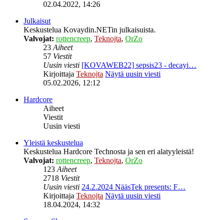
02.04.2022, 14:26
Julkaisut
Keskustelua Kovaydin.NETin julkaisuista.
Valvojat:
rottencreep
,
Teknojta
,
OrZo
23
Aiheet
57
Viestit
Uusin viesti
[KOVAWEB22] sepsis23 - decayi…
Kirjoittaja
Teknojta
Näytä uusin viesti
05.02.2026, 12:12
Hardcore
Aiheet
Viestit
Uusin viesti
Yleistä keskustelua
Keskustelua Hardcore Technosta ja sen eri alatyyleistä!
Valvojat:
rottencreep
,
Teknojta
,
OrZo
123
Aiheet
2718
Viestit
Uusin viesti
24.2.2024 NääsTek presents: F…
Kirjoittaja
Teknojta
Näytä uusin viesti
18.04.2024, 14:32