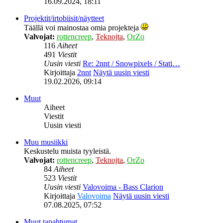
16.09.2024, 18:11
Projektit/irtobiisit/näytteet
Täällä voi mainostaa omia projekteja
Valvojat:
rottencreep
,
Teknojta
,
OrZo
116
Aiheet
491
Viestit
Uusin viesti
Re: 2nnt / Snowpixels / Stati…
Kirjoittaja
2nnt
Näytä uusin viesti
19.02.2026, 09:14
Muut
Aiheet
Viestit
Uusin viesti
Muu musiikki
Keskustelu muista tyyleistä.
Valvojat:
rottencreep
,
Teknojta
,
OrZo
84
Aiheet
523
Viestit
Uusin viesti
Valovoima - Bass Clarion
Kirjoittaja
Valovoima
Näytä uusin viesti
07.08.2025, 07:52
Muut tapahtumat