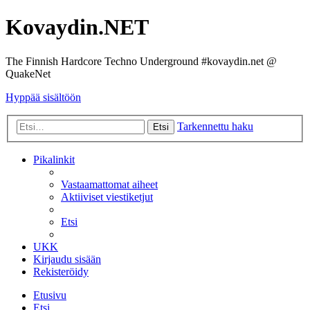
Kovaydin.NET
The Finnish Hardcore Techno Underground #kovaydin.net @
QuakeNet
Hyppää sisältöön
Tarkennettu haku
Etsi
Pikalinkit
Vastaamattomat aiheet
Aktiiviset viestiketjut
Etsi
UKK
Kirjaudu sisään
Rekisteröidy
Etusivu
Etsi