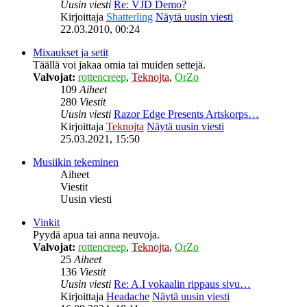
Uusin viesti
Re: VJD Demo?
Kirjoittaja
Shatterling
Näytä uusin viesti
22.03.2010, 00:24
Mixaukset ja setit
Täällä voi jakaa omia tai muiden settejä.
Valvojat:
rottencreep
,
Teknojta
,
OrZo
109
Aiheet
280
Viestit
Uusin viesti
Razor Edge Presents Artskorps…
Kirjoittaja
Teknojta
Näytä uusin viesti
25.03.2021, 15:50
Musiikin tekeminen
Aiheet
Viestit
Uusin viesti
Vinkit
Pyydä apua tai anna neuvoja.
Valvojat:
rottencreep
,
Teknojta
,
OrZo
25
Aiheet
136
Viestit
Uusin viesti
Re: A.I vokaalin rippaus sivu…
Kirjoittaja
Headache
Näytä uusin viesti