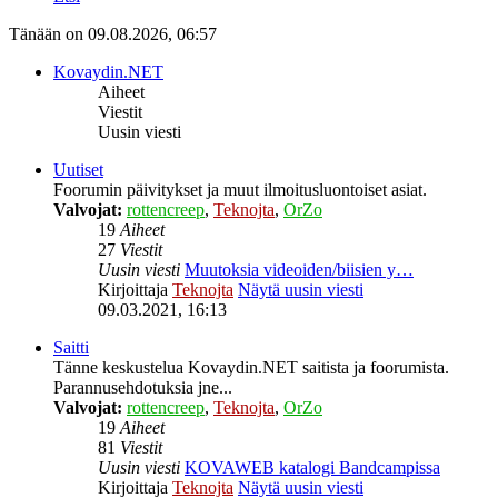
Tänään on 09.08.2026, 06:57
Kovaydin.NET
Aiheet
Viestit
Uusin viesti
Uutiset
Foorumin päivitykset ja muut ilmoitusluontoiset asiat.
Valvojat:
rottencreep
,
Teknojta
,
OrZo
19
Aiheet
27
Viestit
Uusin viesti
Muutoksia videoiden/biisien y…
Kirjoittaja
Teknojta
Näytä uusin viesti
09.03.2021, 16:13
Saitti
Tänne keskustelua Kovaydin.NET saitista ja foorumista.
Parannusehdotuksia jne...
Valvojat:
rottencreep
,
Teknojta
,
OrZo
19
Aiheet
81
Viestit
Uusin viesti
KOVAWEB katalogi Bandcampissa
Kirjoittaja
Teknojta
Näytä uusin viesti