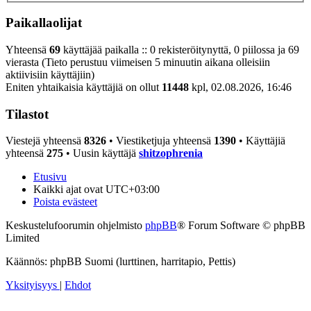
Paikallaolijat
Yhteensä
69
käyttäjää paikalla :: 0 rekisteröitynyttä, 0 piilossa ja 69
vierasta (Tieto perustuu viimeisen 5 minuutin aikana olleisiin
aktiivisiin käyttäjiin)
Eniten yhtaikaisia käyttäjiä on ollut
11448
kpl, 02.08.2026, 16:46
Tilastot
Viestejä yhteensä
8326
• Viestiketjuja yhteensä
1390
• Käyttäjiä
yhteensä
275
• Uusin käyttäjä
shitzophrenia
Etusivu
Kaikki ajat ovat
UTC+03:00
Poista evästeet
Keskustelufoorumin ohjelmisto
phpBB
® Forum Software © phpBB
Limited
Käännös: phpBB Suomi (lurttinen, harritapio, Pettis)
Yksityisyys
|
Ehdot