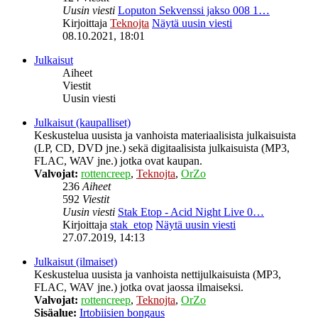
Uusin viesti
Loputon Sekvenssi jakso 008 1…
Kirjoittaja
Teknojta
Näytä uusin viesti
08.10.2021, 18:01
Julkaisut
Aiheet
Viestit
Uusin viesti
Julkaisut (kaupalliset)
Keskustelua uusista ja vanhoista materiaalisista julkaisuista
(LP, CD, DVD jne.) sekä digitaalisista julkaisuista (MP3,
FLAC, WAV jne.) jotka ovat kaupan.
Valvojat:
rottencreep
,
Teknojta
,
OrZo
236
Aiheet
592
Viestit
Uusin viesti
Stak Etop - Acid Night Live 0…
Kirjoittaja
stak_etop
Näytä uusin viesti
27.07.2019, 14:13
Julkaisut (ilmaiset)
Keskustelua uusista ja vanhoista nettijulkaisuista (MP3,
FLAC, WAV jne.) jotka ovat jaossa ilmaiseksi.
Valvojat:
rottencreep
,
Teknojta
,
OrZo
Sisäalue:
Irtobiisien bongaus