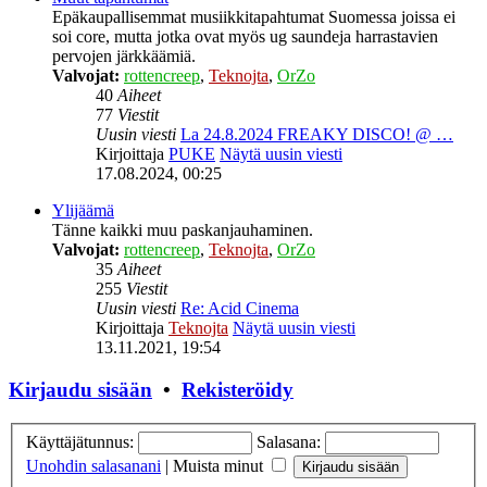
Epäkaupallisemmat musiikkitapahtumat Suomessa joissa ei
soi core, mutta jotka ovat myös ug saundeja harrastavien
pervojen järkkäämiä.
Valvojat:
rottencreep
,
Teknojta
,
OrZo
40
Aiheet
77
Viestit
Uusin viesti
La 24.8.2024 FREAKY DISCO! @ …
Kirjoittaja
PUKE
Näytä uusin viesti
17.08.2024, 00:25
Ylijäämä
Tänne kaikki muu paskanjauhaminen.
Valvojat:
rottencreep
,
Teknojta
,
OrZo
35
Aiheet
255
Viestit
Uusin viesti
Re: Acid Cinema
Kirjoittaja
Teknojta
Näytä uusin viesti
13.11.2021, 19:54
Kirjaudu sisään
•
Rekisteröidy
Käyttäjätunnus:
Salasana:
Unohdin salasanani
|
Muista minut