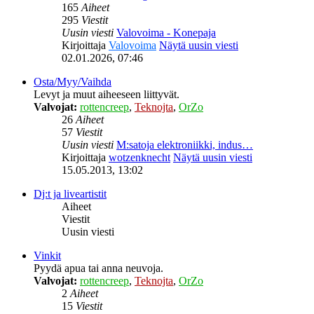
165
Aiheet
295
Viestit
Uusin viesti
Valovoima - Konepaja
Kirjoittaja
Valovoima
Näytä uusin viesti
02.01.2026, 07:46
Osta/Myy/Vaihda
Levyt ja muut aiheeseen liittyvät.
Valvojat:
rottencreep
,
Teknojta
,
OrZo
26
Aiheet
57
Viestit
Uusin viesti
M:satoja elektroniikki, indus…
Kirjoittaja
wotzenknecht
Näytä uusin viesti
15.05.2013, 13:02
Dj:t ja liveartistit
Aiheet
Viestit
Uusin viesti
Vinkit
Pyydä apua tai anna neuvoja.
Valvojat:
rottencreep
,
Teknojta
,
OrZo
2
Aiheet
15
Viestit